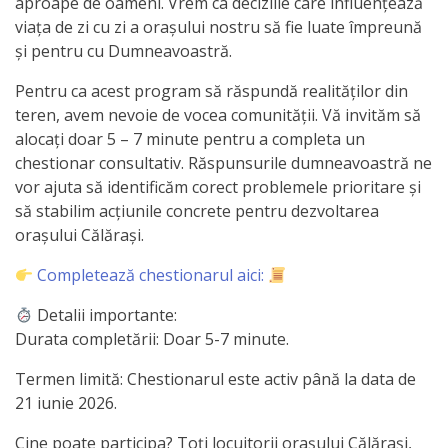
aproape de oameni. Vrem ca deciziile care influențează
Primăriei
viața de zi cu zi a orașului nostru să fie luate împreună
și pentru cu Dumneavoastră.
Lista
Pentru ca acest program să răspundă realităților din
colaboratorilor
teren, avem nevoie de vocea comunității. Vă invităm să
Primăriei
alocați doar 5 – 7 minute pentru a completa un
chestionar consultativ. Răspunsurile dumneavoastră ne
Călăraşi
vor ajuta să identificăm corect problemele prioritare și
să stabilim acțiunile concrete pentru dezvoltarea
Contabilitate
orașului Călărași.
Completează chestionarul aici:
Serviciul
Arhitectură
Detalii importante:
Durata completării: Doar 5-7 minute.
şi
Termen limită: Chestionarul este activ până la data de
Urbanism
21 iunie 2026.
Serviciul
Cine poate participa? Toți locuitorii orașului Călărași,