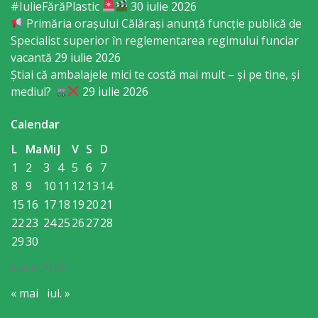
#IulieFărăPlastic
30 iulie 2026
primăriei
Primăria orașului Călărași anunță funcție publică de
Specialist superior în reglementarea regimului funciar
Instituții
vacantă
29 iulie 2026
Știai că ambalajele mici te costă mai mult – și pe tine, și
subordonate
mediul?
29 iulie 2026
IET
Calendar
Lăstărel
L
Ma
Mi
J
V
S
D
1
2
3
4
5
6
7
IET
8
9
10
11
12
13
14
15
16
17
18
19
20
21
Guguță
22
23
24
25
26
27
28
29
30
IET
iunie 2026
DoReMiCii
« mai
iul. »
Școala