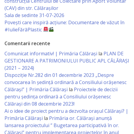
construcția Centrului de Colectare prin Aport Voluntar
Economist
(CAV) din str. Călărașilor
Sala de sedinte 31-07-2026
Primar
Povești care inspiră acțiune: Documentare de văzut în
#IulieFărăPlastic
Viceprimarii
Comentarii recente
Specialist
Comunicat informativ! | Primăria Călărași
la
PLAN DE
GESTIONARE A PATRIMONIULUI PUBLIC APL CĂLĂRAȘI
Relații
(2021 – 2024)
cu
Dispoziție Nr.282 din 01 decembrie 2023 „Despre
convocarea în ședință ordinară a Consiliului orășenesc
Publicul,
Călărași” | Primăria Călărași
la
Proiectele de decizii
Operator
pentru ședința ordinară a Consiliului orășenesc
Călărași din 08 decembrie 2023!
CISC
Ai o idee de proiect pentru a dezvolta orașul Călărași? |
Primăria Călărași
la
Primăria or. Călărași anunță
Organigrama
lansarea proiectului ” Bugetarea participativă în or.
Călărași” pentru implementarea proiectelor în anul