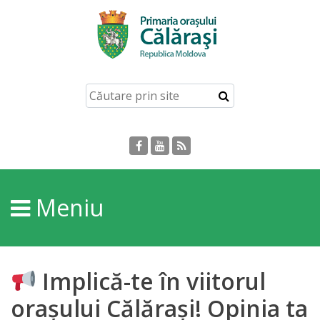
Acasă
Despre
orașul
Călărași
Istoria
Meniu
Orașului
Personalități
Implică-te în viitorul
Regulamente
orașului Călărași! Opinia ta