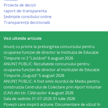
Consiliului
Proiecte de decizii
raport-de-transparenta
Dispoziții
Ședințele consiliului online
Transparență decizională
Proiecte
de
Vezi ultimile articole
decizii
Anunț cu privire la prelungirea concursului pentru
ocuparea funcţiei de director la Instituția de Educație
Deciziile
Timpurie nr.3 ”Lăstărel”
6 august 2026
Consiliului
ANUNȚ PUBLIC: Rezultatele concursului pentru
ocuparea funcției de director al Instituției de Educație
Timpurie „Guguță”
5 august 2026
Consiliul
ANUNȚ PUBLIC: A fost emis Acordul de Mediu pentru
de
construcția Centrului de Colectare prin Aport Voluntar
(CAV) din str. Călărașilor
4 august 2026
tineret
Sala de sedinte 31-07-2026
31 iulie 2026
Povești care inspiră acțiune: Documentare de văzut în
Activitatea