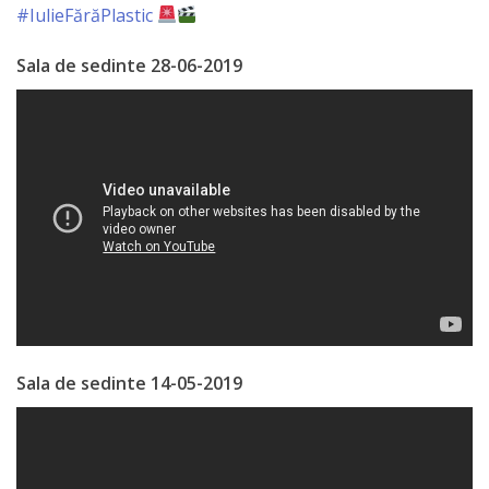
#IulieFărăPlastic
Specialist
Sala de sedinte 28-06-2019
în
Construcţii,
Gospodărie
Comunală
şi
Drumuri
Specialist
în
Sala de sedinte 14-05-2019
Problemele
Antreprenoriat,