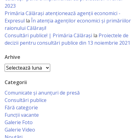
Regulament
2023
Primăria Călăraşi atenţionează agenţii economici -
Consiliul
Expresul
la
În atenția agenților economici și primăriilor
raionului Călărași!
local
Consultări publice! | Primăria Călărași
la
Proiectele de
decizii pentru consultări publice din 13 noiembrie 2021
Secretarul
Consiliului
Arhive
Arhive
Consilieri
Categorii
Comisii
Comunicate și anunțuri de presă
de
Consultări publice
Fără categorie
specialitate
Funcții vacante
Galerie Foto
Regulamentul
Galerie Video
Noutăți