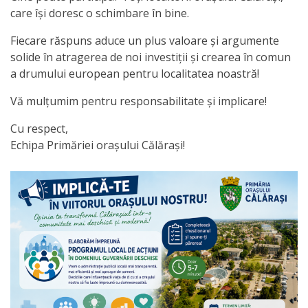
care își doresc o schimbare în bine.
de
Fiecare răspuns aduce un plus valoare și argumente
Atragere
solide în atragerea de noi investiții și crearea în comun
a
a drumului european pentru localitatea noastră!
Investiţiilor
Vă mulțumim pentru responsabilitate și implicare!
Serviciul
Cu respect,
Echipa Primăriei orașului Călărași!
de
Colectare
a
Impozitelor
şi
Taxelor
Locale