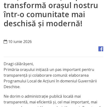
Orașe
transformă orașul nostru
înfrățite
într-o comunitate mai
deschisă și modernă!
Strategii
Registrul
10 iunie 2026
de
Stat
al
Dragi călărășeni,
Actelor
Primăria orașului inițiază un pas important pentru
transparență și colaborare comună: elaborarea
Locale
Programului Local de Acțiuni în domeniul Guvernării
Deschise.
Primăria
Ne dorim o administrație publică locală mai
Aparatul
transparentă, mai eficientă și, cel mai important, mai