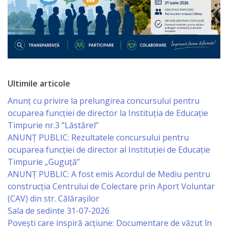
Serviciul
Juridic
Serviciul
Ultimile articole
în
Anunț cu privire la prelungirea concursului pentru
Reglementarea
ocuparea funcţiei de director la Instituția de Educație
Regimului
Timpurie nr.3 ”Lăstărel”
ANUNȚ PUBLIC: Rezultatele concursului pentru
Funciar
ocuparea funcției de director al Instituției de Educație
Timpurie „Guguță”
Serviciul
ANUNȚ PUBLIC: A fost emis Acordul de Mediu pentru
Relaţii
construcția Centrului de Colectare prin Aport Voluntar
(CAV) din str. Călărașilor
cu
Sala de sedinte 31-07-2026
Publicul
Povești care inspiră acțiune: Documentare de văzut în