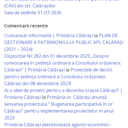
Consiliului
(CAV) din str. Călărașilor
Sala de sedinte 31-07-2026
Dispoziții
Comentarii recente
Proiecte
Comunicat informativ! | Primăria Călărași
la
PLAN DE
de
GESTIONARE A PATRIMONIULUI PUBLIC APL CĂLĂRAȘI
(2021 – 2024)
decizii
Dispoziție Nr.282 din 01 decembrie 2023 „Despre
convocarea în ședință ordinară a Consiliului orășenesc
Deciziile
Călărași” | Primăria Călărași
la
Proiectele de decizii
Consiliului
pentru ședința ordinară a Consiliului orășenesc
Călărași din 08 decembrie 2023!
Ai o idee de proiect pentru a dezvolta orașul Călărași? |
Consiliul
Primăria Călărași
la
Primăria or. Călărași anunță
de
lansarea proiectului ” Bugetarea participativă în or.
Călărași” pentru implementarea proiectelor în anul
tineret
2023
Primăria Călăraşi atenţionează agenţii economici -
Activitatea