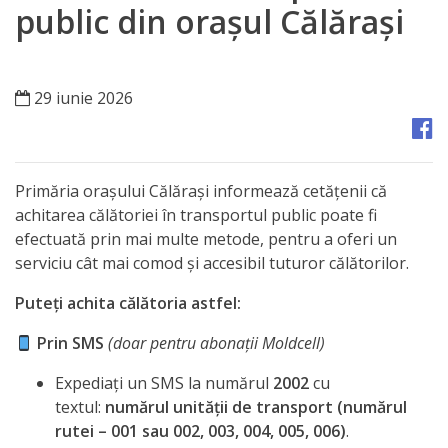
Orașe
public din orașul Călărași
înfrățite
Strategii
29 iunie 2026
Registrul
de
Primăria orașului Călărași informează cetățenii că
Stat
achitarea călătoriei în transportul public poate fi
efectuată prin mai multe metode, pentru a oferi un
al
serviciu cât mai comod și accesibil tuturor călătorilor.
Actelor
Puteți achita călătoria astfel:
Locale
Prin SMS
(doar pentru abonații Moldcell)
Primăria
Expediați un SMS la numărul
2002
cu
textul:
numărul unității de transport (numărul
Aparatul
rutei – 001 sau 002, 003, 004, 005, 006)
.