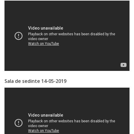
Economist
Primar
Viceprimarii
Specialist
Relații
cu
Sala de sedinte 14-05-2019
Publicul,
Operator
CISC
Organigrama