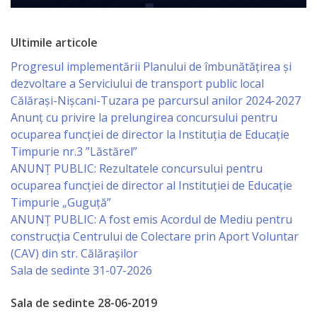
Business
şi
Ultimile articole
Comerţ
Progresul implementării Planului de îmbunătățirea și
dezvoltare a Serviciului de transport public local
Specialist
Călărași-Nișcani-Tuzara pe parcursul anilor 2024-2027
în
Anunț cu privire la prelungirea concursului pentru
ocuparea funcţiei de director la Instituția de Educație
Problemele
Timpurie nr.3 ”Lăstărel”
Tineretului
ANUNȚ PUBLIC: Rezultatele concursului pentru
ocuparea funcției de director al Instituției de Educație
şi
Timpurie „Guguță”
Sportului
ANUNȚ PUBLIC: A fost emis Acordul de Mediu pentru
construcția Centrului de Colectare prin Aport Voluntar
Specialist
(CAV) din str. Călărașilor
Sala de sedinte 31-07-2026
pentru
Planificare,
Sala de sedinte 28-06-2019