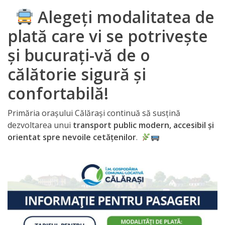
Alegeți modalitatea de
de
Atragere
plată care vi se potrivește
a
și bucurați-vă de o
Investiţiilor
călătorie sigură și
confortabilă!
Serviciul
de
Primăria orașului Călărași continuă să susțină
dezvoltarea unui
transport public modern, accesibil și
Colectare
orientat spre nevoile cetățenilor
.
a
Impozitelor
şi
Taxelor
Locale