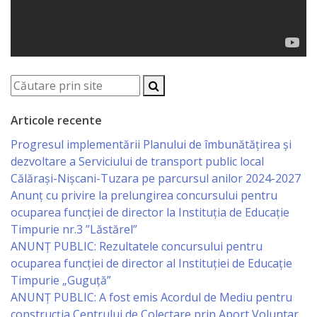
Regulament
Consiliul
local
Secretarul
Articole recente
Consiliului
Progresul implementării Planului de îmbunătățirea și
dezvoltare a Serviciului de transport public local
Consilieri
Călărași-Nișcani-Tuzara pe parcursul anilor 2024-2027
Anunț cu privire la prelungirea concursului pentru
Comisii
ocuparea funcţiei de director la Instituția de Educație
Timpurie nr.3 ”Lăstărel”
de
ANUNȚ PUBLIC: Rezultatele concursului pentru
specialitate
ocuparea funcției de director al Instituției de Educație
Timpurie „Guguță”
Regulamentul
ANUNȚ PUBLIC: A fost emis Acordul de Mediu pentru
construcția Centrului de Colectare prin Aport Voluntar