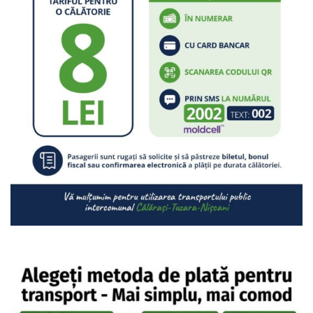
Serviciul
Juridic
Serviciul
în
Reglementarea
Regimului
Funciar
Serviciul
Relaţii
cu
Publicul