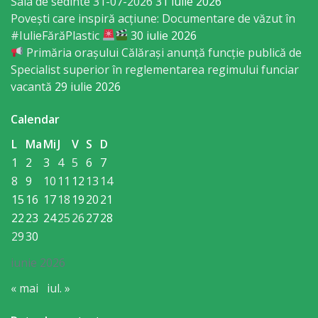
orășenesc
Sala de sedinte 31-07-2026
31 iulie 2026
Povești care inspiră acțiune: Documentare de văzut în
#IulieFărăPlastic
30 iulie 2026
Muzeul
Primăria orașului Călărași anunță funcție publică de
de
Specialist superior în reglementarea regimului funciar
vacantă
29 iulie 2026
Istorie
şi
Calendar
Etnografie
L
Ma
Mi
J
V
S
D
1
2
3
4
5
6
7
„Dumitru
8
9
10
11
12
13
14
Scvorțov-
15
16
17
18
19
20
21
Russu”
22
23
24
25
26
27
28
29
30
or.
iunie 2026
Călăraşi
« mai
iul. »
Î.M.