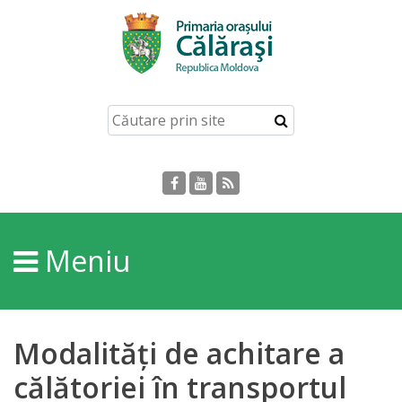
Acasă
Despre
orașul
Călărași
Istoria
Meniu
Orașului
Personalități
Modalități de achitare a
Regulamente
călătoriei în transportul