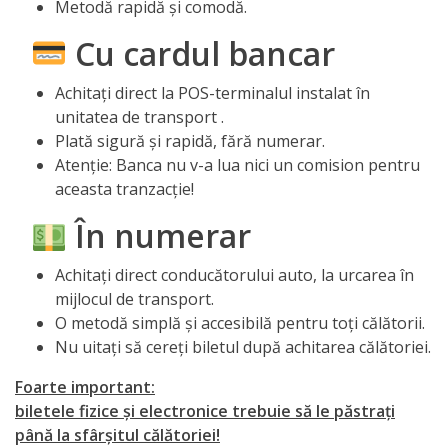
Metodă rapidă și comodă.
Primăriei
Cu cardul bancar
Lista
Achitați direct la POS-terminalul instalat în
colaboratorilor
unitatea de transport .
Primăriei
Plată sigură și rapidă, fără numerar.
Atenție: Banca nu v-a lua nici un comision pentru
Călăraşi
aceasta tranzacție!
Contabilitate
În numerar
Achitați direct conducătorului auto, la urcarea în
Serviciul
mijlocul de transport.
Arhitectură
O metodă simplă și accesibilă pentru toți călătorii.
Nu uitați să cereți biletul după achitarea călătoriei.
şi
Urbanism
Foarte important:
biletele fizice și electronice trebuie să le păstrați
până la sfârșitul călătoriei!
Serviciul