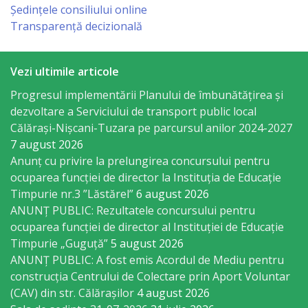
Ședințele consiliului online
sportivă
Transparență decizională
„Mihai
Viteazul”
Vezi ultimile articole
Progresul implementării Planului de îmbunătățirea și
Școala
dezvoltare a Serviciului de transport public local
Sportivă
Călărași-Nișcani-Tuzara pe parcursul anilor 2024-2027
7 august 2026
Specializată
Anunț cu privire la prelungirea concursului pentru
de
ocuparea funcţiei de director la Instituția de Educație
Timpurie nr.3 ”Lăstărel”
6 august 2026
Rezerve
ANUNȚ PUBLIC: Rezultatele concursului pentru
Olimpice
ocuparea funcției de director al Instituției de Educație
Timpurie „Guguță”
5 august 2026
Călărași
ANUNȚ PUBLIC: A fost emis Acordul de Mediu pentru
construcția Centrului de Colectare prin Aport Voluntar
Stadionul
(CAV) din str. Călărașilor
4 august 2026