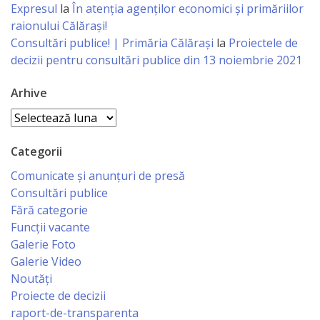
Expresul
la
În atenția agenților economici și primăriilor
primăriei
raionului Călărași!
Consultări publice! | Primăria Călărași
la
Proiectele de
Instituții
decizii pentru consultări publice din 13 noiembrie 2021
subordonate
Arhive
Arhive
IET
Lăstărel
Categorii
Comunicate și anunțuri de presă
IET
Consultări publice
Guguță
Fără categorie
Funcții vacante
Galerie Foto
IET
Galerie Video
DoReMiCii
Noutăți
Proiecte de decizii
Școala
raport-de-transparenta