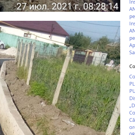
In
AN
pe
In
AN
pe
Ap
Sa
Co
Co
PL
PU
Di
„D
Co
Că
or
08