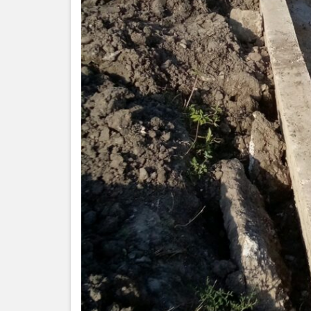
Serviciul
Juridic
Serviciul
în
Reglementarea
Regimului
Funciar
Serviciul
Relaţii
cu
Publicul