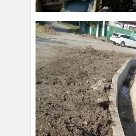
de
Atragere
a
Investiţiilor
Serviciul
de
Colectare
a
Impozitelor
şi
Taxelor
Locale