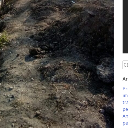
Ar
Pr
îm
tr
pe
An
pe