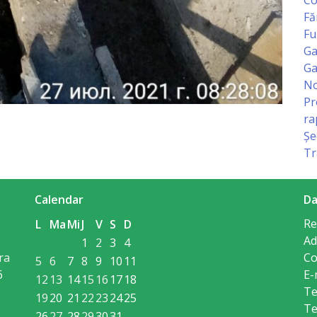
Fă
Fu
Ga
Ga
No
Pr
ra
Șe
Tr
Calendar
Da
Re
L
Ma
Mi
J
V
S
D
Ad
1
2
3
4
ra
Co
5
6
7
8
9
10
11
6
E-
12
13
14
15
16
17
18
Te
19
20
21
22
23
24
25
Te
26
27
28
29
30
31