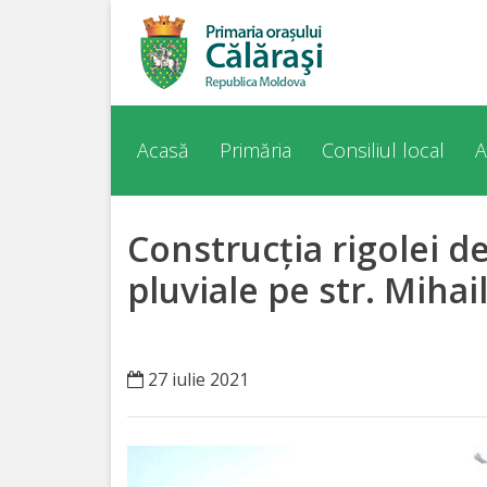
Acasă
Despre
Acasă
Primăria
Consiliul local
A
orașul
Călărași
Construcția rigolei d
Istoria
pluviale pe str. Miha
Orașului
Personalități
27 iulie 2021
Regulamente