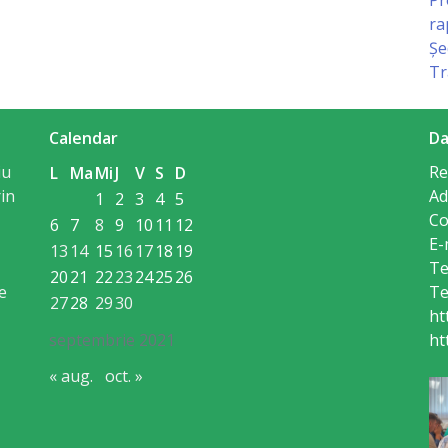
ra
Șe
Tr
Calendar
Da
iu
Re
L
Ma
Mi
J
V
S
D
in
Ad
1
2
3
4
5
Co
6
7
8
9
10
11
12
E-
13
14
15
16
17
18
19
Te
20
21
22
23
24
25
26
e
Te
27
28
29
30
ht
septembrie 2021
ht
« aug.
oct. »