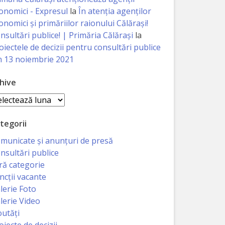
onomici - Expresul
la
În atenția agenților
onomici și primăriilor raionului Călărași!
nsultări publice! | Primăria Călărași
la
oiectele de decizii pentru consultări publice
n 13 noiembrie 2021
hive
hive
tegorii
municate și anunțuri de presă
nsultări publice
ră categorie
ncții vacante
lerie Foto
lerie Video
utăți
oiecte de decizii