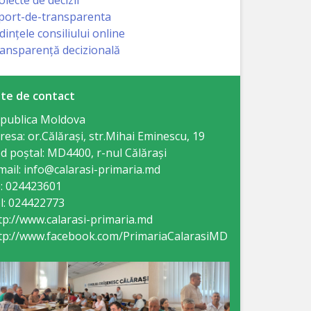
port-de-transparenta
dințele consiliului online
ansparență decizională
te de contact
publica Moldova
resa: or.Călăraşi, str.Mihai Eminescu, 19
d poștal: MD4400, r-nul Călăraşi
mail: info@calarasi-primaria.md
: 024423601
l: 024422773
tp://www.calarasi-primaria.md
tp://www.facebook.com/PrimariaCalarasiMD