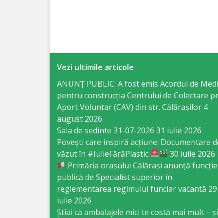
Specialist
în
Construcţii,
Vezi ultimile articole
Gospodărie
ANUNȚ PUBLIC: A fost emis Acordul de Med
Comunală
pentru construcția Centrului de Colectare pr
şi
Aport Voluntar (CAV) din str. Călărașilor
4
august 2026
Drumuri
Sala de sedinte 31-07-2026
31 iulie 2026
Povești care inspiră acțiune: Documentare d
Specialist
văzut în #IulieFărăPlastic
30 iulie 2026
Primăria orașului Călărași anunță funcție
în
publică de Specialist superior în
Problemele
reglementarea regimului funciar vacantă
29
iulie 2026
Antreprenoriat,
Știai că ambalajele mici te costă mai mult – și