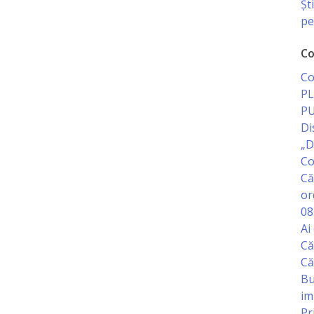
Șt
pe
Co
Co
PL
PU
Di
„D
Co
Că
or
08
Ai
Că
Că
Bu
im
Pr