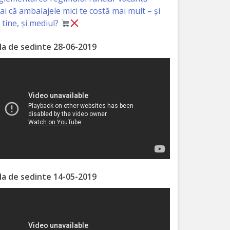
iai că ambalajele mici te costă mai mult – și
 tine, și mediul?
la de sedinte 28-06-2019
la de sedinte 14-05-2019