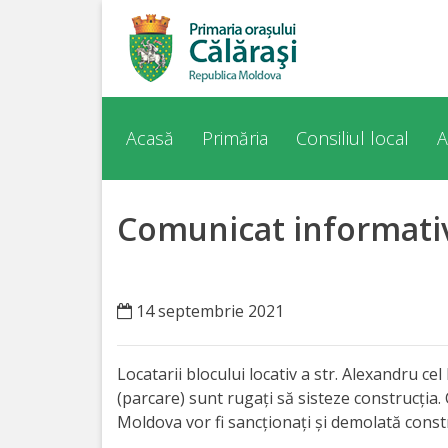
Acasă
Despre
Acasă
Primăria
Consiliul local
A
orașul
Călărași
Comunicat informati
Istoria
Orașului
14 septembrie 2021
Personalități
Locatarii blocului locativ a str. Alexandru ce
Regulamente
(parcare) sunt rugați să sisteze construcția
Moldova vor fi sancționați și demolată constr