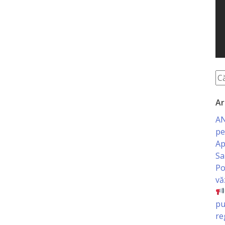
Ar
AN
pe
Ap
Sa
Po
vă
pu
re