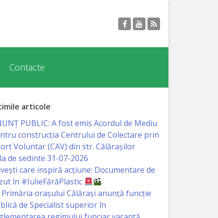
Contacte
timile articole
UNȚ PUBLIC: A fost emis Acordul de Mediu
ntru construcția Centrului de Colectare prin
ort Voluntar (CAV) din str. Călărașilor
la de sedinte 31-07-2026
vești care inspiră acțiune: Documentare de
zut în #IulieFărăPlastic
Primăria orașului Călărași anunță funcție
blică de Specialist superior în
glementarea regimului funciar vacantă