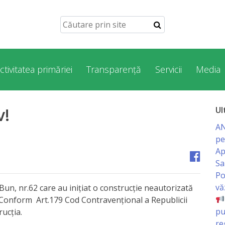
ctivitatea primăriei
Transparență
Servicii
Media
v!
Ul
AN
pe
Ap
Sa
Po
vă
l Bun, nr.62 care au inițiat o construcție neautorizată
. Conform Art.179 Cod Contravențional a Republicii
pu
ucția.
re