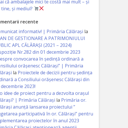
iai că ambalajele mici te costă mai mult – și
 tine, și mediul?
mentarii recente
municat informativ! | Primăria Călărași
la
AN DE GESTIONARE A PATRIMONIULUI
BLIC APL CĂLĂRAȘI (2021 – 2024)
spoziție Nr.282 din 01 decembrie 2023
espre convocarea în ședință ordinară a
nsiliului orășenesc Călărași” | Primăria
lărași
la
Proiectele de decizii pentru ședința
dinară a Consiliului orășenesc Călărași din
 decembrie 2023!
 o idee de proiect pentru a dezvolta orașul
lărași? | Primăria Călărași
la
Primăria or.
lărași anunță lansarea proiectului ”
getarea participativă în or. Călărași” pentru
plementarea proiectelor în anul 2023
imăria Călăraşi atenţionează agenţii