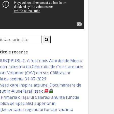
ticole recente
UNȚ PUBLIC: A fost emis Acordul de Mediu
ntru construcția Centrului de Colectare prin
ort Voluntar (CAV) din str. Călărașilor
la de sedinte 31-07-2026
vești care inspiră acțiune: Documentare de
zut în #IulieFărăPlastic
Primăria orașului Călărași anunță funcție
blică de Specialist superior în
glementarea regimului funciar vacantă