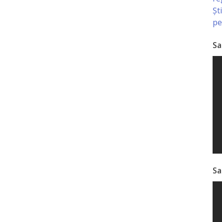
Șt
pe
Sa
Sa