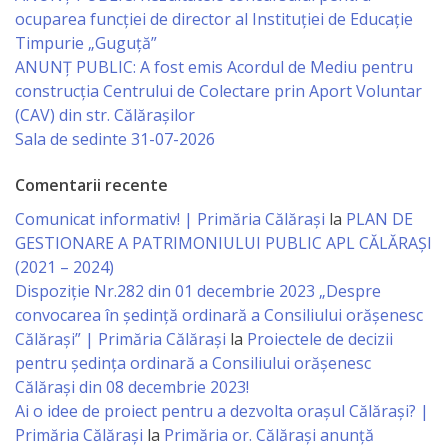
ocuparea funcției de director al Instituției de Educație
Serviciul
Timpurie „Guguță”
ANUNȚ PUBLIC: A fost emis Acordul de Mediu pentru
Juridic
construcția Centrului de Colectare prin Aport Voluntar
(CAV) din str. Călărașilor
Serviciul
Sala de sedinte 31-07-2026
în
Comentarii recente
Reglementarea
Comunicat informativ! | Primăria Călărași
la
PLAN DE
Regimului
GESTIONARE A PATRIMONIULUI PUBLIC APL CĂLĂRAȘI
(2021 – 2024)
Funciar
Dispoziție Nr.282 din 01 decembrie 2023 „Despre
convocarea în ședință ordinară a Consiliului orășenesc
Serviciul
Călărași” | Primăria Călărași
la
Proiectele de decizii
Relaţii
pentru ședința ordinară a Consiliului orășenesc
Călărași din 08 decembrie 2023!
cu
Ai o idee de proiect pentru a dezvolta orașul Călărași? |
Publicul
Primăria Călărași
la
Primăria or. Călărași anunță