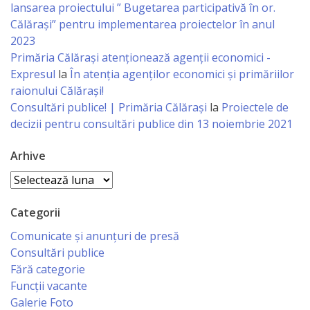
lansarea proiectului ” Bugetarea participativă în or.
Călărași” pentru implementarea proiectelor în anul
Specialist
2023
în
Primăria Călăraşi atenţionează agenţii economici -
Expresul
la
În atenția agenților economici și primăriilor
Construcţii,
raionului Călărași!
Gospodărie
Consultări publice! | Primăria Călărași
la
Proiectele de
decizii pentru consultări publice din 13 noiembrie 2021
Comunală
şi
Arhive
Drumuri
Arhive
Specialist
Categorii
în
Comunicate și anunțuri de presă
Consultări publice
Problemele
Fără categorie
Antreprenoriat,
Funcții vacante
Galerie Foto