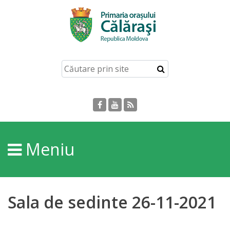
Acasă
Despre
orașul
Călărași
Istoria
Meniu
Orașului
Personalități
Sala de sedinte 26-11-2021
Regulamente