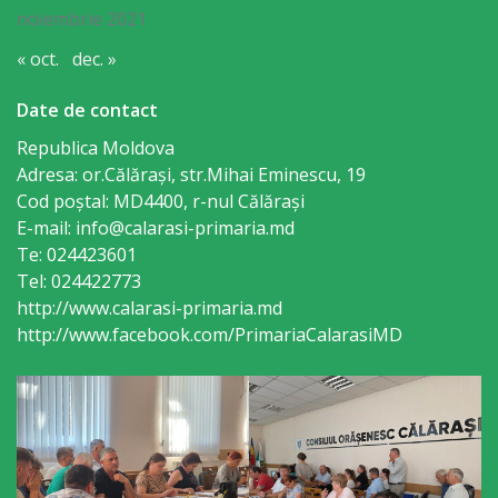
Regulament
noiembrie 2021
« oct.
dec. »
Consiliul
local
Date de contact
Republica Moldova
Secretarul
Adresa: or.Călăraşi, str.Mihai Eminescu, 19
Cod poștal: MD4400, r-nul Călăraşi
Consiliului
E-mail: info@calarasi-primaria.md
Te: 024423601
Consilieri
Tel: 024422773
http://www.calarasi-primaria.md
Comisii
http://www.facebook.com/PrimariaCalarasiMD
de
specialitate
Regulamentul