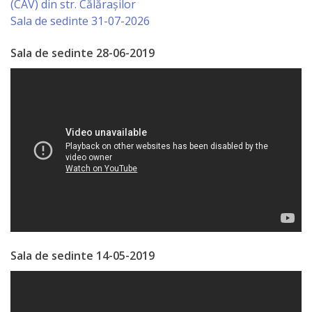
(CAV) din str. Călărașilor
Primăriei
Sala de sedinte 31-07-2026
Lista
Sala de sedinte 28-06-2019
colaboratorilor
Primăriei
Călăraşi
Contabilitate
Serviciul
Arhitectură
şi
Sala de sedinte 14-05-2019
Urbanism
Serviciul