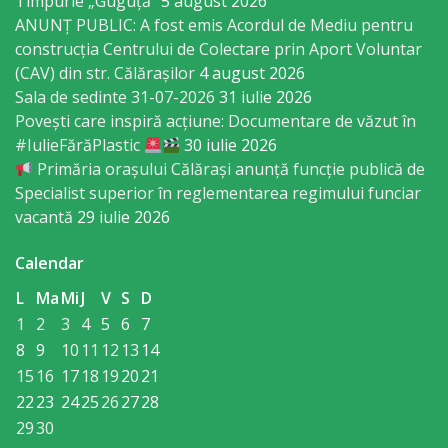
Timpurie „Guguță”
5 august 2026
Economist
ANUNȚ PUBLIC: A fost emis Acordul de Mediu pentru
construcția Centrului de Colectare prin Aport Voluntar
Primar
(CAV) din str. Călărașilor
4 august 2026
Sala de sedinte 31-07-2026
31 iulie 2026
Viceprimarii
Povești care inspiră acțiune: Documentare de văzut în
#IulieFărăPlastic
30 iulie 2026
Primăria orașului Călărași anunță funcție publică de
Specialist
Specialist superior în reglementarea regimului funciar
Relații
vacantă
29 iulie 2026
cu
Calendar
Publicul,
L
Ma
Mi
J
V
S
D
Operator
1
2
3
4
5
6
7
8
9
10
11
12
13
14
CISC
15
16
17
18
19
20
21
22
23
24
25
26
27
28
Organigrama
29
30