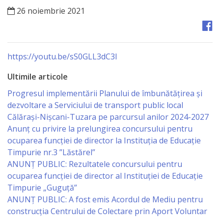
Orașe
26 noiembrie 2021
înfrățite
Strategii
https://youtu.be/sS0GLL3dC3I
Registrul
Ultimile articole
de
Progresul implementării Planului de îmbunătățirea și
Stat
dezvoltare a Serviciului de transport public local
Călărași-Nișcani-Tuzara pe parcursul anilor 2024-2027
al
Anunț cu privire la prelungirea concursului pentru
Actelor
ocuparea funcţiei de director la Instituția de Educație
Timpurie nr.3 ”Lăstărel”
Locale
ANUNȚ PUBLIC: Rezultatele concursului pentru
ocuparea funcției de director al Instituției de Educație
Primăria
Timpurie „Guguță”
ANUNȚ PUBLIC: A fost emis Acordul de Mediu pentru
Aparatul
construcția Centrului de Colectare prin Aport Voluntar