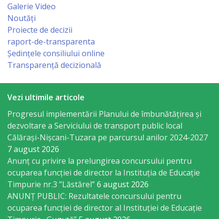
Business
Galerie Video
şi
Noutăți
Proiecte de decizii
Comerţ
raport-de-transparenta
Ședințele consiliului online
Specialist
Transparență decizională
în
Problemele
Vezi ultimile articole
Tineretului
Progresul implementării Planului de îmbunătățirea și
dezvoltare a Serviciului de transport public local
şi
Călărași-Nișcani-Tuzara pe parcursul anilor 2024-2027
Sportului
7 august 2026
Anunț cu privire la prelungirea concursului pentru
ocuparea funcţiei de director la Instituția de Educație
Specialist
Timpurie nr.3 ”Lăstărel”
6 august 2026
pentru
ANUNȚ PUBLIC: Rezultatele concursului pentru
ocuparea funcției de director al Instituției de Educație
Planificare,