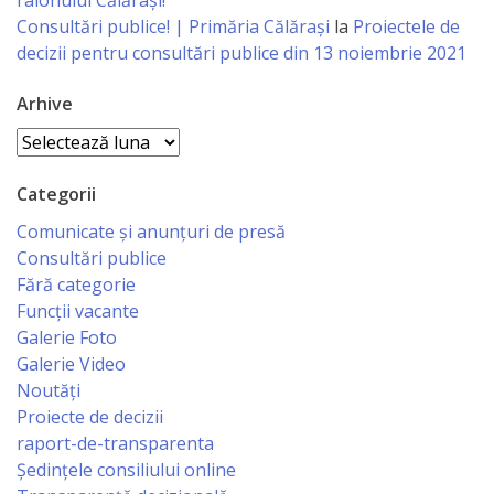
Consiliului
raionului Călărași!
Consultări publice! | Primăria Călărași
la
Proiectele de
decizii pentru consultări publice din 13 noiembrie 2021
Dispoziții
Arhive
Proiecte
Arhive
de
decizii
Categorii
Comunicate și anunțuri de presă
Deciziile
Consultări publice
Fără categorie
Consiliului
Funcții vacante
Galerie Foto
Consiliul
Galerie Video
de
Noutăți
Proiecte de decizii
tineret
raport-de-transparenta
Ședințele consiliului online
Activitatea