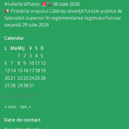
#IulieFărăPlastic
30 iulie 2026
sportivă
Primăria orașului Călărași anunță funcție publică de
„Mihai
Specialist superior în reglementarea regimului funciar
vacantă
29 iulie 2026
Viteazul”
Calendar
Școala
L
Ma
Mi
J
V
S
D
Sportivă
1
2
3
4
5
Specializată
6
7
8
9
10
11
12
13
14
15
16
17
18
19
de
20
21
22
23
24
25
26
Rezerve
27
28
29
30
31
Olimpice
decembrie 2021
Călărași
« nov.
ian. »
Stadionul
Date de contact