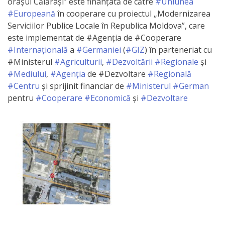
orașul Călărași” este finanțată de către
#Uniunea
Primăriei
#Europeană
în cooperare cu proiectul „Modernizarea
Serviciilor Publice Locale în Republica Moldova”, care
Lista
este implementat de #Agenția de #Cooperare
#Internațională
a
#Germaniei
(
#GIZ
) în parteneriat cu
colaboratorilor
#Ministerul
#Agriculturii
,
#Dezvoltării
#Regionale
și
Primăriei
#Mediului
,
#Agenția
de #Dezvoltare
#Regională
#Centru
și sprijinit financiar de
#Ministerul
#German
Călăraşi
pentru
#Cooperare
#Economică
şi
#Dezvoltare
Contabilitate
Serviciul
Arhitectură
şi
Urbanism
Serviciul