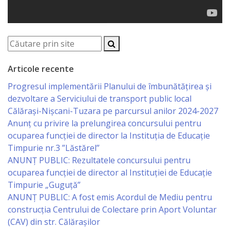
Economist
Primar
Viceprimarii
Articole recente
Progresul implementării Planului de îmbunătățirea și
Specialist
dezvoltare a Serviciului de transport public local
Relații
Călărași-Nișcani-Tuzara pe parcursul anilor 2024-2027
Anunț cu privire la prelungirea concursului pentru
cu
ocuparea funcţiei de director la Instituția de Educație
Publicul,
Timpurie nr.3 ”Lăstărel”
ANUNȚ PUBLIC: Rezultatele concursului pentru
Operator
ocuparea funcției de director al Instituției de Educație
CISC
Timpurie „Guguță”
ANUNȚ PUBLIC: A fost emis Acordul de Mediu pentru
Organigrama
construcția Centrului de Colectare prin Aport Voluntar
(CAV) din str. Călărașilor