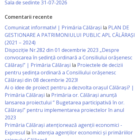
Regulament
Sala de sedinte 31-07-2026
Comentarii recente
Consiliul
Comunicat informativ! | Primăria Călărași
la
PLAN DE
local
GESTIONARE A PATRIMONIULUI PUBLIC APL CĂLĂRAȘI
(2021 – 2024)
Secretarul
Dispoziție Nr.282 din 01 decembrie 2023 „Despre
Consiliului
convocarea în ședință ordinară a Consiliului orășenesc
Călărași” | Primăria Călărași
la
Proiectele de decizii
pentru ședința ordinară a Consiliului orășenesc
Consilieri
Călărași din 08 decembrie 2023!
Ai o idee de proiect pentru a dezvolta orașul Călărași? |
Comisii
Primăria Călărași
la
Primăria or. Călărași anunță
de
lansarea proiectului ” Bugetarea participativă în or.
Călărași” pentru implementarea proiectelor în anul
specialitate
2023
Primăria Călăraşi atenţionează agenţii economici -
Regulamentul
Expresul
la
În atenția agenților economici și primăriilor