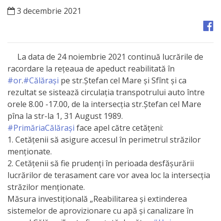
Orașe
3 decembrie 2021
înfrățite
Strategii
La data de 24 noiembrie 2021 continuă lucrările de
racordare la rețeaua de apeduct reabilitată în
Registrul
#or
.
#Călărași
pe str.Ștefan cel Mare și Sfînt și ca
de
rezultat se sistează circulația transpotrului auto între
orele 8.00 -17.00, de la intersecția str.Ștefan cel Mare
Stat
pîna la str-la 1, 31 August 1989.
al
#PrimăriaCălărași
face apel către cetățeni:
1. Cetățenii să asigure accesul în perimetrul străzilor
Actelor
menționate.
Locale
2. Cetățenii să fie prudenți în perioada desfășurării
lucrărilor de terasament care vor avea loc la intersecția
Primăria
străzilor menționate.
Măsura investițională „Reabilitarea și extinderea
Aparatul
sistemelor de aprovizionare cu apă și canalizare în