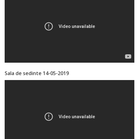
Business
şi
Comerţ
Specialist
în
Problemele
Tineretului
Sala de sedinte 14-05-2019
şi
Sportului
Specialist
pentru
Planificare,