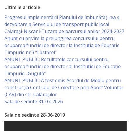
Ultimile articole
Specialist
Progresul implementării Planului de îmbunătățirea și
în
dezvoltare a Serviciului de transport public local
Călărași-Nișcani-Tuzara pe parcursul anilor 2024-2027
Construcţii,
Anunț cu privire la prelungirea concursului pentru
Gospodărie
ocuparea funcţiei de director la Instituția de Educație
Timpurie nr.3 ”Lăstărel”
Comunală
ANUNȚ PUBLIC: Rezultatele concursului pentru
şi
ocuparea funcției de director al Instituției de Educație
Timpurie „Guguță”
Drumuri
ANUNȚ PUBLIC: A fost emis Acordul de Mediu pentru
construcția Centrului de Colectare prin Aport Voluntar
Specialist
(CAV) din str. Călărașilor
în
Sala de sedinte 31-07-2026
Problemele
Sala de sedinte 28-06-2019
Antreprenoriat,