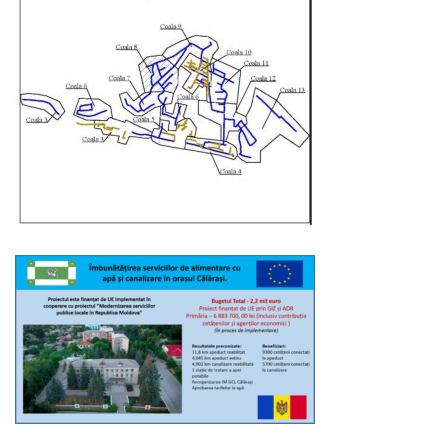
Serviciul
Juridic
Serviciul
în
Reglementarea
Regimului
Funciar
Serviciul
Relaţii
cu
Publicul