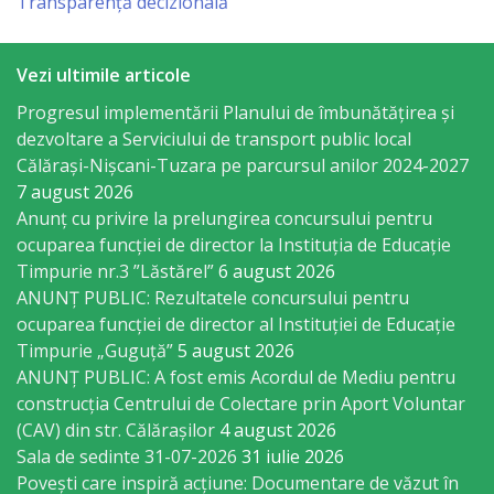
Transparență decizională
primăriei
Vezi ultimile articole
Instituții
Progresul implementării Planului de îmbunătățirea și
subordonate
dezvoltare a Serviciului de transport public local
Călărași-Nișcani-Tuzara pe parcursul anilor 2024-2027
IET
7 august 2026
Anunț cu privire la prelungirea concursului pentru
Lăstărel
ocuparea funcţiei de director la Instituția de Educație
Timpurie nr.3 ”Lăstărel”
6 august 2026
IET
ANUNȚ PUBLIC: Rezultatele concursului pentru
Guguță
ocuparea funcției de director al Instituției de Educație
Timpurie „Guguță”
5 august 2026
ANUNȚ PUBLIC: A fost emis Acordul de Mediu pentru
IET
construcția Centrului de Colectare prin Aport Voluntar
DoReMiCii
(CAV) din str. Călărașilor
4 august 2026
Sala de sedinte 31-07-2026
31 iulie 2026
Școala
Povești care inspiră acțiune: Documentare de văzut în