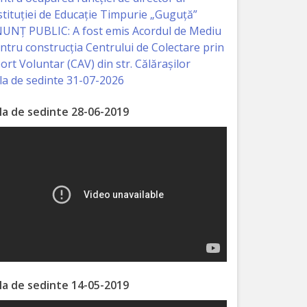
stituției de Educație Timpurie „Guguță”
UNȚ PUBLIC: A fost emis Acordul de Mediu
ntru construcția Centrului de Colectare prin
ort Voluntar (CAV) din str. Călărașilor
la de sedinte 31-07-2026
la de sedinte 28-06-2019
la de sedinte 14-05-2019