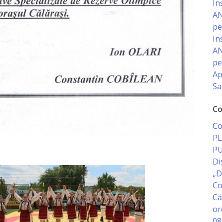
In
AN
pe
In
AN
pe
Ap
Sa
Co
Co
PL
PU
Di
„D
Co
Că
or
08