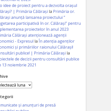
 o idee de proiect pentru a dezvolta orașul
lărași? | Primăria Călărași
la
Primăria or.
lărași anunță lansarea proiectului ”
getarea participativă în or. Călărași” pentru
plementarea proiectelor în anul 2023
imăria Călăraşi atenţionează agenţii
onomici - Expresul
la
În atenția agenților
onomici și primăriilor raionului Călărași!
nsultări publice! | Primăria Călărași
la
oiectele de decizii pentru consultări publice
n 13 noiembrie 2021
hive
hive
tegorii
municate și anunțuri de presă
nsultări publice