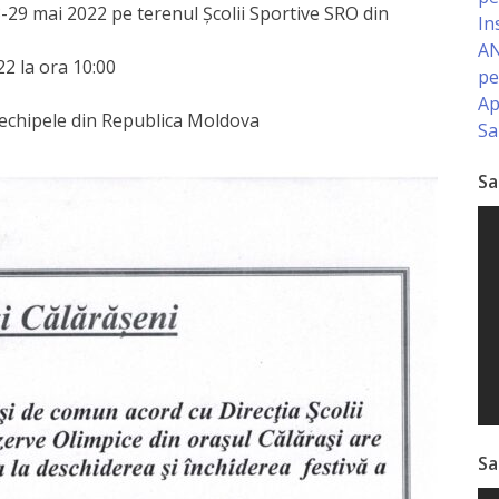
8-29 mai 2022 pe terenul Şcolii Sportive SRO din
In
AN
22 la ora 10:00
pe
Ap
e echipele din Republica Moldova
Sa
Sa
Sa