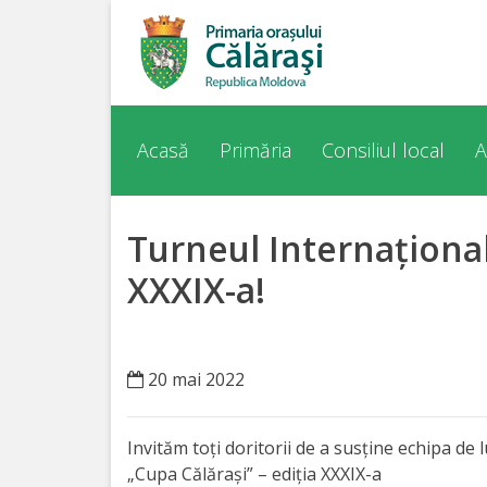
Acasă
Despre
Acasă
Primăria
Consiliul local
A
orașul
Călărași
Turneul Internaţional
Istoria
XXXIX-a!
Orașului
Personalități
20 mai 2022
Regulamente
Invităm toţi doritorii de a susţine echipa de 
„Cupa Călăraşi” – ediţia XXXIX-a