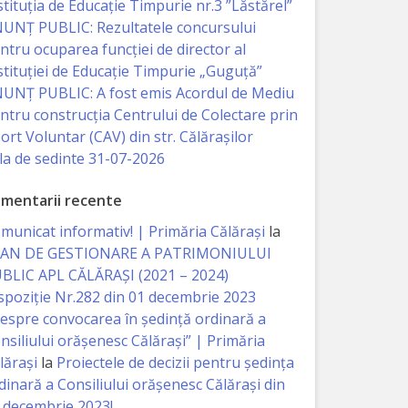
stituția de Educație Timpurie nr.3 ”Lăstărel”
UNȚ PUBLIC: Rezultatele concursului
ntru ocuparea funcției de director al
stituției de Educație Timpurie „Guguță”
UNȚ PUBLIC: A fost emis Acordul de Mediu
ntru construcția Centrului de Colectare prin
ort Voluntar (CAV) din str. Călărașilor
la de sedinte 31-07-2026
mentarii recente
municat informativ! | Primăria Călărași
la
AN DE GESTIONARE A PATRIMONIULUI
BLIC APL CĂLĂRAȘI (2021 – 2024)
spoziție Nr.282 din 01 decembrie 2023
espre convocarea în ședință ordinară a
nsiliului orășenesc Călărași” | Primăria
lărași
la
Proiectele de decizii pentru ședința
dinară a Consiliului orășenesc Călărași din
 decembrie 2023!