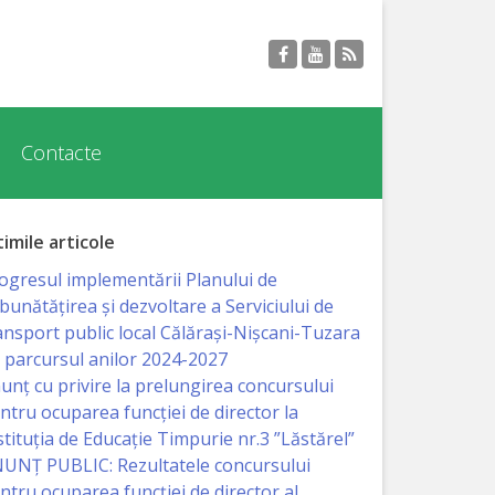
Contacte
timile articole
ogresul implementării Planului de
bunătățirea și dezvoltare a Serviciului de
ansport public local Călărași-Nișcani-Tuzara
 parcursul anilor 2024-2027
unț cu privire la prelungirea concursului
ntru ocuparea funcţiei de director la
stituția de Educație Timpurie nr.3 ”Lăstărel”
UNȚ PUBLIC: Rezultatele concursului
ntru ocuparea funcției de director al