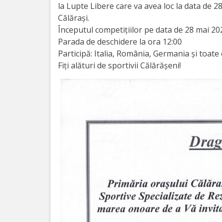
Orașe
la Lupte Libere care va avea loc la data de 2
înfrățite
Călăraşi.
Începutul competiţiilor pe data de 28 mai 20
Parada de deschidere la ora 12:00
Strategii
Participă: Italia, România, Germania şi toat
Fiţi alături de sportivii Călărăşeni!
Registrul
de
Stat
al
Actelor
Locale
Primăria
Aparatul