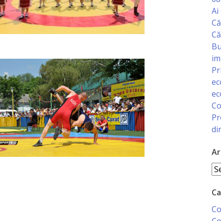
Ai
Că
Că
Bu
im
Pr
ec
ec
Co
Pr
di
Ar
Ar
Ca
Co
Co