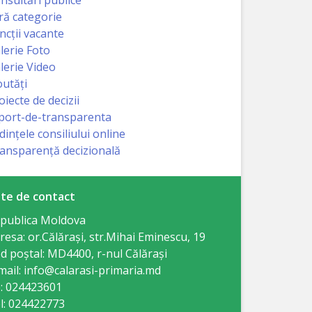
ră categorie
ncții vacante
lerie Foto
lerie Video
utăți
oiecte de decizii
port-de-transparenta
dințele consiliului online
ansparență decizională
te de contact
publica Moldova
resa: or.Călăraşi, str.Mihai Eminescu, 19
d poștal: MD4400, r-nul Călăraşi
mail: info@calarasi-primaria.md
: 024423601
l: 024422773