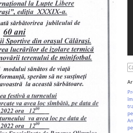
Ar
Pr
îm
tr
pe
An
pe