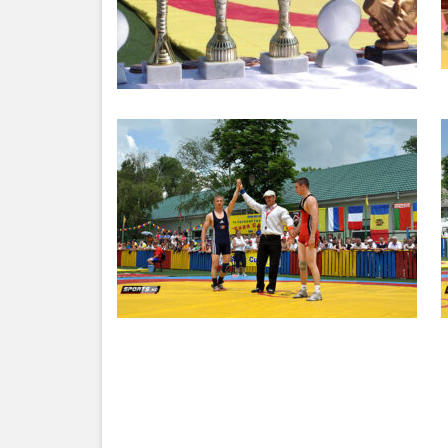
Serviciul
Juridic
Serviciul
în
Reglementarea
Regimului
Funciar
Serviciul
Relaţii
cu
Publicul