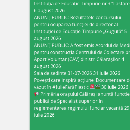
Business
Instituția de Educație Timpurie nr.3 ”Lăstăre
6 august 2026
şi
ANUNȚ PUBLIC: Rezultatele concursului
Comerţ
pentru ocuparea funcției de director al
Instituției de Educație Timpurie „Guguță”
5
Specialist
august 2026
ANUNȚ PUBLIC: A fost emis Acordul de Med
în
pentru construcția Centrului de Colectare pr
Problemele
Aport Voluntar (CAV) din str. Călărașilor
4
august 2026
Tineretului
Sala de sedinte 31-07-2026
31 iulie 2026
şi
Povești care inspiră acțiune: Documentare d
văzut în #IulieFărăPlastic
30 iulie 2026
Sportului
Primăria orașului Călărași anunță funcție
publică de Specialist superior în
Specialist
reglementarea regimului funciar vacantă
29
pentru
iulie 2026
Planificare,