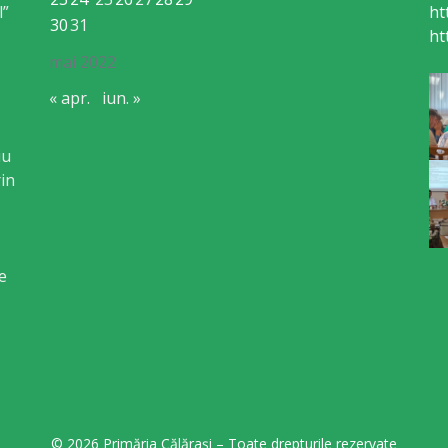
l”
ht
30
31
ht
mai 2022
« apr.
iun. »
iu
in
e
© 2026 Primăria Călărași – Toate drepturile rezervate