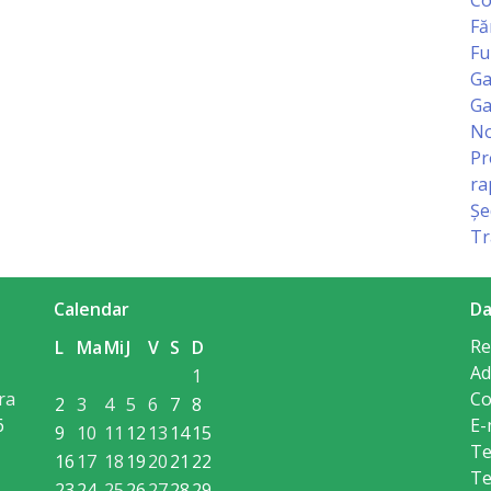
Fă
Fu
Ga
Ga
No
Pr
ra
Șe
Tr
Calendar
Da
Re
L
Ma
Mi
J
V
S
D
Ad
1
ra
Co
2
3
4
5
6
7
8
6
E-
9
10
11
12
13
14
15
Te
16
17
18
19
20
21
22
Te
23
24
25
26
27
28
29