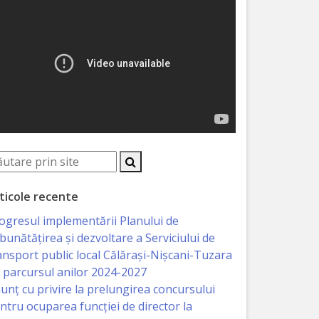
ticole recente
ogresul implementării Planului de
bunătățirea și dezvoltare a Serviciului de
ansport public local Călărași-Nișcani-Tuzara
 parcursul anilor 2024-2027
unț cu privire la prelungirea concursului
ntru ocuparea funcţiei de director la