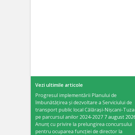
Specialist
în
Construcţii,
Gospodărie
Comunală
şi
Drumuri
Vezi ultimile articole
Specialist
Progresul implementării Planului de
îmbunătățirea și dezvoltare a Serviciului de
în
transport public local Călărași-Nișcani-Tuza
Problemele
pe parcursul anilor 2024-2027
7 august 202
Anunț cu privire la prelungirea concursului
Antreprenoriat,
pentru ocuparea funcţiei de director la