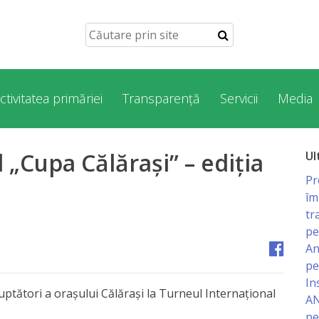
ctivitatea primăriei
Transparență
Servicii
Media
 „Cupa Călăraşi” – ediţia
Ul
Pr
îm
tr
pe
An
pe
In
luptători a oraşului Călăraşi la Turneul Internaţional
AN
pe