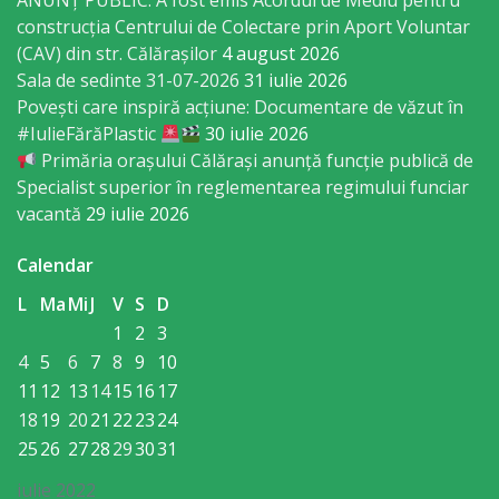
Consiliului
ANUNȚ PUBLIC: A fost emis Acordul de Mediu pentru
construcția Centrului de Colectare prin Aport Voluntar
(CAV) din str. Călărașilor
4 august 2026
Dispoziții
Sala de sedinte 31-07-2026
31 iulie 2026
Povești care inspiră acțiune: Documentare de văzut în
Proiecte
#IulieFărăPlastic
30 iulie 2026
de
Primăria orașului Călărași anunță funcție publică de
Specialist superior în reglementarea regimului funciar
decizii
vacantă
29 iulie 2026
Deciziile
Calendar
Consiliului
L
Ma
Mi
J
V
S
D
1
2
3
Consiliul
4
5
6
7
8
9
10
11
12
13
14
15
16
17
de
18
19
20
21
22
23
24
tineret
25
26
27
28
29
30
31
Activitatea
iulie 2022