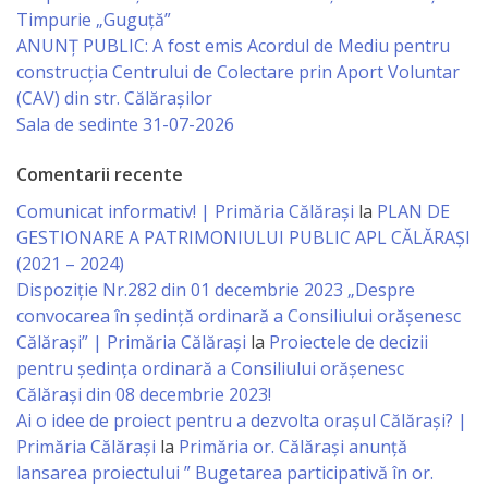
Business
Timpurie „Guguță”
şi
ANUNȚ PUBLIC: A fost emis Acordul de Mediu pentru
construcția Centrului de Colectare prin Aport Voluntar
Comerţ
(CAV) din str. Călărașilor
Sala de sedinte 31-07-2026
Specialist
în
Comentarii recente
Comunicat informativ! | Primăria Călărași
la
PLAN DE
Problemele
GESTIONARE A PATRIMONIULUI PUBLIC APL CĂLĂRAȘI
Tineretului
(2021 – 2024)
Dispoziție Nr.282 din 01 decembrie 2023 „Despre
şi
convocarea în ședință ordinară a Consiliului orășenesc
Sportului
Călărași” | Primăria Călărași
la
Proiectele de decizii
pentru ședința ordinară a Consiliului orășenesc
Specialist
Călărași din 08 decembrie 2023!
Ai o idee de proiect pentru a dezvolta orașul Călărași? |
pentru
Primăria Călărași
la
Primăria or. Călărași anunță
Planificare,
lansarea proiectului ” Bugetarea participativă în or.