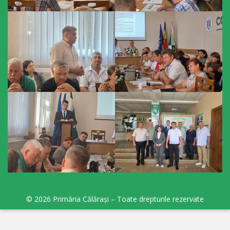
sportivă
„Mihai
Viteazul”
Școala
Sportivă
Specializată
de
Rezerve
Olimpice
Călărași
© 2026 Primăria Călărași – Toate drepturile rezervate
Stadionul