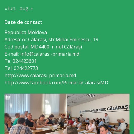
primăriei
« iun.
aug. »
Date de contact
Instituții
Republica Moldova
subordonate
Adresa: or.Călăraşi, str.Mihai Eminescu, 19
Cod poștal: MD4400, r-nul Călăraşi
IET
E-mail: info@calarasi-primaria.md
Lăstărel
Te: 024423601
Tel: 024422773
http://www.calarasi-primaria.md
IET
http://www.facebook.com/PrimariaCalarasiMD
Guguță
IET
DoReMiCii
Școala