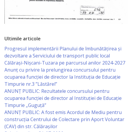
de
Atragere
a
Ultimile articole
Investiţiilor
Progresul implementării Planului de îmbunătățirea și
Serviciul
dezvoltare a Serviciului de transport public local
Călărași-Nișcani-Tuzara pe parcursul anilor 2024-2027
de
Anunț cu privire la prelungirea concursului pentru
Colectare
ocuparea funcţiei de director la Instituția de Educație
Timpurie nr.3 ”Lăstărel”
a
ANUNȚ PUBLIC: Rezultatele concursului pentru
Impozitelor
ocuparea funcției de director al Instituției de Educație
Timpurie „Guguță”
şi
ANUNȚ PUBLIC: A fost emis Acordul de Mediu pentru
Taxelor
construcția Centrului de Colectare prin Aport Voluntar
(CAV) din str. Călărașilor
Locale