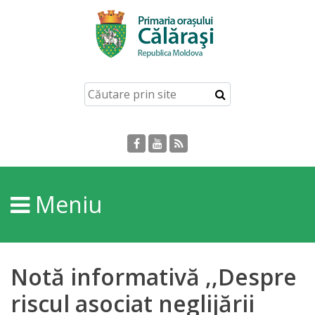
Acasă
Despre
orașul
Călărași
Istoria
Meniu
Orașului
Personalități
Notă informativă ,,Despre
Regulamente
riscul asociat neglijării