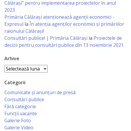
Călărași” pentru implementarea proiectelor în anul
Economist
2023
Primăria Călăraşi atenţionează agenţii economici -
Primar
Expresul
la
În atenția agenților economici și primăriilor
raionului Călărași!
Viceprimarii
Consultări publice! | Primăria Călărași
la
Proiectele de
decizii pentru consultări publice din 13 noiembrie 2021
Specialist
Arhive
Relații
Arhive
cu
Publicul,
Categorii
Operator
Comunicate și anunțuri de presă
Consultări publice
CISC
Fără categorie
Funcții vacante
Organigrama
Galerie Foto
Galerie Video