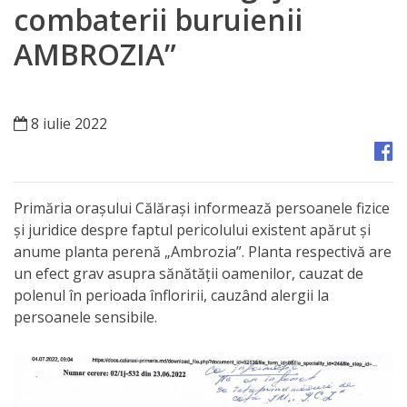
Orașe
combaterii buruienii
înfrățite
AMBROZIA”
Strategii
8 iulie 2022
Registrul
de
Stat
Primăria oraşului Călăraşi informează persoanele fizice
al
şi juridice despre faptul pericolului existent apărut şi
anume planta perenă „Ambrozia”. Planta respectivă are
Actelor
un efect grav asupra sănătăţii oamenilor, cauzat de
Locale
polenul în perioada înfloririi, cauzând alergii la
persoanele sensibile.
Primăria
Aparatul