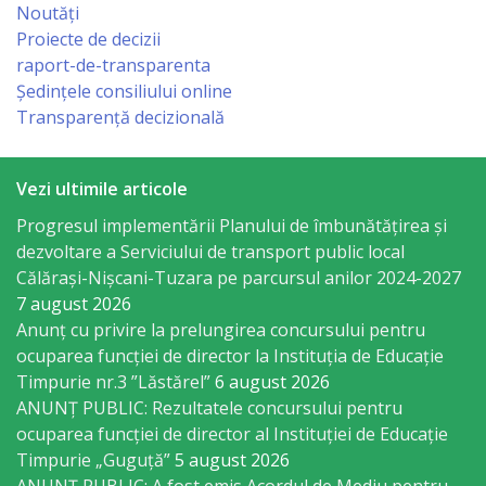
Regulament
Noutăți
Proiecte de decizii
Consiliul
raport-de-transparenta
Ședințele consiliului online
local
Transparență decizională
Secretarul
Vezi ultimile articole
Consiliului
Progresul implementării Planului de îmbunătățirea și
dezvoltare a Serviciului de transport public local
Consilieri
Călărași-Nișcani-Tuzara pe parcursul anilor 2024-2027
7 august 2026
Comisii
Anunț cu privire la prelungirea concursului pentru
de
ocuparea funcţiei de director la Instituția de Educație
Timpurie nr.3 ”Lăstărel”
6 august 2026
specialitate
ANUNȚ PUBLIC: Rezultatele concursului pentru
ocuparea funcției de director al Instituției de Educație
Regulamentul
Timpurie „Guguță”
5 august 2026