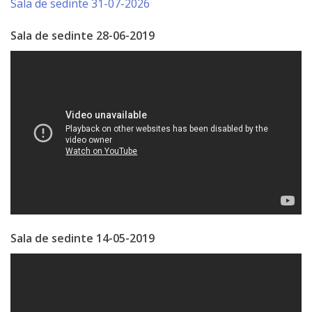
Sala de sedinte 31-07-2026
Serviciul
Sala de sedinte 28-06-2019
Juridic
Serviciul
în
Reglementarea
Regimului
Funciar
Serviciul
Sala de sedinte 14-05-2019
Relaţii
cu
Publicul