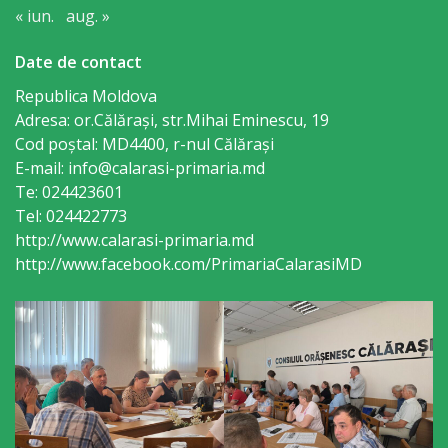
Gospodăria
« iun.
aug. »
Comunal
Date de contact
Locativă
Republica Moldova
Adresa: or.Călăraşi, str.Mihai Eminescu, 19
Centrul
Cod poștal: MD4400, r-nul Călăraşi
E-mail: info@calarasi-primaria.md
de
Te: 024423601
Tineret
Tel: 024422773
http://www.calarasi-primaria.md
Noutăți
http://www.facebook.com/PrimariaCalarasiMD
Cultură/tineret/sport
Programe
de
activitate