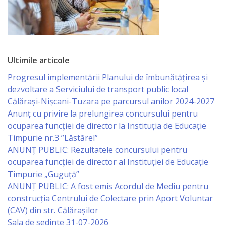
Business
şi
Comerţ
Ultimile articole
Specialist
Progresul implementării Planului de îmbunătățirea și
în
dezvoltare a Serviciului de transport public local
Problemele
Călărași-Nișcani-Tuzara pe parcursul anilor 2024-2027
Anunț cu privire la prelungirea concursului pentru
Tineretului
ocuparea funcţiei de director la Instituția de Educație
şi
Timpurie nr.3 ”Lăstărel”
ANUNȚ PUBLIC: Rezultatele concursului pentru
Sportului
ocuparea funcției de director al Instituției de Educație
Timpurie „Guguță”
Specialist
ANUNȚ PUBLIC: A fost emis Acordul de Mediu pentru
pentru
construcția Centrului de Colectare prin Aport Voluntar
(CAV) din str. Călărașilor
Planificare,
Sala de sedinte 31-07-2026