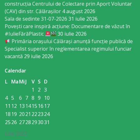
orășenesc
construcția Centrului de Colectare prin Aport Voluntar
(CAV) din str. Călărașilor
4 august 2026
Muzeul
Sala de sedinte 31-07-2026
31 iulie 2026
Povești care inspiră acțiune: Documentare de văzut în
de
#IulieFărăPlastic
30 iulie 2026
Istorie
Primăria orașului Călărași anunță funcție publică de
Specialist superior în reglementarea regimului funciar
şi
vacantă
29 iulie 2026
Etnografie
Calendar
„Dumitru
L
Ma
Mi
J
V
S
D
Scvorțov-
1
2
3
Russu”
4
5
6
7
8
9
10
11
12
13
14
15
16
17
or.
18
19
20
21
22
23
24
Călăraşi
25
26
27
28
29
30
31
Î.M.
iulie 2022