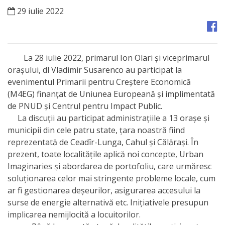
Orașe
29 iulie 2022
înfrățite
Strategii
La 28 iulie 2022, primarul Ion Olari și viceprimarul
orașului, dl Vladimir Susarenco au participat la
Registrul
evenimentul Primarii pentru Creștere Economică
de
(M4EG) finanțat de Uniunea Europeană și implimentată
de PNUD și Centrul pentru Impact Public.
Stat
La discuții au participat administrațiile a 13 orașe și
al
municipii din cele patru state, țara noastră fiind
reprezentată de Ceadîr-Lunga, Cahul și Călărași. În
Actelor
prezent, toate localitățile aplică noi concepte, Urban
Locale
Imaginaries și abordarea de portofoliu, care urmăresc
soluționarea celor mai stringente probleme locale, cum
Primăria
ar fi gestionarea deșeurilor, asigurarea accesului la
surse de energie alternativă etc. Inițiativele presupun
Aparatul
implicarea nemijlocită a locuitorilor.