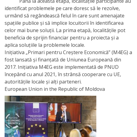
Până la această etapă, localitățile participante au
Primăriei
identificat problemele pe care doresc să le rezolve,
urmând să regândească felul în care sunt amenajate
Lista
spațiile publice și să implice locuitorii în identificarea
celor mai bune soluții. La prima etapă, localitățile pot
colaboratorilor
beneficia de sprijin financiar pentru a proiecta și a
Primăriei
aplica soluțiile la problemele locale.
Inițiativa „Primari pentru Creștere Economică” (M4EG) a
Călăraşi
fost lansată și finanțată de Uniunea Europeană din
2017. Inițiativa M4EG este implementată de PNUD
Contabilitate
începând cu anul 2021, în strânsă cooperare cu UE,
autoritățile locale și alți parteneri.
Serviciul
European Union in the Republic of Moldova
Arhitectură
şi
Urbanism
Serviciul