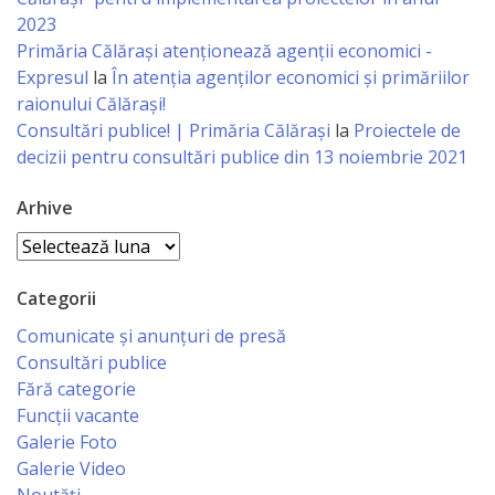
2023
primăriei
Primăria Călăraşi atenţionează agenţii economici -
Expresul
la
În atenția agenților economici și primăriilor
Instituții
raionului Călărași!
subordonate
Consultări publice! | Primăria Călărași
la
Proiectele de
decizii pentru consultări publice din 13 noiembrie 2021
IET
Arhive
Lăstărel
Arhive
IET
Categorii
Guguță
Comunicate și anunțuri de presă
Consultări publice
IET
Fără categorie
Funcții vacante
DoReMiCii
Galerie Foto
Galerie Video
Școala