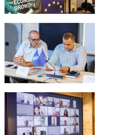
Serviciul
Juridic
Serviciul
în
Reglementarea
Regimului
Funciar
Serviciul
Relaţii
cu
Publicul