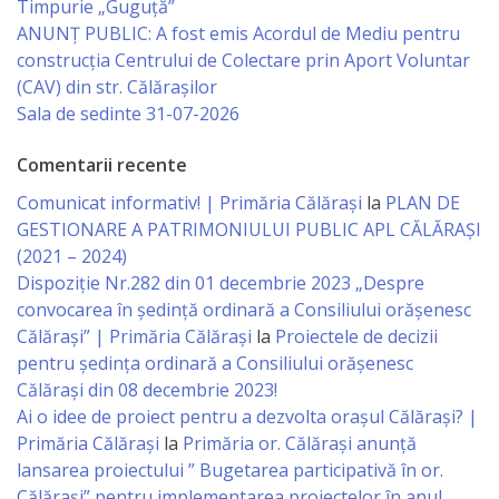
Consiliului
Timpurie „Guguță”
ANUNȚ PUBLIC: A fost emis Acordul de Mediu pentru
Dispoziții
construcția Centrului de Colectare prin Aport Voluntar
(CAV) din str. Călărașilor
Sala de sedinte 31-07-2026
Proiecte
de
Comentarii recente
decizii
Comunicat informativ! | Primăria Călărași
la
PLAN DE
GESTIONARE A PATRIMONIULUI PUBLIC APL CĂLĂRAȘI
Deciziile
(2021 – 2024)
Dispoziție Nr.282 din 01 decembrie 2023 „Despre
Consiliului
convocarea în ședință ordinară a Consiliului orășenesc
Călărași” | Primăria Călărași
la
Proiectele de decizii
Consiliul
pentru ședința ordinară a Consiliului orășenesc
Călărași din 08 decembrie 2023!
de
Ai o idee de proiect pentru a dezvolta orașul Călărași? |
tineret
Primăria Călărași
la
Primăria or. Călărași anunță
lansarea proiectului ” Bugetarea participativă în or.
Activitatea
Călărași” pentru implementarea proiectelor în anul