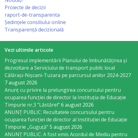
Noutăți
sportivă
Proiecte de decizii
raport-de-transparenta
„Mihai
Ședințele consiliului online
Viteazul”
Transparență decizională
Școala
Vezi ultimile articole
Sportivă
Progresul implementării Planului de îmbunătățirea și
Specializată
dezvoltare a Serviciului de transport public local
Călărași-Nișcani-Tuzara pe parcursul anilor 2024-2027
de
7 august 2026
Rezerve
Anunț cu privire la prelungirea concursului pentru
ocuparea funcţiei de director la Instituția de Educație
Olimpice
Timpurie nr.3 ”Lăstărel”
6 august 2026
Călărași
ANUNȚ PUBLIC: Rezultatele concursului pentru
ocuparea funcției de director al Instituției de Educație
Stadionul
Timpurie „Guguță”
5 august 2026
ANUNȚ PUBLIC: A fost emis Acordul de Mediu pentru