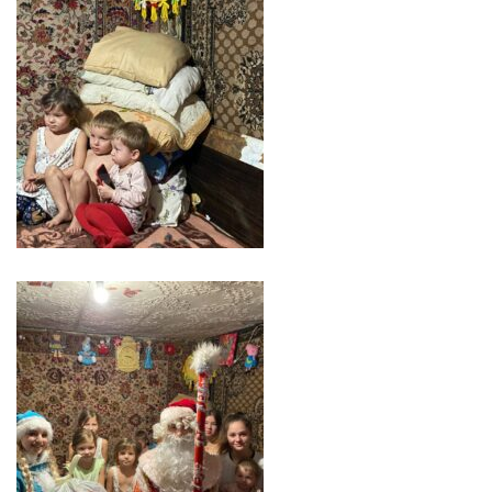
Regulament
Consiliul
local
Secretarul
Consiliului
Consilieri
Comisii
de
specialitate
Regulamentul