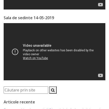
vacante
Licitatii
Sala de sedinte 14-05-2019
Invitații
de
participare
Rezultatele
de
participare
Achiziții
publice
Articole recente
Declarații