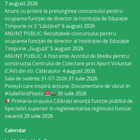
7 august 2026
anunțuri
Anunț cu privire la prelungirea concursului pentru
de
ocuparea funcţiei de director la Instituția de Educație
Timpurie nr.3 ”Lăstărel”
6 august 2026
presă
ANUNȚ PUBLIC: Rezultatele concursului pentru
ocuparea funcției de director al Instituției de Educație
Ședințele
Timpurie „Guguță”
5 august 2026
consiliului
ANUNȚ PUBLIC: A fost emis Acordul de Mediu pentru
construcția Centrului de Colectare prin Aport Voluntar
online
(CAV) din str. Călărașilor
4 august 2026
Sala de sedinte 31-07-2026
31 iulie 2026
Galerie
Povești care inspiră acțiune: Documentare de văzut în
Foto
#IulieFărăPlastic
30 iulie 2026
Primăria orașului Călărași anunță funcție publică de
Specialist superior în reglementarea regimului funciar
Galerie
vacantă
29 iulie 2026
Video
Calendar
Contacte