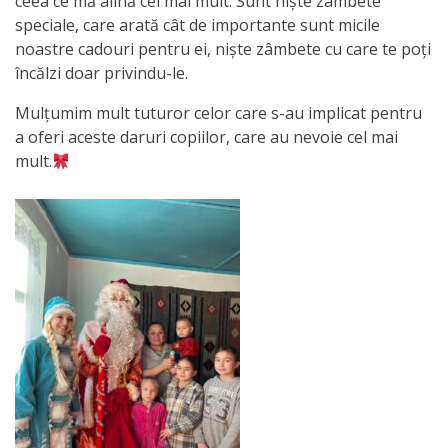
ceea ce mă alină cel mai mult. Sunt niște zâmbete
Primăriei
speciale, care arată cât de importante sunt micile
noastre cadouri pentru ei, niște zâmbete cu care te poți
Lista
încălzi doar privindu-le.
colaboratorilor
Mulțumim mult tuturor celor care s-au implicat pentru
Primăriei
a oferi aceste daruri copiilor, care au nevoie cel mai
mult.
Călăraşi
Contabilitate
Serviciul
Arhitectură
şi
Urbanism
Serviciul