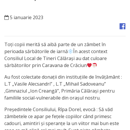
Orașe
înfrățite
5 ianuarie 2023
Strategii
Registrul
Toți copii merită să aibă parte de un zâmbet în
de
perioada sărbătorile de iarnă
În acest context
Consiliul Local de Tineri Călărași au dat culoare
Stat
sărbătorilor prin Caravana de Crăciun
al
Au fost colectate donații din instituțiile de învățământ :
Actelor
L.T „Vasile Alecsandri” , L.T „Mihail Sadoveanu”
,Gimnaziul „Ion Creangă”, Primăria Călărași pentru
Locale
familiile social-vulnerabile din orașul nostru.
Primăria
Președintele Consiliului, Rîpa Dorel, evocă : Să văd
zâmbetele ce apar pe fețele copiilor când primesc
Aparatul
cadouri, amintiri și speranțe la un viitor mai bun este