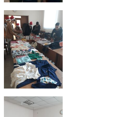
orășenesc
Muzeul
de
Istorie
şi
Etnografie
„Dumitru
Scvorțov-
Russu”
or.
Călăraşi
Î.M.