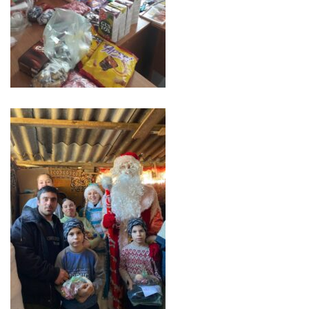
sportivă
„Mihai
Viteazul”
Școala
Sportivă
Specializată
de
Rezerve
Olimpice
Călărași
Stadionul