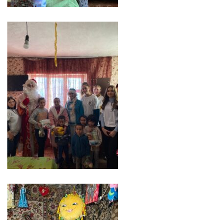
Economist
Primar
Viceprimarii
Specialist
Relații
cu
Publicul,
Operator
CISC
Organigrama