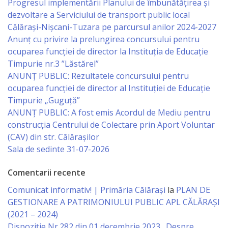
Progresul implementării Planului de îmbunătățirea și
dezvoltare a Serviciului de transport public local
Taxe
Călărași-Nișcani-Tuzara pe parcursul anilor 2024-2027
Anunț cu privire la prelungirea concursului pentru
și
ocuparea funcţiei de director la Instituția de Educație
impozite
Timpurie nr.3 ”Lăstărel”
ANUNȚ PUBLIC: Rezultatele concursului pentru
Raport
ocuparea funcției de director al Instituției de Educație
Timpurie „Guguță”
de
ANUNȚ PUBLIC: A fost emis Acordul de Mediu pentru
transparență
construcția Centrului de Colectare prin Aport Voluntar
(CAV) din str. Călărașilor
Servicii
Sala de sedinte 31-07-2026
Comentarii recente
Transport
Comunicat informativ! | Primăria Călărași
la
PLAN DE
public
GESTIONARE A PATRIMONIULUI PUBLIC APL CĂLĂRAȘI
(2021 – 2024)
Serviciu
Dispoziție Nr.282 din 01 decembrie 2023 „Despre