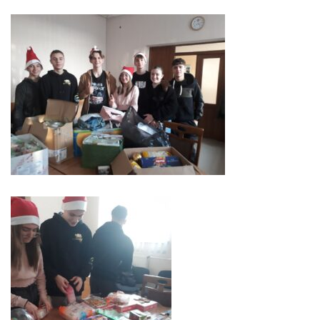
primăriei
Instituții
subordonate
IET
Lăstărel
IET
Guguță
IET
DoReMiCii
Școala