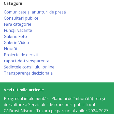
serviciul
Categorii
militar
Comunicate și anunțuri de presă
Consultări publice
Serviciul
Fără categorie
Funcții vacante
situații
Galerie Foto
excepționale
Galerie Video
Noutăți
Modele
Proiecte de decizii
raport-de-transparenta
de
Ședințele consiliului online
cereri
Transparență decizională
Media
Vezi ultimile articole
Progresul implementării Planului de îmbunătățirea și
Comunicate
dezvoltare a Serviciului de transport public local
și
Călărași-Nișcani-Tuzara pe parcursul anilor 2024-2027