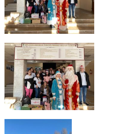
Serviciul
Juridic
Serviciul
în
Reglementarea
Regimului
Funciar
Serviciul
Relaţii
cu
Publicul