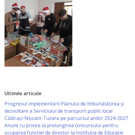
Gospodăria
Comunal
Locativă
Centrul
de
Tineret
Noutăți
Ultimile articole
Cultură/tineret/sport
Progresul implementării Planului de îmbunătățirea și
dezvoltare a Serviciului de transport public local
Programe
Călărași-Nișcani-Tuzara pe parcursul anilor 2024-2027
de
Anunț cu privire la prelungirea concursului pentru
ocuparea funcţiei de director la Instituția de Educație
activitate