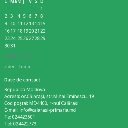
L
Ma
Mi
J
V
S
D
1
2
3
4
5
6
7
8
9
10
11
12
13
14
15
16
17
18
19
20
21
22
23
24
25
26
27
28
29
30
31
ianuarie 2023
« dec.
feb. »
Date de contact
Republica Moldova
Adresa: or.Călăraşi, str.Mihai Eminescu, 19
Cod poștal: MD4400, r-nul Călăraşi
E-mail: info@calarasi-primaria.md
Te: 024423601
Tel: 024422773