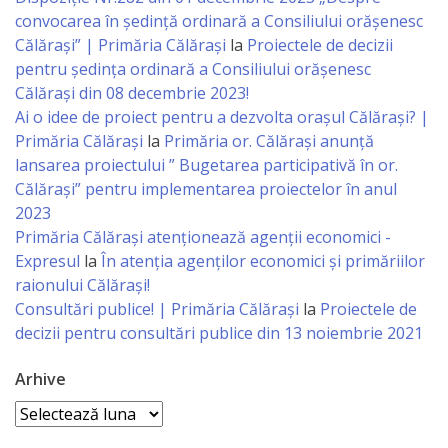
mediator
convocarea în ședință ordinară a Consiliului orășenesc
Călărași” | Primăria Călărași
la
Proiectele de decizii
comunitar
pentru ședința ordinară a Consiliului orășenesc
Călărași din 08 decembrie 2023!
Serviciu
Ai o idee de proiect pentru a dezvolta orașul Călărași? |
Primăria Călărași
la
Primăria or. Călărași anunță
de
lansarea proiectului ” Bugetarea participativă în or.
protecție
Călărași” pentru implementarea proiectelor în anul
2023
a
Primăria Călăraşi atenţionează agenţii economici -
drepturilor
Expresul
la
În atenția agenților economici și primăriilor
raionului Călărași!
copilului
Consultări publice! | Primăria Călărași
la
Proiectele de
decizii pentru consultări publice din 13 noiembrie 2021
Serviciu
încorporare
Arhive
în
Arhive