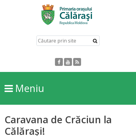
Acasă
Despre
orașul
Călărași
Istoria
Meniu
Orașului
Personalități
Caravana de Crăciun la
Regulamente
Călărași!