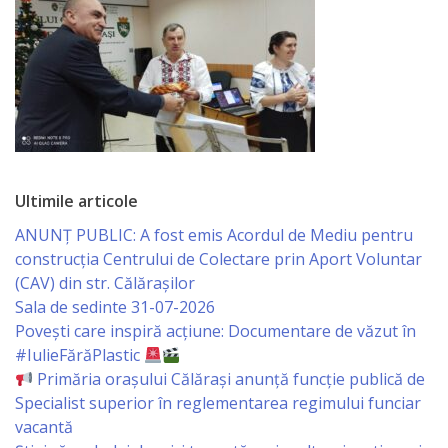
Business
şi
Comerţ
Specialist
în
Problemele
Ultimile articole
Tineretului
ANUNȚ PUBLIC: A fost emis Acordul de Mediu pentru
construcția Centrului de Colectare prin Aport Voluntar
şi
(CAV) din str. Călărașilor
Sportului
Sala de sedinte 31-07-2026
Povești care inspiră acțiune: Documentare de văzut în
#IulieFărăPlastic
Specialist
Primăria orașului Călărași anunță funcție publică de
pentru
Specialist superior în reglementarea regimului funciar
vacantă
Planificare,