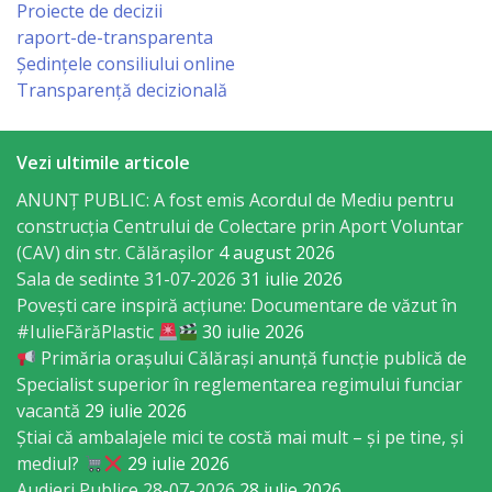
Proiecte de decizii
sportivă
raport-de-transparenta
„Mihai
Ședințele consiliului online
Transparență decizională
Viteazul”
Școala
Vezi ultimile articole
Sportivă
ANUNȚ PUBLIC: A fost emis Acordul de Mediu pentru
construcția Centrului de Colectare prin Aport Voluntar
Specializată
(CAV) din str. Călărașilor
4 august 2026
de
Sala de sedinte 31-07-2026
31 iulie 2026
Povești care inspiră acțiune: Documentare de văzut în
Rezerve
#IulieFărăPlastic
30 iulie 2026
Olimpice
Primăria orașului Călărași anunță funcție publică de
Specialist superior în reglementarea regimului funciar
Călărași
vacantă
29 iulie 2026
Știai că ambalajele mici te costă mai mult – și pe tine, și
Stadionul
mediul?
29 iulie 2026
Audieri Publice 28-07-2026
28 iulie 2026