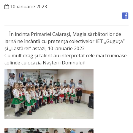
Orașe
10 ianuarie 2023
înfrățite
Strategii
În incinta Primăriei Călărași, Magia sărbătorilor de
iarnă ne încântă cu prezența colectivelor IET „Guguță”
Registrul
și „Lăstărel” astăzi, 10 ianuarie 2023.
de
Cu mult drag și talent au interpretat cele mai frumoase
colinde cu ocazia Nașterii Domnului!
Stat
al
Actelor
Locale
Primăria
Aparatul