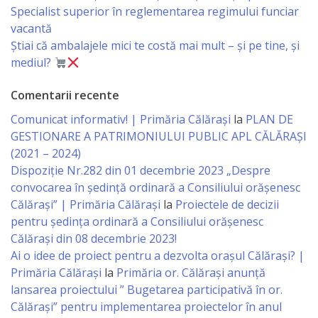
Consiliului
Specialist superior în reglementarea regimului funciar
vacantă
Dispoziții
Știai că ambalajele mici te costă mai mult – și pe tine, și
mediul?
Proiecte
Comentarii recente
de
Comunicat informativ! | Primăria Călărași
la
PLAN DE
decizii
GESTIONARE A PATRIMONIULUI PUBLIC APL CĂLĂRAȘI
(2021 – 2024)
Deciziile
Dispoziție Nr.282 din 01 decembrie 2023 „Despre
Consiliului
convocarea în ședință ordinară a Consiliului orășenesc
Călărași” | Primăria Călărași
la
Proiectele de decizii
pentru ședința ordinară a Consiliului orășenesc
Consiliul
Călărași din 08 decembrie 2023!
de
Ai o idee de proiect pentru a dezvolta orașul Călărași? |
Primăria Călărași
la
Primăria or. Călărași anunță
tineret
lansarea proiectului ” Bugetarea participativă în or.
Călărași” pentru implementarea proiectelor în anul
Activitatea