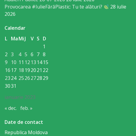
orășenesc
Provocarea #IulieFărăPlastic: Tu te alături?
28 iulie
2026
Muzeul
de
Calendar
Istorie
L
Ma
Mi
J
V
S
D
1
şi
2
3
4
5
6
7
8
Etnografie
9
10
11
12
13
14
15
16
17
18
19
20
21
22
„Dumitru
23
24
25
26
27
28
29
Scvorțov-
30
31
Russu”
ianuarie 2023
or.
« dec.
feb. »
Călăraşi
Date de contact
Î.M.
Republica Moldova