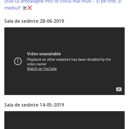
Știai că ambalajele mici te costă mai mult – și pe tine, și
Economist
mediul?
Primar
Sala de sedinte 28-06-2019
Viceprimarii
Specialist
Relații
cu
Publicul,
Operator
CISC
Sala de sedinte 14-05-2019
Organigrama