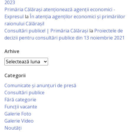
2023
primăriei
Primăria Călăraşi atenţionează agenţii economici -
Expresul
la
În atenția agenților economici și primăriilor
Instituții
raionului Călărași!
Consultări publice! | Primăria Călărași
la
Proiectele de
subordonate
decizii pentru consultări publice din 13 noiembrie 2021
IET
Arhive
Lăstărel
Arhive
IET
Categorii
Comunicate și anunțuri de presă
Guguță
Consultări publice
Fără categorie
IET
Funcții vacante
DoReMiCii
Galerie Foto
Galerie Video
Școala
Noutăți