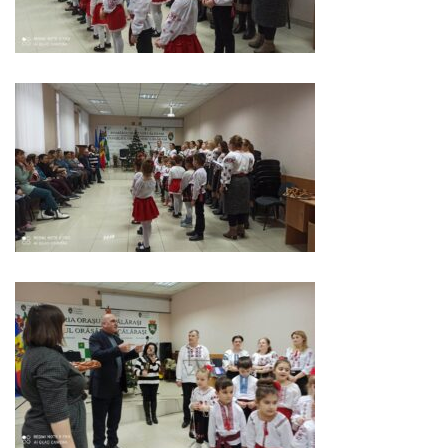
Serviciul
Juridic
Serviciul
în
Reglementarea
Regimului
Funciar
Serviciul
Relaţii
cu
Publicul