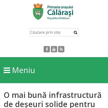
Acasă
Despre
orașul
Călărași
Istoria
Meniu
Orașului
Personalități
O mai bună infrastructură
Regulamente
de deșeuri solide pentru