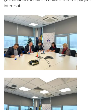
Economist
interesate.
Primar
Viceprimarii
Specialist
Relații
cu
Publicul,
Operator
CISC
Organigrama