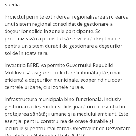
Suedia.
Serviciul
Proiectul permite extinderea, regionalizarea și crearea
Juridic
unui sistem regional consolidat de gestionare a
deșeurilor solide în zonele participante. Se
preconizează ca proiectul să servească drept model
Serviciul
pentru un sistem durabil de gestionare a deșeurilor
în
solide în toată țara.
Reglementarea
Investiția BERD va permite Guvernului Republicii
Regimului
Moldova să asigure o colectare îmbunătățită și mai
eficientă a deșeurilor municipale, acoperind nu doar
Funciar
centrele urbane, ci și zonele rurale.
Serviciul
Infrastructura municipală bine-funcțională, inclusiv
gestionarea deșeurilor solide, joacă un rol esențial în
Relaţii
protejarea sănătății umane și a mediului ambiant. Este
cu
esențial pentru construirea de orașe durabile și
locuibile și pentru realizarea Obiectivelor de Dezvoltare
Publicul
Durabilă ale Națiunilor Unite (ODD).