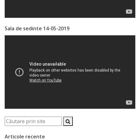
sportivă
„Mihai
Sala de sedinte 14-05-2019
Viteazul”
Școala
Sportivă
Specializată
de
Rezerve
Olimpice
Călărași
Stadionul
Articole recente