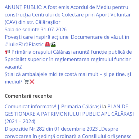
orășenesc
ANUNȚ PUBLIC: A fost emis Acordul de Mediu pentru
construcția Centrului de Colectare prin Aport Voluntar
Muzeul
(CAV) din str. Călărașilor
de
Sala de sedinte 31-07-2026
Povești care inspiră acțiune: Documentare de văzut în
Istorie
#IulieFărăPlastic
şi
Primăria orașului Călărași anunță funcție publică de
Specialist superior în reglementarea regimului funciar
Etnografie
vacantă
„Dumitru
Știai că ambalajele mici te costă mai mult – și pe tine, și
mediul?
Scvorțov-
Russu”
Comentarii recente
or.
Comunicat informativ! | Primăria Călărași
la
PLAN DE
GESTIONARE A PATRIMONIULUI PUBLIC APL CĂLĂRAȘI
Călăraşi
(2021 – 2024)
Dispoziție Nr.282 din 01 decembrie 2023 „Despre
Î.M.
convocarea în ședință ordinară a Consiliului orășenesc