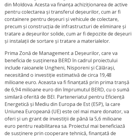
din Moldova. Acesta va finanța achiziționarea de active
de
pentru colectarea și transferul deșeurilor, cum ar fi
Atragere
containere pentru deșeuri și vehicule de colectare,
precum și construcția de infrastructuri de eliminare și
a
tratare a deșeurilor solide, cum ar fi depozite de deșeuri
Investiţiilor
și instalații de sortare și tratare a materialelor.
Prima Zonă de Management a Deșeurilor, care va
Serviciul
beneficia de susținerea BERD în cadrul proiectului
de
include raioanele Ungheni, Nisporeni și Călărași,
necesitând o investiție estimativă de circa 19,48
Colectare
milioane euro. Aceasta va fi finanțată prin prima tranșă
a
de 6,94 milioane euro din împrumutul BERD, cu o sumă
similară oferită de BEI. Parteneriatul pentru Eficiență
Impozitelor
Energetică și Mediu din Europa de Est (E5P), la care
şi
Uniunea Europeană (UE) este cel mai mare donator, va
oferi și un grant de investiții de până la 5,6 milioane
Taxelor
euro pentru reabilitarea sa. Proiectul mai beneficiază
Locale
de susținere prin cooperare tehnică, finanțată de