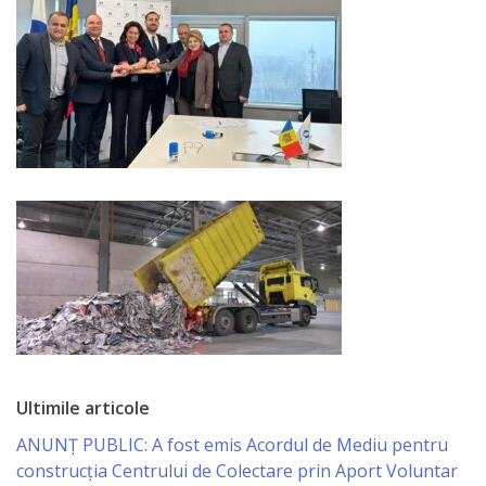
Consiliului
Dispoziții
Proiecte
de
decizii
Deciziile
Consiliului
Consiliul
de
Ultimile articole
tineret
ANUNȚ PUBLIC: A fost emis Acordul de Mediu pentru
construcția Centrului de Colectare prin Aport Voluntar
Activitatea