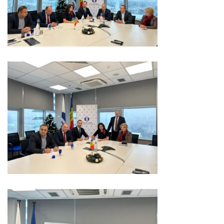
Regulament
Consiliul
local
Secretarul
Consiliului
Consilieri
Comisii
de
specialitate
Regulamentul