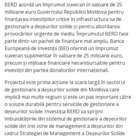
Primăriei
BERD acordă un împrumut suveran în valoare de 25
milioane euro Guvernului Republicii Moldova pentru
finanțarea investițiilor critice în infrastructura sa de
Lista
gestionare a deșeurilor solide și pentru abordarea
colaboratorilor
provocărilor urgente de mediu. Împrumutul BERD face
parte dintr-un pachet de finanțare mai amplu, Banca
Primăriei
Europeană de Investiții (BEI) oferind un împrumut
Călăraşi
suveran suplimentar în valoare de 25 milioane euro,
precum și mijloace financiare nerambursabile pentru
Contabilitate
investiții din partea donatorilor internaționali.
Proiectul este prima acțiune la scară largă în sectorul
Serviciul
de gestionare a deșeurilor solide din Moldova care
Arhitectură
implică mai multe regiuni și este un pas important către
o soluție durabilă pentru serviciile de gestionare a
şi
deșeurilor solide. Investiția BERD va sprijini
Urbanism
îmbunătățirile din sistemul de gestionare a deșeurilor
solide din trei zone de management a deșeurilor din
Serviciul
cadrul Strategiei de Management a Deșeurilor Solide