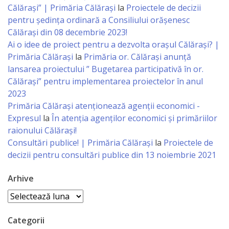
Călărași” | Primăria Călărași
la
Proiectele de decizii
Gospodăria
pentru ședința ordinară a Consiliului orășenesc
Comunal
Călărași din 08 decembrie 2023!
Ai o idee de proiect pentru a dezvolta orașul Călărași? |
Locativă
Primăria Călărași
la
Primăria or. Călărași anunță
lansarea proiectului ” Bugetarea participativă în or.
Centrul
Călărași” pentru implementarea proiectelor în anul
de
2023
Primăria Călăraşi atenţionează agenţii economici -
Tineret
Expresul
la
În atenția agenților economici și primăriilor
raionului Călărași!
Noutăți
Consultări publice! | Primăria Călărași
la
Proiectele de
decizii pentru consultări publice din 13 noiembrie 2021
Cultură/tineret/sport
Arhive
Programe
Arhive
de
Categorii
activitate