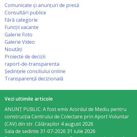
Comunicate și anunțuri de presă
Consultări publice
Rapoarte
Fără categorie
de
Funcții vacante
Galerie Foto
activitate
Galerie Video
Noutăți
Planuri
Proiecte de decizii
raport-de-transparenta
Proiecte
Ședințele consiliului online
investiționale
Transparență decizională
Transparență
Vezi ultimile articole
ANUNȚ PUBLIC: A fost emis Acordul de Mediu pentru
Buget
construcția Centrului de Colectare prin Aport Voluntar
(CAV) din str. Călărașilor
4 august 2026
Funcții
Sala de sedinte 31-07-2026
31 iulie 2026