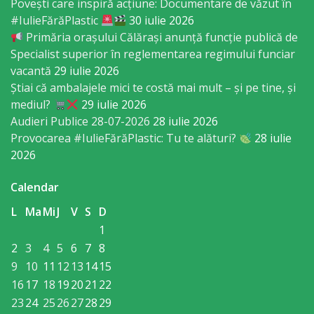
vacante
Povești care inspiră acțiune: Documentare de văzut în
#IulieFărăPlastic
30 iulie 2026
Licitatii
Primăria orașului Călărași anunță funcție publică de
Specialist superior în reglementarea regimului funciar
vacantă
29 iulie 2026
Invitații
Știai că ambalajele mici te costă mai mult – și pe tine, și
de
mediul?
29 iulie 2026
Audieri Publice 28-07-2026
28 iulie 2026
participare
Provocarea #IulieFărăPlastic: Tu te alături?
28 iulie
2026
Rezultatele
de
Calendar
participare
L
Ma
Mi
J
V
S
D
1
Achiziții
2
3
4
5
6
7
8
9
10
11
12
13
14
15
publice
16
17
18
19
20
21
22
23
24
25
26
27
28
29
Declarații