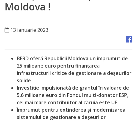
Orașe
Moldova !
înfrățite
Strategii
13 ianuarie 2023
Registrul
de
BERD oferă Republicii Moldova un împrumut de
Stat
25 milioane euro pentru finanțarea
infrastructurii critice de gestionare a deșeurilor
al
solide
Actelor
Investiție impulsionată de grantul în valoare de
5,6 milioane euro din Fondul multi-donator E5P,
Locale
cel mai mare contribuitor al căruia este UE
Împrumut pentru extinderea și modernizarea
Primăria
sistemului de gestionare a deșeurilor
Aparatul