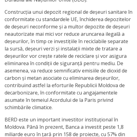
Specialist
Construcția unui depozit regional de deșeuri sanitare în
conformitate cu standardele UE, închiderea depozitelor
în
de deșeuri neconforme și a multor depozite de deșeuri
Construcţii,
neautorizate mai mici vor reduce aruncarea ilegală a
deșeurilor, în timp ce investițiile în reciclabile separate
Gospodărie
la sursă, deșeuri verzi și instalații mixte de tratare a
Comunală
deșeurilor vor crește ratele de reciclare și vor asigura
eliminarea în condiții de siguranță pentru mediu. De
şi
asemenea, va reduce semnificativ emisiile de dioxid de
Drumuri
carbon și metan asociate cu eliminarea deșeurilor,
contribuind astfel la eforturile Republicii Moldova de
decarbonizare, în conformitate cu angajamentele
Specialist
asumate în temeiul Acordului de la Paris privind
în
schimbările climatice.
Problemele
BERD este un important investitor instituțional în
Antreprenoriat,
Moldova. Până în prezent, Banca a investit peste 1,8
miliarde euro în țară prin 158 de proiecte, cu 57% din