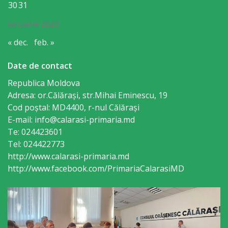
30
31
Taxe
ianuarie 2023
și
« dec.
feb. »
impozite
Date de contact
Republica Moldova
Raport
Adresa: or.Călăraşi, str.Mihai Eminescu, 19
de
Cod poștal: MD4400, r-nul Călăraşi
E-mail: info@calarasi-primaria.md
transparență
Te: 024423601
Tel: 024422773
Servicii
http://www.calarasi-primaria.md
http://www.facebook.com/PrimariaCalarasiMD
Transport
public
Serviciu