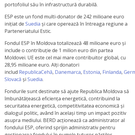
Business
portofoliul său în infrastructură durabilă.
şi
E5P este un fond multi-donator de 242 milioane euro
Comerţ
inițiat de
Suedia
și care operează în întreaga regiune a
Parteneriatului Estic.
Specialist
Fondul E5P în Moldova totalizează 48 milioane euro și
în
include o contribuție de 1 milion euro din partea
Moldovei. UE este cel mai mare contribuitor global, cu
Problemele
28,95 milioane euro. Alți donatori
Tineretului
includ
RepublicaCehă
,
Danemarca
,
Estonia
,
Finlanda
,
Germ
Slovacă
și
Suedia
.
şi
Fondurile sunt destinate să ajute Republica Moldova să
Sportului
îmbunătățească eficiența energetică, contribuind la
securitatea energetică, competitivitatea economică și
Specialist
dialogul politic, având în același timp un impact pozitiv
pentru
asupra mediului. BERD acționează ca administrator al
fondului E5P, oferind sprijin administrativ pentru
Planificare,
gestionarea fondului în numele tuturor părților