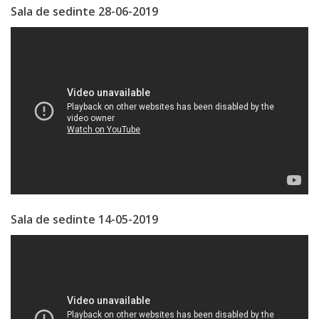
Sala de sedinte 28-06-2019
Specialist
în
Construcţii,
Gospodărie
Comunală
şi
Drumuri
Specialist
Sala de sedinte 14-05-2019
în
Problemele
Antreprenoriat,