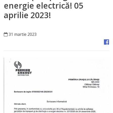
Orașe
energie electrică! 05
înfrățite
aprilie 2023!
Strategii
31 martie 2023
Registrul
de
Stat
al
Actelor
Locale
Primăria
Aparatul