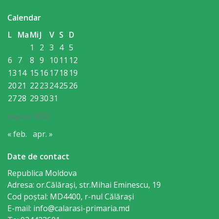
primăriei
Calendar
L
Ma
Mi
J
V
S
D
Instituții
1
2
3
4
5
subordonate
6
7
8
9
10
11
12
13
14
15
16
17
18
19
IET
20
21
22
23
24
25
26
27
28
29
30
31
Lăstărel
martie 2023
IET
« feb.
apr. »
Guguță
Date de contact
IET
Republica Moldova
Adresa: or.Călăraşi, str.Mihai Eminescu, 19
DoReMiCii
Cod poștal: MD4400, r-nul Călăraşi
E-mail: info@calarasi-primaria.md
Școala