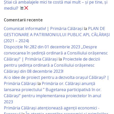
Știai că ambalajele mici te costă mai mult – și pe tine, și
Economist
mediul?
Primar
Comentarii recente
Comunicat informativ! | Primăria Călărași
la
PLAN DE
Viceprimarii
GESTIONARE A PATRIMONIULUI PUBLIC APL CĂLĂRAȘI
(2021 – 2024)
Specialist
Dispoziție Nr.282 din 01 decembrie 2023 „Despre
convocarea în ședință ordinară a Consiliului orășenesc
Relații
Călărași” | Primăria Călărași
la
Proiectele de decizii
cu
pentru ședința ordinară a Consiliului orășenesc
Călărași din 08 decembrie 2023!
Publicul,
Ai o idee de proiect pentru a dezvolta orașul Călărași? |
Operator
Primăria Călărași
la
Primăria or. Călărași anunță
lansarea proiectului ” Bugetarea participativă în or.
CISC
Călărași” pentru implementarea proiectelor în anul
2023
Organigrama
Primăria Călăraşi atenţionează agenţii economici -
Expresul
la
În atenția agenților economici și primăriilor