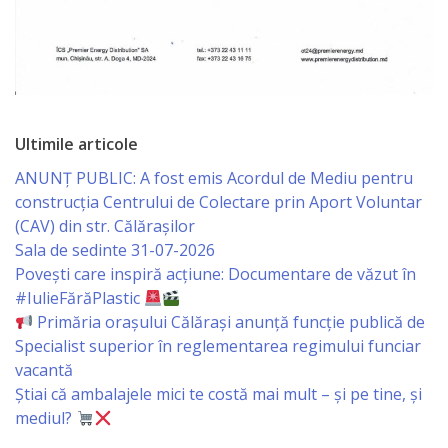
Serviciul
Juridic
Serviciul
Ultimile articole
în
ANUNȚ PUBLIC: A fost emis Acordul de Mediu pentru
Reglementarea
construcția Centrului de Colectare prin Aport Voluntar
(CAV) din str. Călărașilor
Regimului
Sala de sedinte 31-07-2026
Funciar
Povești care inspiră acțiune: Documentare de văzut în
#IulieFărăPlastic
Primăria orașului Călărași anunță funcție publică de
Serviciul
Specialist superior în reglementarea regimului funciar
Relaţii
vacantă
Știai că ambalajele mici te costă mai mult – și pe tine, și
cu
mediul?
Publicul