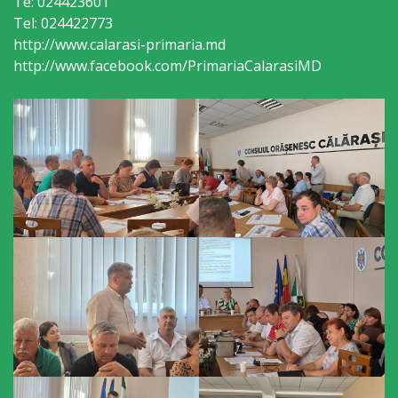
Te: 024423601
sportivă
Tel: 024422773
http://www.calarasi-primaria.md
„Mihai
http://www.facebook.com/PrimariaCalarasiMD
Viteazul”
Școala
Sportivă
Specializată
de
Rezerve
Olimpice
Călărași
Stadionul