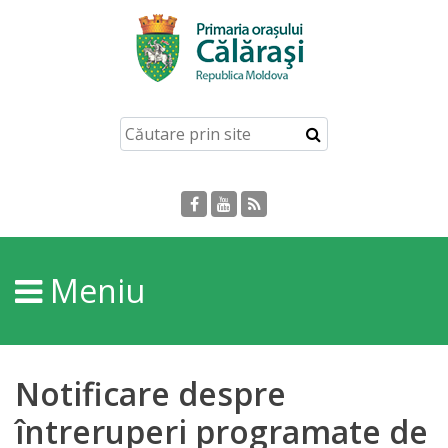
Acasă
Despre
orașul
Călărași
Istoria
Meniu
Orașului
Personalități
Notificare despre
Regulamente
întreruperi programate de