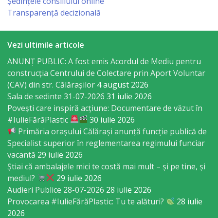
Consiliului
Ședințele consiliului online
Transparență decizională
Dispoziții
Vezi ultimile articole
Proiecte
ANUNȚ PUBLIC: A fost emis Acordul de Mediu pentru
de
construcția Centrului de Colectare prin Aport Voluntar
(CAV) din str. Călărașilor
4 august 2026
decizii
Sala de sedinte 31-07-2026
31 iulie 2026
Povești care inspiră acțiune: Documentare de văzut în
Deciziile
#IulieFărăPlastic
30 iulie 2026
Consiliului
Primăria orașului Călărași anunță funcție publică de
Specialist superior în reglementarea regimului funciar
Consiliul
vacantă
29 iulie 2026
Știai că ambalajele mici te costă mai mult – și pe tine, și
de
mediul?
29 iulie 2026
tineret
Audieri Publice 28-07-2026
28 iulie 2026
Provocarea #IulieFărăPlastic: Tu te alături?
28 iulie
2026
Activitatea