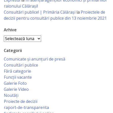
Regulament
raionului Călărași!
Consultări publice! | Primăria Călărași
la
Proiectele de
Consiliul
decizii pentru consultări publice din 13 noiembrie 2021
local
Arhive
Secretarul
Arhive
Consiliului
Categorii
Comunicate și anunțuri de presă
Consilieri
Consultări publice
Fără categorie
Comisii
Funcții vacante
de
Galerie Foto
Galerie Video
specialitate
Noutăți
Proiecte de decizii
Regulamentul
raport-de-transparenta