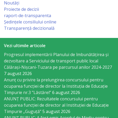
Noutăți
Economist
Proiecte de decizii
raport-de-transparenta
Primar
Ședințele consiliului online
Transparență decizională
Viceprimarii
Specialist
Vezi ultimile articole
Progresul implementării Planului de îmbunătățirea și
Relații
dezvoltare a Serviciului de transport public local
cu
Călărași-Nișcani-Tuzara pe parcursul anilor 2024-2027
7 august 2026
Publicul,
Anunț cu privire la prelungirea concursului pentru
Operator
ocuparea funcţiei de director la Instituția de Educație
Timpurie nr.3 ”Lăstărel”
6 august 2026
CISC
ANUNȚ PUBLIC: Rezultatele concursului pentru
ocuparea funcției de director al Instituției de Educație
Organigrama
Timpurie „Guguță”
5 august 2026
ANUNȚ PUBLIC: A fost emis Acordul de Mediu pentru