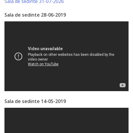
Sala de sedinte 31-07-2026
de
Sala de sedinte 28-06-2019
Atragere
a
Investiţiilor
Serviciul
de
Colectare
a
Impozitelor
Sala de sedinte 14-05-2019
şi
Taxelor
Locale