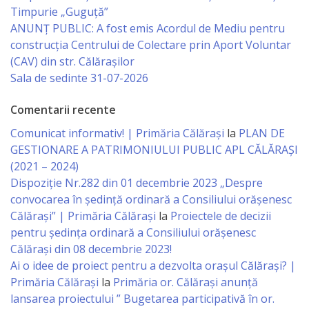
Timpurie „Guguță”
Specialist
ANUNȚ PUBLIC: A fost emis Acordul de Mediu pentru
construcția Centrului de Colectare prin Aport Voluntar
în
(CAV) din str. Călărașilor
Construcţii,
Sala de sedinte 31-07-2026
Gospodărie
Comentarii recente
Comunală
Comunicat informativ! | Primăria Călărași
la
PLAN DE
şi
GESTIONARE A PATRIMONIULUI PUBLIC APL CĂLĂRAȘI
(2021 – 2024)
Drumuri
Dispoziție Nr.282 din 01 decembrie 2023 „Despre
convocarea în ședință ordinară a Consiliului orășenesc
Specialist
Călărași” | Primăria Călărași
la
Proiectele de decizii
pentru ședința ordinară a Consiliului orășenesc
în
Călărași din 08 decembrie 2023!
Problemele
Ai o idee de proiect pentru a dezvolta orașul Călărași? |
Primăria Călărași
la
Primăria or. Călărași anunță
Antreprenoriat,
lansarea proiectului ” Bugetarea participativă în or.