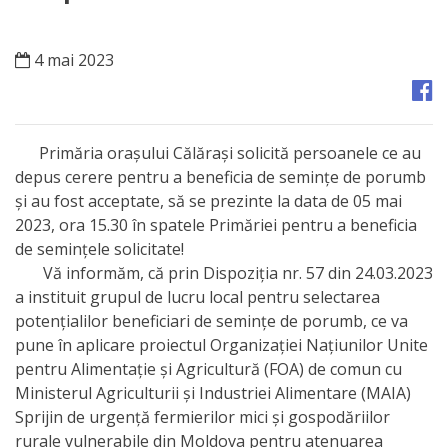
Orașe
înfrățite
4 mai 2023
Strategii
Registrul
Primăria orașului Călărași solicită persoanele ce au
de
depus cerere pentru a beneficia de semințe de porumb
și au fost acceptate, să se prezinte la data de 05 mai
Stat
2023, ora 15.30 în spatele Primăriei pentru a beneficia
al
de semințele solicitate!
Vă informăm, că prin Dispoziția nr. 57 din 24.03.2023
Actelor
a instituit grupul de lucru local pentru selectarea
Locale
potențialilor beneficiari de semințe de porumb, ce va
pune în aplicare proiectul Organizației Națiunilor Unite
pentru Alimentație și Agricultură (FOA) de comun cu
Primăria
Ministerul Agriculturii și Industriei Alimentare (MAIA)
Sprijin de urgență fermierilor mici și gospodăriilor
Aparatul
rurale vulnerabile din Moldova pentru atenuarea