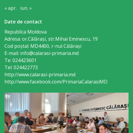
Consiliului
« apr.
iun. »
Dispoziții
Date de contact
Proiecte
Republica Moldova
Adresa: or.Călăraşi, str.Mihai Eminescu, 19
de
Cod poștal: MD4400, r-nul Călăraşi
decizii
E-mail: info@calarasi-primaria.md
Te: 024423601
Tel: 024422773
Deciziile
http://www.calarasi-primaria.md
Consiliului
http://www.facebook.com/PrimariaCalarasiMD
Consiliul
de
tineret
Activitatea