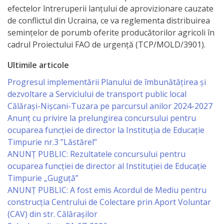
Primăriei
efectelor întreruperii lanțului de aprovizionare cauzate
de conflictul din Ucraina, ce va reglementa distribuirea
Lista
semințelor de porumb oferite producătorilor agricoli în
cadrul Proiectului FAO de urgență (TCP/MOLD/3901).
colaboratorilor
Ultimile articole
Primăriei
Progresul implementării Planului de îmbunătățirea și
Călăraşi
dezvoltare a Serviciului de transport public local
Călărași-Nișcani-Tuzara pe parcursul anilor 2024-2027
Contabilitate
Anunț cu privire la prelungirea concursului pentru
ocuparea funcţiei de director la Instituția de Educație
Serviciul
Timpurie nr.3 ”Lăstărel”
ANUNȚ PUBLIC: Rezultatele concursului pentru
Arhitectură
ocuparea funcției de director al Instituției de Educație
şi
Timpurie „Guguță”
ANUNȚ PUBLIC: A fost emis Acordul de Mediu pentru
Urbanism
construcția Centrului de Colectare prin Aport Voluntar
(CAV) din str. Călărașilor
Serviciul