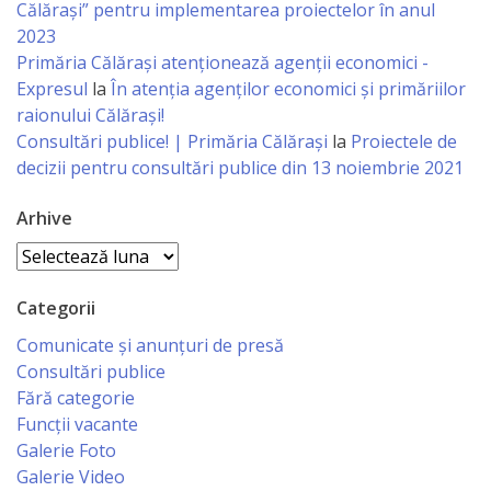
Business
Călărași” pentru implementarea proiectelor în anul
2023
şi
Primăria Călăraşi atenţionează agenţii economici -
Comerţ
Expresul
la
În atenția agenților economici și primăriilor
raionului Călărași!
Specialist
Consultări publice! | Primăria Călărași
la
Proiectele de
decizii pentru consultări publice din 13 noiembrie 2021
în
Problemele
Arhive
Tineretului
Arhive
şi
Categorii
Sportului
Comunicate și anunțuri de presă
Consultări publice
Specialist
Fără categorie
Funcții vacante
pentru
Galerie Foto
Planificare,
Galerie Video