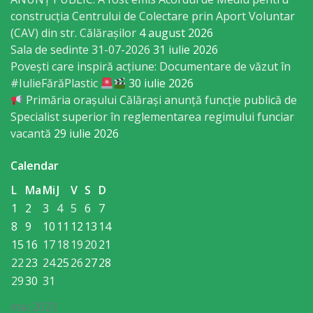
Regulament
construcția Centrului de Colectare prin Aport Voluntar
(CAV) din str. Călărașilor
4 august 2026
Consiliul
Sala de sedinte 31-07-2026
31 iulie 2026
Povești care inspiră acțiune: Documentare de văzut în
local
#IulieFărăPlastic
30 iulie 2026
Primăria orașului Călărași anunță funcție publică de
Secretarul
Specialist superior în reglementarea regimului funciar
Consiliului
vacantă
29 iulie 2026
Consilieri
Calendar
L
Ma
Mi
J
V
S
D
Comisii
1
2
3
4
5
6
7
de
8
9
10
11
12
13
14
15
16
17
18
19
20
21
specialitate
22
23
24
25
26
27
28
29
30
31
Regulamentul
mai 2023