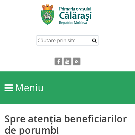
Acasă
Despre
orașul
Călărași
Istoria
Meniu
Orașului
Personalități
Spre atenția beneficiarilor
Regulamente
de porumb!