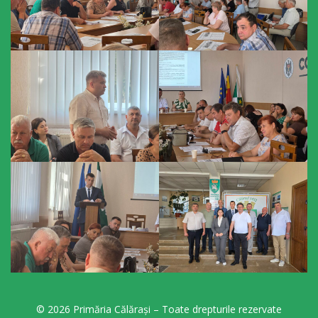
Consiliului
Dispoziții
Proiecte
de
decizii
Deciziile
Consiliului
Consiliul
de
tineret
© 2026 Primăria Călărași – Toate drepturile rezervate
Activitatea