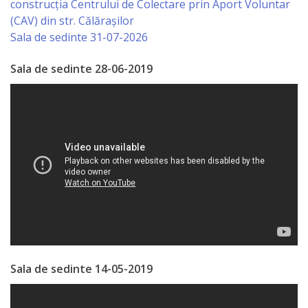
construcția Centrului de Colectare prin Aport Voluntar
Primăriei
(CAV) din str. Călărașilor
Sala de sedinte 31-07-2026
Lista
Sala de sedinte 28-06-2019
colaboratorilor
Primăriei
Călăraşi
Contabilitate
Serviciul
Arhitectură
şi
Urbanism
Sala de sedinte 14-05-2019
Serviciul