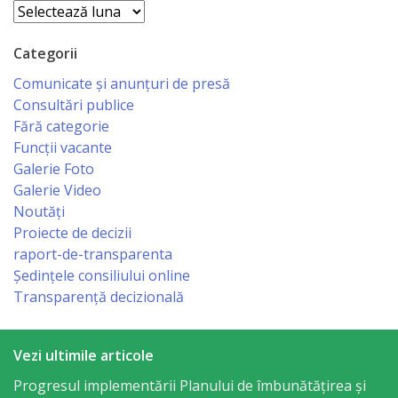
orășenesc
Arhive
Muzeul
Categorii
de
Comunicate și anunțuri de presă
Consultări publice
Istorie
Fără categorie
şi
Funcții vacante
Galerie Foto
Etnografie
Galerie Video
„Dumitru
Noutăți
Proiecte de decizii
Scvorțov-
raport-de-transparenta
Russu”
Ședințele consiliului online
Transparență decizională
or.
Călăraşi
Vezi ultimile articole
Î.M.
Progresul implementării Planului de îmbunătățirea și