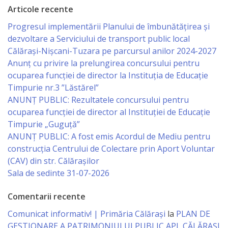
Articole recente
primăriei
Progresul implementării Planului de îmbunătățirea și
dezvoltare a Serviciului de transport public local
Instituții
Călărași-Nișcani-Tuzara pe parcursul anilor 2024-2027
subordonate
Anunț cu privire la prelungirea concursului pentru
ocuparea funcţiei de director la Instituția de Educație
IET
Timpurie nr.3 ”Lăstărel”
ANUNȚ PUBLIC: Rezultatele concursului pentru
Lăstărel
ocuparea funcției de director al Instituției de Educație
Timpurie „Guguță”
IET
ANUNȚ PUBLIC: A fost emis Acordul de Mediu pentru
Guguță
construcția Centrului de Colectare prin Aport Voluntar
(CAV) din str. Călărașilor
Sala de sedinte 31-07-2026
IET
DoReMiCii
Comentarii recente
Comunicat informativ! | Primăria Călărași
la
PLAN DE
Școala
GESTIONARE A PATRIMONIULUI PUBLIC APL CĂLĂRAȘI