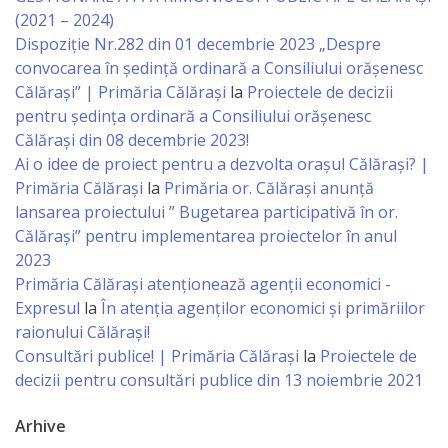
sportivă
(2021 – 2024)
Dispoziție Nr.282 din 01 decembrie 2023 „Despre
„Mihai
convocarea în ședință ordinară a Consiliului orășenesc
Viteazul”
Călărași” | Primăria Călărași
la
Proiectele de decizii
pentru ședința ordinară a Consiliului orășenesc
Călărași din 08 decembrie 2023!
Școala
Ai o idee de proiect pentru a dezvolta orașul Călărași? |
Sportivă
Primăria Călărași
la
Primăria or. Călărași anunță
lansarea proiectului ” Bugetarea participativă în or.
Specializată
Călărași” pentru implementarea proiectelor în anul
de
2023
Primăria Călăraşi atenţionează agenţii economici -
Rezerve
Expresul
la
În atenția agenților economici și primăriilor
Olimpice
raionului Călărași!
Consultări publice! | Primăria Călărași
la
Proiectele de
Călărași
decizii pentru consultări publice din 13 noiembrie 2021
Stadionul
Arhive