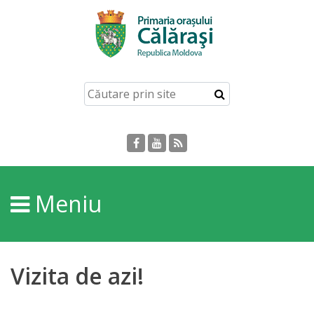
Acasă
Despre
orașul
Călărași
Istoria
Meniu
Orașului
Personalități
Vizita de azi!
Regulamente