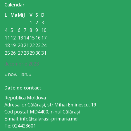
Calendar
Rapoarte
L
Ma
Mi
J
V
S
D
1
2
3
de
4
5
6
7
8
9
10
activitate
11
12
13
14
15
16
17
18
19
20
21
22
23
24
Planuri
25
26
27
28
29
30
31
decembrie 2023
Proiecte
« nov.
ian. »
investiționale
Date de contact
Transparență
Republica Moldova
Adresa: or.Călăraşi, str.Mihai Eminescu, 19
Buget
Cod poștal: MD4400, r-nul Călăraşi
E-mail: info@calarasi-primaria.md
Funcții
Te: 024423601