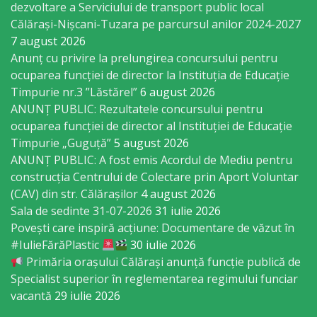
dezvoltare a Serviciului de transport public local
Gospodăria
Călărași-Nișcani-Tuzara pe parcursul anilor 2024-2027
Comunal
7 august 2026
Anunț cu privire la prelungirea concursului pentru
Locativă
ocuparea funcţiei de director la Instituția de Educație
Timpurie nr.3 ”Lăstărel”
6 august 2026
Centrul
ANUNȚ PUBLIC: Rezultatele concursului pentru
de
ocuparea funcției de director al Instituției de Educație
Timpurie „Guguță”
5 august 2026
Tineret
ANUNȚ PUBLIC: A fost emis Acordul de Mediu pentru
construcția Centrului de Colectare prin Aport Voluntar
Noutăți
(CAV) din str. Călărașilor
4 august 2026
Sala de sedinte 31-07-2026
31 iulie 2026
Cultură/tineret/sport
Povești care inspiră acțiune: Documentare de văzut în
#IulieFărăPlastic
30 iulie 2026
Programe
Primăria orașului Călărași anunță funcție publică de
Specialist superior în reglementarea regimului funciar
de
vacantă
29 iulie 2026
activitate