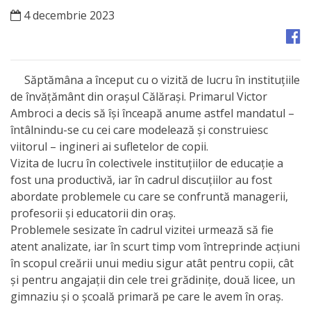
Orașe
4 decembrie 2023
înfrățite
Strategii
Săptămâna a început cu o vizită de lucru în instituțiile
de învățământ din orașul Călărași. Primarul Victor
Registrul
Ambroci a decis să își înceapă anume astfel mandatul –
de
întâlnindu-se cu cei care modelează și construiesc
viitorul – ingineri ai sufletelor de copii.
Stat
Vizita de lucru în colectivele instituțiilor de educație a
al
fost una productivă, iar în cadrul discuțiilor au fost
abordate problemele cu care se confruntă managerii,
Actelor
profesorii și educatorii din oraș.
Locale
Problemele sesizate în cadrul vizitei urmează să fie
atent analizate, iar în scurt timp vom întreprinde acțiuni
Primăria
în scopul creării unui mediu sigur atât pentru copii, cât
și pentru angajații din cele trei grădinițe, două licee, un
Aparatul
gimnaziu și o școală primară pe care le avem în oraș.