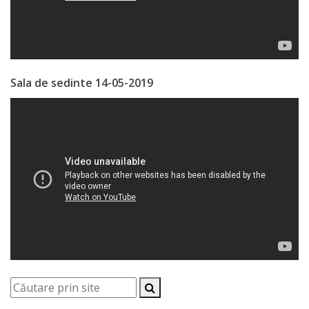
Consiliului
Dispoziții
Proiecte
Sala de sedinte 14-05-2019
de
decizii
Deciziile
Consiliului
Consiliul
de
tineret
Activitatea