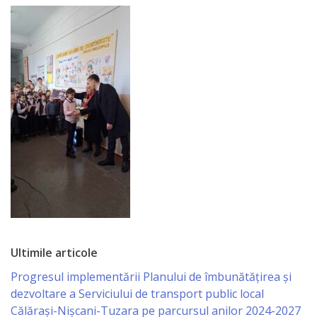
Economist
Primar
Viceprimarii
Specialist
Relații
cu
Publicul,
Operator
CISC
Ultimile articole
Progresul implementării Planului de îmbunătățirea și
Organigrama
dezvoltare a Serviciului de transport public local
Călărași-Nișcani-Tuzara pe parcursul anilor 2024-2027