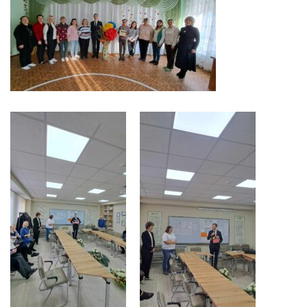
Serviciul
Juridic
Serviciul
în
Reglementarea
Regimului
Funciar
Serviciul
Relaţii
cu
Publicul