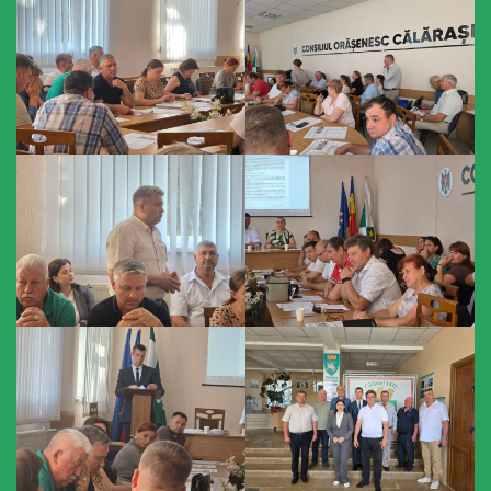
primăriei
Instituții
subordonate
IET
Lăstărel
IET
Guguță
IET
DoReMiCii
Școala