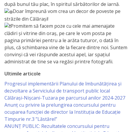
Primăriei
după bunul tău plac, în spiritul sărbătorilor de iarnă.
Doar împreună vom crea un decor de poveste pe
străzile din Călărași!
Lista
Promitem să facem poze cu cele mai amenajate
colaboratorilor
clădiri și vitrine din oraș, pe care le vom posta pe
Primăriei
pagina primăriei pentru a le arăta tuturor, o dată în
plus, că schimbarea vine de la fiecare dintre noi. Suntem
Călăraşi
convinși că vei răspunde acestui apel, iar spațiul
administrat de tine se va regăsi printre fotografii.
Contabilitate
Ultimile articole
Serviciul
Progresul implementării Planului de îmbunătățirea și
dezvoltare a Serviciului de transport public local
Arhitectură
Călărași-Nișcani-Tuzara pe parcursul anilor 2024-2027
şi
Anunț cu privire la prelungirea concursului pentru
ocuparea funcţiei de director la Instituția de Educație
Urbanism
Timpurie nr.3 ”Lăstărel”
ANUNȚ PUBLIC: Rezultatele concursului pentru
Serviciul