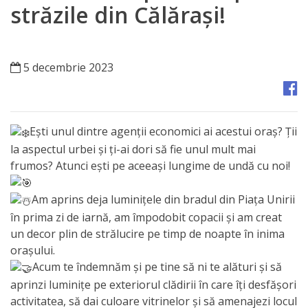
Orașe
străzile din Călărași!
înfrățite
Strategii
5 decembrie 2023
Registrul
de
Ești unul dintre agenții economici ai acestui oraș? Ții
Stat
la aspectul urbei și ți-ai dori să fie unul mult mai
frumos? Atunci ești pe aceeași lungime de undă cu noi!
al
Actelor
Am aprins deja luminițele din bradul din Piața Unirii
în prima zi de iarnă, am împodobit copacii și am creat
Locale
un decor plin de strălucire pe timp de noapte în inima
orașului.
Primăria
Acum te îndemnăm și pe tine să ni te alături și să
aprinzi luminițe pe exteriorul clădirii în care îți desfășori
Aparatul
activitatea, să dai culoare vitrinelor și să amenajezi locul