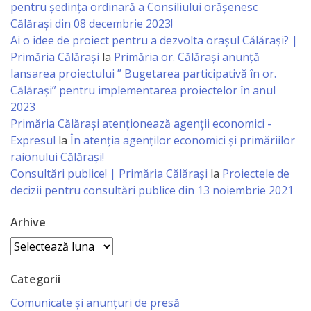
Business
pentru ședința ordinară a Consiliului orășenesc
Călărași din 08 decembrie 2023!
şi
Ai o idee de proiect pentru a dezvolta orașul Călărași? |
Comerţ
Primăria Călărași
la
Primăria or. Călărași anunță
lansarea proiectului ” Bugetarea participativă în or.
Specialist
Călărași” pentru implementarea proiectelor în anul
2023
în
Primăria Călăraşi atenţionează agenţii economici -
Problemele
Expresul
la
În atenția agenților economici și primăriilor
raionului Călărași!
Tineretului
Consultări publice! | Primăria Călărași
la
Proiectele de
şi
decizii pentru consultări publice din 13 noiembrie 2021
Sportului
Arhive
Arhive
Specialist
pentru
Categorii
Planificare,
Comunicate și anunțuri de presă