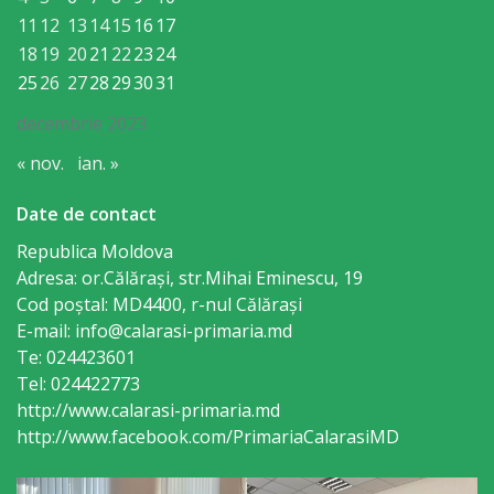
Consiliului
11
12
13
14
15
16
17
18
19
20
21
22
23
24
Dispoziții
25
26
27
28
29
30
31
Proiecte
decembrie 2023
de
« nov.
ian. »
decizii
Date de contact
Republica Moldova
Deciziile
Adresa: or.Călăraşi, str.Mihai Eminescu, 19
Consiliului
Cod poștal: MD4400, r-nul Călăraşi
E-mail: info@calarasi-primaria.md
Consiliul
Te: 024423601
Tel: 024422773
de
http://www.calarasi-primaria.md
tineret
http://www.facebook.com/PrimariaCalarasiMD
Activitatea