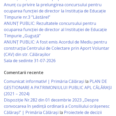
Anunț cu privire la prelungirea concursului pentru
Specialist
ocuparea funcţiei de director la Instituția de Educație
Timpurie nr.3 ”Lăstărel”
în
ANUNȚ PUBLIC: Rezultatele concursului pentru
Construcţii,
ocuparea funcției de director al Instituției de Educație
Timpurie „Guguță”
Gospodărie
ANUNȚ PUBLIC: A fost emis Acordul de Mediu pentru
Comunală
construcția Centrului de Colectare prin Aport Voluntar
(CAV) din str. Călărașilor
şi
Sala de sedinte 31-07-2026
Drumuri
Comentarii recente
Specialist
Comunicat informativ! | Primăria Călărași
la
PLAN DE
GESTIONARE A PATRIMONIULUI PUBLIC APL CĂLĂRAȘI
în
(2021 – 2024)
Problemele
Dispoziție Nr.282 din 01 decembrie 2023 „Despre
convocarea în ședință ordinară a Consiliului orășenesc
Antreprenoriat,
Călărași” | Primăria Călărași
la
Proiectele de decizii