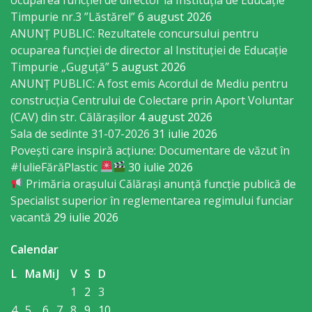
Regulament
Timpurie nr.3 ”Lăstărel”
6 august 2026
ANUNȚ PUBLIC: Rezultatele concursului pentru
Consiliul
ocuparea funcției de director al Instituției de Educație
Timpurie „Guguță”
5 august 2026
local
ANUNȚ PUBLIC: A fost emis Acordul de Mediu pentru
construcția Centrului de Colectare prin Aport Voluntar
Secretarul
(CAV) din str. Călărașilor
4 august 2026
Consiliului
Sala de sedinte 31-07-2026
31 iulie 2026
Povești care inspiră acțiune: Documentare de văzut în
Consilieri
#IulieFărăPlastic
30 iulie 2026
Primăria orașului Călărași anunță funcție publică de
Specialist superior în reglementarea regimului funciar
Comisii
vacantă
29 iulie 2026
de
Calendar
specialitate
L
Ma
Mi
J
V
S
D
Regulamentul
1
2
3
4
5
6
7
8
9
10