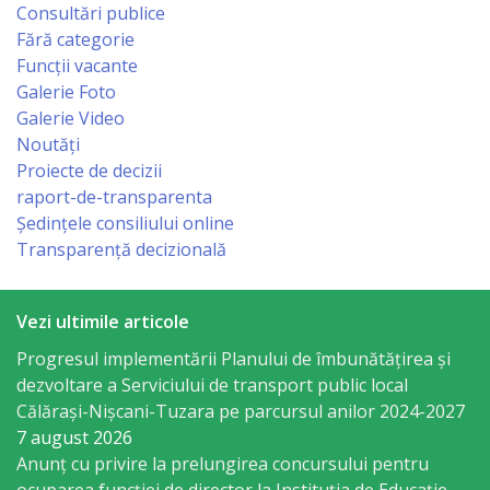
Consultări publice
Economist
Fără categorie
Funcții vacante
Primar
Galerie Foto
Galerie Video
Viceprimarii
Noutăți
Proiecte de decizii
Specialist
raport-de-transparenta
Ședințele consiliului online
Relații
Transparență decizională
cu
Publicul,
Vezi ultimile articole
Operator
Progresul implementării Planului de îmbunătățirea și
dezvoltare a Serviciului de transport public local
CISC
Călărași-Nișcani-Tuzara pe parcursul anilor 2024-2027
7 august 2026
Organigrama
Anunț cu privire la prelungirea concursului pentru
ocuparea funcţiei de director la Instituția de Educație