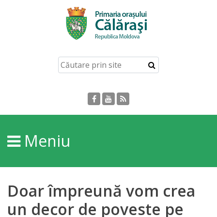
Acasă
Despre
orașul
Călărași
Istoria
Meniu
Orașului
Personalități
Doar împreună vom crea
Regulamente
un decor de poveste pe