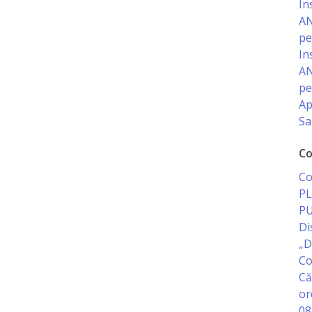
In
AN
pe
In
AN
pe
Ap
Sa
Co
Co
PL
PU
Di
„D
Co
Că
or
08