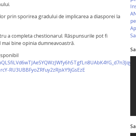
ului.
In
AN
lor prin sporirea gradului de implicarea a diasporei la
pe
Ap
Sa
tru a completa chestionarul. Răspunsurile pot fi
cel mai bine opinia dumneavoastră.
Sa
isponibil
FAIpQLSfiLVd6wTJAeSYQWzJWfy6h5TgfLn8UAbK4YG_d7n3Jqyg
rcY-RU3UBBFyoZRfuy2zRjskY9jGsEzE
Sa