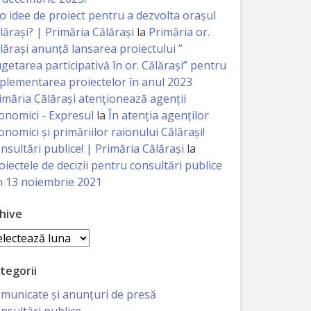
 o idee de proiect pentru a dezvolta orașul
lărași? | Primăria Călărași
la
Primăria or.
lărași anunță lansarea proiectului ”
getarea participativă în or. Călărași” pentru
plementarea proiectelor în anul 2023
imăria Călăraşi atenţionează agenţii
onomici - Expresul
la
În atenția agenților
onomici și primăriilor raionului Călărași!
nsultări publice! | Primăria Călărași
la
oiectele de decizii pentru consultări publice
n 13 noiembrie 2021
hive
hive
tegorii
municate și anunțuri de presă
nsultări publice