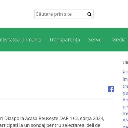
ctivitatea primăriei
Transparență
Servicii
Media
Ul
Pr
îm
tr
pe
An
pe
In
i Diaspora Acasă Reușește DAR 1+3, ediția 2024,
AN
ticipați la un sondaj pentru selectarea ideii de
pe