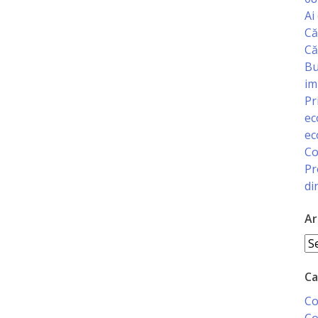
Ai
Că
Că
Bu
im
Pr
ec
ec
Co
Pr
di
Ar
Ar
Ca
Co
Co