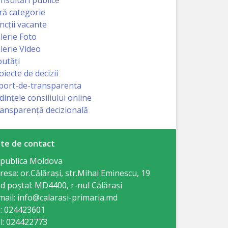
ră categorie
ncții vacante
lerie Foto
lerie Video
utăți
oiecte de decizii
port-de-transparenta
dințele consiliului online
ansparență decizională
te de contact
publica Moldova
resa: or.Călăraşi, str.Mihai Eminescu, 19
d poștal: MD4400, r-nul Călăraşi
mail: info@calarasi-primaria.md
: 024423601
l: 024422773