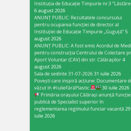
Business
Instituția de Educație Timpurie nr.3 ”Lăstăre
6 august 2026
şi
ANUNȚ PUBLIC: Rezultatele concursului
Comerţ
pentru ocuparea funcției de director al
Instituției de Educație Timpurie „Guguță”
5
Specialist
august 2026
ANUNȚ PUBLIC: A fost emis Acordul de Med
în
pentru construcția Centrului de Colectare pr
Problemele
Aport Voluntar (CAV) din str. Călărașilor
4
august 2026
Tineretului
Sala de sedinte 31-07-2026
31 iulie 2026
şi
Povești care inspiră acțiune: Documentare d
văzut în #IulieFărăPlastic
30 iulie 2026
Sportului
Primăria orașului Călărași anunță funcție
publică de Specialist superior în
Specialist
reglementarea regimului funciar vacantă
29
pentru
iulie 2026
Planificare,