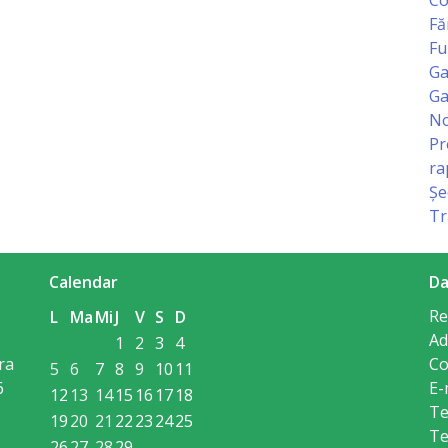
Fă
Fu
Ga
Ga
No
Pr
ra
Șe
Tr
Calendar
Da
Re
L
Ma
Mi
J
V
S
D
Ad
1
2
3
4
ra
Co
5
6
7
8
9
10
11
6
E-
12
13
14
15
16
17
18
Te
19
20
21
22
23
24
25
Te
26
27
28
29