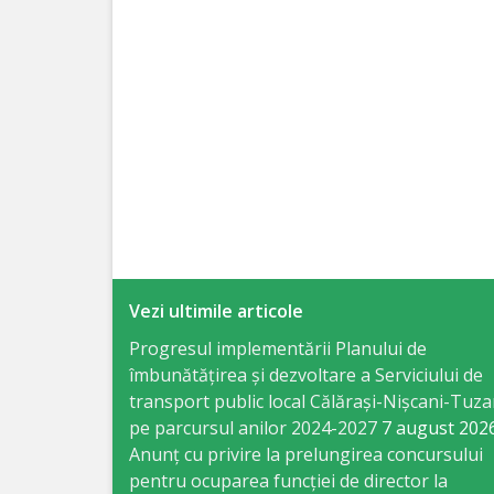
Specialist
în
Construcţii,
Gospodărie
Comunală
şi
Drumuri
Vezi ultimile articole
Specialist
Progresul implementării Planului de
îmbunătățirea și dezvoltare a Serviciului de
în
transport public local Călărași-Nișcani-Tuza
Problemele
pe parcursul anilor 2024-2027
7 august 202
Anunț cu privire la prelungirea concursului
Antreprenoriat,
pentru ocuparea funcţiei de director la