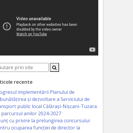
ticole recente
ogresul implementării Planului de
bunătățirea și dezvoltare a Serviciului de
ansport public local Călărași-Nișcani-Tuzara
 parcursul anilor 2024-2027
unț cu privire la prelungirea concursului
ntru ocuparea funcţiei de director la