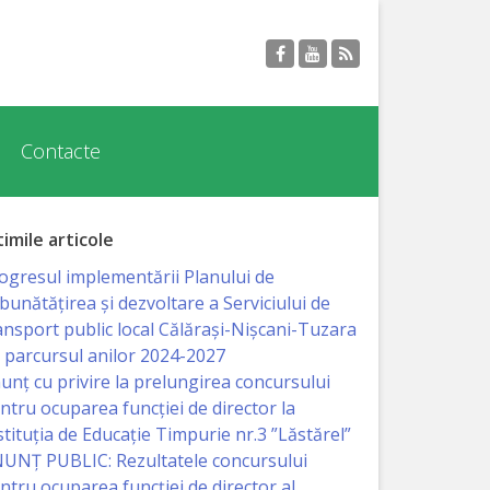
Contacte
timile articole
ogresul implementării Planului de
bunătățirea și dezvoltare a Serviciului de
ansport public local Călărași-Nișcani-Tuzara
 parcursul anilor 2024-2027
unț cu privire la prelungirea concursului
ntru ocuparea funcţiei de director la
stituția de Educație Timpurie nr.3 ”Lăstărel”
UNȚ PUBLIC: Rezultatele concursului
ntru ocuparea funcției de director al