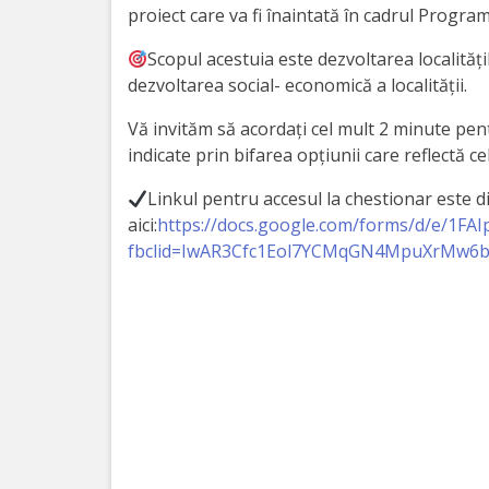
Orașe
proiect care va fi înaintată în cadrul Program
înfrățite
Scopul acestuia este dezvoltarea localități
dezvoltarea social- economică a localității.
Strategii
Vă invităm să acordați cel mult 2 minute pen
Registrul
indicate prin bifarea opțiunii care reflectă 
de
Linkul pentru accesul la chestionar este d
aici:
https://docs.google.com/forms/d/e/1
Stat
fbclid=IwAR3Cfc1Eol7YCMqGN4MpuXrMw6b
al
Actelor
Locale
Primăria
Aparatul