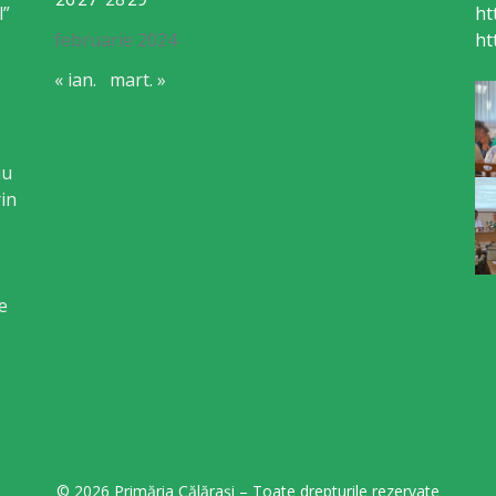
l”
ht
februarie 2024
ht
« ian.
mart. »
iu
in
e
© 2026 Primăria Călărași – Toate drepturile rezervate