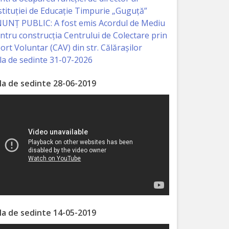
stituției de Educație Timpurie „Guguță”
UNȚ PUBLIC: A fost emis Acordul de Mediu
ntru construcția Centrului de Colectare prin
ort Voluntar (CAV) din str. Călărașilor
la de sedinte 31-07-2026
la de sedinte 28-06-2019
VUA/viewform?
la de sedinte 14-05-2019