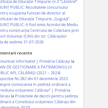
stituția de Educație Timpurie nr.3 ”Lăstărel”
UNȚ PUBLIC: Rezultatele concursului
ntru ocuparea funcției de director al
stituției de Educație Timpurie „Guguță”
UNȚ PUBLIC: A fost emis Acordul de Mediu
ntru construcția Centrului de Colectare prin
ort Voluntar (CAV) din str. Călărașilor
la de sedinte 31-07-2026
mentarii recente
municat informativ! | Primăria Călărași
la
AN DE GESTIONARE A PATRIMONIULUI
BLIC APL CĂLĂRAȘI (2021 – 2024)
spoziție Nr.282 din 01 decembrie 2023
espre convocarea în ședință ordinară a
nsiliului orășenesc Călărași” | Primăria
lărași
la
Proiectele de decizii pentru ședința
dinară a Consiliului orășenesc Călărași din
 decembrie 2023!