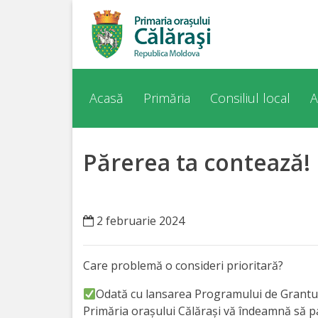
Acasă
Despre
Acasă
Primăria
Consiliul local
A
orașul
Călărași
Părerea ta contează!
Istoria
Orașului
2 februarie 2024
Personalități
Care problemă o consideri prioritară?
Regulamente
Odată cu lansarea Programului de Grantur
Primăria orașului Călărași vă îndeamnă să par