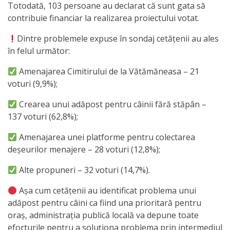
Totodată, 103 persoane au declarat că sunt gata să
Primăriei
contribuie financiar la realizarea proiectului votat.
Lista
Dintre problemele expuse în sondaj cetățenii au ales
în felul următor:
colaboratorilor
Primăriei
Amenajarea Cimitirului de la Vătămăneasa – 21
voturi (9,9%);
Călăraşi
Crearea unui adăpost pentru câinii fără stăpân –
Contabilitate
137 voturi (62,8%);
Amenajarea unei platforme pentru colectarea
Serviciul
deșeurilor menajere – 28 voturi (12,8%);
Arhitectură
Alte propuneri – 32 voturi (14,7%).
şi
Așa cum cetățenii au identificat problema unui
Urbanism
adăpost pentru câini ca fiind una prioritară pentru
oraș, administrația publică locală va depune toate
Serviciul
eforturile pentru a soluționa problema prin intermediul