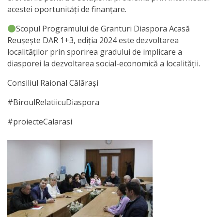
acestei oportunități de finanțare.
de
Scopul Programului de Granturi Diaspora Acasă
Atragere
Reușește DAR 1+3, ediția 2024 este dezvoltarea
a
localităților prin sporirea gradului de implicare a
diasporei la dezvoltarea social-economică a localității.
Investiţiilor
Consiliul Raional Călărași
Serviciul
#BiroulRelatiicuDiaspora
de
#proiecteCalarasi
Colectare
a
Impozitelor
şi
Taxelor
Locale