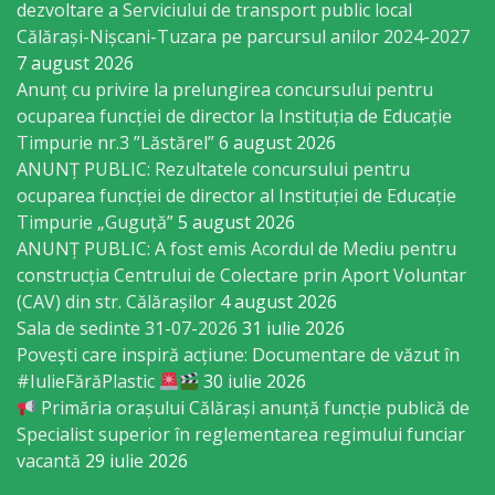
orășenesc
dezvoltare a Serviciului de transport public local
Călărași-Nișcani-Tuzara pe parcursul anilor 2024-2027
Muzeul
7 august 2026
Anunț cu privire la prelungirea concursului pentru
de
ocuparea funcţiei de director la Instituția de Educație
Istorie
Timpurie nr.3 ”Lăstărel”
6 august 2026
ANUNȚ PUBLIC: Rezultatele concursului pentru
şi
ocuparea funcției de director al Instituției de Educație
Etnografie
Timpurie „Guguță”
5 august 2026
ANUNȚ PUBLIC: A fost emis Acordul de Mediu pentru
„Dumitru
construcția Centrului de Colectare prin Aport Voluntar
Scvorțov-
(CAV) din str. Călărașilor
4 august 2026
Sala de sedinte 31-07-2026
31 iulie 2026
Russu”
Povești care inspiră acțiune: Documentare de văzut în
or.
#IulieFărăPlastic
30 iulie 2026
Primăria orașului Călărași anunță funcție publică de
Călăraşi
Specialist superior în reglementarea regimului funciar
vacantă
29 iulie 2026
Î.M.