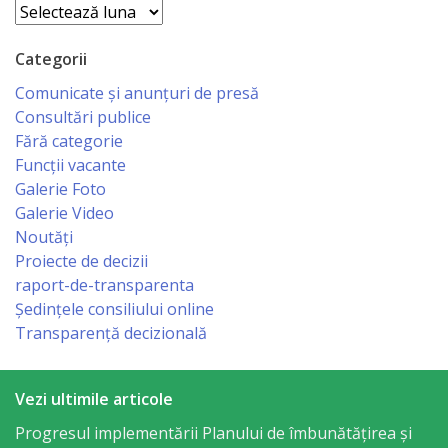
Arhive
sportivă
„Mihai
Categorii
Viteazul”
Comunicate și anunțuri de presă
Consultări publice
Fără categorie
Școala
Funcții vacante
Sportivă
Galerie Foto
Galerie Video
Specializată
Noutăți
de
Proiecte de decizii
raport-de-transparenta
Rezerve
Ședințele consiliului online
Olimpice
Transparență decizională
Călărași
Vezi ultimile articole
Stadionul
Progresul implementării Planului de îmbunătățirea și