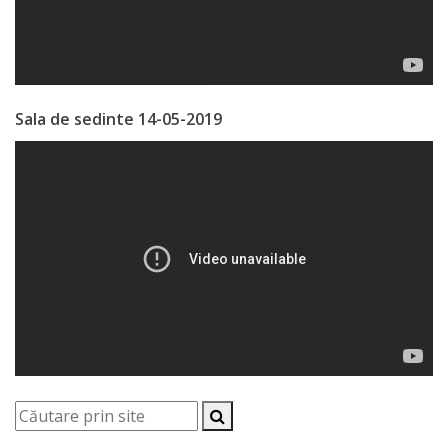
Regulament
Consiliul
local
Sala de sedinte 14-05-2019
Secretarul
Consiliului
Consilieri
Comisii
de
specialitate
Regulamentul