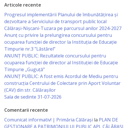
Consiliului
Articole recente
Progresul implementării Planului de îmbunătățirea și
Dispoziții
dezvoltare a Serviciului de transport public local
Călărași-Nișcani-Tuzara pe parcursul anilor 2024-2027
Proiecte
Anunț cu privire la prelungirea concursului pentru
de
ocuparea funcţiei de director la Instituția de Educație
Timpurie nr.3 ”Lăstărel”
decizii
ANUNȚ PUBLIC: Rezultatele concursului pentru
ocuparea funcției de director al Instituției de Educație
Deciziile
Timpurie „Guguță”
Consiliului
ANUNȚ PUBLIC: A fost emis Acordul de Mediu pentru
construcția Centrului de Colectare prin Aport Voluntar
(CAV) din str. Călărașilor
Consiliul
Sala de sedinte 31-07-2026
de
Comentarii recente
tineret
Comunicat informativ! | Primăria Călărași
la
PLAN DE
Activitatea
GESTIONARE A PATRIMONIULUI PUBLIC APL CĂLĂRAȘI