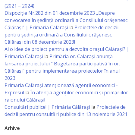
(2021 – 2024)
primăriei
Dispoziție Nr.282 din 01 decembrie 2023 „Despre
convocarea în ședință ordinară a Consiliului orășenesc
Instituții
Călărași” | Primăria Călărași
la
Proiectele de decizii
pentru ședința ordinară a Consiliului orășenesc
subordonate
Călărași din 08 decembrie 2023!
Ai o idee de proiect pentru a dezvolta orașul Călărași? |
IET
Primăria Călărași
la
Primăria or. Călărași anunță
Lăstărel
lansarea proiectului ” Bugetarea participativă în or.
Călărași” pentru implementarea proiectelor în anul
IET
2023
Primăria Călăraşi atenţionează agenţii economici -
Guguță
Expresul
la
În atenția agenților economici și primăriilor
raionului Călărași!
IET
Consultări publice! | Primăria Călărași
la
Proiectele de
decizii pentru consultări publice din 13 noiembrie 2021
DoReMiCii
Arhive
Școala