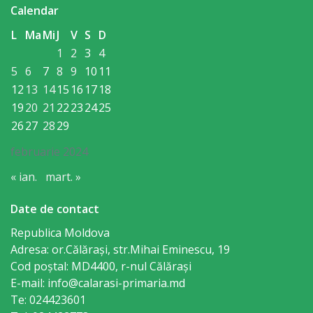
Calendar
Gospodăria
L
Ma
Mi
J
V
S
D
Comunal
1
2
3
4
Locativă
5
6
7
8
9
10
11
12
13
14
15
16
17
18
Centrul
19
20
21
22
23
24
25
de
26
27
28
29
Tineret
februarie 2024
« ian.
mart. »
Noutăți
Date de contact
Cultură/tineret/sport
Republica Moldova
Adresa: or.Călăraşi, str.Mihai Eminescu, 19
Programe
Cod poștal: MD4400, r-nul Călăraşi
de
E-mail: info@calarasi-primaria.md
Te: 024423601
activitate