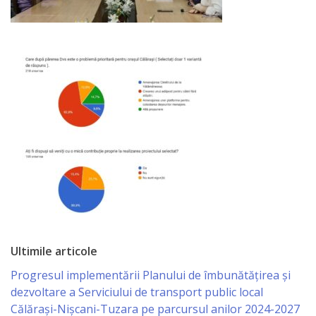
Business
şi
Comerţ
Specialist
în
Problemele
Tineretului
şi
Sportului
Ultimile articole
Specialist
Progresul implementării Planului de îmbunătățirea și
pentru
dezvoltare a Serviciului de transport public local
Planificare,
Călărași-Nișcani-Tuzara pe parcursul anilor 2024-2027