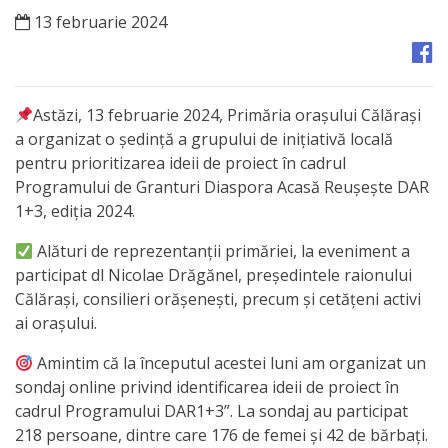
Orașe
13 februarie 2024
înfrățite
Strategii
Astăzi, 13 februarie 2024, Primăria orașului Călărași
a organizat o ședință a grupului de inițiativă locală
Registrul
pentru prioritizarea ideii de proiect în cadrul
de
Programului de Granturi Diaspora Acasă Reușește DAR
1+3, ediția 2024.
Stat
al
Alături de reprezentanții primăriei, la eveniment a
participat dl Nicolae Drăgănel, președintele raionului
Actelor
Călărași, consilieri orășenești, precum și cetățeni activi
Locale
ai orașului.
Amintim că la începutul acestei luni am organizat un
Primăria
sondaj online privind identificarea ideii de proiect în
cadrul Programului DAR1+3”. La sondaj au participat
Aparatul
218 persoane, dintre care 176 de femei și 42 de bărbați.