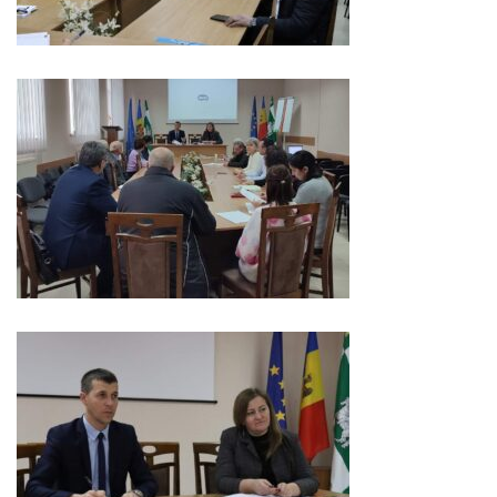
Serviciul
Juridic
Serviciul
în
Reglementarea
Regimului
Funciar
Serviciul
Relaţii
cu
Publicul