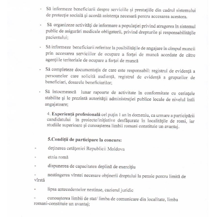
de
Atragere
a
Investiţiilor
Serviciul
de
Colectare
a
Impozitelor
şi
Taxelor
Locale