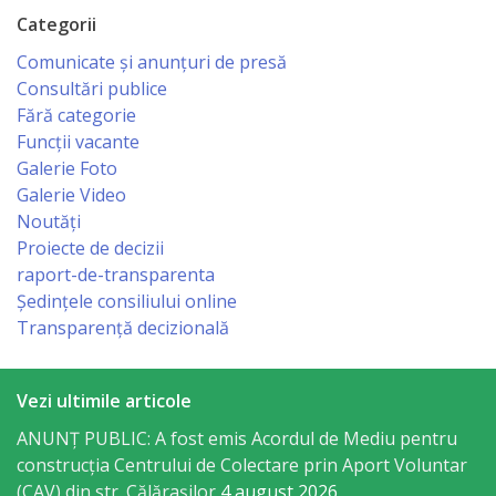
sportivă
Categorii
Comunicate și anunțuri de presă
„Mihai
Consultări publice
Viteazul”
Fără categorie
Funcții vacante
Școala
Galerie Foto
Galerie Video
Sportivă
Noutăți
Specializată
Proiecte de decizii
raport-de-transparenta
de
Ședințele consiliului online
Rezerve
Transparență decizională
Olimpice
Călărași
Vezi ultimile articole
ANUNȚ PUBLIC: A fost emis Acordul de Mediu pentru
Stadionul
construcția Centrului de Colectare prin Aport Voluntar
(CAV) din str. Călărașilor
4 august 2026