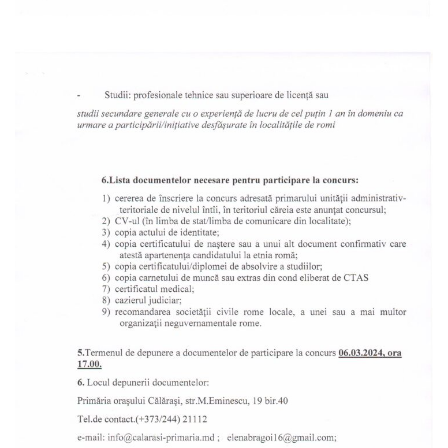
Serviciul
Juridic
Serviciul
în
Reglementarea
Regimului
Funciar
Serviciul
Relaţii
cu
Publicul