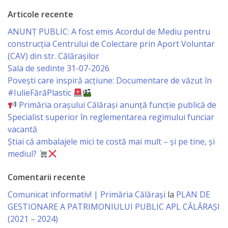
Consiliului
Articole recente
Dispoziții
ANUNȚ PUBLIC: A fost emis Acordul de Mediu pentru
construcția Centrului de Colectare prin Aport Voluntar
Proiecte
(CAV) din str. Călărașilor
Sala de sedinte 31-07-2026
de
Povești care inspiră acțiune: Documentare de văzut în
decizii
#IulieFărăPlastic
Primăria orașului Călărași anunță funcție publică de
Deciziile
Specialist superior în reglementarea regimului funciar
vacantă
Consiliului
Știai că ambalajele mici te costă mai mult – și pe tine, și
mediul?
Consiliul
Comentarii recente
de
Comunicat informativ! | Primăria Călărași
la
PLAN DE
tineret
GESTIONARE A PATRIMONIULUI PUBLIC APL CĂLĂRAȘI
(2021 – 2024)
Activitatea