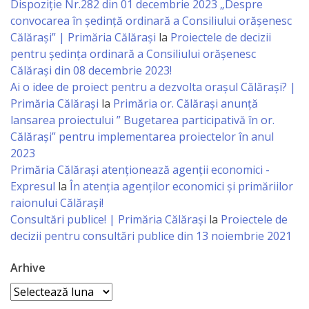
Dispoziție Nr.282 din 01 decembrie 2023 „Despre
primăriei
convocarea în ședință ordinară a Consiliului orășenesc
Călărași” | Primăria Călărași
la
Proiectele de decizii
pentru ședința ordinară a Consiliului orășenesc
Instituții
Călărași din 08 decembrie 2023!
subordonate
Ai o idee de proiect pentru a dezvolta orașul Călărași? |
Primăria Călărași
la
Primăria or. Călărași anunță
IET
lansarea proiectului ” Bugetarea participativă în or.
Călărași” pentru implementarea proiectelor în anul
Lăstărel
2023
Primăria Călăraşi atenţionează agenţii economici -
IET
Expresul
la
În atenția agenților economici și primăriilor
Guguță
raionului Călărași!
Consultări publice! | Primăria Călărași
la
Proiectele de
decizii pentru consultări publice din 13 noiembrie 2021
IET
DoReMiCii
Arhive
Arhive
Școala