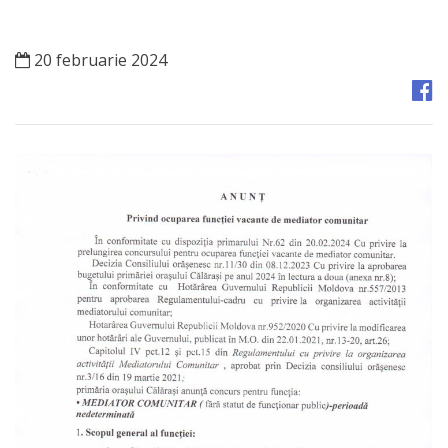
Orașe
înfrățite
20 februarie 2024
Strategii
Registrul
de
Stat
al
Actelor
Locale
Primăria
Aparatul