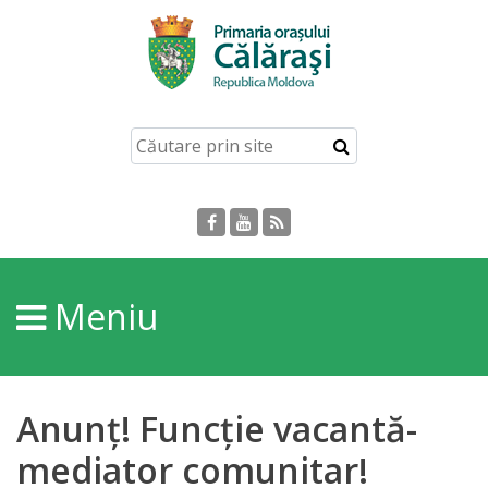
Acasă
Despre
orașul
Călărași
Istoria
Meniu
Orașului
Personalități
Anunț! Funcție vacantă-
Regulamente
mediator comunitar!