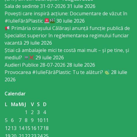
orășenesc
Sala de sedinte 31-07-2026
31 iulie 2026
Povești care inspiră acțiune: Documentare de văzut în
Muzeul
#IulieFărăPlastic
30 iulie 2026
de
Primăria orașului Călărași anunță funcție publică de
Specialist superior în reglementarea regimului funciar
Istorie
vacantă
29 iulie 2026
şi
Știai că ambalajele mici te costă mai mult – și pe tine, și
mediul?
29 iulie 2026
Etnografie
Audieri Publice 28-07-2026
28 iulie 2026
„Dumitru
Provocarea #IulieFărăPlastic: Tu te alături?
28 iulie
2026
Scvorțov-
Russu”
Calendar
or.
L
Ma
Mi
J
V
S
D
1
2
3
4
Călăraşi
5
6
7
8
9
10
11
12
13
14
15
16
17
18
Î.M.
19
20
21
22
23
24
25