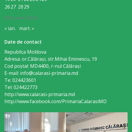
Gospodăria
26
27
28
29
Comunal
februarie 2024
Locativă
« ian.
mart. »
Centrul
Date de contact
Republica Moldova
de
Adresa: or.Călăraşi, str.Mihai Eminescu, 19
Tineret
Cod poștal: MD4400, r-nul Călăraşi
E-mail: info@calarasi-primaria.md
Noutăți
Te: 024423601
Tel: 024422773
Cultură/tineret/sport
http://www.calarasi-primaria.md
http://www.facebook.com/PrimariaCalarasiMD
Programe
de
activitate