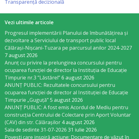
Transparență decizională
Regulament
Consiliul
Vezi ultimile articole
local
Progresul implementării Planului de îmbunătățirea și
dezvoltare a Serviciului de transport public local
Secretarul
Călărași-Nișcani-Tuzara pe parcursul anilor 2024-2027
7 august 2026
Consiliului
Anunț cu privire la prelungirea concursului pentru
ocuparea funcţiei de director la Instituția de Educație
Consilieri
Timpurie nr.3 ”Lăstărel”
6 august 2026
ANUNȚ PUBLIC: Rezultatele concursului pentru
Comisii
ocuparea funcției de director al Instituției de Educație
Timpurie „Guguță”
5 august 2026
de
ANUNȚ PUBLIC: A fost emis Acordul de Mediu pentru
specialitate
construcția Centrului de Colectare prin Aport Voluntar
(CAV) din str. Călărașilor
4 august 2026
Regulamentul
Sala de sedinte 31-07-2026
31 iulie 2026
Povești care inspiră acțiune: Documentare de văzut în