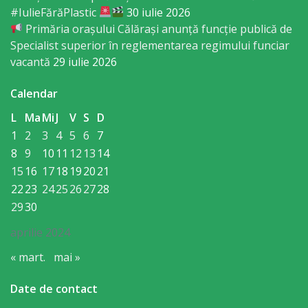
Consiliului
#IulieFărăPlastic
30 iulie 2026
Primăria orașului Călărași anunță funcție publică de
Dispoziții
Specialist superior în reglementarea regimului funciar
vacantă
29 iulie 2026
Proiecte
Calendar
de
L
Ma
Mi
J
V
S
D
decizii
1
2
3
4
5
6
7
8
9
10
11
12
13
14
Deciziile
15
16
17
18
19
20
21
Consiliului
22
23
24
25
26
27
28
29
30
Consiliul
aprilie 2024
de
« mart.
mai »
tineret
Date de contact
Activitatea