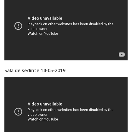
Serviciul
Juridic
Serviciul
în
Reglementarea
Regimului
Sala de sedinte 14-05-2019
Funciar
Serviciul
Relaţii
cu
Publicul