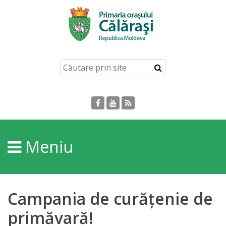
Acasă
Despre
orașul
Călărași
Istoria
Meniu
Orașului
Personalități
Campania de curățenie de
Regulamente
primăvară!