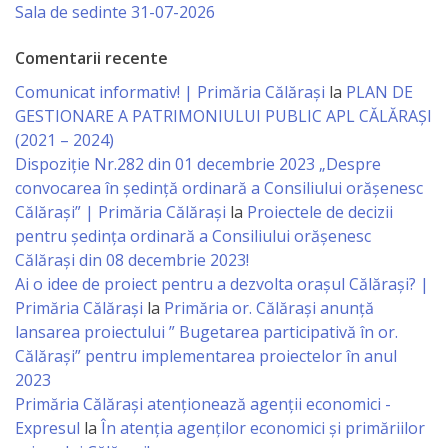
Business
Sala de sedinte 31-07-2026
şi
Comentarii recente
Comerţ
Comunicat informativ! | Primăria Călărași
la
PLAN DE
GESTIONARE A PATRIMONIULUI PUBLIC APL CĂLĂRAȘI
Specialist
(2021 – 2024)
în
Dispoziție Nr.282 din 01 decembrie 2023 „Despre
convocarea în ședință ordinară a Consiliului orășenesc
Problemele
Călărași” | Primăria Călărași
la
Proiectele de decizii
Tineretului
pentru ședința ordinară a Consiliului orășenesc
Călărași din 08 decembrie 2023!
şi
Ai o idee de proiect pentru a dezvolta orașul Călărași? |
Sportului
Primăria Călărași
la
Primăria or. Călărași anunță
lansarea proiectului ” Bugetarea participativă în or.
Călărași” pentru implementarea proiectelor în anul
Specialist
2023
pentru
Primăria Călăraşi atenţionează agenţii economici -
Expresul
la
În atenția agenților economici și primăriilor
Planificare,