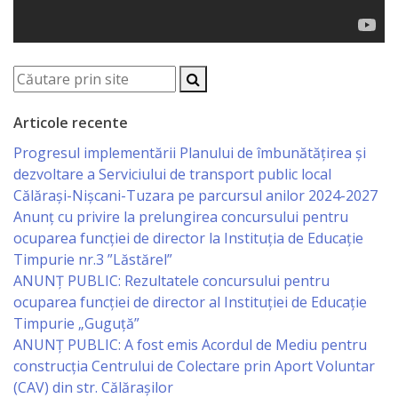
Specialist
în
Construcţii,
Articole recente
Gospodărie
Progresul implementării Planului de îmbunătățirea și
Comunală
dezvoltare a Serviciului de transport public local
şi
Călărași-Nișcani-Tuzara pe parcursul anilor 2024-2027
Anunț cu privire la prelungirea concursului pentru
Drumuri
ocuparea funcţiei de director la Instituția de Educație
Timpurie nr.3 ”Lăstărel”
Specialist
ANUNȚ PUBLIC: Rezultatele concursului pentru
ocuparea funcției de director al Instituției de Educație
în
Timpurie „Guguță”
Problemele
ANUNȚ PUBLIC: A fost emis Acordul de Mediu pentru
construcția Centrului de Colectare prin Aport Voluntar
Antreprenoriat,
(CAV) din str. Călărașilor