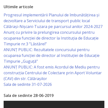
de
Ultimile articole
Atragere
Progresul implementării Planului de îmbunătățirea și
dezvoltare a Serviciului de transport public local
a
Călărași-Nișcani-Tuzara pe parcursul anilor 2024-2027
Investiţiilor
Anunț cu privire la prelungirea concursului pentru
ocuparea funcţiei de director la Instituția de Educație
Timpurie nr.3 ”Lăstărel”
Serviciul
ANUNȚ PUBLIC: Rezultatele concursului pentru
de
ocuparea funcției de director al Instituției de Educație
Timpurie „Guguță”
Colectare
ANUNȚ PUBLIC: A fost emis Acordul de Mediu pentru
a
construcția Centrului de Colectare prin Aport Voluntar
(CAV) din str. Călărașilor
Impozitelor
Sala de sedinte 31-07-2026
şi
Sala de sedinte 28-06-2019
Taxelor
Locale