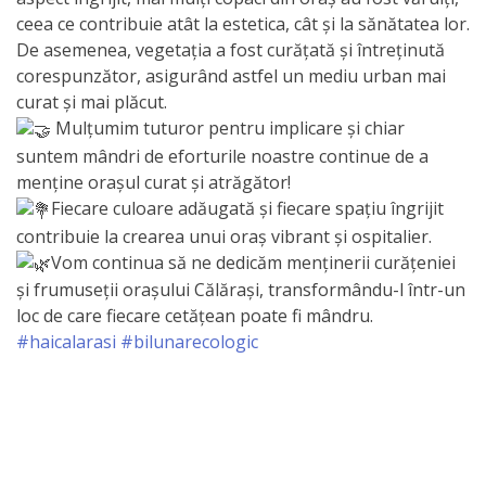
Primăriei
ceea ce contribuie atât la estetica, cât și la sănătatea lor.
De asemenea, vegetația a fost curățată și întreținută
Lista
corespunzător, asigurând astfel un mediu urban mai
curat și mai plăcut.
colaboratorilor
Mulțumim tuturor pentru implicare și chiar
Primăriei
suntem mândri de eforturile noastre continue de a
menține orașul curat și atrăgător!
Călăraşi
Fiecare culoare adăugată și fiecare spațiu îngrijit
contribuie la crearea unui oraș vibrant și ospitalier.
Contabilitate
Vom continua să ne dedicăm menținerii curățeniei
și frumuseții orașului Călărași, transformându-l într-un
Serviciul
loc de care fiecare cetățean poate fi mândru.
Arhitectură
#haicalarasi
#bilunarecologic
şi
Urbanism
Serviciul