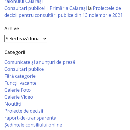
raionului Călărași!
Economist
Consultări publice! | Primăria Călărași
la
Proiectele de
decizii pentru consultări publice din 13 noiembrie 2021
Primar
Arhive
Viceprimarii
Arhive
Specialist
Categorii
Relații
Comunicate și anunțuri de presă
Consultări publice
cu
Fără categorie
Publicul,
Funcții vacante
Galerie Foto
Operator
Galerie Video
CISC
Noutăți
Proiecte de decizii
Organigrama
raport-de-transparenta
Ședințele consiliului online