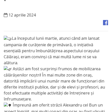
Orașe
înfrățite
12 aprilie 2024
Strategii
Registrul
La începutul lunii martie, atunci când am lansat
de
campania de curățenie de primăvară, o inițiativă
esențială pentru îmbunătățirea aspectului orașului
Stat
Călărași, eram convinși că mai multă lume ni se va
al
alătura.
Astăzi am fost surprinși frumos de mobilizarea
Actelor
călărășenilor noștri! În mai multe zone din oraș,
Locale
datorită implicării unui număr mare de funcționari din
diferite instituții publice, dar și de elevi și profesori, au
Primăria
fost efectuate multiple activități de întreținere și
înfrumusețare.
Împreună am oferit străzii Alexandru cel Bun un
Aparatul
aspect îngrijit, mai mulți copaci din oraș au fost văruiți,