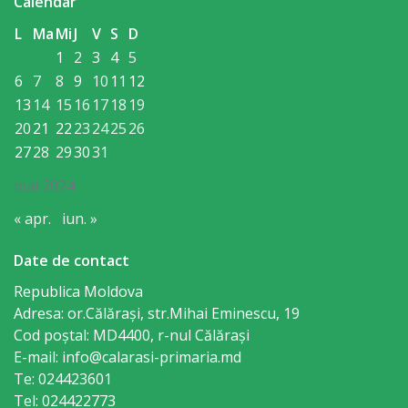
Calendar
primăriei
L
Ma
Mi
J
V
S
D
1
2
3
4
5
Instituții
6
7
8
9
10
11
12
13
14
15
16
17
18
19
subordonate
20
21
22
23
24
25
26
27
28
29
30
31
IET
Lăstărel
mai 2024
« apr.
iun. »
IET
Date de contact
Guguță
Republica Moldova
IET
Adresa: or.Călăraşi, str.Mihai Eminescu, 19
Cod poștal: MD4400, r-nul Călăraşi
DoReMiCii
E-mail: info@calarasi-primaria.md
Te: 024423601
Școala
Tel: 024422773