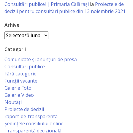
Regulament
Consultări publice! | Primăria Călărași
la
Proiectele de
decizii pentru consultări publice din 13 noiembrie 2021
Consiliul
Arhive
local
Arhive
Secretarul
Categorii
Consiliului
Comunicate și anunțuri de presă
Consultări publice
Consilieri
Fără categorie
Funcții vacante
Comisii
Galerie Foto
Galerie Video
de
Noutăți
specialitate
Proiecte de decizii
raport-de-transparenta
Regulamentul
Ședințele consiliului online
Transparență decizională