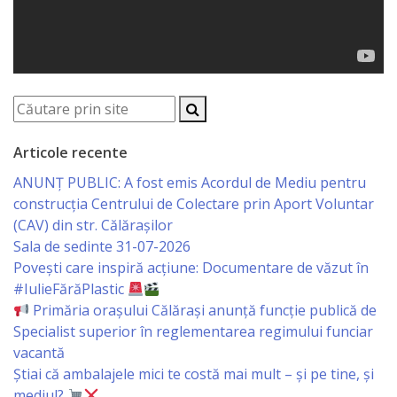
Business
şi
Comerţ
Specialist
în
Articole recente
Problemele
ANUNȚ PUBLIC: A fost emis Acordul de Mediu pentru
construcția Centrului de Colectare prin Aport Voluntar
Tineretului
(CAV) din str. Călărașilor
şi
Sala de sedinte 31-07-2026
Povești care inspiră acțiune: Documentare de văzut în
Sportului
#IulieFărăPlastic
Primăria orașului Călărași anunță funcție publică de
Specialist
Specialist superior în reglementarea regimului funciar
pentru
vacantă
Știai că ambalajele mici te costă mai mult – și pe tine, și
Planificare,
mediul?