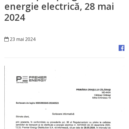
Orașe
energie electrică, 28 mai
înfrățite
2024
Strategii
23 mai 2024
Registrul
de
Stat
al
Actelor
Locale
Primăria
Aparatul