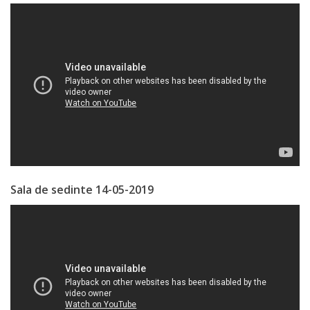
Specialist
în
Construcţii,
Gospodărie
Comunală
şi
Drumuri
Sala de sedinte 14-05-2019
Specialist
în
Problemele
Antreprenoriat,