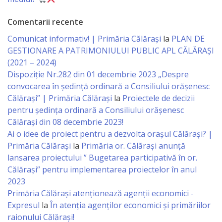
Economist
Comentarii recente
Primar
Comunicat informativ! | Primăria Călărași
la
PLAN DE
GESTIONARE A PATRIMONIULUI PUBLIC APL CĂLĂRAȘI
Viceprimarii
(2021 – 2024)
Dispoziție Nr.282 din 01 decembrie 2023 „Despre
Specialist
convocarea în ședință ordinară a Consiliului orășenesc
Călărași” | Primăria Călărași
la
Proiectele de decizii
Relații
pentru ședința ordinară a Consiliului orășenesc
cu
Călărași din 08 decembrie 2023!
Ai o idee de proiect pentru a dezvolta orașul Călărași? |
Publicul,
Primăria Călărași
la
Primăria or. Călărași anunță
Operator
lansarea proiectului ” Bugetarea participativă în or.
Călărași” pentru implementarea proiectelor în anul
CISC
2023
Primăria Călăraşi atenţionează agenţii economici -
Organigrama
Expresul
la
În atenția agenților economici și primăriilor
raionului Călărași!