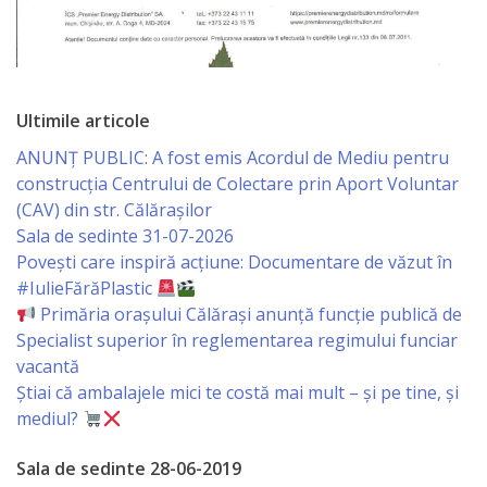
Serviciul
Juridic
Ultimile articole
Serviciul
ANUNȚ PUBLIC: A fost emis Acordul de Mediu pentru
în
construcția Centrului de Colectare prin Aport Voluntar
(CAV) din str. Călărașilor
Reglementarea
Sala de sedinte 31-07-2026
Regimului
Povești care inspiră acțiune: Documentare de văzut în
#IulieFărăPlastic
Funciar
Primăria orașului Călărași anunță funcție publică de
Specialist superior în reglementarea regimului funciar
Serviciul
vacantă
Relaţii
Știai că ambalajele mici te costă mai mult – și pe tine, și
mediul?
cu
Sala de sedinte 28-06-2019
Publicul