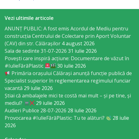
Consiliului
Dispoziții
Vezi ultimile articole
ANUNȚ PUBLIC: A fost emis Acordul de Mediu pentru
Proiecte
construcția Centrului de Colectare prin Aport Voluntar
de
(CAV) din str. Călărașilor
4 august 2026
Sala de sedinte 31-07-2026
31 iulie 2026
decizii
Povești care inspiră acțiune: Documentare de văzut în
#IulieFărăPlastic
30 iulie 2026
Deciziile
Primăria orașului Călărași anunță funcție publică de
Specialist superior în reglementarea regimului funciar
Consiliului
vacantă
29 iulie 2026
Știai că ambalajele mici te costă mai mult – și pe tine, și
Consiliul
mediul?
29 iulie 2026
de
Audieri Publice 28-07-2026
28 iulie 2026
Provocarea #IulieFărăPlastic: Tu te alături?
28 iulie
tineret
2026
Activitatea