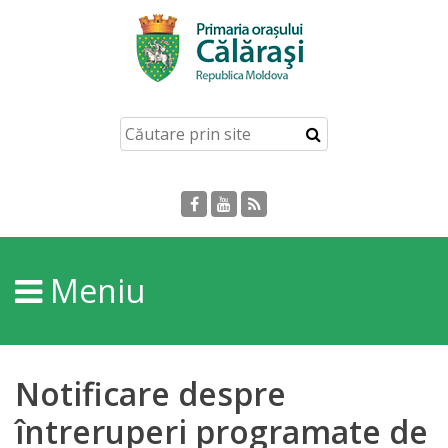
Acasă
Despre
orașul
Călărași
Istoria
Meniu
Orașului
Personalități
Notificare despre
Regulamente
întreruperi programate de