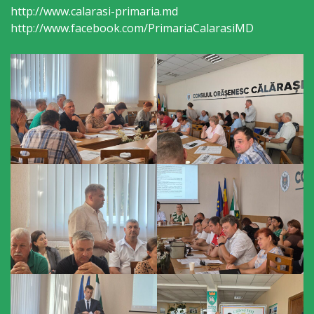
http://www.calarasi-primaria.md
sportivă
http://www.facebook.com/PrimariaCalarasiMD
„Mihai
Viteazul”
Școala
Sportivă
Specializată
de
Rezerve
Olimpice
Călărași
Stadionul