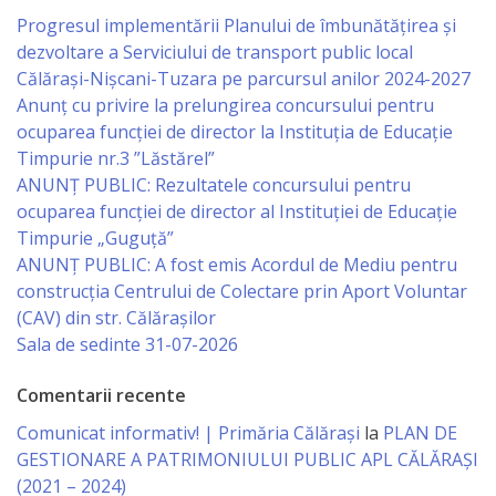
Progresul implementării Planului de îmbunătățirea și
Serviciul
dezvoltare a Serviciului de transport public local
Călărași-Nișcani-Tuzara pe parcursul anilor 2024-2027
Juridic
Anunț cu privire la prelungirea concursului pentru
ocuparea funcţiei de director la Instituția de Educație
Serviciul
Timpurie nr.3 ”Lăstărel”
în
ANUNȚ PUBLIC: Rezultatele concursului pentru
ocuparea funcției de director al Instituției de Educație
Reglementarea
Timpurie „Guguță”
Regimului
ANUNȚ PUBLIC: A fost emis Acordul de Mediu pentru
construcția Centrului de Colectare prin Aport Voluntar
Funciar
(CAV) din str. Călărașilor
Sala de sedinte 31-07-2026
Serviciul
Comentarii recente
Relaţii
Comunicat informativ! | Primăria Călărași
la
PLAN DE
cu
GESTIONARE A PATRIMONIULUI PUBLIC APL CĂLĂRAȘI
Publicul
(2021 – 2024)