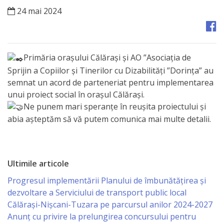
Orașe
24 mai 2024
înfrățite
Strategii
Primăria orașului Călărași și AO ”Asociația de
Registrul
Sprijin a Copiilor și Tinerilor cu Dizabilități ”Dorința” au
semnat un acord de parteneriat pentru implementarea
de
unui proiect social în orașul Călărași.
Stat
Ne punem mari speranțe în reușita proiectului și
abia așteptăm să vă putem comunica mai multe detalii.
al
Actelor
Locale
Ultimile articole
Progresul implementării Planului de îmbunătățirea și
Primăria
dezvoltare a Serviciului de transport public local
Călărași-Nișcani-Tuzara pe parcursul anilor 2024-2027
Aparatul
Anunț cu privire la prelungirea concursului pentru