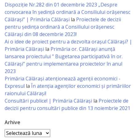
Dispoziție Nr.282 din 01 decembrie 2023 „Despre
Specialist
convocarea în ședință ordinară a Consiliului orășenesc
Călărași” | Primăria Călărași
la
Proiectele de decizii
în
pentru ședința ordinară a Consiliului orășenesc
Construcţii,
Călărași din 08 decembrie 2023!
Ai o idee de proiect pentru a dezvolta orașul Călărași? |
Gospodărie
Primăria Călărași
la
Primăria or. Călărași anunță
Comunală
lansarea proiectului ” Bugetarea participativă în or.
Călărași” pentru implementarea proiectelor în anul
şi
2023
Drumuri
Primăria Călăraşi atenţionează agenţii economici -
Expresul
la
În atenția agenților economici și primăriilor
raionului Călărași!
Specialist
Consultări publice! | Primăria Călărași
la
Proiectele de
în
decizii pentru consultări publice din 13 noiembrie 2021
Problemele
Arhive
Antreprenoriat,
Arhive