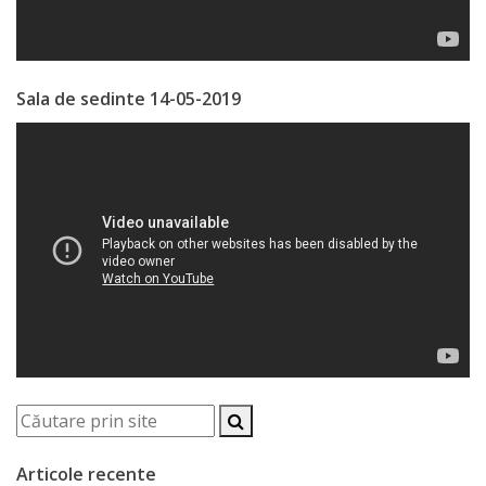
de
Atragere
Sala de sedinte 14-05-2019
a
Investiţiilor
Serviciul
de
Colectare
a
Impozitelor
şi
Taxelor
Locale
Articole recente