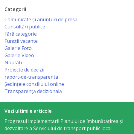
Business
Categorii
şi
Comunicate și anunțuri de presă
Comerţ
Consultări publice
Fără categorie
Specialist
Funcții vacante
în
Galerie Foto
Galerie Video
Problemele
Noutăți
Tineretului
Proiecte de decizii
raport-de-transparenta
şi
Ședințele consiliului online
Sportului
Transparență decizională
Specialist
Vezi ultimile articole
pentru
Progresul implementării Planului de îmbunătățirea și
Planificare,
dezvoltare a Serviciului de transport public local