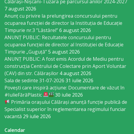
Călărași-Nișcani-Tuzara pe parcursul anilor 2024-2027
Economist
7 august 2026
Anunț cu privire la prelungirea concursului pentru
Primar
ocuparea funcţiei de director la Instituția de Educație
Timpurie nr.3 ”Lăstărel”
6 august 2026
Viceprimarii
ANUNȚ PUBLIC: Rezultatele concursului pentru
ocuparea funcției de director al Instituției de Educație
Specialist
Timpurie „Guguță”
5 august 2026
ANUNȚ PUBLIC: A fost emis Acordul de Mediu pentru
Relații
construcția Centrului de Colectare prin Aport Voluntar
cu
(CAV) din str. Călărașilor
4 august 2026
Sala de sedinte 31-07-2026
31 iulie 2026
Publicul,
Povești care inspiră acțiune: Documentare de văzut în
Operator
#IulieFărăPlastic
30 iulie 2026
Primăria orașului Călărași anunță funcție publică de
CISC
Specialist superior în reglementarea regimului funciar
vacantă
29 iulie 2026
Organigrama
Calendar