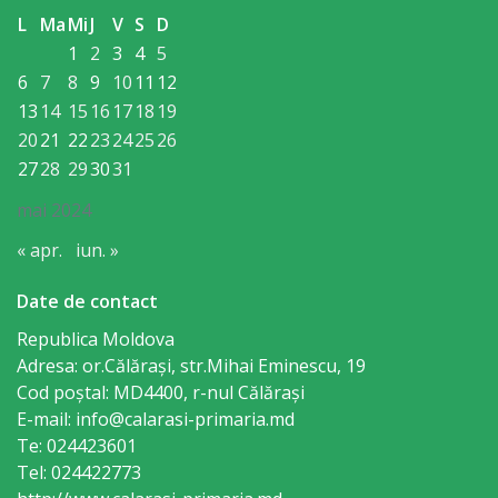
Regulament
L
Ma
Mi
J
V
S
D
1
2
3
4
5
Consiliul
6
7
8
9
10
11
12
local
13
14
15
16
17
18
19
20
21
22
23
24
25
26
Secretarul
27
28
29
30
31
Consiliului
mai 2024
« apr.
iun. »
Consilieri
Date de contact
Comisii
Republica Moldova
de
Adresa: or.Călăraşi, str.Mihai Eminescu, 19
Cod poștal: MD4400, r-nul Călăraşi
specialitate
E-mail: info@calarasi-primaria.md
Te: 024423601
Regulamentul
Tel: 024422773