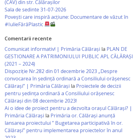
(CAV) din str. Călărașilor
primăriei
Sala de sedinte 31-07-2026
Povești care inspiră acțiune: Documentare de văzut în
#IulieFărăPlastic
Instituții
subordonate
Comentarii recente
Comunicat informativ! | Primăria Călărași
la
PLAN DE
IET
GESTIONARE A PATRIMONIULUI PUBLIC APL CĂLĂRAȘI
Lăstărel
(2021 – 2024)
Dispoziție Nr.282 din 01 decembrie 2023 „Despre
convocarea în ședință ordinară a Consiliului orășenesc
IET
Călărași” | Primăria Călărași
la
Proiectele de decizii
Guguță
pentru ședința ordinară a Consiliului orășenesc
Călărași din 08 decembrie 2023!
IET
Ai o idee de proiect pentru a dezvolta orașul Călărași? |
Primăria Călărași
la
Primăria or. Călărași anunță
DoReMiCii
lansarea proiectului ” Bugetarea participativă în or.
Călărași” pentru implementarea proiectelor în anul
Școala
2023