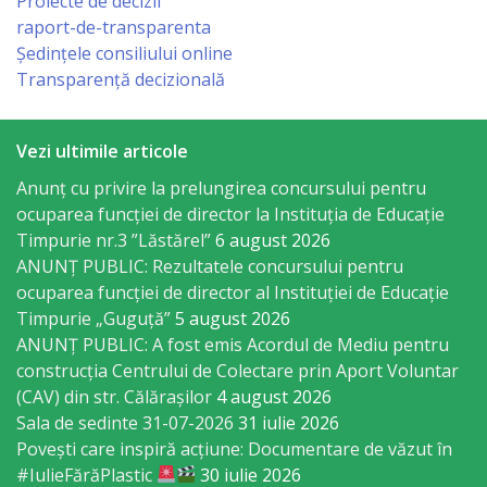
orășenesc
Proiecte de decizii
raport-de-transparenta
Ședințele consiliului online
Muzeul
Transparență decizională
de
Istorie
Vezi ultimile articole
şi
Anunț cu privire la prelungirea concursului pentru
Etnografie
ocuparea funcţiei de director la Instituția de Educație
Timpurie nr.3 ”Lăstărel”
6 august 2026
„Dumitru
ANUNȚ PUBLIC: Rezultatele concursului pentru
Scvorțov-
ocuparea funcției de director al Instituției de Educație
Timpurie „Guguță”
5 august 2026
Russu”
ANUNȚ PUBLIC: A fost emis Acordul de Mediu pentru
or.
construcția Centrului de Colectare prin Aport Voluntar
(CAV) din str. Călărașilor
4 august 2026
Călăraşi
Sala de sedinte 31-07-2026
31 iulie 2026
Povești care inspiră acțiune: Documentare de văzut în
Î.M.
#IulieFărăPlastic
30 iulie 2026