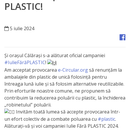
Orașe
PLASTIC!
înfrățite
Strategii
5 iulie 2024
Registrul
de
Și orașul Călărași s-a alăturat oficial campaniei
Stat
#IulieFărăPLASTIC
!
Am acceptat provocarea
e-Circular.org
să renunțăm la
al
ambalajele din plastic de unică folosință pentru
Actelor
întreaga lună iulie și să folosim alternative reutilizabile.
Prin eforturile noastre comune, ne propunem să
Locale
contribuim la reducerea poluării cu plastic, la închiderea
„robinetului” poluării.
Primăria
Invităm toată lumea să accepte provocarea într-
un efort colectiv de a combate poluarea cu
#plastic
.
Aparatul
Alăturați-vă și voi campaniei Iulie Fără PLASTIC 2024.