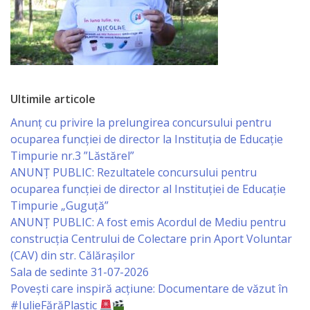
Economist
Primar
Viceprimarii
Ultimile articole
Specialist
Anunț cu privire la prelungirea concursului pentru
ocuparea funcţiei de director la Instituția de Educație
Relații
Timpurie nr.3 ”Lăstărel”
cu
ANUNȚ PUBLIC: Rezultatele concursului pentru
ocuparea funcției de director al Instituției de Educație
Publicul,
Timpurie „Guguță”
Operator
ANUNȚ PUBLIC: A fost emis Acordul de Mediu pentru
construcția Centrului de Colectare prin Aport Voluntar
CISC
(CAV) din str. Călărașilor
Sala de sedinte 31-07-2026
Organigrama
Povești care inspiră acțiune: Documentare de văzut în
#IulieFărăPlastic