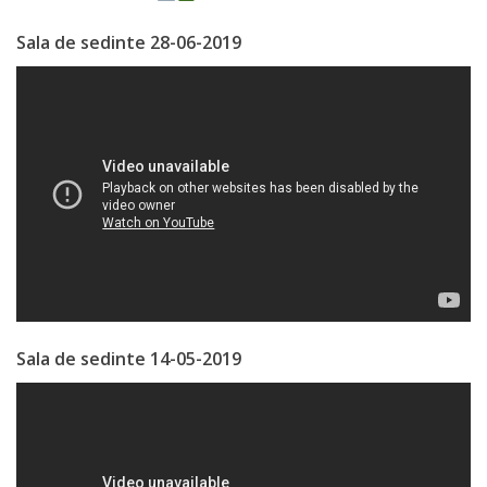
Regulament
Sala de sedinte 28-06-2019
Consiliul
local
Secretarul
Consiliului
Consilieri
Comisii
de
Sala de sedinte 14-05-2019
specialitate
Regulamentul