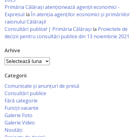
sportivă
Primăria Călăraşi atenţionează agenţii economici -
Expresul
la
În atenția agenților economici și primăriilor
„Mihai
raionului Călărași!
Viteazul”
Consultări publice! | Primăria Călărași
la
Proiectele de
decizii pentru consultări publice din 13 noiembrie 2021
Școala
Arhive
Sportivă
Arhive
Specializată
Categorii
de
Comunicate și anunțuri de presă
Rezerve
Consultări publice
Olimpice
Fără categorie
Funcții vacante
Călărași
Galerie Foto
Galerie Video
Stadionul
Noutăți