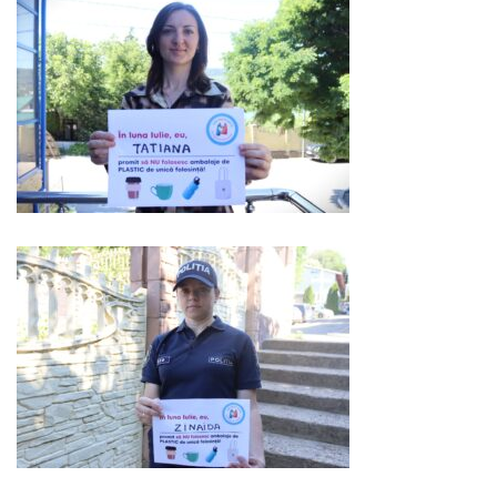
Serviciul
Juridic
Serviciul
în
Reglementarea
Regimului
Funciar
Serviciul
Relaţii
cu
Publicul