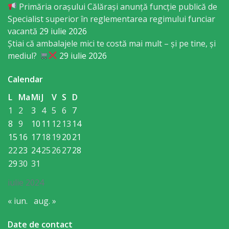
Primăria orașului Călărași anunță funcție publică de
Gospodăria
Specialist superior în reglementarea regimului funciar
Comunal
vacantă
29 iulie 2026
Știai că ambalajele mici te costă mai mult – și pe tine, și
Locativă
mediul?
29 iulie 2026
Centrul
Calendar
de
L
Ma
Mi
J
V
S
D
Tineret
1
2
3
4
5
6
7
8
9
10
11
12
13
14
Noutăți
15
16
17
18
19
20
21
22
23
24
25
26
27
28
Cultură/tineret/sport
29
30
31
iulie 2024
Programe
« iun.
aug. »
de
Date de contact
activitate