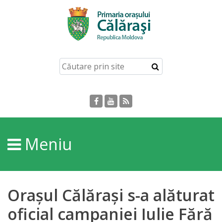
Acasă
Despre
orașul
Călărași
Istoria
Meniu
Orașului
Personalități
Orașul Călărași s-a alăturat
Regulamente
oficial campaniei Iulie Fără