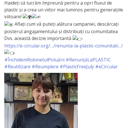
Haideți să lucrăm împreună pentru a opri fluxul de
Primăriei
plastic și a crea un viitor mai luminos pentru generațiile
viitoare!
Lista
Aflați cum vă puteți alătura campaniei, descărcați
colaboratorilor
posterul angajamentului și distribuiți cu comunitatea
Dvs. această decizie importantă
Primăriei
https://e-circular.org/…/renunta-la-plastic-comunitati…/
Călăraşi
#ÎnchidemRobinetulPoluării
#RenunțăLaPLASTIC
Contabilitate
#Reutilizare
#Reumplere
#PlasticFreeJuly
#eCircular
Serviciul
Arhitectură
şi
Urbanism
Serviciul