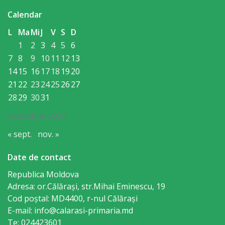
orășenesc
Calendar
Muzeul
L
Ma
Mi
J
V
S
D
de
1
2
3
4
5
6
7
8
9
10
11
12
13
Istorie
14
15
16
17
18
19
20
şi
21
22
23
24
25
26
27
28
29
30
31
Etnografie
octombrie 2024
„Dumitru
« sept.
nov. »
Scvorțov-
Russu”
Date de contact
or.
Republica Moldova
Adresa: or.Călăraşi, str.Mihai Eminescu, 19
Călăraşi
Cod poștal: MD4400, r-nul Călăraşi
E-mail: info@calarasi-primaria.md
Î.M.
Te: 024423601