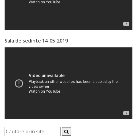
Economist
Primar
Viceprimarii
Sala de sedinte 14-05-2019
Specialist
Relații
cu
Publicul,
Operator
CISC
Organigrama