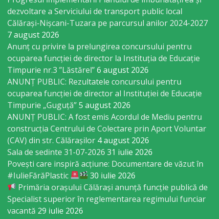
sportivă
dezvoltare a Serviciului de transport public local
Călărași-Nișcani-Tuzara pe parcursul anilor 2024-2027
„Mihai
7 august 2026
Viteazul”
Anunț cu privire la prelungirea concursului pentru
ocuparea funcţiei de director la Instituția de Educație
Timpurie nr.3 ”Lăstărel”
6 august 2026
Școala
ANUNȚ PUBLIC: Rezultatele concursului pentru
Sportivă
ocuparea funcției de director al Instituției de Educație
Timpurie „Guguță”
5 august 2026
Specializată
ANUNȚ PUBLIC: A fost emis Acordul de Mediu pentru
de
construcția Centrului de Colectare prin Aport Voluntar
(CAV) din str. Călărașilor
4 august 2026
Rezerve
Sala de sedinte 31-07-2026
31 iulie 2026
Olimpice
Povești care inspiră acțiune: Documentare de văzut în
#IulieFărăPlastic
30 iulie 2026
Călărași
Primăria orașului Călărași anunță funcție publică de
Specialist superior în reglementarea regimului funciar
Stadionul
vacantă
29 iulie 2026