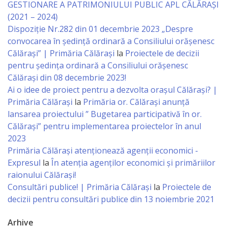
Consiliului
GESTIONARE A PATRIMONIULUI PUBLIC APL CĂLĂRAȘI
(2021 – 2024)
Dispoziții
Dispoziție Nr.282 din 01 decembrie 2023 „Despre
convocarea în ședință ordinară a Consiliului orășenesc
Proiecte
Călărași” | Primăria Călărași
la
Proiectele de decizii
pentru ședința ordinară a Consiliului orășenesc
de
Călărași din 08 decembrie 2023!
decizii
Ai o idee de proiect pentru a dezvolta orașul Călărași? |
Primăria Călărași
la
Primăria or. Călărași anunță
lansarea proiectului ” Bugetarea participativă în or.
Deciziile
Călărași” pentru implementarea proiectelor în anul
Consiliului
2023
Primăria Călăraşi atenţionează agenţii economici -
Consiliul
Expresul
la
În atenția agenților economici și primăriilor
raionului Călărași!
de
Consultări publice! | Primăria Călărași
la
Proiectele de
tineret
decizii pentru consultări publice din 13 noiembrie 2021
Arhive
Activitatea