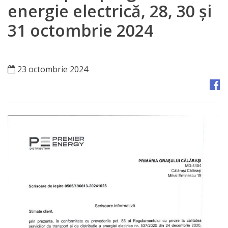
Orașe
energie electrică, 28, 30 și
înfrățite
31 octombrie 2024
Strategii
23 octombrie 2024
Registrul
de
Stat
al
Actelor
Locale
Primăria
Aparatul