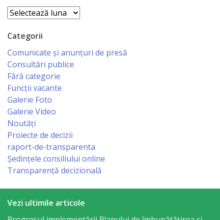
Arhive
primăriei
Categorii
Instituții
Comunicate și anunțuri de presă
subordonate
Consultări publice
Fără categorie
IET
Funcții vacante
Galerie Foto
Lăstărel
Galerie Video
Noutăți
IET
Proiecte de decizii
Guguță
raport-de-transparenta
Ședințele consiliului online
IET
Transparență decizională
DoReMiCii
Vezi ultimile articole
Școala
Progresul implementării Planului de îmbunătățirea și