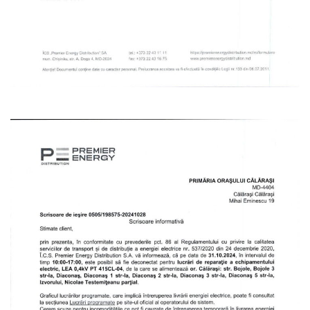
Serviciul
Juridic
Serviciul
în
Reglementarea
Regimului
Funciar
Serviciul
Relaţii
cu
Publicul