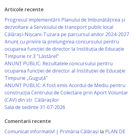
Regulament
Articole recente
Consiliul
Progresul implementării Planului de îmbunătățirea și
dezvoltare a Serviciului de transport public local
local
Călărași-Nișcani-Tuzara pe parcursul anilor 2024-2027
Anunț cu privire la prelungirea concursului pentru
Secretarul
ocuparea funcţiei de director la Instituția de Educație
Consiliului
Timpurie nr.3 ”Lăstărel”
ANUNȚ PUBLIC: Rezultatele concursului pentru
ocuparea funcției de director al Instituției de Educație
Consilieri
Timpurie „Guguță”
ANUNȚ PUBLIC: A fost emis Acordul de Mediu pentru
Comisii
construcția Centrului de Colectare prin Aport Voluntar
de
(CAV) din str. Călărașilor
Sala de sedinte 31-07-2026
specialitate
Comentarii recente
Regulamentul
Comunicat informativ! | Primăria Călărași
la
PLAN DE