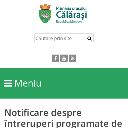
Acasă
Despre
orașul
Călărași
Istoria
Meniu
Orașului
Personalități
Notificare despre
Regulamente
întreruperi programate de