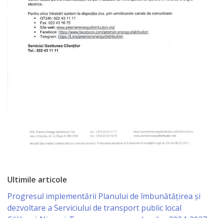
Specialist
în
Construcţii,
Gospodărie
Comunală
şi
Drumuri
Specialist
în
Ultimile articole
Problemele
Progresul implementării Planului de îmbunătățirea și
Antreprenoriat,
dezvoltare a Serviciului de transport public local