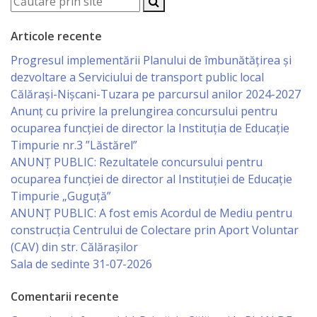
Specialist
Articole recente
în
Progresul implementării Planului de îmbunătățirea și
Construcţii,
dezvoltare a Serviciului de transport public local
Călărași-Nișcani-Tuzara pe parcursul anilor 2024-2027
Gospodărie
Anunț cu privire la prelungirea concursului pentru
Comunală
ocuparea funcţiei de director la Instituția de Educație
Timpurie nr.3 ”Lăstărel”
şi
ANUNȚ PUBLIC: Rezultatele concursului pentru
Drumuri
ocuparea funcției de director al Instituției de Educație
Timpurie „Guguță”
ANUNȚ PUBLIC: A fost emis Acordul de Mediu pentru
Specialist
construcția Centrului de Colectare prin Aport Voluntar
în
(CAV) din str. Călărașilor
Sala de sedinte 31-07-2026
Problemele
Antreprenoriat,
Comentarii recente