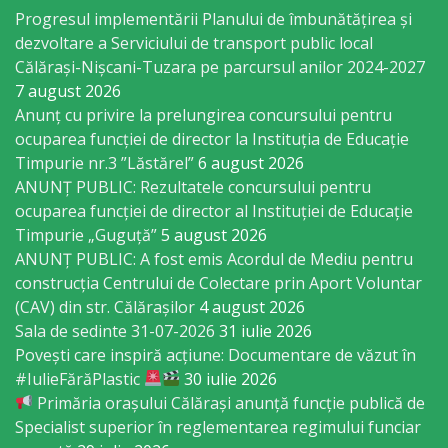
Regulament
Progresul implementării Planului de îmbunătățirea și
dezvoltare a Serviciului de transport public local
Consiliul
Călărași-Nișcani-Tuzara pe parcursul anilor 2024-2027
7 august 2026
local
Anunț cu privire la prelungirea concursului pentru
ocuparea funcţiei de director la Instituția de Educație
Secretarul
Timpurie nr.3 ”Lăstărel”
6 august 2026
Consiliului
ANUNȚ PUBLIC: Rezultatele concursului pentru
ocuparea funcției de director al Instituției de Educație
Timpurie „Guguță”
5 august 2026
Consilieri
ANUNȚ PUBLIC: A fost emis Acordul de Mediu pentru
construcția Centrului de Colectare prin Aport Voluntar
Comisii
(CAV) din str. Călărașilor
4 august 2026
de
Sala de sedinte 31-07-2026
31 iulie 2026
Povești care inspiră acțiune: Documentare de văzut în
specialitate
#IulieFărăPlastic
30 iulie 2026
Primăria orașului Călărași anunță funcție publică de
Regulamentul
Specialist superior în reglementarea regimului funciar