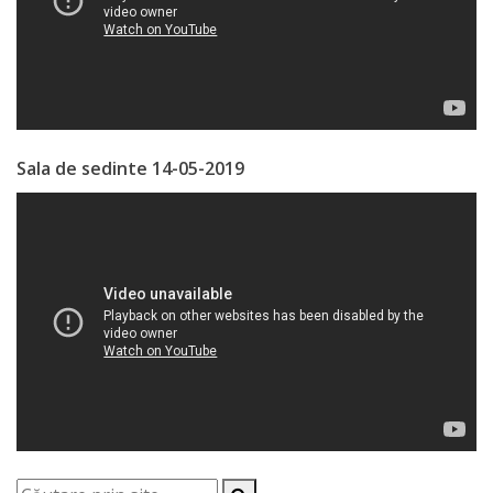
Serviciul
Juridic
Serviciul
Sala de sedinte 14-05-2019
în
Reglementarea
Regimului
Funciar
Serviciul
Relaţii
cu
Publicul