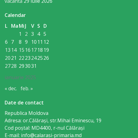
Consiliului
vacantă
29 iulie 2026
Calendar
Dispoziții
L
Ma
Mi
J
V
S
D
Proiecte
1
2
3
4
5
6
7
8
9
10
11
12
de
13
14
15
16
17
18
19
decizii
20
21
22
23
24
25
26
27
28
29
30
31
Deciziile
ianuarie 2025
Consiliului
« dec.
feb. »
Consiliul
Date de contact
de
Republica Moldova
tineret
Adresa: or.Călăraşi, str.Mihai Eminescu, 19
Cod poștal: MD4400, r-nul Călăraşi
E-mail: info@calarasi-primaria.md
Activitatea