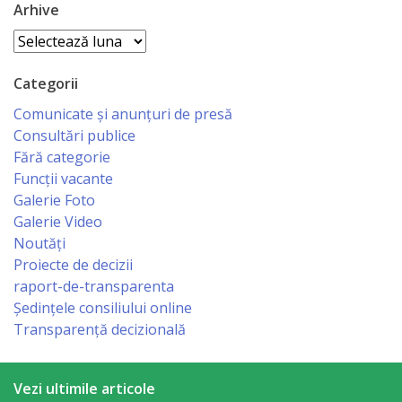
Arhive
Economist
Arhive
Primar
Categorii
Viceprimarii
Comunicate și anunțuri de presă
Consultări publice
Specialist
Fără categorie
Funcții vacante
Relații
Galerie Foto
cu
Galerie Video
Noutăți
Publicul,
Proiecte de decizii
Operator
raport-de-transparenta
Ședințele consiliului online
CISC
Transparență decizională
Organigrama
Vezi ultimile articole