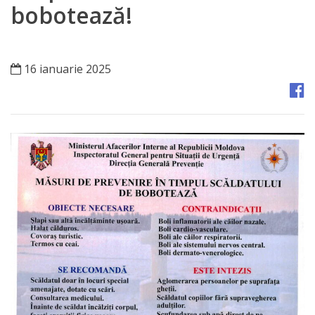
Orașe
bobotează!
înfrățite
Strategii
16 ianuarie 2025
Registrul
de
Stat
al
Actelor
Locale
Primăria
Aparatul