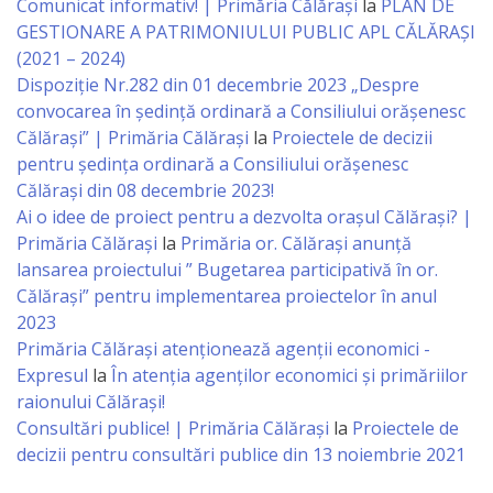
Business
Comunicat informativ! | Primăria Călărași
la
PLAN DE
GESTIONARE A PATRIMONIULUI PUBLIC APL CĂLĂRAȘI
şi
(2021 – 2024)
Comerţ
Dispoziție Nr.282 din 01 decembrie 2023 „Despre
convocarea în ședință ordinară a Consiliului orășenesc
Specialist
Călărași” | Primăria Călărași
la
Proiectele de decizii
pentru ședința ordinară a Consiliului orășenesc
în
Călărași din 08 decembrie 2023!
Problemele
Ai o idee de proiect pentru a dezvolta orașul Călărași? |
Primăria Călărași
la
Primăria or. Călărași anunță
Tineretului
lansarea proiectului ” Bugetarea participativă în or.
şi
Călărași” pentru implementarea proiectelor în anul
2023
Sportului
Primăria Călăraşi atenţionează agenţii economici -
Expresul
la
În atenția agenților economici și primăriilor
Specialist
raionului Călărași!
Consultări publice! | Primăria Călărași
la
Proiectele de
pentru
decizii pentru consultări publice din 13 noiembrie 2021
Planificare,