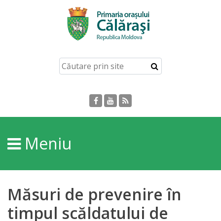
Acasă
Despre
orașul
Călărași
Istoria
Meniu
Orașului
Personalități
Măsuri de prevenire în
Regulamente
timpul scăldatului de