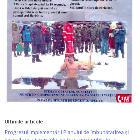
Primăriei
Lista
colaboratorilor
Primăriei
Călăraşi
Contabilitate
Serviciul
Arhitectură
şi
Urbanism
Ultimile articole
Progresul implementării Planului de îmbunătățirea și
Serviciul
dezvoltare a Serviciului de transport public local