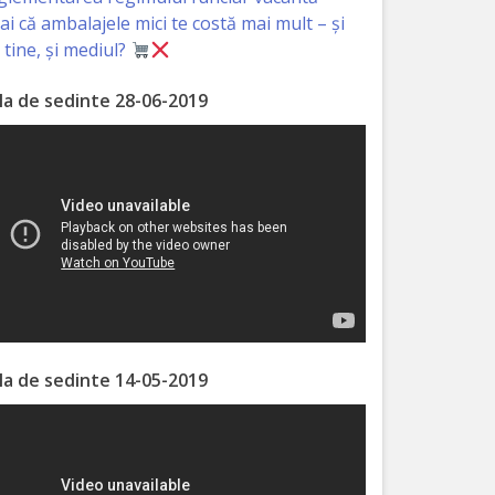
iai că ambalajele mici te costă mai mult – și
 tine, și mediul?
la de sedinte 28-06-2019
la de sedinte 14-05-2019