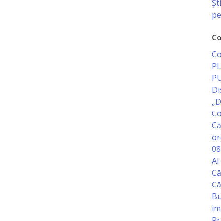
Șt
pe
Co
Co
PL
PU
Di
„D
Co
Că
or
08
Ai
Că
Că
Bu
im
Pr