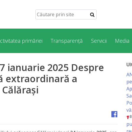
ctivitatea primăriei
Transparență
Servicii
Media
17 ianuarie 2025 Despre
Ul
AN
ă extraordinară a
pe
 Călărași
Ap
Sa
Po
vă
pu
re