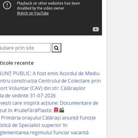
ticole recente
UNȚ PUBLIC: A fost emis Acordul de Mediu
ntru construcția Centrului de Colectare prin
ort Voluntar (CAV) din str. Călărașilor
la de sedinte 31-07-2026
vești care inspiră acțiune: Documentare de
zut în #IulieFărăPlastic
Primăria orașului Călărași anunță funcție
blică de Specialist superior în
glementarea regimului funciar vacantă