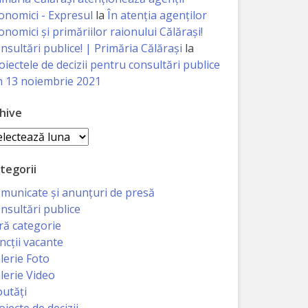
onomici - Expresul
la
În atenția agenților
onomici și primăriilor raionului Călărași!
nsultări publice! | Primăria Călărași
la
oiectele de decizii pentru consultări publice
n 13 noiembrie 2021
hive
hive
tegorii
municate și anunțuri de presă
nsultări publice
ră categorie
ncții vacante
lerie Foto
lerie Video
utăți
oiecte de decizii