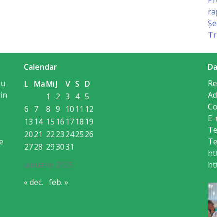
ra
Șe
Tr
Calendar
Da
iu
Re
L
Ma
Mi
J
V
S
D
in
Ad
1
2
3
4
5
Co
6
7
8
9
10
11
12
E-
13
14
15
16
17
18
19
Te
20
21
22
23
24
25
26
e
Te
27
28
29
30
31
ht
ianuarie 2025
ht
« dec.
feb. »