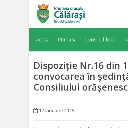
Acasă
Despre
Acasă
Primăria
Consiliul local
A
orașul
Călărași
Dispoziție Nr.16 din 
Istoria
convocarea în ședinț
Orașului
Consiliului orășenesc
Personalități
17 ianuarie 2025
Regulamente