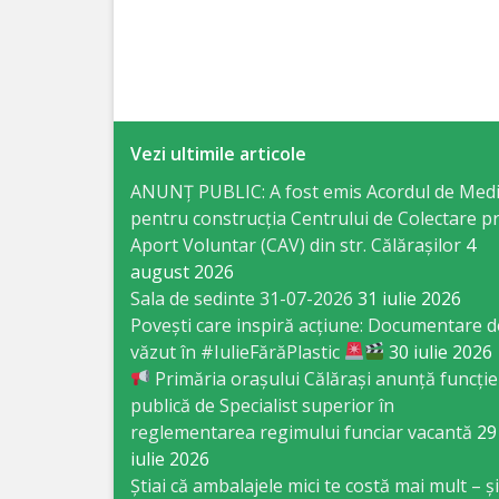
Specialist
în
Construcţii,
Vezi ultimile articole
Gospodărie
ANUNȚ PUBLIC: A fost emis Acordul de Med
Comunală
pentru construcția Centrului de Colectare pr
şi
Aport Voluntar (CAV) din str. Călărașilor
4
august 2026
Drumuri
Sala de sedinte 31-07-2026
31 iulie 2026
Povești care inspiră acțiune: Documentare d
Specialist
văzut în #IulieFărăPlastic
30 iulie 2026
Primăria orașului Călărași anunță funcție
în
publică de Specialist superior în
Problemele
reglementarea regimului funciar vacantă
29
iulie 2026
Antreprenoriat,
Știai că ambalajele mici te costă mai mult – și