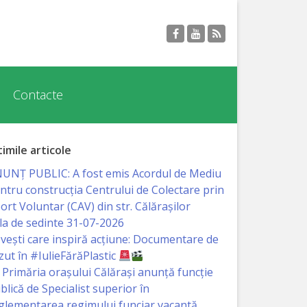
Contacte
timile articole
UNȚ PUBLIC: A fost emis Acordul de Mediu
ntru construcția Centrului de Colectare prin
ort Voluntar (CAV) din str. Călărașilor
la de sedinte 31-07-2026
vești care inspiră acțiune: Documentare de
zut în #IulieFărăPlastic
Primăria orașului Călărași anunță funcție
blică de Specialist superior în
glementarea regimului funciar vacantă