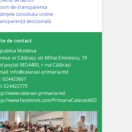
port-de-transparenta
dințele consiliului online
ansparență decizională
te de contact
publica Moldova
resa: or.Călăraşi, str.Mihai Eminescu, 19
d poștal: MD4400, r-nul Călăraşi
mail: info@calarasi-primaria.md
: 024423601
l: 024422773
tp://www.calarasi-primaria.md
tp://www.facebook.com/PrimariaCalarasiMD