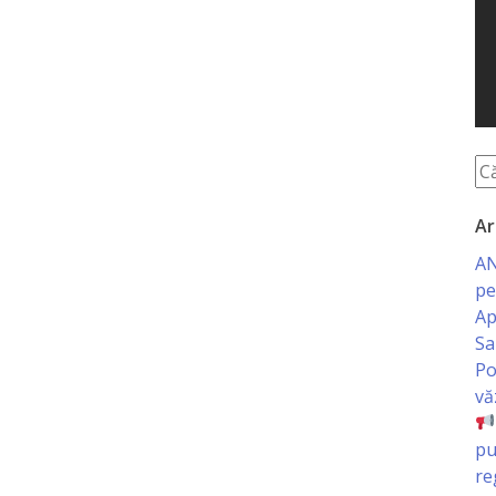
Ar
AN
pe
Ap
Sa
Po
vă
pu
re