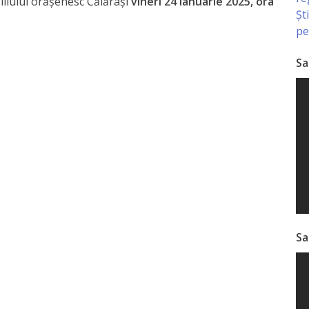
liului orășenesc Călărași
vineri 24 ianuarie 2025, ora
Șt
pe
Sa
Sa