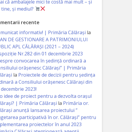
iai că ambalajele mici te costă mai mult – și
 tine, și mediul?
mentarii recente
municat informativ! | Primăria Călărași
la
AN DE GESTIONARE A PATRIMONIULUI
BLIC APL CĂLĂRAȘI (2021 – 2024)
spoziție Nr.282 din 01 decembrie 2023
espre convocarea în ședință ordinară a
nsiliului orășenesc Călărași” | Primăria
lărași
la
Proiectele de decizii pentru ședința
dinară a Consiliului orășenesc Călărași din
 decembrie 2023!
 o idee de proiect pentru a dezvolta orașul
lărași? | Primăria Călărași
la
Primăria or.
lărași anunță lansarea proiectului ”
getarea participativă în or. Călărași” pentru
plementarea proiectelor în anul 2023
imăria Călăraşi atenţionează agenţii