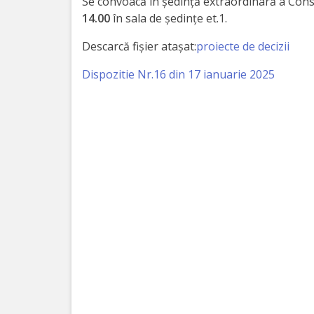
Orașe
Se convoacă în ședință extraordinară a Consi
14.00
în sala de ședințe et.1.
înfrățite
Descarcă fișier atașat:
proiecte de decizii
Strategii
Dispozitie Nr.16 din 17 ianuarie 2025
Registrul
de
Stat
al
Actelor
Locale
Primăria
Aparatul