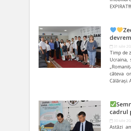
Orașe
EXPIRAT!!!
înfrățite
Strategii
Ze
devreme
Registrul
31 iulie 2
de
Timp de ze
Ucraina,
Stat
„Romaniț
al
câteva or
Călărași. 
Actelor
Locale
Semn
Primăria
cadrul 
30 iulie 2
Aparatul
Astăzi a