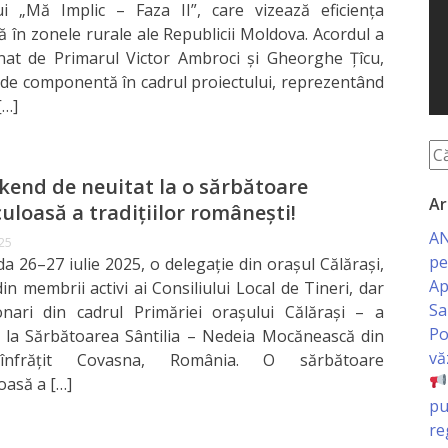
ui „Mă Implic – Faza II”, care vizează eficiența
ă în zonele rurale ale Republicii Moldova. Acordul a
nat de Primarul Victor Ambroci și Gheorghe Țîcu,
e componentă în cadrul proiectului, reprezentând
[…]
end de neuitat la o sărbătoare
Ar
uloasă a tradițiilor românești!
AN
025
pe
da 26–27 iulie 2025, o delegație din orașul Călărași,
Ap
in membrii activi ai Consiliului Local de Tineri, dar
Sa
onari din cadrul Primăriei orașului Călărași – a
Po
t la Sărbătoarea Sântilia – Nedeia Mocănească din
vă
înfrățit Covasna, România. O sărbătoare
oasă a […]
pu
re