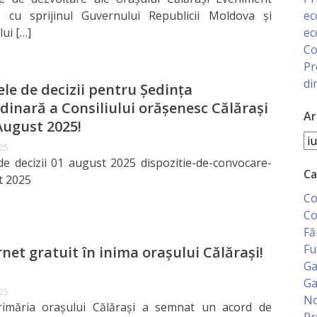
ec
t cu sprijinul Guvernului Republicii Moldova și
ec
lui […]
Co
Pr
di
ele de decizii pentru Ședința
dinară a Consiliului orășenesc Călărași
Ar
August 2025!
Ar
025
de decizii 01 august 2025 dispozitie-de-convocare-
Ca
t 2025
Co
Co
Fă
Fu
net gratuit în inima orașului Călărași!
Ga
Ga
025
No
Primăria orașului Călărași a semnat un acord de
Pr