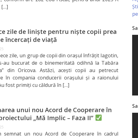
Șt
 […]
pe
Sa
ce zile de liniște pentru niște copii prea
 încercați de viață
025
ce zile, un grup de copii din orașul înfrățit Iagotin,
 s-au bucurat de o binemeritată odihnă la Tabăra
a” din Oricova. Astăzi, acești copii au petrecut
e în compania conducerii orașului și a raionului
Au fost primiți cu căldură în […]
Sa
area unui nou Acord de Cooperare în
proiectului „Mă Implic – Faza II”
025
m semnat un nou Acord de Cooperare în cadrul