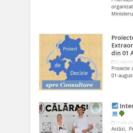
organiza
Serviciul
Ministeru
Juridic
Proiect
Serviciul
Extraor
în
din 01 
Reglementarea
21 iulie 2
Proiecte 
Regimului
01-augus
Funciar
Serviciul
Inter
Relaţii
cu
17 iulie 2
Publicul
Astăzi, 