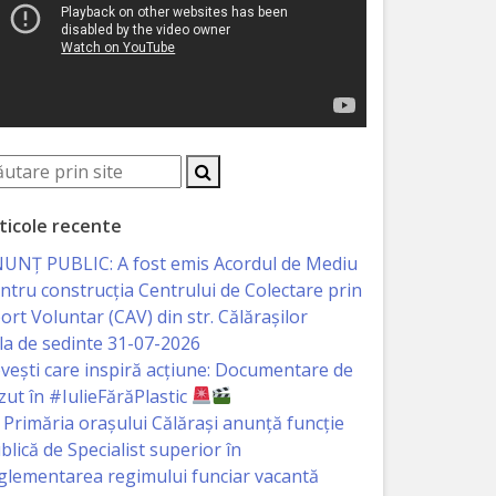
ticole recente
UNȚ PUBLIC: A fost emis Acordul de Mediu
ntru construcția Centrului de Colectare prin
ort Voluntar (CAV) din str. Călărașilor
la de sedinte 31-07-2026
vești care inspiră acțiune: Documentare de
zut în #IulieFărăPlastic
Primăria orașului Călărași anunță funcție
blică de Specialist superior în
glementarea regimului funciar vacantă