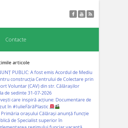
Contacte
timile articole
UNȚ PUBLIC: A fost emis Acordul de Mediu
ntru construcția Centrului de Colectare prin
ort Voluntar (CAV) din str. Călărașilor
la de sedinte 31-07-2026
vești care inspiră acțiune: Documentare de
zut în #IulieFărăPlastic
Primăria orașului Călărași anunță funcție
blică de Specialist superior în
glementarea regimului funciar vacantă