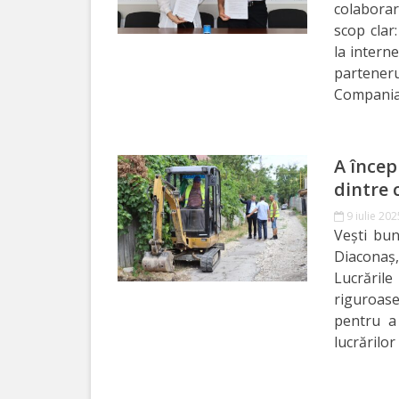
colabora
scop clar
Specialist
la intern
în
partener
Compania 
Construcţii,
Gospodărie
Comunală
A încep
dintre 
şi
9 iulie 202
Drumuri
Vești bun
Diaconaș,
Specialist
Lucrăril
riguroase
în
pentru a 
Problemele
lucrărilor
Antreprenoriat,