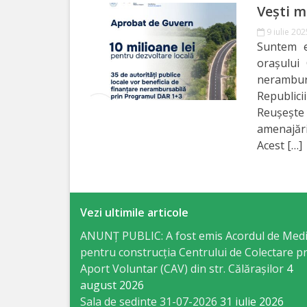
Business
Vești m
şi
9 iulie 202
Suntem e
Comerţ
orașului 
nerambur
Specialist
Republi
în
Reușeșt
amenajări
Problemele
Acest […]
Tineretului
şi
Sportului
Vezi ultimile articole
ANUNȚ PUBLIC: A fost emis Acordul de Med
Specialist
pentru construcția Centrului de Colectare pr
pentru
Aport Voluntar (CAV) din str. Călărașilor
4
august 2026
Planificare,
Sala de sedinte 31-07-2026
31 iulie 2026