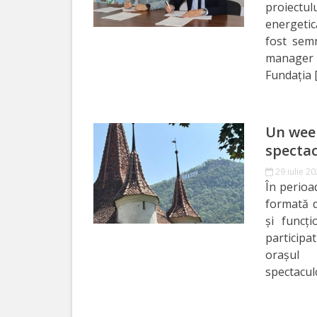
proiectul
Primăriei
energetic
fost sem
Lista
manager d
colaboratorilor
Fundația 
Primăriei
Călăraşi
Un week
spectac
Contabilitate
29 iulie 2
În perioa
Serviciul
formată d
Arhitectură
și funcți
participa
şi
orașul 
Urbanism
spectacul
Serviciul