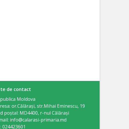
te de contact
publica Moldova
resa: or.Călăraşi, str.Mihai Eminescu, 19
d poștal: MD4400, r-nul Călăraşi
mail: info@calarasi-primaria.md
: 024423601