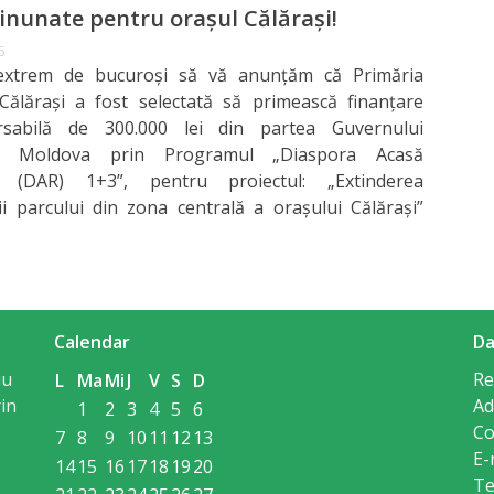
inunate pentru orașul Călărași!
5
xtrem de bucuroși să vă anunțăm că Primăria
Călărași a fost selectată să primească finanțare
sabilă de 300.000 lei din partea Guvernului
cii Moldova prin Programul „Diaspora Acasă
e (DAR) 1+3”, pentru proiectul: „Extinderea
i parcului din zona centrală a orașului Călărași”
Calendar
Da
iu
Re
L
Ma
Mi
J
V
S
D
in
Ad
1
2
3
4
5
6
Co
7
8
9
10
11
12
13
E-
14
15
16
17
18
19
20
Te