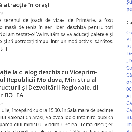
Șt
atracție în oraș!
pe
025
e terenul de joacă de vizavi de Primărie, a fost
Co
 o masă de tenis în aer liber, deschisă pentru toți
Co
 Noi am testat-o! Vă invităm să vă aduceți paletele și
PL
 și să petreceți timpul într-un mod activ și sănătos.
PU
 […]
Di
„D
Co
ație la dialog deschis cu Viceprim-
Că
ul Republicii Moldova, Ministru al
or
ructurii și Dezvoltării Regionale, dl
08
ir BOLEA
Ai
Că
025
Că
 iulie, începând cu ora 15:30, în Sala mare de ședințe
Bu
lui Raional Călărași, va avea loc o întâlnire publică
im
iparea dlui ministru Vladimir Bolea. Tema discuției:
Pr
ile de dezvoltare ale orașului Călărași Eveniment