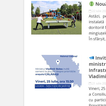
Nouă 
de
22 iulie 2
Atragere
Astăzi, p
instalată
a
doritorii!
Investiţiilor
mingiuțele
În sfârșit,
Serviciul
de
Invit
Colectare
ministr
a
Infrast
Vladim
Impozitelor
21 iulie 2
şi
Vineri, 25
a Consiliu
Taxelor
cu partic
Locale
Priorităț