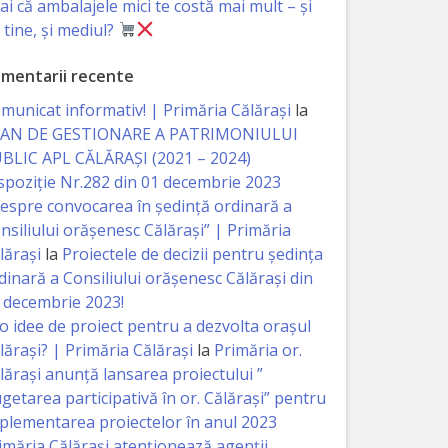
iai că ambalajele mici te costă mai mult – și
 tine, și mediul?
mentarii recente
municat informativ! | Primăria Călărași
la
AN DE GESTIONARE A PATRIMONIULUI
BLIC APL CĂLĂRAȘI (2021 – 2024)
spoziție Nr.282 din 01 decembrie 2023
espre convocarea în ședință ordinară a
nsiliului orășenesc Călărași” | Primăria
lărași
la
Proiectele de decizii pentru ședința
dinară a Consiliului orășenesc Călărași din
 decembrie 2023!
 o idee de proiect pentru a dezvolta orașul
lărași? | Primăria Călărași
la
Primăria or.
lărași anunță lansarea proiectului ”
getarea participativă în or. Călărași” pentru
plementarea proiectelor în anul 2023
imăria Călăraşi atenţionează agenţii