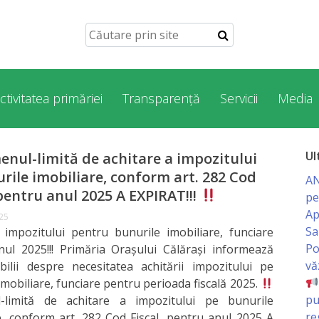
ctivitatea primăriei
Transparență
Servicii
Media
Ul
enul-limită de achitare a impozitului
rile imobiliare, conform art. 282 Cod
AN
 pentru anul 2025 A EXPIRAT!!!
pe
Ap
025
Sa
 impozitului pentru bunurile imobiliare, funciare
Po
ul 2025!!! Primăria Orașului Călărași informează
vă
bilii despre necesitatea achitării impozitului pe
imobiliare, funciare pentru perioada fiscală 2025.
pu
-limită de achitare a impozitului pe bunurile
re
e, conform art. 282 Cod Fiscal, pentru anul 2025 A