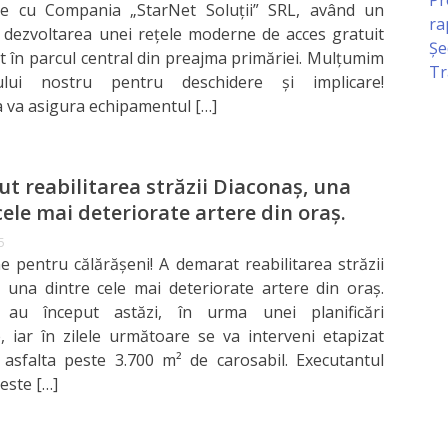
re cu Compania „StarNet Soluții” SRL, având un
ra
: dezvoltarea unei rețele moderne de acces gratuit
Șe
et în parcul central din preajma primăriei. Mulțumim
Tr
ului nostru pentru deschidere și implicare!
va asigura echipamentul […]
ut reabilitarea străzii Diaconaș, una
cele mai deteriorate artere din oraș.
5
e pentru călărășeni! A demarat reabilitarea străzii
 una dintre cele mai deteriorate artere din oraș.
e au început astăzi, în urma unei planificări
, iar în zilele următoare se va interveni etapizat
asfalta peste 3.700 m² de carosabil. Executantul
 este […]