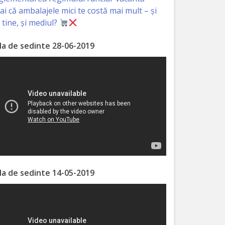
iai că ambalajele mici te costă mai mult – și
 tine, și mediul?
la de sedinte 28-06-2019
la de sedinte 14-05-2019