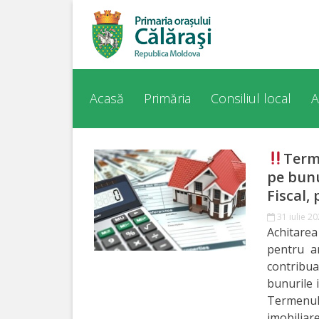
Acasă
Despre
Acasă
Primăria
Consiliul local
A
orașul
Călărași
Term
pe bunu
Istoria
Fiscal,
Orașului
31 iulie 2
Achitarea
Personalități
pentru an
contribua
Regulamente
bunurile 
Termenul
imobiliar