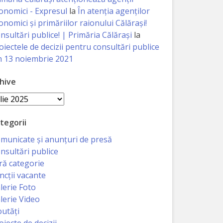
onomici - Expresul
la
În atenția agenților
onomici și primăriilor raionului Călărași!
nsultări publice! | Primăria Călărași
la
oiectele de decizii pentru consultări publice
n 13 noiembrie 2021
hive
hive
tegorii
municate și anunțuri de presă
nsultări publice
ră categorie
ncții vacante
lerie Foto
lerie Video
utăți
oiecte de decizii