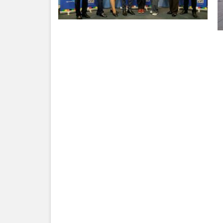
Serviciul
Juridic
Serviciul
în
Reglementarea
Regimului
Funciar
Serviciul
Relaţii
cu
Publicul