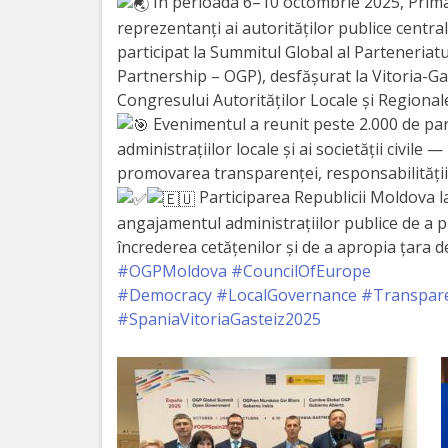
Orașe
În perioada 6–10 octombrie 2025, Prima
reprezentanți ai autorităților publice centrale
înfrățite
participat la Summitul Global al Parteneri
Partnership – OGP), desfășurat la Vitoria-Gast
Strategii
Congresului Autorităților Locale și Regional
Evenimentul a reunit peste 2.000 de part
Registrul
administrațiilor locale și ai societății civile 
promovarea transparenței, responsabilității ș
de
Participarea Republicii Moldova l
Stat
angajamentul administrațiilor publice de a p
încrederea cetățenilor și de a apropia țara
al
#OGPMoldova
#CouncilOfEurope
Actelor
#Democracy
#LocalGovernance
#Transpar
#SpaniaVitoriaGasteiz2025
Locale
Primăria
Aparatul