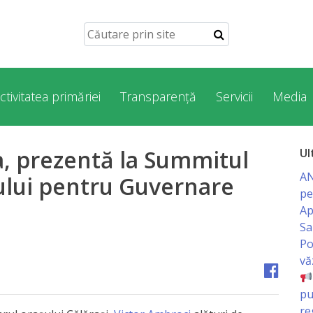
ctivitatea primăriei
Transparență
Servicii
Media
, prezentă la Summitul
Ul
AN
tului pentru Guvernare
pe
Ap
Sa
Po
vă
pu
re