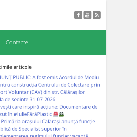
Contacte
timile articole
UNȚ PUBLIC: A fost emis Acordul de Mediu
ntru construcția Centrului de Colectare prin
ort Voluntar (CAV) din str. Călărașilor
la de sedinte 31-07-2026
vești care inspiră acțiune: Documentare de
zut în #IulieFărăPlastic
Primăria orașului Călărași anunță funcție
blică de Specialist superior în
glementarea regimului funciar vacantă