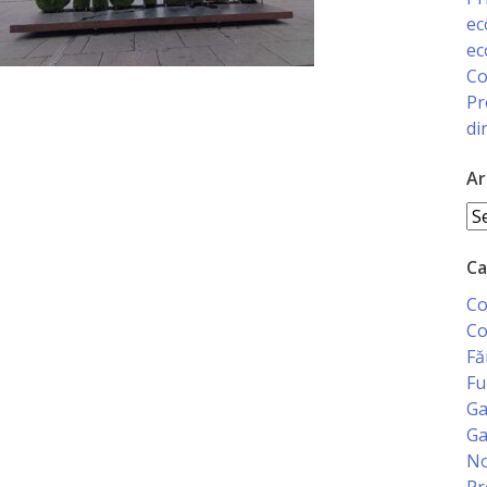
ec
ec
Co
Pr
di
Ar
Ar
Ca
Co
Co
Fă
Fu
Ga
Ga
No
Pr