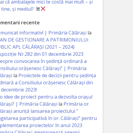
iai că ambalajele mici te costă mai mult – și
 tine, și mediul?
mentarii recente
municat informativ! | Primăria Călărași
la
AN DE GESTIONARE A PATRIMONIULUI
BLIC APL CĂLĂRAȘI (2021 – 2024)
spoziție Nr.282 din 01 decembrie 2023
espre convocarea în ședință ordinară a
nsiliului orășenesc Călărași” | Primăria
lărași
la
Proiectele de decizii pentru ședința
dinară a Consiliului orășenesc Călărași din
 decembrie 2023!
 o idee de proiect pentru a dezvolta orașul
lărași? | Primăria Călărași
la
Primăria or.
lărași anunță lansarea proiectului ”
getarea participativă în or. Călărași” pentru
plementarea proiectelor în anul 2023
imăria Călăraşi atenţionează agenţii