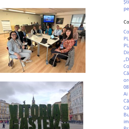
Șt
pe
Co
Co
PL
PU
Di
„D
Co
Că
or
08
Ai
Că
Că
Bu
im
Pr