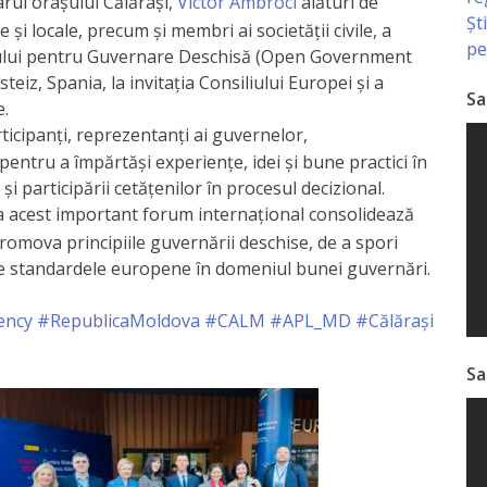
rul orașului Călărași,
Victor Ambroci
alături de
Șt
 și locale, precum și membri ai societății civile, a
pe
atului pentru Guvernare Deschisă (Open Government
eiz, Spania, la invitația Consiliului Europei și a
Sa
e.
icipanți, reprezentanți ai guvernelor,
— pentru a împărtăși experiențe, idei și bune practici în
i participării cetățenilor în procesul decizional.
a acest important forum internațional consolidează
romova principiile guvernării deschise, de a spori
 de standardele europene în domeniul bunei guvernări.
ency
#RepublicaMoldova
#CALM
#APL_MD
#Călărași
Sa