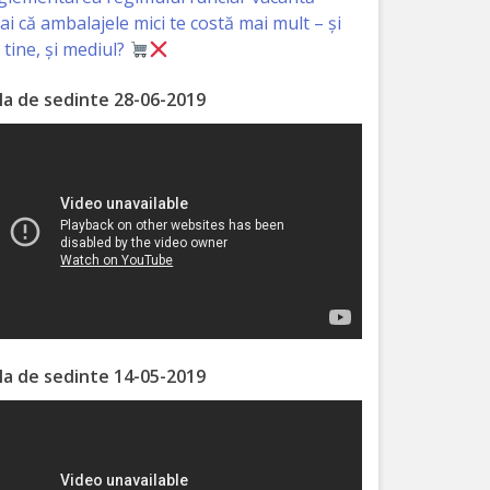
iai că ambalajele mici te costă mai mult – și
 tine, și mediul?
la de sedinte 28-06-2019
la de sedinte 14-05-2019