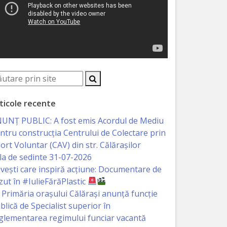
ticole recente
UNȚ PUBLIC: A fost emis Acordul de Mediu
ntru construcția Centrului de Colectare prin
ort Voluntar (CAV) din str. Călărașilor
la de sedinte 31-07-2026
vești care inspiră acțiune: Documentare de
zut în #IulieFărăPlastic
Primăria orașului Călărași anunță funcție
blică de Specialist superior în
glementarea regimului funciar vacantă