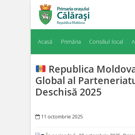
Acasă
Despre
Acasă
Primăria
Consiliul local
A
orașul
Călărași
Republica Moldova
Istoria
Global al Parteneria
Orașului
Deschisă 2025
Personalități
11 octombrie 2025
Regulamente