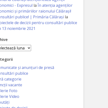
onomici - Expresul
la
În atenția agenților
onomici și primăriilor raionului Călărași!
nsultări publice! | Primăria Călărași
la
oiectele de decizii pentru consultări publice
n 13 noiembrie 2021
hive
hive
tegorii
municate și anunțuri de presă
nsultări publice
ră categorie
ncții vacante
lerie Foto
lerie Video
utăți
oiecte de decizii