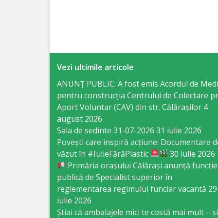
Specialist
în
Construcţii,
Vezi ultimile articole
Gospodărie
ANUNȚ PUBLIC: A fost emis Acordul de Med
Comunală
pentru construcția Centrului de Colectare pr
şi
Aport Voluntar (CAV) din str. Călărașilor
4
august 2026
Drumuri
Sala de sedinte 31-07-2026
31 iulie 2026
Povești care inspiră acțiune: Documentare d
Specialist
văzut în #IulieFărăPlastic
30 iulie 2026
Primăria orașului Călărași anunță funcție
în
publică de Specialist superior în
Problemele
reglementarea regimului funciar vacantă
29
iulie 2026
Antreprenoriat,
Știai că ambalajele mici te costă mai mult – și