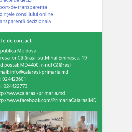
port-de-transparenta
dințele consiliului online
ansparență decizională
te de contact
publica Moldova
resa: or.Călăraşi, str.Mihai Eminescu, 19
d poștal: MD4400, r-nul Călăraşi
mail: info@calarasi-primaria.md
: 024423601
l: 024422773
tp://www.calarasi-primaria.md
tp://www.facebook.com/PrimariaCalarasiMD