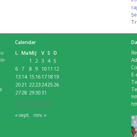
ra
Șe
Tr
Calendar
Da
iu
Re
L
Ma
Mi
J
V
S
D
in
Ad
1
2
3
4
5
Co
6
7
8
9
10
11
12
E-
13
14
15
16
17
18
19
Te
20
21
22
23
24
25
26
e
Te
27
28
29
30
31
ht
octombrie 2025
ht
« sept.
nov. »