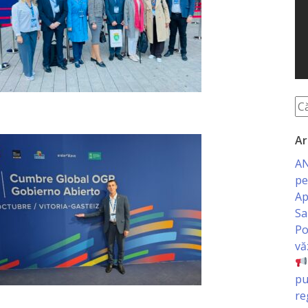
Ar
AN
pe
Ap
Sa
Po
vă
pu
re