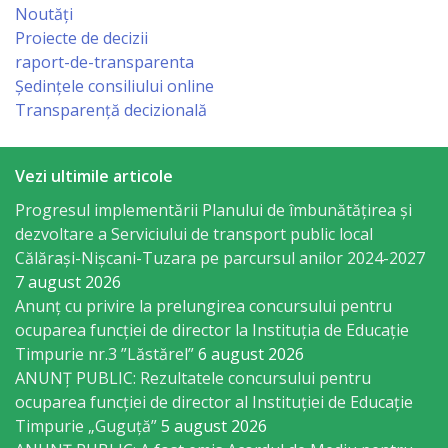
Regulament
Noutăți
Proiecte de decizii
Consiliul
raport-de-transparenta
Ședințele consiliului online
local
Transparență decizională
Secretarul
Vezi ultimile articole
Consiliului
Progresul implementării Planului de îmbunătățirea și
dezvoltare a Serviciului de transport public local
Consilieri
Călărași-Nișcani-Tuzara pe parcursul anilor 2024-2027
7 august 2026
Comisii
Anunț cu privire la prelungirea concursului pentru
de
ocuparea funcţiei de director la Instituția de Educație
Timpurie nr.3 ”Lăstărel”
6 august 2026
specialitate
ANUNȚ PUBLIC: Rezultatele concursului pentru
ocuparea funcției de director al Instituției de Educație
Regulamentul
Timpurie „Guguță”
5 august 2026