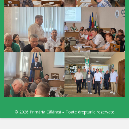
sportivă
„Mihai
Viteazul”
Școala
Sportivă
Specializată
de
Rezerve
Olimpice
Călărași
© 2026 Primăria Călărași – Toate drepturile rezervate
Stadionul