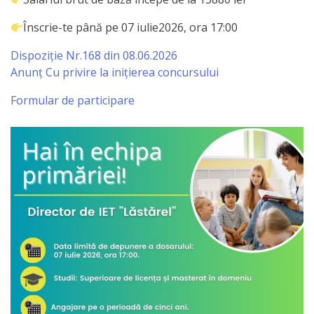
Primăriei
Înscrie-te până pe 07 iulie2026, ora 17:00
Lista
Dispoziție Nr.168 din 08.06.2026
colaboratorilor
Anunț Cu privire la inițierea concursului
Primăriei
Formular de participare
Călăraşi
Contabilitate
Serviciul
Arhitectură
şi
Urbanism
Serviciul