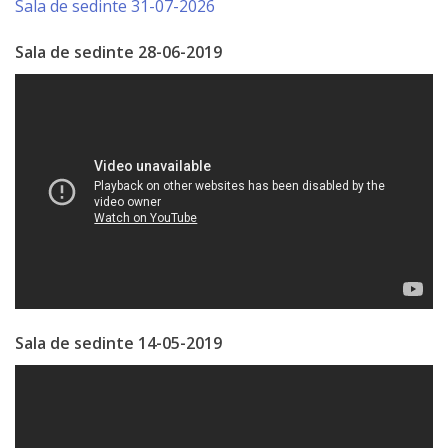
Sala de sedinte 31-07-2026
Serviciul
Sala de sedinte 28-06-2019
Juridic
Serviciul
în
Reglementarea
Regimului
Funciar
Serviciul
Sala de sedinte 14-05-2019
Relaţii
cu
Publicul