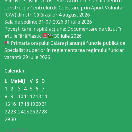
Consiliului
ANUNȚ PUBLIC: A fost emis Acordul de Mediu pentru
construcția Centrului de Colectare prin Aport Voluntar
(CAV) din str. Călărașilor
4 august 2026
Dispoziții
Sala de sedinte 31-07-2026
31 iulie 2026
Povești care inspiră acțiune: Documentare de văzut în
Proiecte
#IulieFărăPlastic
30 iulie 2026
de
Primăria orașului Călărași anunță funcție publică de
Specialist superior în reglementarea regimului funciar
decizii
vacantă
29 iulie 2026
Deciziile
Calendar
Consiliului
L
Ma
Mi
J
V
S
D
1
2
3
4
5
6
7
Consiliul
8
9
10
11
12
13
14
de
15
16
17
18
19
20
21
22
23
24
25
26
27
28
tineret
29
30
Activitatea
iunie 2026