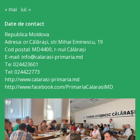
primăriei
« mai
iul. »
Date de contact
Instituții
Republica Moldova
subordonate
Adresa: or.Călăraşi, str.Mihai Eminescu, 19
Cod poștal: MD4400, r-nul Călăraşi
IET
E-mail: info@calarasi-primaria.md
Lăstărel
Te: 024423601
Tel: 024422773
http://www.calarasi-primaria.md
IET
http://www.facebook.com/PrimariaCalarasiMD
Guguță
IET
DoReMiCii
Școala