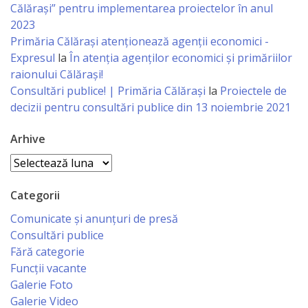
Călărași” pentru implementarea proiectelor în anul
Economist
2023
Primăria Călăraşi atenţionează agenţii economici -
Primar
Expresul
la
În atenția agenților economici și primăriilor
raionului Călărași!
Viceprimarii
Consultări publice! | Primăria Călărași
la
Proiectele de
decizii pentru consultări publice din 13 noiembrie 2021
Specialist
Arhive
Relații
Arhive
cu
Publicul,
Categorii
Operator
Comunicate și anunțuri de presă
Consultări publice
CISC
Fără categorie
Funcții vacante
Organigrama
Galerie Foto
Galerie Video