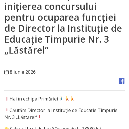
Orașe
inițierea concursului
înfrățite
pentru ocuparea funcției
de Director la Instituție de
Strategii
Educație Timpurie Nr. 3
Registrul
„Lăstărel”
de
Stat
al
8 iunie 2026
Actelor
Locale
Hai în echipa Primăriei
Primăria
Căutăm Director la Instituție de Educație Timpurie
Nr. 3 „Lăstărel”
Aparatul
Salariul brut de bază începe de la 13880 lei