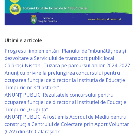
de
Atragere
a
Investiţiilor
Ultimile articole
Progresul implementării Planului de îmbunătățirea și
Serviciul
dezvoltare a Serviciului de transport public local
Călărași-Nișcani-Tuzara pe parcursul anilor 2024-2027
de
Anunț cu privire la prelungirea concursului pentru
Colectare
ocuparea funcţiei de director la Instituția de Educație
Timpurie nr.3 ”Lăstărel”
a
ANUNȚ PUBLIC: Rezultatele concursului pentru
Impozitelor
ocuparea funcției de director al Instituției de Educație
Timpurie „Guguță”
şi
ANUNȚ PUBLIC: A fost emis Acordul de Mediu pentru
Taxelor
construcția Centrului de Colectare prin Aport Voluntar
(CAV) din str. Călărașilor
Locale