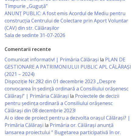
Business
Timpurie „Guguță”
şi
ANUNȚ PUBLIC: A fost emis Acordul de Mediu pentru
construcția Centrului de Colectare prin Aport Voluntar
Comerţ
(CAV) din str. Călărașilor
Sala de sedinte 31-07-2026
Specialist
în
Comentarii recente
Comunicat informativ! | Primăria Călărași
la
PLAN DE
Problemele
GESTIONARE A PATRIMONIULUI PUBLIC APL CĂLĂRAȘI
Tineretului
(2021 – 2024)
Dispoziție Nr.282 din 01 decembrie 2023 „Despre
şi
convocarea în ședință ordinară a Consiliului orășenesc
Sportului
Călărași” | Primăria Călărași
la
Proiectele de decizii
pentru ședința ordinară a Consiliului orășenesc
Specialist
Călărași din 08 decembrie 2023!
Ai o idee de proiect pentru a dezvolta orașul Călărași? |
pentru
Primăria Călărași
la
Primăria or. Călărași anunță
Planificare,
lansarea proiectului ” Bugetarea participativă în or.