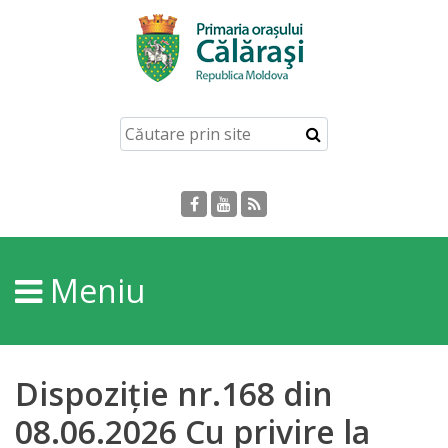
Acasă
Despre
orașul
Călărași
Istoria
Meniu
Orașului
Personalități
Dispoziție nr.168 din
Regulamente
08.06.2026 Cu privire la