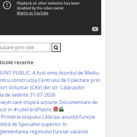
ticole recente
UNȚ PUBLIC: A fost emis Acordul de Mediu
ntru construcția Centrului de Colectare prin
ort Voluntar (CAV) din str. Călărașilor
la de sedinte 31-07-2026
vești care inspiră acțiune: Documentare de
zut în #IulieFărăPlastic
Primăria orașului Călărași anunță funcție
blică de Specialist superior în
glementarea regimului funciar vacantă