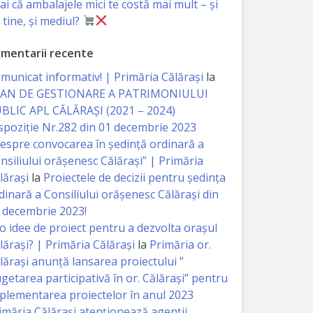
iai că ambalajele mici te costă mai mult – și
 tine, și mediul?
mentarii recente
municat informativ! | Primăria Călărași
la
AN DE GESTIONARE A PATRIMONIULUI
BLIC APL CĂLĂRAȘI (2021 – 2024)
spoziție Nr.282 din 01 decembrie 2023
espre convocarea în ședință ordinară a
nsiliului orășenesc Călărași” | Primăria
lărași
la
Proiectele de decizii pentru ședința
dinară a Consiliului orășenesc Călărași din
 decembrie 2023!
 o idee de proiect pentru a dezvolta orașul
lărași? | Primăria Călărași
la
Primăria or.
lărași anunță lansarea proiectului ”
getarea participativă în or. Călărași” pentru
plementarea proiectelor în anul 2023
imăria Călăraşi atenţionează agenţii