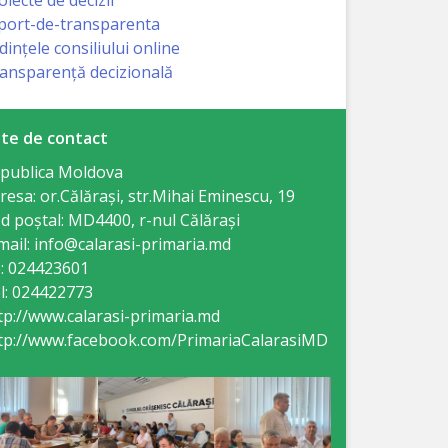
port-de-transparenta
dințele consiliului online
ansparență decizională
te de contact
publica Moldova
resa: or.Călăraşi, str.Mihai Eminescu, 19
d poștal: MD4400, r-nul Călăraşi
mail: info@calarasi-primaria.md
: 024423601
l: 024422773
tp://www.calarasi-primaria.md
tp://www.facebook.com/PrimariaCalarasiMD