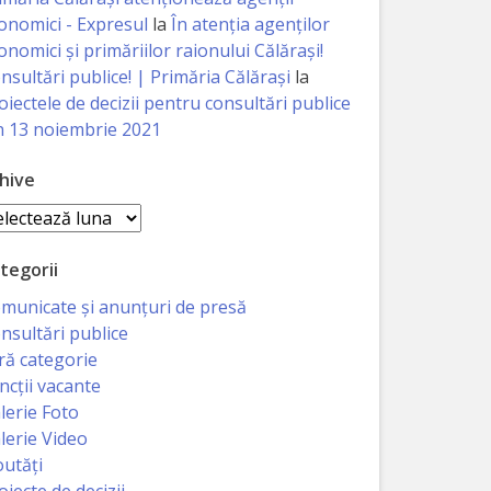
onomici - Expresul
la
În atenția agenților
onomici și primăriilor raionului Călărași!
nsultări publice! | Primăria Călărași
la
oiectele de decizii pentru consultări publice
n 13 noiembrie 2021
hive
hive
tegorii
municate și anunțuri de presă
nsultări publice
ră categorie
ncții vacante
lerie Foto
lerie Video
utăți
oiecte de decizii