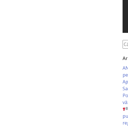
Ar
AN
pe
Ap
Sa
Po
vă
pu
re