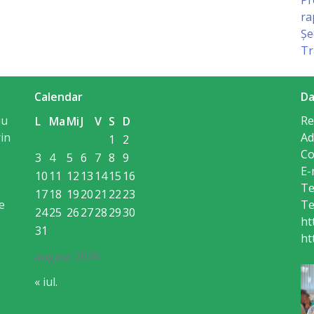
ra
Șe
Tr
Calendar
Da
iu
Re
L
Ma
Mi
J
V
S
D
in
Ad
1
2
Co
3
4
5
6
7
8
9
E-
10
11
12
13
14
15
16
Te
17
18
19
20
21
22
23
e
Te
24
25
26
27
28
29
30
ht
31
ht
august 2026
« iul.