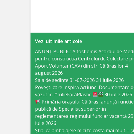
Specialist
în
Construcţii,
Vezi ultimile articole
Gospodărie
ANUNȚ PUBLIC: A fost emis Acordul de Med
Comunală
pentru construcția Centrului de Colectare pr
şi
Aport Voluntar (CAV) din str. Călărașilor
4
august 2026
Drumuri
Sala de sedinte 31-07-2026
31 iulie 2026
Povești care inspiră acțiune: Documentare d
Specialist
văzut în #IulieFărăPlastic
30 iulie 2026
Primăria orașului Călărași anunță funcție
în
publică de Specialist superior în
Problemele
reglementarea regimului funciar vacantă
29
iulie 2026
Antreprenoriat,
Știai că ambalajele mici te costă mai mult – și