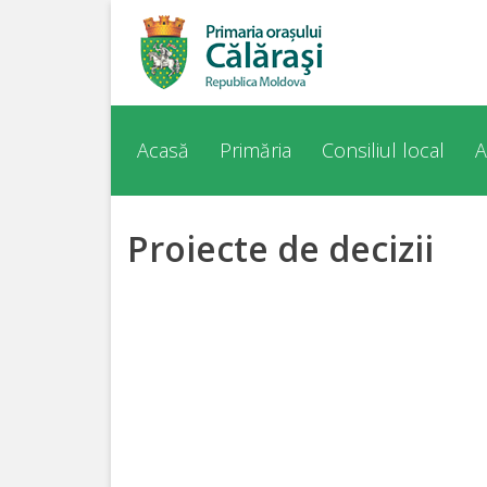
Acasă
Despre
Acasă
Primăria
Consiliul local
A
orașul
Călărași
Proiecte de decizii
Istoria
Orașului
Personalități
Regulamente