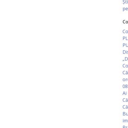
Șt
pe
Co
Co
PL
PU
Di
„D
Co
Că
or
08
Ai
Că
Că
Bu
im
Pr