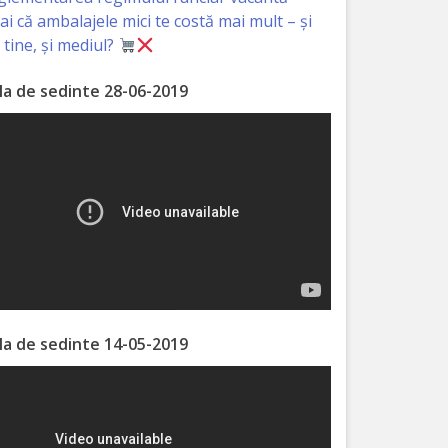
iai că ambalajele mici te costă mai mult – și
 tine, și mediul?
la de sedinte 28-06-2019
la de sedinte 14-05-2019