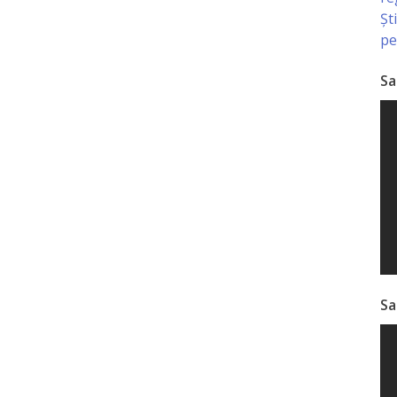
Șt
pe
Sa
Sa