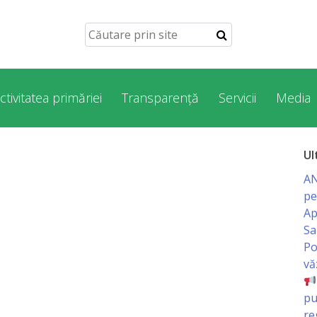
ctivitatea primăriei
Transparență
Servicii
Media
Ul
AN
pe
Ap
Sa
Po
vă
pu
re