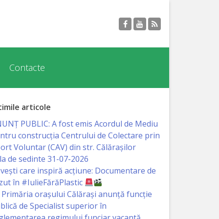
Contacte
timile articole
UNȚ PUBLIC: A fost emis Acordul de Mediu
ntru construcția Centrului de Colectare prin
ort Voluntar (CAV) din str. Călărașilor
la de sedinte 31-07-2026
vești care inspiră acțiune: Documentare de
zut în #IulieFărăPlastic
Primăria orașului Călărași anunță funcție
blică de Specialist superior în
glementarea regimului funciar vacantă