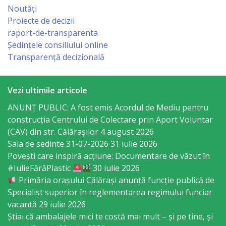
Business
Noutăți
şi
Proiecte de decizii
raport-de-transparenta
Comerţ
Ședințele consiliului online
Transparență decizională
Specialist
în
Vezi ultimile articole
Problemele
ANUNȚ PUBLIC: A fost emis Acordul de Mediu pentru
Tineretului
construcția Centrului de Colectare prin Aport Voluntar
(CAV) din str. Călărașilor
4 august 2026
şi
Sala de sedinte 31-07-2026
31 iulie 2026
Sportului
Povești care inspiră acțiune: Documentare de văzut în
#IulieFărăPlastic
30 iulie 2026
Specialist
Primăria orașului Călărași anunță funcție publică de
Specialist superior în reglementarea regimului funciar
pentru
vacantă
29 iulie 2026
Planificare,
Știai că ambalajele mici te costă mai mult – și pe tine, și