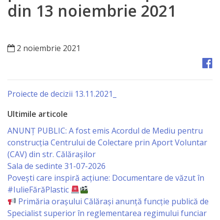
Orașe
din 13 noiembrie 2021
înfrățite
Strategii
2 noiembrie 2021
Registrul
de
Proiecte de decizii 13.11.2021_
Stat
Ultimile articole
al
ANUNȚ PUBLIC: A fost emis Acordul de Mediu pentru
Actelor
construcția Centrului de Colectare prin Aport Voluntar
(CAV) din str. Călărașilor
Locale
Sala de sedinte 31-07-2026
Povești care inspiră acțiune: Documentare de văzut în
Primăria
#IulieFărăPlastic
Primăria orașului Călărași anunță funcție publică de
Aparatul
Specialist superior în reglementarea regimului funciar