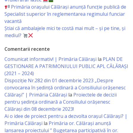
Primăria orașului Călărași anunță funcție publică de
Serviciul
Specialist superior în reglementarea regimului funciar
vacantă
Juridic
Știai că ambalajele mici te costă mai mult – și pe tine, și
mediul?
Serviciul
în
Comentarii recente
Comunicat informativ! | Primăria Călărași
la
PLAN DE
Reglementarea
GESTIONARE A PATRIMONIULUI PUBLIC APL CĂLĂRAȘI
Regimului
(2021 – 2024)
Dispoziție Nr.282 din 01 decembrie 2023 „Despre
Funciar
convocarea în ședință ordinară a Consiliului orășenesc
Călărași” | Primăria Călărași
la
Proiectele de decizii
Serviciul
pentru ședința ordinară a Consiliului orășenesc
Relaţii
Călărași din 08 decembrie 2023!
Ai o idee de proiect pentru a dezvolta orașul Călărași? |
cu
Primăria Călărași
la
Primăria or. Călărași anunță
Publicul
lansarea proiectului ” Bugetarea participativă în or.