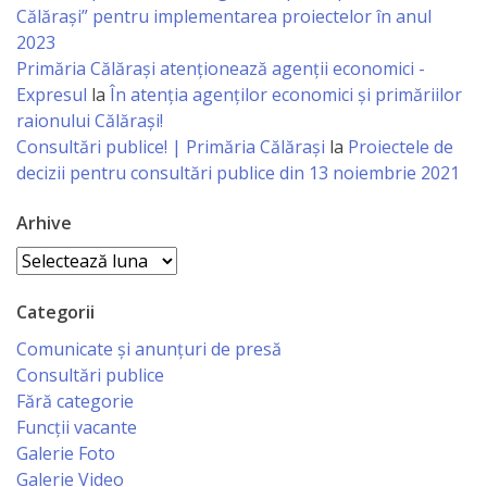
Călărași” pentru implementarea proiectelor în anul
Specialist
2023
Primăria Călăraşi atenţionează agenţii economici -
în
Expresul
la
În atenția agenților economici și primăriilor
Construcţii,
raionului Călărași!
Consultări publice! | Primăria Călărași
la
Proiectele de
Gospodărie
decizii pentru consultări publice din 13 noiembrie 2021
Comunală
Arhive
şi
Arhive
Drumuri
Categorii
Specialist
Comunicate și anunțuri de presă
în
Consultări publice
Fără categorie
Problemele
Funcții vacante
Antreprenoriat,
Galerie Foto
Galerie Video