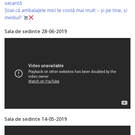
vacantă
Primăriei
Știai că ambalajele mici te costă mai mult – și pe tine, și
mediul?
Lista
colaboratorilor
Sala de sedinte 28-06-2019
Primăriei
Călăraşi
Contabilitate
Serviciul
Arhitectură
şi
Urbanism
Sala de sedinte 14-05-2019
Serviciul