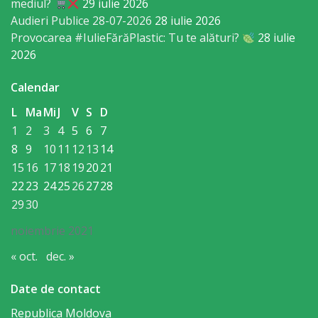
mediul?
29 iulie 2026
Economist
Audieri Publice 28-07-2026
28 iulie 2026
Provocarea #IulieFărăPlastic: Tu te alături?
28 iulie
Primar
2026
Viceprimarii
Calendar
L
Ma
Mi
J
V
S
D
Specialist
1
2
3
4
5
6
7
Relații
8
9
10
11
12
13
14
15
16
17
18
19
20
21
cu
22
23
24
25
26
27
28
Publicul,
29
30
Operator
noiembrie 2021
CISC
« oct.
dec. »
Organigrama
Date de contact
Republica Moldova