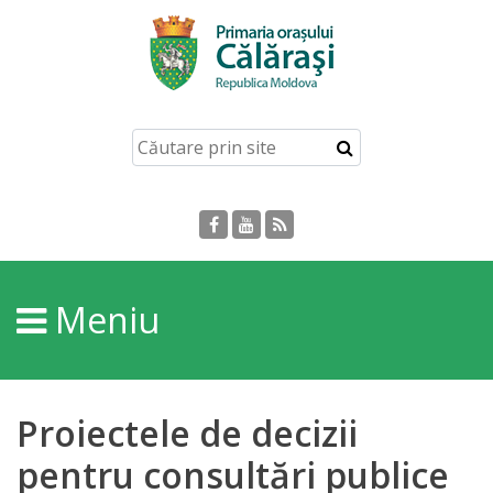
Acasă
Despre
orașul
Călărași
Istoria
Meniu
Orașului
Personalități
Proiectele de decizii
Regulamente
pentru consultări publice