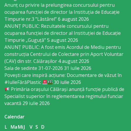
Anunț cu privire la prelungirea concursului pentru
sportivă
ocuparea funcţiei de director la Instituția de Educație
„Mihai
Timpurie nr.3 ”Lăstărel”
6 august 2026
ANUNȚ PUBLIC: Rezultatele concursului pentru
Viteazul”
ocuparea funcției de director al Instituției de Educație
Timpurie „Guguță”
5 august 2026
Școala
ANUNȚ PUBLIC: A fost emis Acordul de Mediu pentru
Sportivă
construcția Centrului de Colectare prin Aport Voluntar
(CAV) din str. Călărașilor
4 august 2026
Specializată
Sala de sedinte 31-07-2026
31 iulie 2026
de
Povești care inspiră acțiune: Documentare de văzut în
#IulieFărăPlastic
30 iulie 2026
Rezerve
Primăria orașului Călărași anunță funcție publică de
Olimpice
Specialist superior în reglementarea regimului funciar
vacantă
29 iulie 2026
Călărași
Calendar
Stadionul
L
Ma
Mi
J
V
S
D