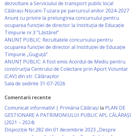
Regulament
dezvoltare a Serviciului de transport public local
Călărași-Nișcani-Tuzara pe parcursul anilor 2024-2027
Anunț cu privire la prelungirea concursului pentru
Consiliul
ocuparea funcţiei de director la Instituția de Educație
local
Timpurie nr.3 ”Lăstărel”
ANUNȚ PUBLIC: Rezultatele concursului pentru
Secretarul
ocuparea funcției de director al Instituției de Educație
Timpurie „Guguță”
Consiliului
ANUNȚ PUBLIC: A fost emis Acordul de Mediu pentru
construcția Centrului de Colectare prin Aport Voluntar
Consilieri
(CAV) din str. Călărașilor
Sala de sedinte 31-07-2026
Comisii
Comentarii recente
de
Comunicat informativ! | Primăria Călărași
la
PLAN DE
specialitate
GESTIONARE A PATRIMONIULUI PUBLIC APL CĂLĂRAȘI
(2021 – 2024)
Regulamentul
Dispoziție Nr.282 din 01 decembrie 2023 „Despre