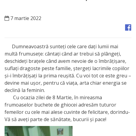
Orașe
înfrățite
7 martie 2022
Strategii
Registrul
Dumneavoastră sunteţi cele care daţi lumii mai
de
multă frumuseţe: cântaţi când ar trebui să plângeţi,
deschideţi braţele când avem nevoie de o îmbrăţişare,
Stat
suflaţi dragoste peste familie, ştergeţi lacrimile copiilor
al
şi-i îmbrăţişaţi la prima reuşită. Cu voi tot ce este greu –
devine mai uşor, pentru că viaţa, arta chiar energia se
Actelor
declină la feminin.
Locale
Cu ocazia zilei de 8 Martie, în mireasma
frumoaselor buchete de ghiocei adresăm tuturor
femeilor cu cele mai alese cuvinte de felicitare, dorindu-
Primăria
Vă să aveți parte de sănătate, bucurii și pace!
Aparatul