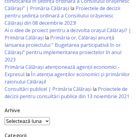
Consiliului
convocarea în ședință ordinară a Consiliului orășenesc
Călărași” | Primăria Călărași
la
Proiectele de decizii
pentru ședința ordinară a Consiliului orășenesc
Dispoziții
Călărași din 08 decembrie 2023!
Ai o idee de proiect pentru a dezvolta orașul Călărași? |
Proiecte
Primăria Călărași
la
Primăria or. Călărași anunță
de
lansarea proiectului ” Bugetarea participativă în or.
Călărași” pentru implementarea proiectelor în anul
decizii
2023
Primăria Călăraşi atenţionează agenţii economici -
Deciziile
Expresul
la
În atenția agenților economici și primăriilor
Consiliului
raionului Călărași!
Consultări publice! | Primăria Călărași
la
Proiectele de
decizii pentru consultări publice din 13 noiembrie 2021
Consiliul
de
Arhive
tineret
Arhive
Activitatea
Categorii