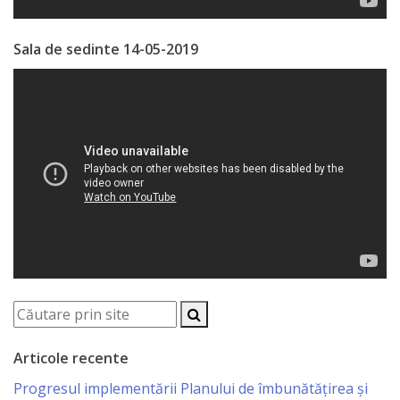
Economist
Sala de sedinte 14-05-2019
Primar
Viceprimarii
Specialist
Relații
cu
Publicul,
Operator
CISC
Articole recente
Organigrama
Progresul implementării Planului de îmbunătățirea și