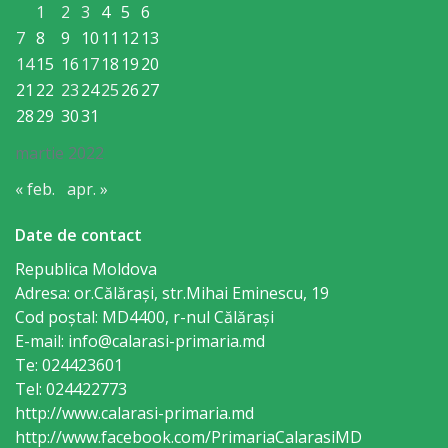
orășenesc
1
2
3
4
5
6
7
8
9
10
11
12
13
Muzeul
14
15
16
17
18
19
20
de
21
22
23
24
25
26
27
28
29
30
31
Istorie
martie 2022
şi
« feb.
apr. »
Etnografie
„Dumitru
Date de contact
Scvorțov-
Republica Moldova
Adresa: or.Călăraşi, str.Mihai Eminescu, 19
Russu”
Cod poștal: MD4400, r-nul Călăraşi
or.
E-mail: info@calarasi-primaria.md
Te: 024423601
Călăraşi
Tel: 024422773
http://www.calarasi-primaria.md
Î.M.
http://www.facebook.com/PrimariaCalarasiMD