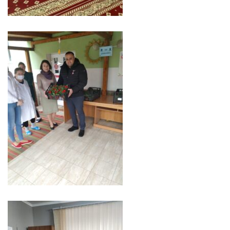
Serviciul
Juridic
Serviciul
în
Reglementarea
Regimului
Funciar
Serviciul
Relaţii
cu
Publicul