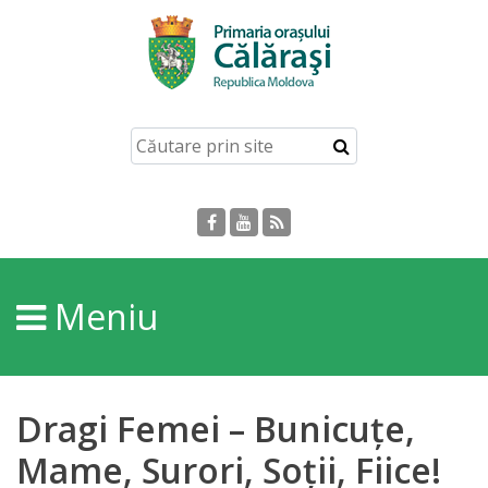
Acasă
Despre
orașul
Călărași
Istoria
Meniu
Orașului
Personalități
Dragi Femei – Bunicuțe,
Regulamente
Mame, Surori, Soții, Fiice!