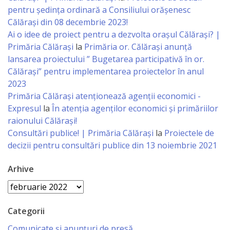
vacante
pentru ședința ordinară a Consiliului orășenesc
Călărași din 08 decembrie 2023!
Licitatii
Ai o idee de proiect pentru a dezvolta orașul Călărași? |
Primăria Călărași
la
Primăria or. Călărași anunță
Invitații
lansarea proiectului ” Bugetarea participativă în or.
Călărași” pentru implementarea proiectelor în anul
de
2023
participare
Primăria Călăraşi atenţionează agenţii economici -
Expresul
la
În atenția agenților economici și primăriilor
Rezultatele
raionului Călărași!
Consultări publice! | Primăria Călărași
la
Proiectele de
de
decizii pentru consultări publice din 13 noiembrie 2021
participare
Arhive
Achiziții
Arhive
publice
Categorii
Declarații
Comunicate și anunțuri de presă