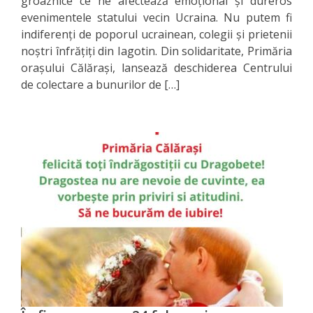
groaznice ce ne afectează emoțional și dureros
evenimentele statului vecin Ucraina. Nu putem fi
Serviciul
indiferenți de poporul ucrainean, colegii și prietenii
noștri înfrățiți din Iagotin. Din solidaritate, Primăria
Juridic
orașului Călărași, lansează deschiderea Centrului
de colectare a bunurilor de […]
Serviciul
în
Reglementarea
Regimului
Funciar
Serviciul
Relaţii
cu
Publicul