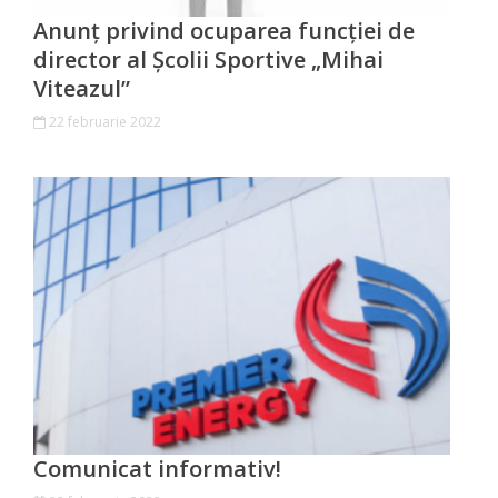
Economist
Anunț privind ocuparea funcției de
director al Școlii Sportive „Mihai
Primar
Viteazul”
22 februarie 2022
Viceprimarii
Specialist
Relații
cu
Publicul,
Operator
CISC
Organigrama
Comunicat informativ!