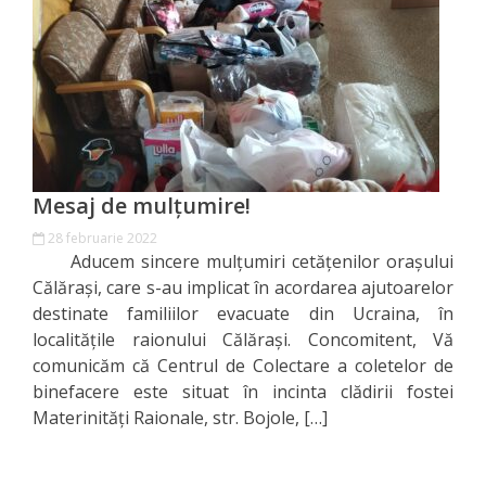
Orașe
înfrățite
Strategii
Registrul
de
Mesaj de mulțumire!
Stat
28 februarie 2022
Aducem sincere mulțumiri cetățenilor orașului
al
Călărași, care s-au implicat în acordarea ajutoarelor
Actelor
destinate familiilor evacuate din Ucraina, în
localitățile raionului Călărași. Concomitent, Vă
Locale
comunicăm că Centrul de Colectare a coletelor de
binefacere este situat în incinta clădirii fostei
Primăria
Materinități Raionale, str. Bojole, […]
Aparatul