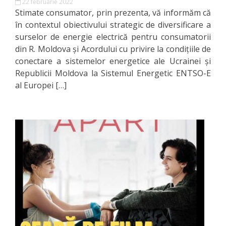
22 februarie 2022
Regulament
Stimate consumator, prin prezenta, vă informăm că
în contextul obiectivului strategic de diversificare a
Consiliul
surselor de energie electrică pentru consumatorii
local
din R. Moldova și Acordului cu privire la condițiile de
conectare a sistemelor energetice ale Ucrainei și
Republicii Moldova la Sistemul Energetic ENTSO-E
Secretarul
al Europei […]
Consiliului
Consilieri
Comisii
de
specialitate
Regulamentul