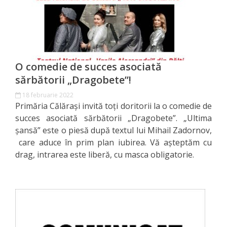
primăriei
Instituții
subordonate
O comedie de succes asociată
sărbătorii „Dragobete”!
IET
18 februarie 2022
Lăstărel
Primăria Călărași invită toți doritorii la o comedie de
succes asociată sărbătorii „Dragobete”. „Ultima
IET
şansă” este o piesă după textul lui Mihail Zadornov,
care aduce în prim plan iubirea. Vă așteptăm cu
Guguță
drag, intrarea este liberă, cu masca obligatorie.
IET
DoReMiCii
Școala