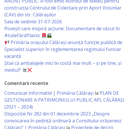
ANUNȚ PUBLIC: A fost emis Acordul de Mediu pentru
construcția Centrului de Colectare prin Aport Voluntar
Rapoarte
(CAV) din str. Călărașilor
Sala de sedinte 31-07-2026
de
Povești care inspiră acțiune: Documentare de văzut în
activitate
#IulieFărăPlastic
Primăria orașului Călărași anunță funcție publică de
Planuri
Specialist superior în reglementarea regimului funciar
vacantă
Știai că ambalajele mici te costă mai mult – și pe tine, și
Proiecte
mediul?
investiționale
Comentarii recente
Transparență
Comunicat informativ! | Primăria Călărași
la
PLAN DE
GESTIONARE A PATRIMONIULUI PUBLIC APL CĂLĂRAȘI
Buget
(2021 – 2024)
Dispoziție Nr.282 din 01 decembrie 2023 „Despre
Funcții
convocarea în ședință ordinară a Consiliului orășenesc
Călărași” | Primăria Călărași
la
Proiectele de decizii