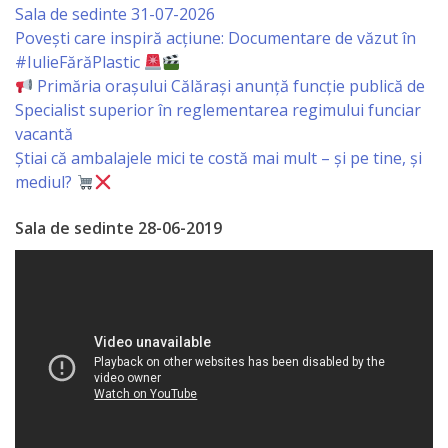
orășenesc
Sala de sedinte 31-07-2026
Povești care inspiră acțiune: Documentare de văzut în
Muzeul
#IulieFărăPlastic
Primăria orașului Călărași anunță funcție publică de
de
Specialist superior în reglementarea regimului funciar
Istorie
vacantă
Știai că ambalajele mici te costă mai mult – și pe tine, și
şi
mediul?
Etnografie
Sala de sedinte 28-06-2019
„Dumitru
Scvorțov-
Russu”
or.
Călăraşi
Î.M.