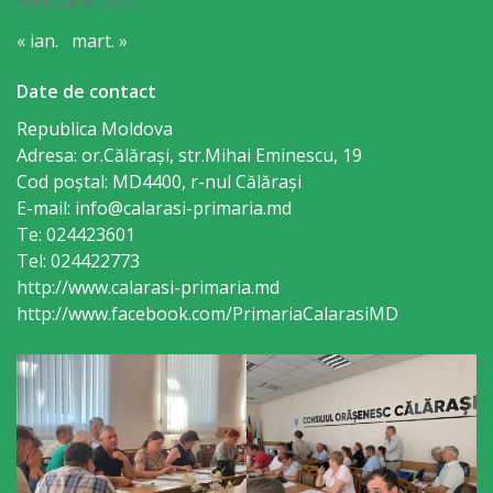
serviciul
februarie 2022
militar
« ian.
mart. »
Date de contact
Serviciul
Republica Moldova
situații
Adresa: or.Călăraşi, str.Mihai Eminescu, 19
excepționale
Cod poștal: MD4400, r-nul Călăraşi
E-mail: info@calarasi-primaria.md
Modele
Te: 024423601
Tel: 024422773
de
http://www.calarasi-primaria.md
cereri
http://www.facebook.com/PrimariaCalarasiMD
Media
Comunicate
și