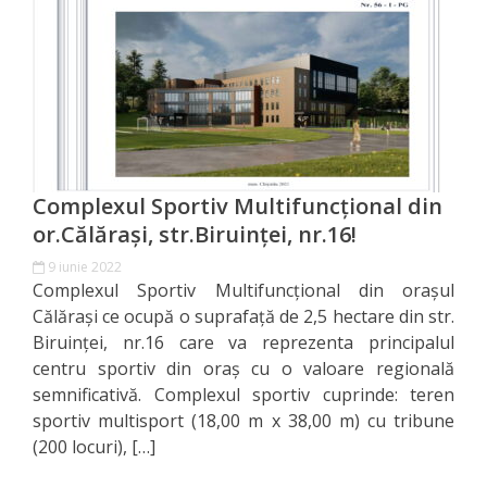
Orașe
înfrățite
Strategii
Registrul
de
Complexul Sportiv Multifuncțional din
Stat
or.Călărași, str.Biruinței, nr.16!
9 iunie 2022
al
Complexul Sportiv Multifuncțional din orașul
Actelor
Călărași ce ocupă o suprafață de 2,5 hectare din str.
Biruinței, nr.16 care va reprezenta principalul
Locale
centru sportiv din oraș cu o valoare regională
semnificativă. Complexul sportiv cuprinde: teren
Primăria
sportiv multisport (18,00 m x 38,00 m) cu tribune
(200 locuri), […]
Aparatul