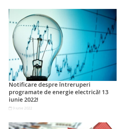
Primăriei
Lista
colaboratorilor
Primăriei
Călăraşi
Contabilitate
Serviciul
Notificare despre întreruperi
Arhitectură
programate de energie electrică! 13
iunie 2022!
şi
9 iunie 2022
Urbanism
Serviciul