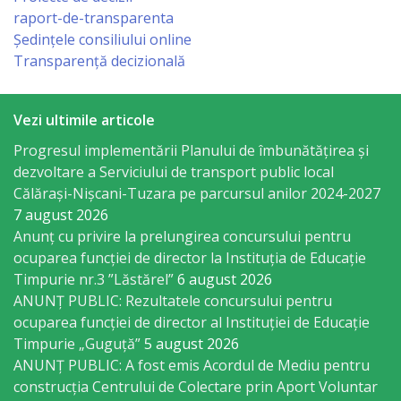
Consiliului
raport-de-transparenta
Ședințele consiliului online
Dispoziții
Transparență decizională
Proiecte
Vezi ultimile articole
de
Progresul implementării Planului de îmbunătățirea și
decizii
dezvoltare a Serviciului de transport public local
Călărași-Nișcani-Tuzara pe parcursul anilor 2024-2027
Deciziile
7 august 2026
Consiliului
Anunț cu privire la prelungirea concursului pentru
ocuparea funcţiei de director la Instituția de Educație
Timpurie nr.3 ”Lăstărel”
6 august 2026
Consiliul
ANUNȚ PUBLIC: Rezultatele concursului pentru
de
ocuparea funcției de director al Instituției de Educație
Timpurie „Guguță”
5 august 2026
tineret
ANUNȚ PUBLIC: A fost emis Acordul de Mediu pentru
construcția Centrului de Colectare prin Aport Voluntar
Activitatea