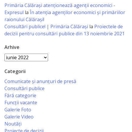
Regulament
Primăria Călăraşi atenţionează agenţii economici -
Expresul
la
În atenția agenților economici și primăriilor
Consiliul
raionului Călărași!
Consultări publice! | Primăria Călărași
la
Proiectele de
local
decizii pentru consultări publice din 13 noiembrie 2021
Secretarul
Arhive
Consiliului
Arhive
Consilieri
Categorii
Comunicate și anunțuri de presă
Comisii
Consultări publice
de
Fără categorie
Funcții vacante
specialitate
Galerie Foto
Galerie Video
Regulamentul
Noutăți
Proiecte de decizii