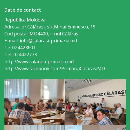
sportivă
Date de contact
„Mihai
Republica Moldova
Viteazul”
Adresa: or.Călăraşi, str.Mihai Eminescu, 19
Cod poștal: MD4400, r-nul Călăraşi
E-mail: info@calarasi-primaria.md
Școala
Te: 024423601
Sportivă
Tel: 024422773
http://www.calarasi-primaria.md
Specializată
http://www.facebook.com/PrimariaCalarasiMD
de
Rezerve
Olimpice
Călărași
Stadionul