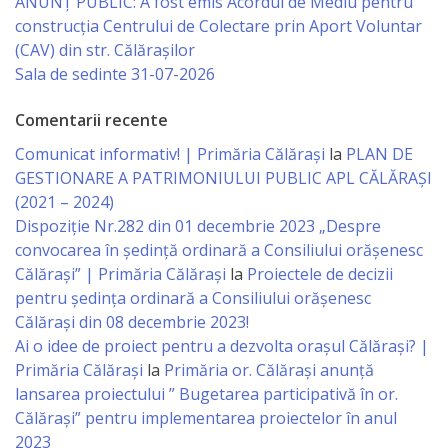
ANUNȚ PUBLIC: A fost emis Acordul de Mediu pentru
Economist
construcția Centrului de Colectare prin Aport Voluntar
(CAV) din str. Călărașilor
Primar
Sala de sedinte 31-07-2026
Viceprimarii
Comentarii recente
Comunicat informativ! | Primăria Călărași
la
PLAN DE
Specialist
GESTIONARE A PATRIMONIULUI PUBLIC APL CĂLĂRAȘI
(2021 – 2024)
Relații
Dispoziție Nr.282 din 01 decembrie 2023 „Despre
cu
convocarea în ședință ordinară a Consiliului orășenesc
Călărași” | Primăria Călărași
la
Proiectele de decizii
Publicul,
pentru ședința ordinară a Consiliului orășenesc
Operator
Călărași din 08 decembrie 2023!
Ai o idee de proiect pentru a dezvolta orașul Călărași? |
CISC
Primăria Călărași
la
Primăria or. Călărași anunță
lansarea proiectului ” Bugetarea participativă în or.
Organigrama
Călărași” pentru implementarea proiectelor în anul
2023