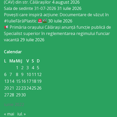
(CAV) din str. Călărașilor
4 august 2026
primăriei
Sala de sedinte 31-07-2026
31 iulie 2026
Povești care inspiră acțiune: Documentare de văzut în
Instituții
#IulieFărăPlastic
30 iulie 2026
Primăria orașului Călărași anunță funcție publică de
subordonate
Specialist superior în reglementarea regimului funciar
vacantă
29 iulie 2026
IET
Calendar
Lăstărel
L
Ma
Mi
J
V
S
D
IET
1
2
3
4
5
6
7
8
9
10
11
12
Guguță
13
14
15
16
17
18
19
20
21
22
23
24
25
26
IET
27
28
29
30
DoReMiCii
iunie 2022
Școala
« mai
iul. »