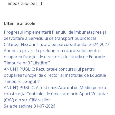
impozitului pe […]
Serviciul
Juridic
Ultimile articole
Progresul implementării Planului de îmbunătățirea și
Serviciul
dezvoltare a Serviciului de transport public local
în
Călărași-Nișcani-Tuzara pe parcursul anilor 2024-2027
Anunț cu privire la prelungirea concursului pentru
Reglementarea
ocuparea funcţiei de director la Instituția de Educație
Regimului
Timpurie nr.3 ”Lăstărel”
ANUNȚ PUBLIC: Rezultatele concursului pentru
Funciar
ocuparea funcției de director al Instituției de Educație
Timpurie „Guguță”
Serviciul
ANUNȚ PUBLIC: A fost emis Acordul de Mediu pentru
Relaţii
construcția Centrului de Colectare prin Aport Voluntar
(CAV) din str. Călărașilor
cu
Sala de sedinte 31-07-2026
Publicul