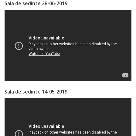
Sala de sedinte 28-06-2019
Specialist
în
Construcţii,
Gospodărie
Comunală
şi
Drumuri
Sala de sedinte 14-05-2019
Specialist
în
Problemele
Antreprenoriat,