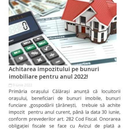
de
Atragere
a
Investiţiilor
Serviciul
de
Achitarea impozitului pe bunuri
Colectare
imobiliare pentru anul 2022!
a
9 iunie 2022
Primăria orașului Călărași anunță că locuitorii
Impozitelor
orașului, beneficiari de bunuri imobile, bunuri
şi
funciare ,gospodării țărănești, trebuie să achite
impozit pentru anul curent, până la data 30 iunie,
Taxelor
conform prevederilor art. 282 Cod Fiscal. Onorarea
Locale
obligației fiscale se face cu Avizul de plată a