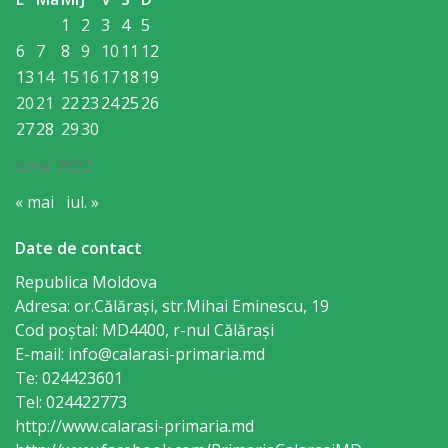
Consiliului
1
2
3
4
5
6
7
8
9
10
11
12
Dispoziții
13
14
15
16
17
18
19
20
21
22
23
24
25
26
Proiecte
27
28
29
30
de
iunie 2022
decizii
« mai
iul. »
Deciziile
Date de contact
Consiliului
Republica Moldova
Adresa: or.Călăraşi, str.Mihai Eminescu, 19
Consiliul
Cod poștal: MD4400, r-nul Călăraşi
de
E-mail: info@calarasi-primaria.md
Te: 024423601
tineret
Tel: 024422773
http://www.calarasi-primaria.md
Activitatea