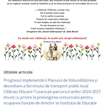
Primăriei
Lista
colaboratorilor
Primăriei
Călăraşi
Contabilitate
Serviciul
Ultimile articole
Arhitectură
Progresul implementării Planului de îmbunătățirea și
şi
dezvoltare a Serviciului de transport public local
Urbanism
Călărași-Nișcani-Tuzara pe parcursul anilor 2024-2027
Anunț cu privire la prelungirea concursului pentru
ocuparea funcţiei de director la Instituția de Educație
Serviciul