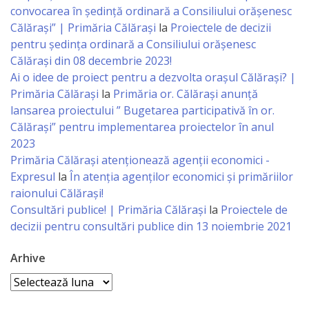
Business
convocarea în ședință ordinară a Consiliului orășenesc
şi
Călărași” | Primăria Călărași
la
Proiectele de decizii
pentru ședința ordinară a Consiliului orășenesc
Comerţ
Călărași din 08 decembrie 2023!
Ai o idee de proiect pentru a dezvolta orașul Călărași? |
Specialist
Primăria Călărași
la
Primăria or. Călărași anunță
în
lansarea proiectului ” Bugetarea participativă în or.
Călărași” pentru implementarea proiectelor în anul
Problemele
2023
Tineretului
Primăria Călăraşi atenţionează agenţii economici -
Expresul
la
În atenția agenților economici și primăriilor
şi
raionului Călărași!
Sportului
Consultări publice! | Primăria Călărași
la
Proiectele de
decizii pentru consultări publice din 13 noiembrie 2021
Specialist
Arhive
pentru
Arhive
Planificare,