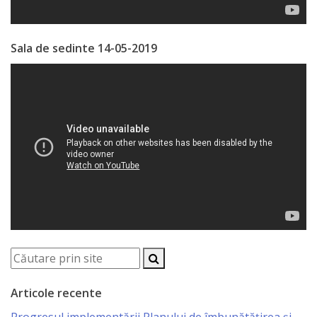
Serviciul
Sala de sedinte 14-05-2019
Juridic
Serviciul
în
Reglementarea
Regimului
Funciar
Serviciul
Relaţii
cu
Articole recente
Publicul