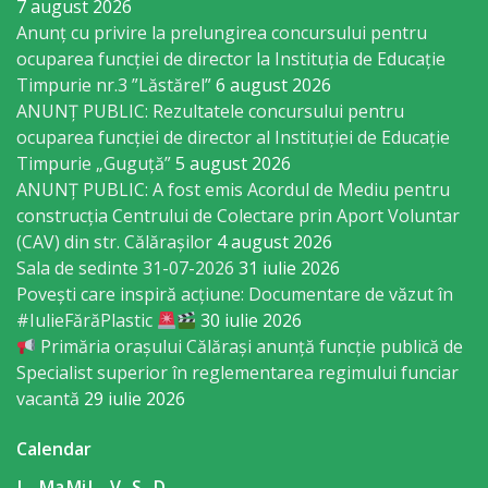
7 august 2026
Regulament
Anunț cu privire la prelungirea concursului pentru
ocuparea funcţiei de director la Instituția de Educație
Consiliul
Timpurie nr.3 ”Lăstărel”
6 august 2026
local
ANUNȚ PUBLIC: Rezultatele concursului pentru
ocuparea funcției de director al Instituției de Educație
Secretarul
Timpurie „Guguță”
5 august 2026
ANUNȚ PUBLIC: A fost emis Acordul de Mediu pentru
Consiliului
construcția Centrului de Colectare prin Aport Voluntar
(CAV) din str. Călărașilor
4 august 2026
Consilieri
Sala de sedinte 31-07-2026
31 iulie 2026
Povești care inspiră acțiune: Documentare de văzut în
Comisii
#IulieFărăPlastic
30 iulie 2026
Primăria orașului Călărași anunță funcție publică de
de
Specialist superior în reglementarea regimului funciar
specialitate
vacantă
29 iulie 2026
Regulamentul
Calendar
L
Ma
Mi
J
V
S
D