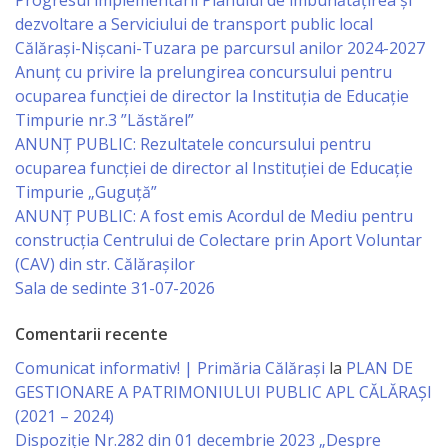
Progresul implementării Planului de îmbunătățirea și
dezvoltare a Serviciului de transport public local
Specialist
Călărași-Nișcani-Tuzara pe parcursul anilor 2024-2027
în
Anunț cu privire la prelungirea concursului pentru
ocuparea funcţiei de director la Instituția de Educație
Construcţii,
Timpurie nr.3 ”Lăstărel”
Gospodărie
ANUNȚ PUBLIC: Rezultatele concursului pentru
ocuparea funcției de director al Instituției de Educație
Comunală
Timpurie „Guguță”
şi
ANUNȚ PUBLIC: A fost emis Acordul de Mediu pentru
construcția Centrului de Colectare prin Aport Voluntar
Drumuri
(CAV) din str. Călărașilor
Sala de sedinte 31-07-2026
Specialist
Comentarii recente
în
Comunicat informativ! | Primăria Călărași
la
PLAN DE
Problemele
GESTIONARE A PATRIMONIULUI PUBLIC APL CĂLĂRAȘI
Antreprenoriat,
(2021 – 2024)
Dispoziție Nr.282 din 01 decembrie 2023 „Despre