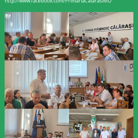
http://www.facebook.com/PrimariaCalarasiMD
primăriei
Instituții
subordonate
IET
Lăstărel
IET
Guguță
IET
DoReMiCii
Școala