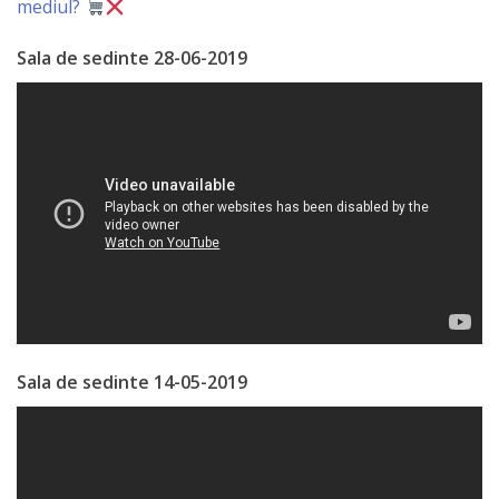
mediul?
Primăriei
Sala de sedinte 28-06-2019
Lista
colaboratorilor
Primăriei
Călăraşi
Contabilitate
Serviciul
Arhitectură
Sala de sedinte 14-05-2019
şi
Urbanism
Serviciul