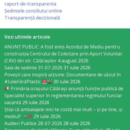
Business
raport-de-transparenta
şi
Ședințele consiliului online
Transparență decizională
Comerţ
Specialist
Vezi ultimile articole
în
ANUNȚ PUBLIC: A fost emis Acordul de Mediu pentru
construcția Centrului de Colectare prin Aport Voluntar
Problemele
(CAV) din str. Călărașilor
4 august 2026
Tineretului
Sala de sedinte 31-07-2026
31 iulie 2026
Povești care inspiră acțiune: Documentare de văzut în
şi
#IulieFărăPlastic
30 iulie 2026
Sportului
Primăria orașului Călărași anunță funcție publică de
Specialist superior în reglementarea regimului funciar
vacantă
29 iulie 2026
Specialist
Știai că ambalajele mici te costă mai mult – și pe tine, și
pentru
mediul?
29 iulie 2026
Audieri Publice 28-07-2026
28 iulie 2026
Planificare,