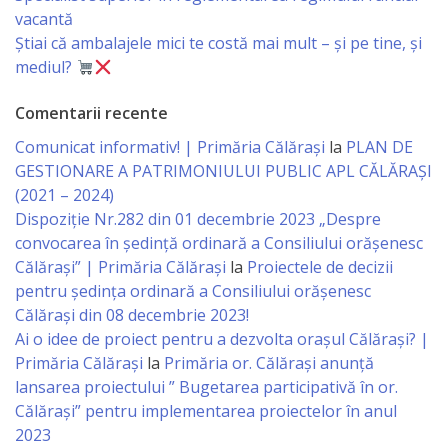
vacantă
Serviciul
Știai că ambalajele mici te costă mai mult – și pe tine, și
mediul?
Juridic
Comentarii recente
Serviciul
Comunicat informativ! | Primăria Călărași
la
PLAN DE
în
GESTIONARE A PATRIMONIULUI PUBLIC APL CĂLĂRAȘI
(2021 – 2024)
Reglementarea
Dispoziție Nr.282 din 01 decembrie 2023 „Despre
Regimului
convocarea în ședință ordinară a Consiliului orășenesc
Călărași” | Primăria Călărași
la
Proiectele de decizii
Funciar
pentru ședința ordinară a Consiliului orășenesc
Călărași din 08 decembrie 2023!
Serviciul
Ai o idee de proiect pentru a dezvolta orașul Călărași? |
Relaţii
Primăria Călărași
la
Primăria or. Călărași anunță
lansarea proiectului ” Bugetarea participativă în or.
cu
Călărași” pentru implementarea proiectelor în anul
Publicul
2023