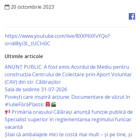
Orașe
20 octombrie 2023
înfrățite
Strategii
https://www.youtube.com/live/8XXP6XFvYQo?
si=di8lyi3L_tUCIn0C
Registrul
de
Ultimile articole
Stat
ANUNȚ PUBLIC: A fost emis Acordul de Mediu pentru
construcția Centrului de Colectare prin Aport Voluntar
al
(CAV) din str. Călărașilor
Actelor
Sala de sedinte 31-07-2026
Povești care inspiră acțiune: Documentare de văzut în
Locale
#IulieFărăPlastic
Primăria orașului Călărași anunță funcție publică de
Primăria
Specialist superior în reglementarea regimului funciar
vacantă
Aparatul
Știai că ambalajele mici te costă mai mult – și pe tine, și