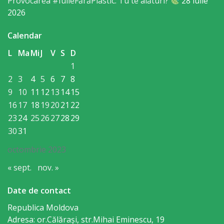
Provocarea #IulieFărăPlastic: Tu te alături?
28 iulie
Economist
2026
Primar
Calendar
L
Ma
Mi
J
V
S
D
Viceprimarii
1
2
3
4
5
6
7
8
Specialist
9
10
11
12
13
14
15
Relații
16
17
18
19
20
21
22
23
24
25
26
27
28
29
cu
30
31
Publicul,
octombrie 2023
Operator
« sept.
nov. »
CISC
Date de contact
Organigrama
Republica Moldova
Adresa: or.Călăraşi, str.Mihai Eminescu, 19