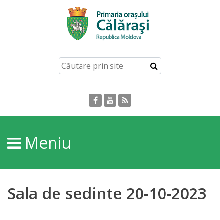
Acasă
Despre
orașul
Călărași
Istoria
Meniu
Orașului
Personalități
Sala de sedinte 20-10-2023
Regulamente