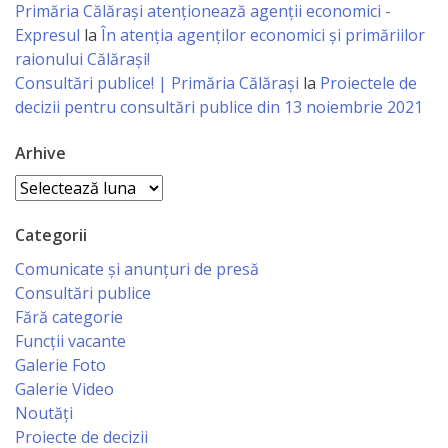
Primăria Călăraşi atenţionează agenţii economici -
Expresul
la
În atenția agenților economici și primăriilor
Specialist
raionului Călărași!
în
Consultări publice! | Primăria Călărași
la
Proiectele de
decizii pentru consultări publice din 13 noiembrie 2021
Construcţii,
Gospodărie
Arhive
Comunală
Arhive
şi
Categorii
Drumuri
Comunicate și anunțuri de presă
Consultări publice
Specialist
Fără categorie
în
Funcții vacante
Galerie Foto
Problemele
Galerie Video
Antreprenoriat,
Noutăți
Proiecte de decizii