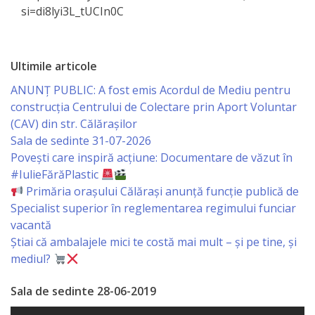
Orașe
si=di8lyi3L_tUCIn0C
înfrățite
Strategii
Ultimile articole
ANUNȚ PUBLIC: A fost emis Acordul de Mediu pentru
Registrul
construcția Centrului de Colectare prin Aport Voluntar
(CAV) din str. Călărașilor
de
Sala de sedinte 31-07-2026
Stat
Povești care inspiră acțiune: Documentare de văzut în
#IulieFărăPlastic
al
Primăria orașului Călărași anunță funcție publică de
Actelor
Specialist superior în reglementarea regimului funciar
vacantă
Locale
Știai că ambalajele mici te costă mai mult – și pe tine, și
mediul?
Primăria
Sala de sedinte 28-06-2019
Aparatul