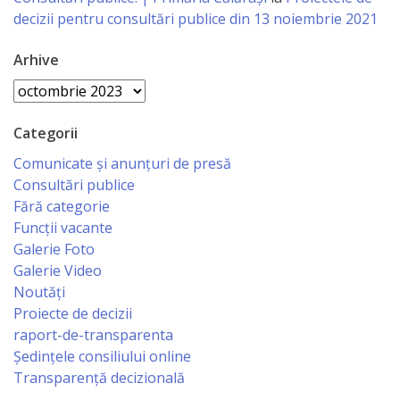
decizii pentru consultări publice din 13 noiembrie 2021
Specialist
Arhive
în
Arhive
Construcţii,
Gospodărie
Categorii
Comunală
Comunicate și anunțuri de presă
Consultări publice
şi
Fără categorie
Drumuri
Funcții vacante
Galerie Foto
Galerie Video
Specialist
Noutăți
în
Proiecte de decizii
raport-de-transparenta
Problemele
Ședințele consiliului online
Antreprenoriat,
Transparență decizională