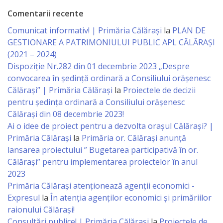
Comentarii recente
Serviciul
Comunicat informativ! | Primăria Călărași
la
PLAN DE
Juridic
GESTIONARE A PATRIMONIULUI PUBLIC APL CĂLĂRAȘI
(2021 – 2024)
Serviciul
Dispoziție Nr.282 din 01 decembrie 2023 „Despre
convocarea în ședință ordinară a Consiliului orășenesc
în
Călărași” | Primăria Călărași
la
Proiectele de decizii
Reglementarea
pentru ședința ordinară a Consiliului orășenesc
Călărași din 08 decembrie 2023!
Regimului
Ai o idee de proiect pentru a dezvolta orașul Călărași? |
Funciar
Primăria Călărași
la
Primăria or. Călărași anunță
lansarea proiectului ” Bugetarea participativă în or.
Serviciul
Călărași” pentru implementarea proiectelor în anul
2023
Relaţii
Primăria Călăraşi atenţionează agenţii economici -
cu
Expresul
la
În atenția agenților economici și primăriilor
raionului Călărași!
Publicul
Consultări publice! | Primăria Călărași
la
Proiectele de