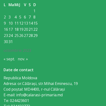
Economist
L
Ma
Mi
J
V
S
D
1
Primar
2
3
4
5
6
7
8
9
10
11
12
13
14
15
Viceprimarii
16
17
18
19
20
21
22
23
24
25
26
27
28
29
Specialist
30
31
Relații
octombrie 2023
cu
« sept.
nov. »
Publicul,
Date de contact
Operator
Republica Moldova
CISC
Adresa: or.Călăraşi, str.Mihai Eminescu, 19
Cod poștal: MD4400, r-nul Călăraşi
E-mail: info@calarasi-primaria.md
Organigrama
Te: 024423601