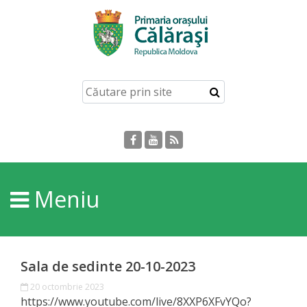
Acasă
Despre
orașul
Călărași
Istoria
Meniu
Orașului
Personalități
Sala de sedinte 20-10-2023
Regulamente
20 octombrie 2023
https://www.youtube.com/live/8XXP6XFvYQo?