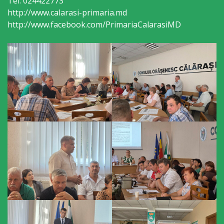
Tel: 024422773
Regulament
http://www.calarasi-primaria.md
http://www.facebook.com/PrimariaCalarasiMD
Consiliul
local
Secretarul
Consiliului
Consilieri
Comisii
de
specialitate
Regulamentul