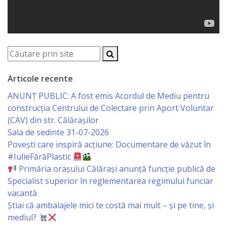
de
Atragere
a
Investiţiilor
Articole recente
Serviciul
ANUNȚ PUBLIC: A fost emis Acordul de Mediu pentru
construcția Centrului de Colectare prin Aport Voluntar
de
(CAV) din str. Călărașilor
Colectare
Sala de sedinte 31-07-2026
Povești care inspiră acțiune: Documentare de văzut în
a
#IulieFărăPlastic
Impozitelor
Primăria orașului Călărași anunță funcție publică de
Specialist superior în reglementarea regimului funciar
şi
vacantă
Taxelor
Știai că ambalajele mici te costă mai mult – și pe tine, și
mediul?
Locale