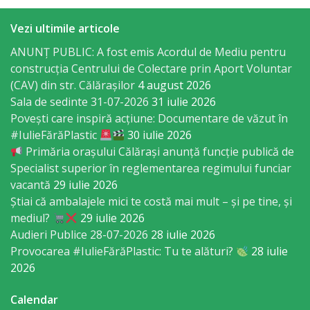
Business
şi
Vezi ultimile articole
Comerţ
ANUNȚ PUBLIC: A fost emis Acordul de Mediu pentru
construcția Centrului de Colectare prin Aport Voluntar
(CAV) din str. Călărașilor
4 august 2026
Specialist
Sala de sedinte 31-07-2026
31 iulie 2026
în
Povești care inspiră acțiune: Documentare de văzut în
#IulieFărăPlastic
30 iulie 2026
Problemele
Primăria orașului Călărași anunță funcție publică de
Tineretului
Specialist superior în reglementarea regimului funciar
vacantă
29 iulie 2026
şi
Știai că ambalajele mici te costă mai mult – și pe tine, și
Sportului
mediul?
29 iulie 2026
Audieri Publice 28-07-2026
28 iulie 2026
Specialist
Provocarea #IulieFărăPlastic: Tu te alături?
28 iulie
2026
pentru
Planificare,
Calendar