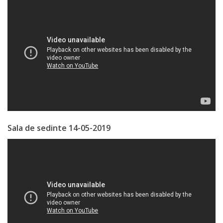
Primăriei
Lista
colaboratorilor
Primăriei
Călăraşi
Contabilitate
Sala de sedinte 14-05-2019
Serviciul
Arhitectură
şi
Urbanism
Serviciul