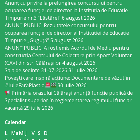
Anunț cu privire la prelungirea concursului pentru
sportivă
ocuparea funcţiei de director la Instituția de Educație
„Mihai
Timpurie nr.3 ”Lăstărel”
6 august 2026
ANUNȚ PUBLIC: Rezultatele concursului pentru
Viteazul”
ocuparea funcției de director al Instituției de Educație
Timpurie „Guguță”
5 august 2026
Școala
ANUNȚ PUBLIC: A fost emis Acordul de Mediu pentru
construcția Centrului de Colectare prin Aport Voluntar
Sportivă
(CAV) din str. Călărașilor
4 august 2026
Specializată
Sala de sedinte 31-07-2026
31 iulie 2026
Povești care inspiră acțiune: Documentare de văzut în
de
#IulieFărăPlastic
30 iulie 2026
Rezerve
Primăria orașului Călărași anunță funcție publică de
Specialist superior în reglementarea regimului funciar
Olimpice
vacantă
29 iulie 2026
Călărași
Calendar
Stadionul
L
Ma
Mi
J
V
S
D