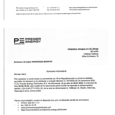
Serviciul
Juridic
Serviciul
în
Reglementarea
Regimului
Funciar
Serviciul
Relaţii
cu
Publicul