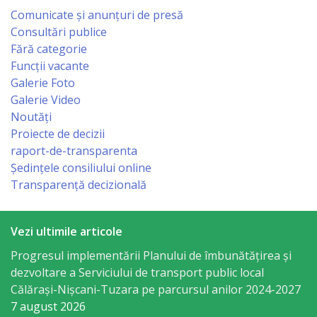
Comunicate și anunțuri de presă
primăriei
Consultări publice
Fără categorie
Instituții
Funcții vacante
subordonate
Galerie Foto
Galerie Video
Noutăți
IET
Proiecte de decizii
Lăstărel
raport-de-transparenta
Ședințele consiliului online
IET
Transparență decizională
Guguță
Vezi ultimile articole
IET
Progresul implementării Planului de îmbunătățirea și
DoReMiCii
dezvoltare a Serviciului de transport public local
Călărași-Nișcani-Tuzara pe parcursul anilor 2024-2027
Școala
7 august 2026