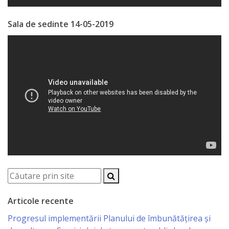
Economist
Sala de sedinte 14-05-2019
Primar
Viceprimarii
Specialist
Relații
cu
Publicul,
Operator
CISC
Articole recente
Organigrama
Progresul implementării Planului de îmbunătățirea și