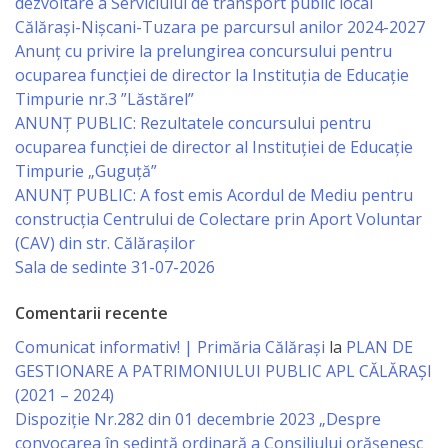
dezvoltare a Serviciului de transport public local
Regulament
Călărași-Nișcani-Tuzara pe parcursul anilor 2024-2027
Anunț cu privire la prelungirea concursului pentru
Consiliul
ocuparea funcţiei de director la Instituția de Educație
local
Timpurie nr.3 ”Lăstărel”
ANUNȚ PUBLIC: Rezultatele concursului pentru
ocuparea funcției de director al Instituției de Educație
Secretarul
Timpurie „Guguță”
Consiliului
ANUNȚ PUBLIC: A fost emis Acordul de Mediu pentru
construcția Centrului de Colectare prin Aport Voluntar
Consilieri
(CAV) din str. Călărașilor
Sala de sedinte 31-07-2026
Comisii
Comentarii recente
de
Comunicat informativ! | Primăria Călărași
la
PLAN DE
specialitate
GESTIONARE A PATRIMONIULUI PUBLIC APL CĂLĂRAȘI
(2021 – 2024)
Regulamentul
Dispoziție Nr.282 din 01 decembrie 2023 „Despre
convocarea în ședință ordinară a Consiliului orășenesc