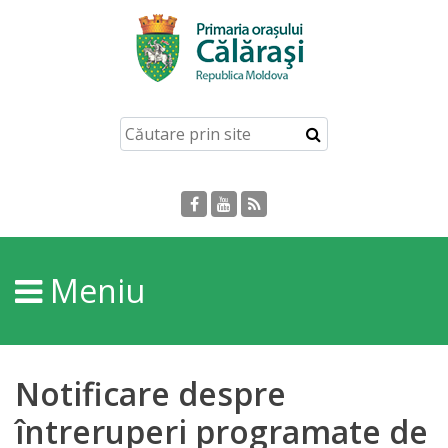
Acasă
Despre
orașul
Călărași
Istoria
Meniu
Orașului
Personalități
Notificare despre
Regulamente
întreruperi programate de