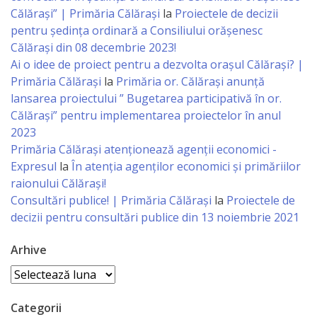
Consiliului
Călărași” | Primăria Călărași
la
Proiectele de decizii
pentru ședința ordinară a Consiliului orășenesc
Dispoziții
Călărași din 08 decembrie 2023!
Ai o idee de proiect pentru a dezvolta orașul Călărași? |
Proiecte
Primăria Călărași
la
Primăria or. Călărași anunță
lansarea proiectului ” Bugetarea participativă în or.
de
Călărași” pentru implementarea proiectelor în anul
decizii
2023
Primăria Călăraşi atenţionează agenţii economici -
Deciziile
Expresul
la
În atenția agenților economici și primăriilor
raionului Călărași!
Consiliului
Consultări publice! | Primăria Călărași
la
Proiectele de
decizii pentru consultări publice din 13 noiembrie 2021
Consiliul
de
Arhive
Arhive
tineret
Categorii
Activitatea