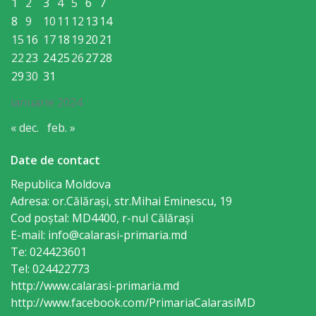
orășenesc
1
2
3
4
5
6
7
8
9
10
11
12
13
14
Muzeul
15
16
17
18
19
20
21
22
23
24
25
26
27
28
de
29
30
31
Istorie
ianuarie 2024
şi
« dec.
feb. »
Etnografie
Date de contact
„Dumitru
Republica Moldova
Scvorțov-
Adresa: or.Călăraşi, str.Mihai Eminescu, 19
Russu”
Cod poștal: MD4400, r-nul Călăraşi
E-mail: info@calarasi-primaria.md
or.
Te: 024423601
Călăraşi
Tel: 024422773
http://www.calarasi-primaria.md
Î.M.
http://www.facebook.com/PrimariaCalarasiMD