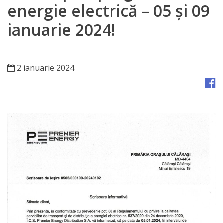
Orașe
energie electrică – 05 și 09
înfrățite
ianuarie 2024!
Strategii
2 ianuarie 2024
Registrul
de
Stat
al
Actelor
Locale
Primăria
Aparatul