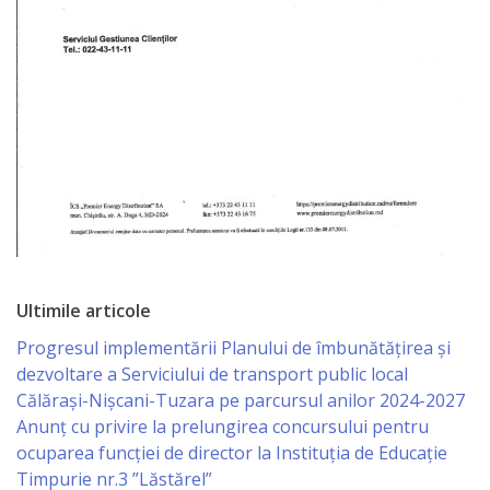
Specialist
în
Construcţii,
Gospodărie
Comunală
şi
Drumuri
Ultimile articole
Specialist
Progresul implementării Planului de îmbunătățirea și
în
dezvoltare a Serviciului de transport public local
Călărași-Nișcani-Tuzara pe parcursul anilor 2024-2027
Problemele
Anunț cu privire la prelungirea concursului pentru
Antreprenoriat,
ocuparea funcţiei de director la Instituția de Educație
Timpurie nr.3 ”Lăstărel”