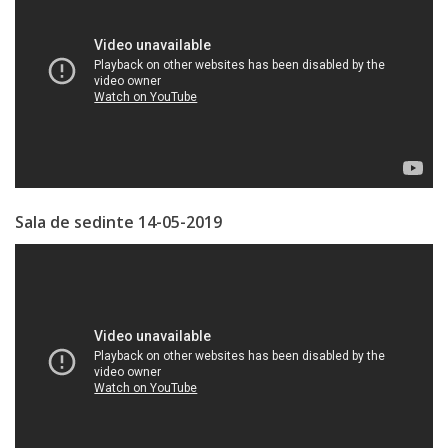
orășenesc
Muzeul
de
Istorie
şi
Etnografie
Sala de sedinte 14-05-2019
„Dumitru
Scvorțov-
Russu”
or.
Călăraşi
Î.M.