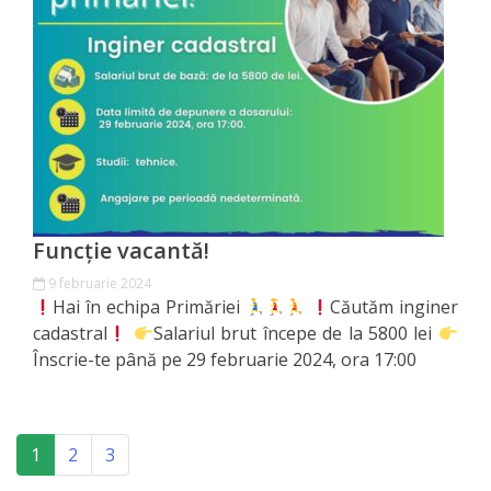
primăriei
Instituții
subordonate
IET
Lăstărel
Funcție vacantă!
IET
9 februarie 2024
Hai în echipa Primăriei
Căutăm inginer
Guguță
cadastral
Salariul brut începe de la 5800 lei
Înscrie-te până pe 29 februarie 2024, ora 17:00
IET
DoReMiCii
(current)
1
2
3
Școala