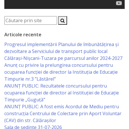
Gospodăria
Comunal
Locativă
Articole recente
Centrul
Progresul implementării Planului de îmbunătățirea și
de
dezvoltare a Serviciului de transport public local
Călărași-Nișcani-Tuzara pe parcursul anilor 2024-2027
Tineret
Anunț cu privire la prelungirea concursului pentru
ocuparea funcţiei de director la Instituția de Educație
Noutăți
Timpurie nr.3 ”Lăstărel”
ANUNȚ PUBLIC: Rezultatele concursului pentru
Cultură/tineret/sport
ocuparea funcției de director al Instituției de Educație
Timpurie „Guguță”
Programe
ANUNȚ PUBLIC: A fost emis Acordul de Mediu pentru
construcția Centrului de Colectare prin Aport Voluntar
de
(CAV) din str. Călărașilor
activitate
Sala de sedinte 31-07-2026