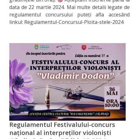
data de 22 martie 2024. Mai multe detalii legate de
Serviciul
regulamentul concursului puteți afla accesând
linkul: Regulamentul-Concursul-Ploita-stele-2024
Juridic
Serviciul
în
Reglementarea
Regimului
Funciar
Serviciul
Relaţii
cu
Regulamentul Festivalului-concurs
național al interpreților violoniști
Publicul