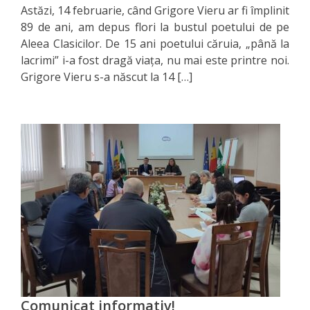
Regulament
Astăzi, 14 februarie, când Grigore Vieru ar fi împlinit
89 de ani, am depus flori la bustul poetului de pe
Consiliul
Aleea Clasicilor. De 15 ani poetului căruia, „până la
lacrimi” i-a fost dragă viaţa, nu mai este printre noi.
local
Grigore Vieru s-a născut la 14 […]
Secretarul
Consiliului
Consilieri
Comisii
de
specialitate
Regulamentul
Comunicat informativ!