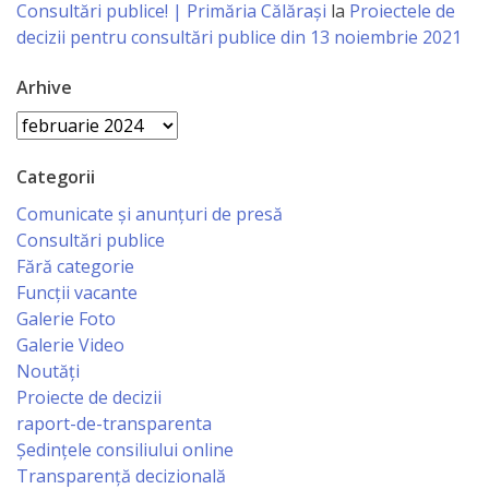
vacante
Consultări publice! | Primăria Călărași
la
Proiectele de
decizii pentru consultări publice din 13 noiembrie 2021
Licitatii
Arhive
Invitații
Arhive
de
Categorii
participare
Comunicate și anunțuri de presă
Consultări publice
Rezultatele
Fără categorie
de
Funcții vacante
Galerie Foto
participare
Galerie Video
Noutăți
Achiziții
Proiecte de decizii
publice
raport-de-transparenta
Ședințele consiliului online
Transparență decizională
Declarații