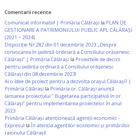
Comentarii recente
Rapoarte
Comunicat informativ! | Primăria Călărași
la
PLAN DE
de
GESTIONARE A PATRIMONIULUI PUBLIC APL CĂLĂRAȘI
activitate
(2021 – 2024)
Dispoziție Nr.282 din 01 decembrie 2023 „Despre
Planuri
convocarea în ședință ordinară a Consiliului orășenesc
Călărași” | Primăria Călărași
la
Proiectele de decizii
pentru ședința ordinară a Consiliului orășenesc
Proiecte
Călărași din 08 decembrie 2023!
investiționale
Ai o idee de proiect pentru a dezvolta orașul Călărași? |
Primăria Călărași
la
Primăria or. Călărași anunță
Transparență
lansarea proiectului ” Bugetarea participativă în or.
Călărași” pentru implementarea proiectelor în anul
Buget
2023
Primăria Călăraşi atenţionează agenţii economici -
Expresul
la
În atenția agenților economici și primăriilor
Funcții
raionului Călărași!