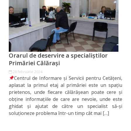
Orașe
înfrățite
Strategii
Registrul
de
Orarul de deservire a specialiștilor
Stat
Primăriei Călărași
28 februarie 2024
al
Centrul de Informare și Servicii pentru Cetățeni,
Actelor
aplasat la primul etaj al primăriei este un spațiu
prietenos, unde fiecare călărășean poate cere și
Locale
obține informațiile de care are nevoie, unde este
ghidat și ajutat de către un specialist să-și
Primăria
soluționeze problema într-un timp cât mai […]
Aparatul