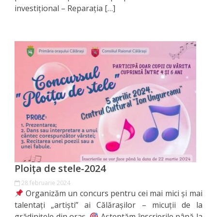
investițional – Reparația […]
de
Atragere
a
Investiţiilor
Serviciul
de
Colectare
a
Impozitelor
Ploița de stele-2024
şi
28 februarie 2024
Organizăm un concurs pentru cei mai mici și mai
Taxelor
talentați „artiști” ai Călărașilor – micuții de la
Locale
grădinițele din oraș.
Așteptăm înscrierile până la