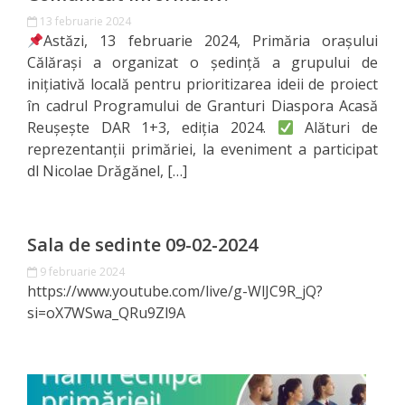
Consiliului
13 februarie 2024
Astăzi, 13 februarie 2024, Primăria orașului
Dispoziții
Călărași a organizat o ședință a grupului de
inițiativă locală pentru prioritizarea ideii de proiect
Proiecte
în cadrul Programului de Granturi Diaspora Acasă
de
Reușește DAR 1+3, ediția 2024.
Alături de
reprezentanții primăriei, la eveniment a participat
decizii
dl Nicolae Drăgănel, […]
Deciziile
Consiliului
Sala de sedinte 09-02-2024
9 februarie 2024
Consiliul
https://www.youtube.com/live/g-WlJC9R_jQ?
si=oX7WSwa_QRu9Zl9A
de
tineret
Activitatea