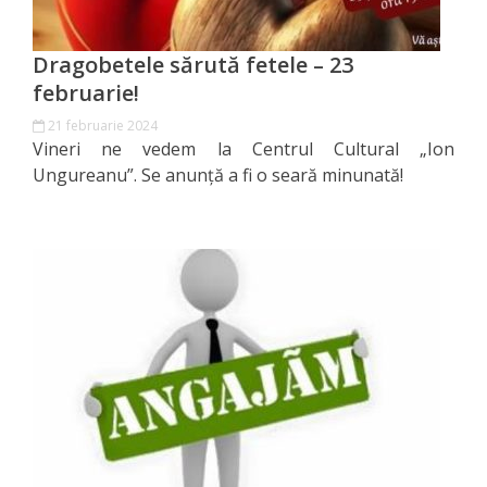
Business
şi
Dragobetele sărută fetele – 23
Comerţ
februarie!
21 februarie 2024
Specialist
Vineri ne vedem la Centrul Cultural „Ion
în
Ungureanu”. Se anunță a fi o seară minunată!
Problemele
Tineretului
şi
Sportului
Specialist
pentru
Planificare,