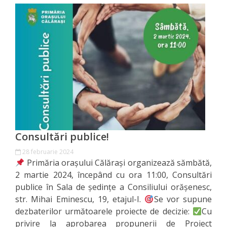
Primăriei
Lista
colaboratorilor
Primăriei
Călăraşi
Contabilitate
Consultări publice!
Serviciul
28 februarie 2024
Arhitectură
Primăria orașului Călărași organizează sămbătă,
2 martie 2024, începând cu ora 11:00, Consultări
şi
publice în Sala de ședințe a Consiliului orășenesc,
Urbanism
str. Mihai Eminescu, 19, etajul-I.
Se vor supune
dezbaterilor următoarele proiecte de decizie:
Cu
Serviciul
privire la aprobarea propunerii de Proiect