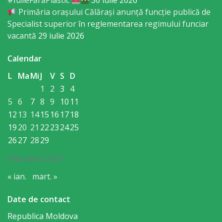
#IulieFărăPlastic
30 iulie 2026
mediator
Primăria orașului Călărași anunță funcție publică de
Specialist superior în reglementarea regimului funciar
comunitar
vacantă
29 iulie 2026
Serviciu
Calendar
de
L
Ma
Mi
J
V
S
D
1
2
3
4
protecție
5
6
7
8
9
10
11
a
12
13
14
15
16
17
18
drepturilor
19
20
21
22
23
24
25
26
27
28
29
copilului
februarie 2024
Serviciu
« ian.
mart. »
încorporare
Date de contact
în
Republica Moldova