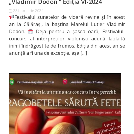
„Vladimir Dodon ” Ediția VI-2024
Specialist
28 februarie 2024
Festivalul sunetelor de vioară revine și în acest
în
an la Călărași, la baștina Marelui Lutier Vladimir
Dodon.
Deja pentru a șasea oară, Festivalul-
Construcţii,
concurs al interpreților violoniști adună laolaltă
Gospodărie
inimi îndrăgostite de frumos. Ediția din acest an se
anunță a fi una de excepție, așa […]
Comunală
şi
Drumuri
Specialist
în
Problemele
Antreprenoriat,