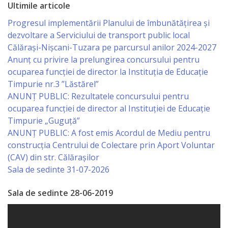
Ultimile articole
sportivă
Progresul implementării Planului de îmbunătățirea și
„Mihai
dezvoltare a Serviciului de transport public local
Viteazul”
Călărași-Nișcani-Tuzara pe parcursul anilor 2024-2027
Anunț cu privire la prelungirea concursului pentru
ocuparea funcţiei de director la Instituția de Educație
Școala
Timpurie nr.3 ”Lăstărel”
Sportivă
ANUNȚ PUBLIC: Rezultatele concursului pentru
ocuparea funcției de director al Instituției de Educație
Specializată
Timpurie „Guguță”
de
ANUNȚ PUBLIC: A fost emis Acordul de Mediu pentru
construcția Centrului de Colectare prin Aport Voluntar
Rezerve
(CAV) din str. Călărașilor
Olimpice
Sala de sedinte 31-07-2026
Călărași
Sala de sedinte 28-06-2019
Stadionul