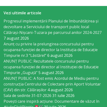
Taxe
Vezi ultimile articole
și
Progresul implementării Planului de îmbunătățirea și
dezvoltare a Serviciului de transport public local
impozite
Călărași-Nișcani-Tuzara pe parcursul anilor 2024-2027
7 august 2026
Raport
Anunț cu privire la prelungirea concursului pentru
de
ocuparea funcţiei de director la Instituția de Educație
Timpurie nr.3 ”Lăstărel”
6 august 2026
transparență
ANUNȚ PUBLIC: Rezultatele concursului pentru
ocuparea funcției de director al Instituției de Educație
Servicii
Timpurie „Guguță”
5 august 2026
ANUNȚ PUBLIC: A fost emis Acordul de Mediu pentru
Transport
construcția Centrului de Colectare prin Aport Voluntar
(CAV) din str. Călărașilor
4 august 2026
public
Sala de sedinte 31-07-2026
31 iulie 2026
Povești care inspiră acțiune: Documentare de văzut în
Serviciu