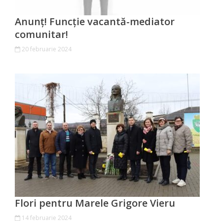
Economist
Anunț! Funcție vacantă-mediator
comunitar!
Primar
20 februarie 2024
Viceprimarii
Specialist
Relații
cu
Publicul,
Operator
CISC
Organigrama
Flori pentru Marele Grigore Vieru
14 februarie 2024