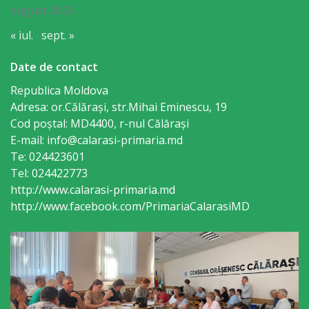
august 2024
sportivă
« iul.
sept. »
„Mihai
Viteazul”
Date de contact
Republica Moldova
Școala
Adresa: or.Călăraşi, str.Mihai Eminescu, 19
Cod poștal: MD4400, r-nul Călăraşi
Sportivă
E-mail: info@calarasi-primaria.md
Specializată
Te: 024423601
Tel: 024422773
de
http://www.calarasi-primaria.md
Rezerve
http://www.facebook.com/PrimariaCalarasiMD
Olimpice
Călărași
Stadionul