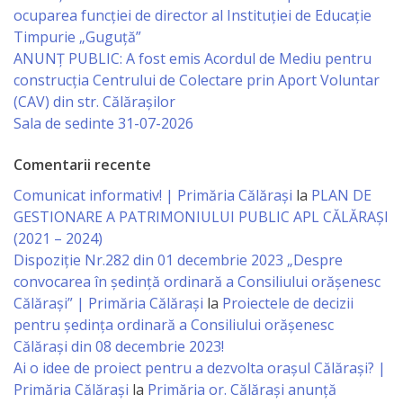
Economist
ocuparea funcției de director al Instituției de Educație
Timpurie „Guguță”
ANUNȚ PUBLIC: A fost emis Acordul de Mediu pentru
Primar
construcția Centrului de Colectare prin Aport Voluntar
(CAV) din str. Călărașilor
Viceprimarii
Sala de sedinte 31-07-2026
Specialist
Comentarii recente
Relații
Comunicat informativ! | Primăria Călărași
la
PLAN DE
GESTIONARE A PATRIMONIULUI PUBLIC APL CĂLĂRAȘI
cu
(2021 – 2024)
Publicul,
Dispoziție Nr.282 din 01 decembrie 2023 „Despre
convocarea în ședință ordinară a Consiliului orășenesc
Operator
Călărași” | Primăria Călărași
la
Proiectele de decizii
CISC
pentru ședința ordinară a Consiliului orășenesc
Călărași din 08 decembrie 2023!
Organigrama
Ai o idee de proiect pentru a dezvolta orașul Călărași? |
Primăria Călărași
la
Primăria or. Călărași anunță