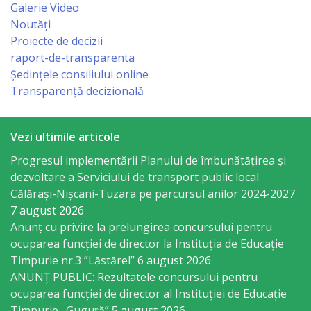
Consiliului
Galerie Video
Noutăți
Dispoziții
Proiecte de decizii
raport-de-transparenta
Proiecte
Ședințele consiliului online
Transparență decizională
de
decizii
Vezi ultimile articole
Deciziile
Progresul implementării Planului de îmbunătățirea și
dezvoltare a Serviciului de transport public local
Consiliului
Călărași-Nișcani-Tuzara pe parcursul anilor 2024-2027
7 august 2026
Consiliul
Anunț cu privire la prelungirea concursului pentru
ocuparea funcţiei de director la Instituția de Educație
de
Timpurie nr.3 ”Lăstărel”
6 august 2026
tineret
ANUNȚ PUBLIC: Rezultatele concursului pentru
ocuparea funcției de director al Instituției de Educație
Activitatea
Timpurie „Guguță”
5 august 2026