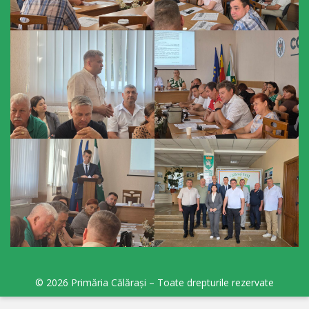
orășenesc
Muzeul
de
Istorie
şi
Etnografie
„Dumitru
Scvorțov-
Russu”
or.
Călăraşi
© 2026 Primăria Călărași – Toate drepturile rezervate
Î.M.