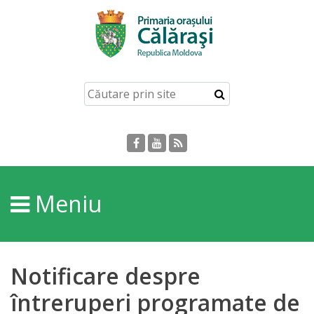
Acasă
Despre
orașul
Călărași
Istoria
Meniu
Orașului
Personalități
Notificare despre
Regulamente
întreruperi programate de