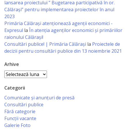
Regulament
lansarea proiectului ” Bugetarea participativă în or.
Călărași” pentru implementarea proiectelor în anul
2023
Consiliul
Primăria Călăraşi atenţionează agenţii economici -
local
Expresul
la
În atenția agenților economici și primăriilor
raionului Călărași!
Secretarul
Consultări publice! | Primăria Călărași
la
Proiectele de
decizii pentru consultări publice din 13 noiembrie 2021
Consiliului
Arhive
Consilieri
Arhive
Comisii
Categorii
de
Comunicate și anunțuri de presă
specialitate
Consultări publice
Fără categorie
Funcții vacante
Regulamentul
Galerie Foto