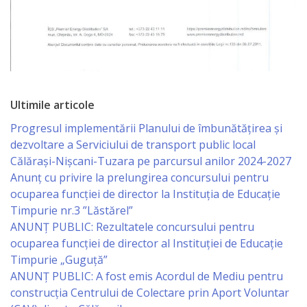
Serviciul
Juridic
Serviciul
Ultimile articole
în
Progresul implementării Planului de îmbunătățirea și
Reglementarea
dezvoltare a Serviciului de transport public local
Călărași-Nișcani-Tuzara pe parcursul anilor 2024-2027
Regimului
Anunț cu privire la prelungirea concursului pentru
Funciar
ocuparea funcţiei de director la Instituția de Educație
Timpurie nr.3 ”Lăstărel”
Serviciul
ANUNȚ PUBLIC: Rezultatele concursului pentru
ocuparea funcției de director al Instituției de Educație
Relaţii
Timpurie „Guguță”
cu
ANUNȚ PUBLIC: A fost emis Acordul de Mediu pentru
construcția Centrului de Colectare prin Aport Voluntar
Publicul