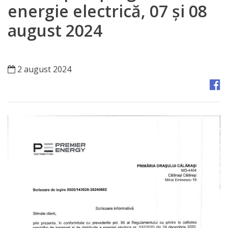
Orașe
energie electrică, 07 și 08
înfrățite
august 2024
Strategii
2 august 2024
Registrul
de
Stat
al
Actelor
Locale
Primăria
Aparatul