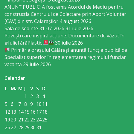
ANUNȚ PUBLIC: A fost emis Acordul de Mediu pentru
primăriei
construcția Centrului de Colectare prin Aport Voluntar
(CAV) din str. Călărașilor
4 august 2026
Instituții
Sala de sedinte 31-07-2026
31 iulie 2026
subordonate
Povești care inspiră acțiune: Documentare de văzut în
#IulieFărăPlastic
30 iulie 2026
Primăria orașului Călărași anunță funcție publică de
IET
Specialist superior în reglementarea regimului funciar
Lăstărel
vacantă
29 iulie 2026
IET
Calendar
Guguță
L
Ma
Mi
J
V
S
D
1
2
3
4
IET
5
6
7
8
9
10
11
12
13
14
15
16
17
18
DoReMiCii
19
20
21
22
23
24
25
26
27
28
29
30
31
Școala