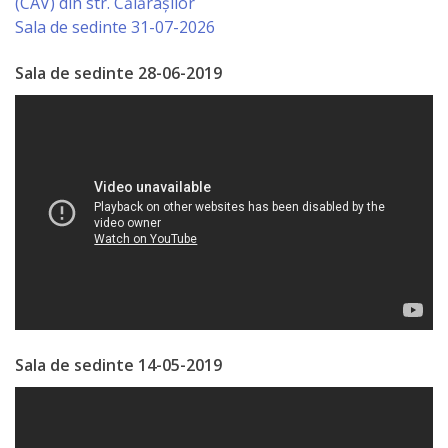
(CAV) din str. Călărașilor
Sala de sedinte 31-07-2026
Specialist
în
Sala de sedinte 28-06-2019
Construcţii,
Gospodărie
Comunală
şi
Drumuri
Specialist
în
Sala de sedinte 14-05-2019
Problemele
Antreprenoriat,