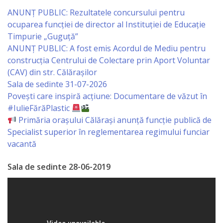
Primăriei
ANUNȚ PUBLIC: Rezultatele concursului pentru
ocuparea funcției de director al Instituției de Educație
Lista
Timpurie „Guguță”
ANUNȚ PUBLIC: A fost emis Acordul de Mediu pentru
colaboratorilor
construcția Centrului de Colectare prin Aport Voluntar
Primăriei
(CAV) din str. Călărașilor
Sala de sedinte 31-07-2026
Călăraşi
Povești care inspiră acțiune: Documentare de văzut în
#IulieFărăPlastic
Contabilitate
Primăria orașului Călărași anunță funcție publică de
Specialist superior în reglementarea regimului funciar
Serviciul
vacantă
Arhitectură
Sala de sedinte 28-06-2019
şi
Urbanism
Serviciul