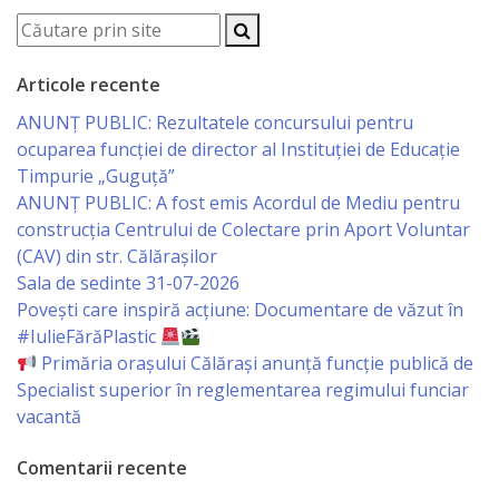
Serviciul
Juridic
Articole recente
ANUNȚ PUBLIC: Rezultatele concursului pentru
Serviciul
ocuparea funcției de director al Instituției de Educație
Timpurie „Guguță”
în
ANUNȚ PUBLIC: A fost emis Acordul de Mediu pentru
Reglementarea
construcția Centrului de Colectare prin Aport Voluntar
(CAV) din str. Călărașilor
Regimului
Sala de sedinte 31-07-2026
Funciar
Povești care inspiră acțiune: Documentare de văzut în
#IulieFărăPlastic
Serviciul
Primăria orașului Călărași anunță funcție publică de
Specialist superior în reglementarea regimului funciar
Relaţii
vacantă
cu
Comentarii recente
Publicul