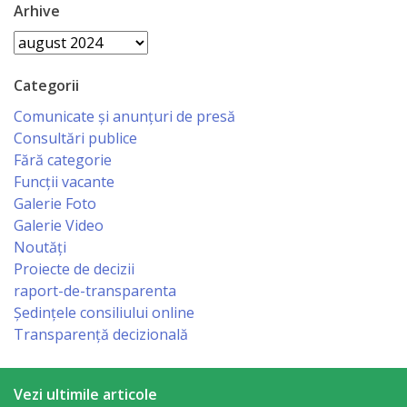
Business
Arhive
şi
Arhive
Comerţ
Categorii
Specialist
Comunicate și anunțuri de presă
Consultări publice
în
Fără categorie
Problemele
Funcții vacante
Galerie Foto
Tineretului
Galerie Video
şi
Noutăți
Proiecte de decizii
Sportului
raport-de-transparenta
Ședințele consiliului online
Specialist
Transparență decizională
pentru
Planificare,
Vezi ultimile articole