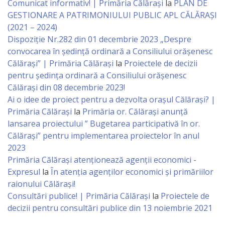
Comunicat informativ! | Primăria Călărași
la
PLAN DE
GESTIONARE A PATRIMONIULUI PUBLIC APL CĂLĂRAȘI
Specialist
(2021 – 2024)
în
Dispoziție Nr.282 din 01 decembrie 2023 „Despre
convocarea în ședință ordinară a Consiliului orășenesc
Construcţii,
Călărași” | Primăria Călărași
la
Proiectele de decizii
Gospodărie
pentru ședința ordinară a Consiliului orășenesc
Călărași din 08 decembrie 2023!
Comunală
Ai o idee de proiect pentru a dezvolta orașul Călărași? |
şi
Primăria Călărași
la
Primăria or. Călărași anunță
lansarea proiectului ” Bugetarea participativă în or.
Drumuri
Călărași” pentru implementarea proiectelor în anul
2023
Specialist
Primăria Călăraşi atenţionează agenţii economici -
în
Expresul
la
În atenția agenților economici și primăriilor
raionului Călărași!
Problemele
Consultări publice! | Primăria Călărași
la
Proiectele de
Antreprenoriat,
decizii pentru consultări publice din 13 noiembrie 2021