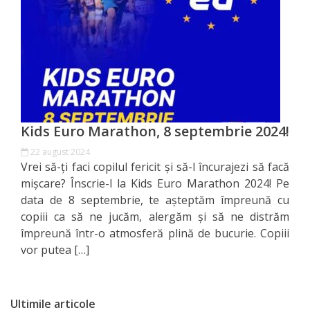
Orașe
înfrățite
Strategii
Registrul
de
Kids Euro Marathon, 8 septembrie 2024!
Stat
22 august 2024
Vrei să-ți faci copilul fericit și să-l încurajezi să facă
al
mișcare? Înscrie-l la Kids Euro Marathon 2024! Pe
Actelor
data de 8 septembrie, te așteptăm împreună cu
copiii ca să ne jucăm, alergăm și să ne distrăm
Locale
împreună într-o atmosferă plină de bucurie. Copiii
vor putea […]
Primăria
Aparatul
Ultimile articole