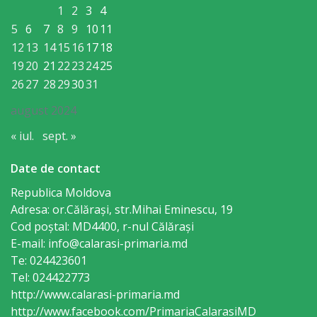
Regulament
1
2
3
4
5
6
7
8
9
10
11
Consiliul
12
13
14
15
16
17
18
19
20
21
22
23
24
25
local
26
27
28
29
30
31
Secretarul
august 2024
Consiliului
« iul.
sept. »
Consilieri
Date de contact
Republica Moldova
Comisii
Adresa: or.Călăraşi, str.Mihai Eminescu, 19
Cod poștal: MD4400, r-nul Călăraşi
de
E-mail: info@calarasi-primaria.md
specialitate
Te: 024423601
Tel: 024422773
Regulamentul
http://www.calarasi-primaria.md
http://www.facebook.com/PrimariaCalarasiMD