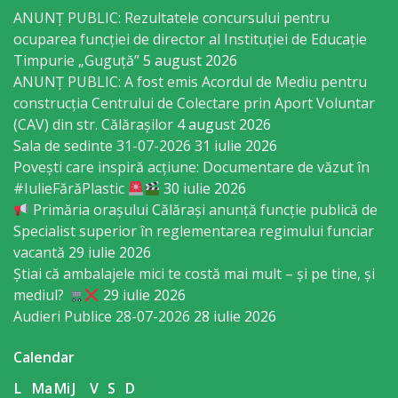
Economist
ANUNȚ PUBLIC: Rezultatele concursului pentru
ocuparea funcției de director al Instituției de Educație
Primar
Timpurie „Guguță”
5 august 2026
ANUNȚ PUBLIC: A fost emis Acordul de Mediu pentru
construcția Centrului de Colectare prin Aport Voluntar
Viceprimarii
(CAV) din str. Călărașilor
4 august 2026
Sala de sedinte 31-07-2026
31 iulie 2026
Specialist
Povești care inspiră acțiune: Documentare de văzut în
Relații
#IulieFărăPlastic
30 iulie 2026
Primăria orașului Călărași anunță funcție publică de
cu
Specialist superior în reglementarea regimului funciar
Publicul,
vacantă
29 iulie 2026
Știai că ambalajele mici te costă mai mult – și pe tine, și
Operator
mediul?
29 iulie 2026
CISC
Audieri Publice 28-07-2026
28 iulie 2026
Calendar
Organigrama
L
Ma
Mi
J
V
S
D