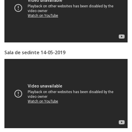
de
Atragere
a
Investiţiilor
Sala de sedinte 14-05-2019
Serviciul
de
Colectare
a
Impozitelor
şi
Taxelor
Locale