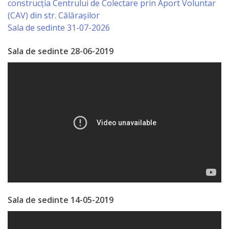
construcția Centrului de Colectare prin Aport Voluntar
Regulament
(CAV) din str. Călărașilor
Sala de sedinte 31-07-2026
Consiliul
local
Sala de sedinte 28-06-2019
Secretarul
Consiliului
Consilieri
Comisii
de
specialitate
Sala de sedinte 14-05-2019
Regulamentul