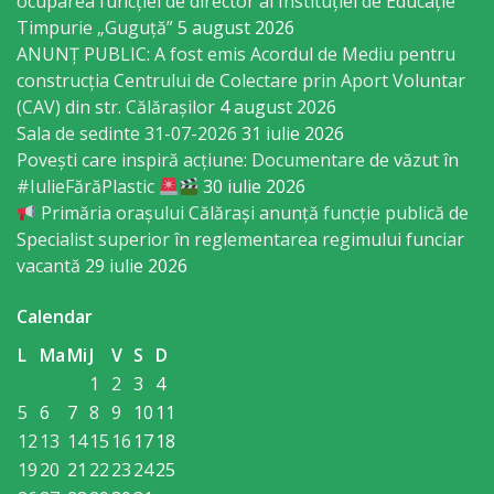
ocuparea funcției de director al Instituției de Educație
Gospodăria
Timpurie „Guguță”
5 august 2026
ANUNȚ PUBLIC: A fost emis Acordul de Mediu pentru
Comunal
construcția Centrului de Colectare prin Aport Voluntar
Locativă
(CAV) din str. Călărașilor
4 august 2026
Sala de sedinte 31-07-2026
31 iulie 2026
Centrul
Povești care inspiră acțiune: Documentare de văzut în
#IulieFărăPlastic
30 iulie 2026
de
Primăria orașului Călărași anunță funcție publică de
Tineret
Specialist superior în reglementarea regimului funciar
vacantă
29 iulie 2026
Noutăți
Calendar
Cultură/tineret/sport
L
Ma
Mi
J
V
S
D
1
2
3
4
Programe
5
6
7
8
9
10
11
12
13
14
15
16
17
18
de
19
20
21
22
23
24
25
activitate