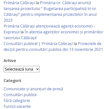
Primăria Călărași
la
Primăria or. Călărași anunță
sportivă
lansarea proiectului ” Bugetarea participativă în or.
„Mihai
Călărași” pentru implementarea proiectelor în anul
2023
Viteazul”
Primăria Călăraşi atenţionează agenţii economici -
Expresul
la
În atenția agenților economici și primăriilor
Școala
raionului Călărași!
Consultări publice! | Primăria Călărași
la
Proiectele de
Sportivă
decizii pentru consultări publice din 13 noiembrie 2021
Specializată
Arhive
de
Arhive
Rezerve
Olimpice
Categorii
Călărași
Comunicate și anunțuri de presă
Consultări publice
Stadionul
Fără categorie
Funcții vacante