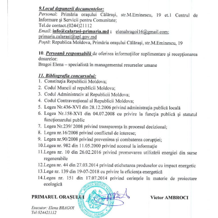
Business
şi
Comerţ
Specialist
în
Problemele
Tineretului
şi
Sportului
Specialist
pentru
Planificare,