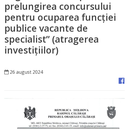
Orașe
prelungirea concursului
înfrățite
pentru ocuparea funcției
publice vacante de
Strategii
specialist” (atragerea
Registrul
investițiilor)
de
Stat
al
26 august 2024
Actelor
Locale
Primăria
Aparatul