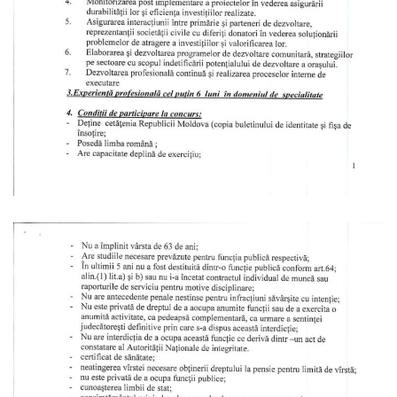
Serviciul
Juridic
Serviciul
în
Reglementarea
Regimului
Funciar
Serviciul
Relaţii
cu
Publicul