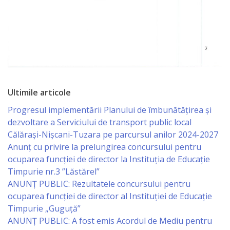
Economist
Primar
Viceprimarii
Specialist
Ultimile articole
Relații
Progresul implementării Planului de îmbunătățirea și
dezvoltare a Serviciului de transport public local
cu
Călărași-Nișcani-Tuzara pe parcursul anilor 2024-2027
Publicul,
Anunț cu privire la prelungirea concursului pentru
ocuparea funcţiei de director la Instituția de Educație
Operator
Timpurie nr.3 ”Lăstărel”
CISC
ANUNȚ PUBLIC: Rezultatele concursului pentru
ocuparea funcției de director al Instituției de Educație
Organigrama
Timpurie „Guguță”
ANUNȚ PUBLIC: A fost emis Acordul de Mediu pentru