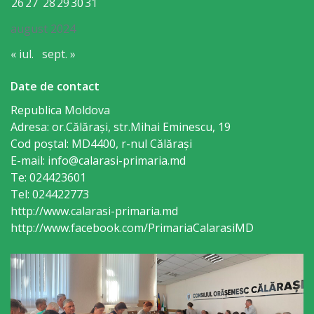
26
27
28
29
30
31
august 2024
Rapoarte
« iul.
sept. »
de
activitate
Date de contact
Republica Moldova
Planuri
Adresa: or.Călăraşi, str.Mihai Eminescu, 19
Cod poștal: MD4400, r-nul Călăraşi
Proiecte
E-mail: info@calarasi-primaria.md
Te: 024423601
investiționale
Tel: 024422773
http://www.calarasi-primaria.md
Transparență
http://www.facebook.com/PrimariaCalarasiMD
Buget
Funcții