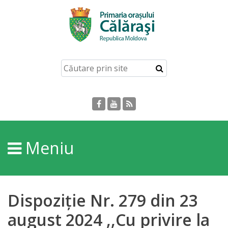
Acasă
Despre
orașul
Călărași
Istoria
Meniu
Orașului
Personalități
Dispoziție Nr. 279 din 23
Regulamente
august 2024 ,,Cu privire la