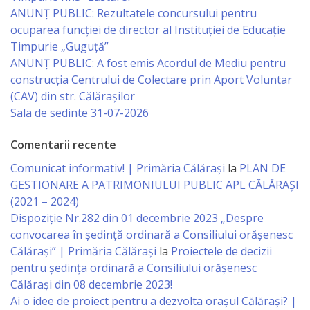
ANUNȚ PUBLIC: Rezultatele concursului pentru
primăriei
ocuparea funcției de director al Instituției de Educație
Timpurie „Guguță”
Instituții
ANUNȚ PUBLIC: A fost emis Acordul de Mediu pentru
construcția Centrului de Colectare prin Aport Voluntar
subordonate
(CAV) din str. Călărașilor
Sala de sedinte 31-07-2026
IET
Lăstărel
Comentarii recente
Comunicat informativ! | Primăria Călărași
la
PLAN DE
IET
GESTIONARE A PATRIMONIULUI PUBLIC APL CĂLĂRAȘI
(2021 – 2024)
Guguță
Dispoziție Nr.282 din 01 decembrie 2023 „Despre
convocarea în ședință ordinară a Consiliului orășenesc
IET
Călărași” | Primăria Călărași
la
Proiectele de decizii
DoReMiCii
pentru ședința ordinară a Consiliului orășenesc
Călărași din 08 decembrie 2023!
Școala
Ai o idee de proiect pentru a dezvolta orașul Călărași? |