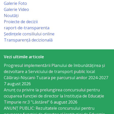
orășenesc
Galerie Foto
Galerie Video
Muzeul
Noutăți
Proiecte de decizii
de
raport-de-transparenta
Istorie
Ședințele consiliului online
Transparență decizională
şi
Etnografie
Vezi ultimile articole
„Dumitru
Progresul implementării Planului de îmbunătățirea și
Scvorțov-
dezvoltare a Serviciului de transport public local
Russu”
Călărași-Nișcani-Tuzara pe parcursul anilor 2024-2027
7 august 2026
or.
Anunț cu privire la prelungirea concursului pentru
Călăraşi
ocuparea funcţiei de director la Instituția de Educație
Timpurie nr.3 ”Lăstărel”
6 august 2026
ANUNȚ PUBLIC: Rezultatele concursului pentru
Î.M.