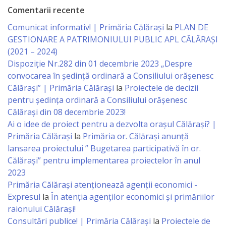
Comentarii recente
Specialist
Comunicat informativ! | Primăria Călărași
la
PLAN DE
în
GESTIONARE A PATRIMONIULUI PUBLIC APL CĂLĂRAȘI
(2021 – 2024)
Construcţii,
Dispoziție Nr.282 din 01 decembrie 2023 „Despre
Gospodărie
convocarea în ședință ordinară a Consiliului orășenesc
Călărași” | Primăria Călărași
la
Proiectele de decizii
Comunală
pentru ședința ordinară a Consiliului orășenesc
şi
Călărași din 08 decembrie 2023!
Ai o idee de proiect pentru a dezvolta orașul Călărași? |
Drumuri
Primăria Călărași
la
Primăria or. Călărași anunță
lansarea proiectului ” Bugetarea participativă în or.
Specialist
Călărași” pentru implementarea proiectelor în anul
în
2023
Primăria Călăraşi atenţionează agenţii economici -
Problemele
Expresul
la
În atenția agenților economici și primăriilor
Antreprenoriat,
raionului Călărași!
Consultări publice! | Primăria Călărași
la
Proiectele de