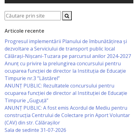
Serviciul
Juridic
Articole recente
Serviciul
Progresul implementării Planului de îmbunătățirea și
dezvoltare a Serviciului de transport public local
în
Călărași-Nișcani-Tuzara pe parcursul anilor 2024-2027
Reglementarea
Anunț cu privire la prelungirea concursului pentru
ocuparea funcţiei de director la Instituția de Educație
Regimului
Timpurie nr.3 ”Lăstărel”
Funciar
ANUNȚ PUBLIC: Rezultatele concursului pentru
ocuparea funcției de director al Instituției de Educație
Serviciul
Timpurie „Guguță”
ANUNȚ PUBLIC: A fost emis Acordul de Mediu pentru
Relaţii
construcția Centrului de Colectare prin Aport Voluntar
cu
(CAV) din str. Călărașilor
Sala de sedinte 31-07-2026
Publicul