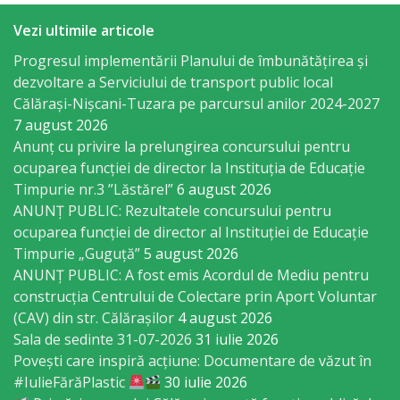
Economist
Vezi ultimile articole
Primar
Progresul implementării Planului de îmbunătățirea și
dezvoltare a Serviciului de transport public local
Călărași-Nișcani-Tuzara pe parcursul anilor 2024-2027
Viceprimarii
7 august 2026
Anunț cu privire la prelungirea concursului pentru
Specialist
ocuparea funcţiei de director la Instituția de Educație
Relații
Timpurie nr.3 ”Lăstărel”
6 august 2026
ANUNȚ PUBLIC: Rezultatele concursului pentru
cu
ocuparea funcției de director al Instituției de Educație
Publicul,
Timpurie „Guguță”
5 august 2026
ANUNȚ PUBLIC: A fost emis Acordul de Mediu pentru
Operator
construcția Centrului de Colectare prin Aport Voluntar
CISC
(CAV) din str. Călărașilor
4 august 2026
Sala de sedinte 31-07-2026
31 iulie 2026
Organigrama
Povești care inspiră acțiune: Documentare de văzut în
#IulieFărăPlastic
30 iulie 2026