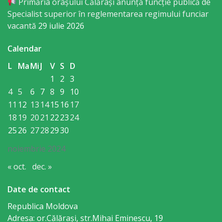
Primăria orașului Călărași anunță funcție publică de
Regulament
Specialist superior în reglementarea regimului funciar
vacantă
29 iulie 2026
Consiliul
local
Calendar
L
Ma
Mi
J
V
S
D
Secretarul
1
2
3
Consiliului
4
5
6
7
8
9
10
11
12
13
14
15
16
17
Consilieri
18
19
20
21
22
23
24
25
26
27
28
29
30
Comisii
noiembrie 2024
de
« oct.
dec. »
specialitate
Date de contact
Regulamentul
Republica Moldova
Adresa: or.Călăraşi, str.Mihai Eminescu, 19