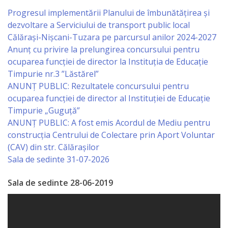
Primăriei
Progresul implementării Planului de îmbunătățirea și
dezvoltare a Serviciului de transport public local
Lista
Călărași-Nișcani-Tuzara pe parcursul anilor 2024-2027
Anunț cu privire la prelungirea concursului pentru
colaboratorilor
ocuparea funcţiei de director la Instituția de Educație
Primăriei
Timpurie nr.3 ”Lăstărel”
ANUNȚ PUBLIC: Rezultatele concursului pentru
Călăraşi
ocuparea funcției de director al Instituției de Educație
Timpurie „Guguță”
Contabilitate
ANUNȚ PUBLIC: A fost emis Acordul de Mediu pentru
construcția Centrului de Colectare prin Aport Voluntar
Serviciul
(CAV) din str. Călărașilor
Arhitectură
Sala de sedinte 31-07-2026
şi
Sala de sedinte 28-06-2019
Urbanism
Serviciul