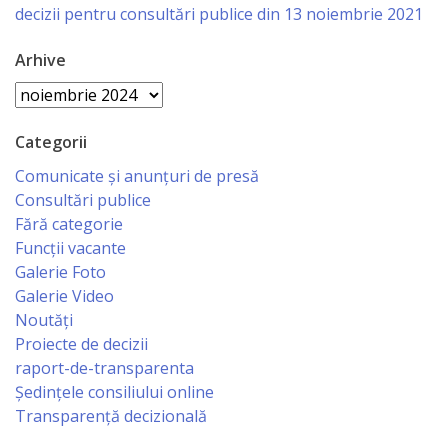
Business
decizii pentru consultări publice din 13 noiembrie 2021
şi
Arhive
Comerţ
Arhive
Specialist
Categorii
în
Comunicate și anunțuri de presă
Problemele
Consultări publice
Fără categorie
Tineretului
Funcții vacante
şi
Galerie Foto
Galerie Video
Sportului
Noutăți
Proiecte de decizii
Specialist
raport-de-transparenta
pentru
Ședințele consiliului online
Transparență decizională
Planificare,