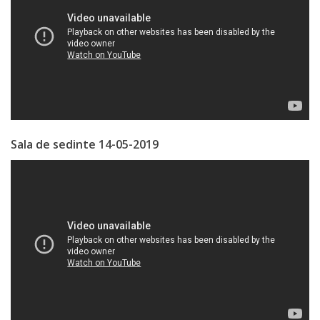
de
Atragere
a
Investiţiilor
Serviciul
Sala de sedinte 14-05-2019
de
Colectare
a
Impozitelor
şi
Taxelor
Locale