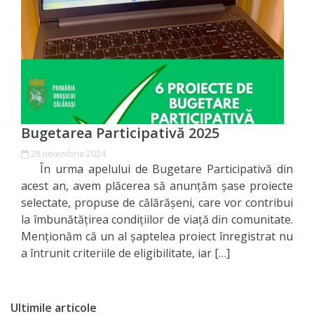
Orașe
înfrățite
Strategii
Registrul
de
Bugetarea Participativă 2025
Stat
28 noiembrie 2024
În urma apelului de Bugetare Participativă din
al
acest an, avem plăcerea să anunțăm șase proiecte
Actelor
selectate, propuse de călărășeni, care vor contribui
la îmbunătățirea condițiilor de viață din comunitate.
Locale
Menționăm că un al șaptelea proiect înregistrat nu
a întrunit criteriile de eligibilitate, iar […]
Primăria
Aparatul
Ultimile articole