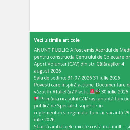
Specialist
în
Construcţii,
Vezi ultimile articole
Gospodărie
ANUNȚ PUBLIC: A fost emis Acordul de Med
Comunală
pentru construcția Centrului de Colectare pr
şi
Aport Voluntar (CAV) din str. Călărașilor
4
august 2026
Drumuri
Sala de sedinte 31-07-2026
31 iulie 2026
Povești care inspiră acțiune: Documentare d
Specialist
văzut în #IulieFărăPlastic
30 iulie 2026
Primăria orașului Călărași anunță funcție
în
publică de Specialist superior în
Problemele
reglementarea regimului funciar vacantă
29
iulie 2026
Antreprenoriat,
Știai că ambalajele mici te costă mai mult – și