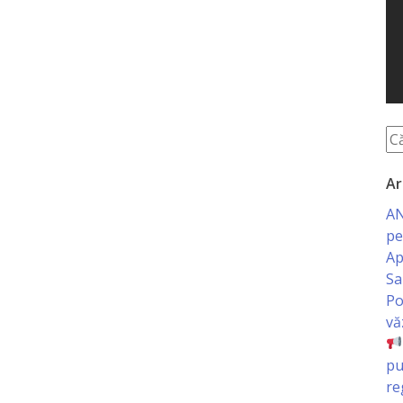
Ar
AN
pe
Ap
Sa
Po
vă
pu
re