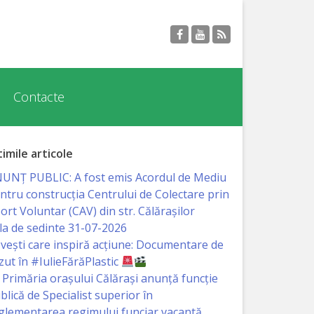
Contacte
timile articole
UNȚ PUBLIC: A fost emis Acordul de Mediu
ntru construcția Centrului de Colectare prin
ort Voluntar (CAV) din str. Călărașilor
la de sedinte 31-07-2026
vești care inspiră acțiune: Documentare de
zut în #IulieFărăPlastic
Primăria orașului Călărași anunță funcție
blică de Specialist superior în
glementarea regimului funciar vacantă