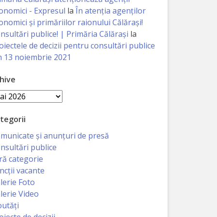
onomici - Expresul
la
În atenția agenților
onomici și primăriilor raionului Călărași!
nsultări publice! | Primăria Călărași
la
oiectele de decizii pentru consultări publice
n 13 noiembrie 2021
hive
hive
tegorii
municate și anunțuri de presă
nsultări publice
ră categorie
ncții vacante
lerie Foto
lerie Video
utăți
oiecte de decizii