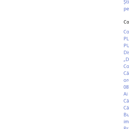
Șt
pe
Co
Co
PL
PU
Di
„D
Co
Că
or
08
Ai
Că
Că
Bu
im
Pr