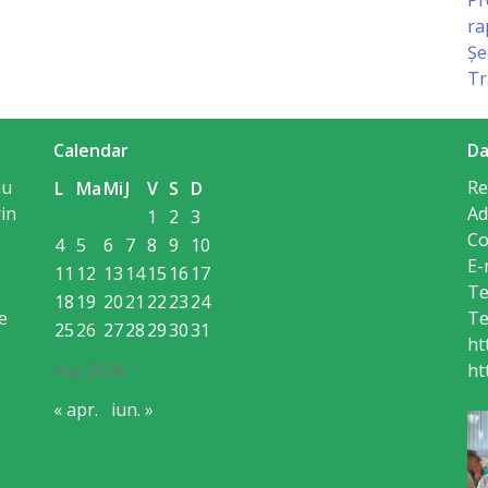
ra
Șe
Tr
Calendar
Da
iu
Re
L
Ma
Mi
J
V
S
D
in
Ad
1
2
3
Co
4
5
6
7
8
9
10
E-
11
12
13
14
15
16
17
Te
18
19
20
21
22
23
24
e
Te
25
26
27
28
29
30
31
ht
mai 2026
ht
« apr.
iun. »