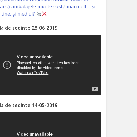
iai că ambalajele mici te costă mai mult – și
 tine, și mediul?
la de sedinte 28-06-2019
la de sedinte 14-05-2019