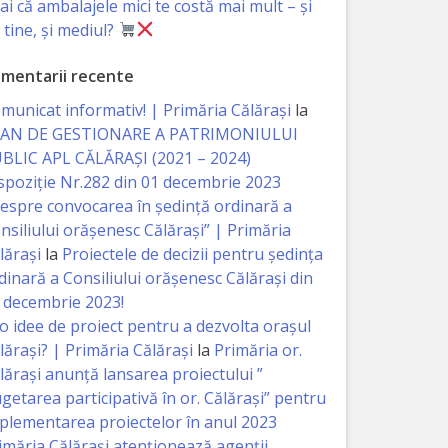
iai că ambalajele mici te costă mai mult – și
 tine, și mediul?
mentarii recente
municat informativ! | Primăria Călărași
la
AN DE GESTIONARE A PATRIMONIULUI
BLIC APL CĂLĂRAȘI (2021 – 2024)
spoziție Nr.282 din 01 decembrie 2023
espre convocarea în ședință ordinară a
nsiliului orășenesc Călărași” | Primăria
lărași
la
Proiectele de decizii pentru ședința
dinară a Consiliului orășenesc Călărași din
 decembrie 2023!
 o idee de proiect pentru a dezvolta orașul
lărași? | Primăria Călărași
la
Primăria or.
lărași anunță lansarea proiectului ”
getarea participativă în or. Călărași” pentru
plementarea proiectelor în anul 2023
imăria Călăraşi atenţionează agenţii