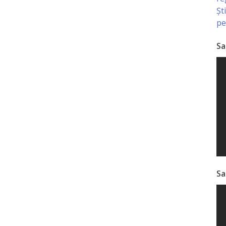
Șt
pe
Sa
Sa