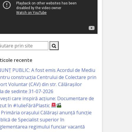
ticole recente
UNȚ PUBLIC: A fost emis Acordul de Mediu
ntru construcția Centrului de Colectare prin
ort Voluntar (CAV) din str. Călărașilor
la de sedinte 31-07-2026
vești care inspiră acțiune: Documentare de
zut în #IulieFărăPlastic
Primăria orașului Călărași anunță funcție
blică de Specialist superior în
glementarea regimului funciar vacantă