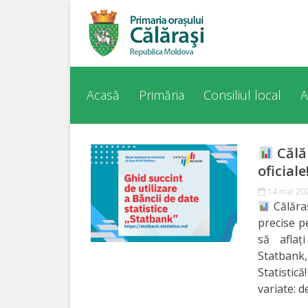
Acasă
Despre
Acasă
Primăria
Consiliul local
A
orașul
Călărași
Călăr
oficiale
Istoria
14 mai 20
Orașului
Călăraș
precise p
Personalități
să aflaț
Statbank,
Regulamente
Statistic
variate: d