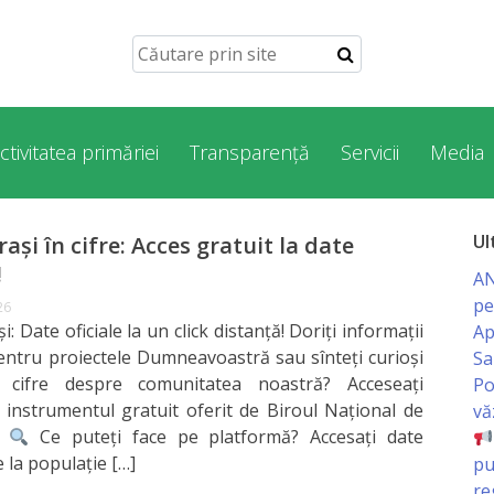
ctivitatea primăriei
Transparență
Servicii
Media
Ul
ași în cifre: Acces gratuit la date
!
AN
pe
26
i: Date oficiale la un click distanță! Doriți informații
Ap
entru proiectele Dumneavoastră sau sînteți curioși
Sa
i cifre despre comunitatea noastră? Acceseați
Po
 instrumentul gratuit oferit de Biroul Național de
vă
ă!
Ce puteți face pe platformă? Accesați date
e la populație […]
pu
re