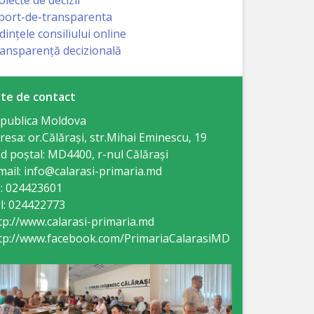
port-de-transparenta
dințele consiliului online
ansparență decizională
te de contact
publica Moldova
resa: or.Călăraşi, str.Mihai Eminescu, 19
d poștal: MD4400, r-nul Călăraşi
mail: info@calarasi-primaria.md
: 024423601
l: 024422773
tp://www.calarasi-primaria.md
tp://www.facebook.com/PrimariaCalarasiMD