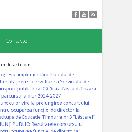
Contacte
timile articole
ogresul implementării Planului de
bunătățirea și dezvoltare a Serviciului de
ansport public local Călărași-Nișcani-Tuzara
 parcursul anilor 2024-2027
unț cu privire la prelungirea concursului
ntru ocuparea funcţiei de director la
stituția de Educație Timpurie nr.3 ”Lăstărel”
UNȚ PUBLIC: Rezultatele concursului
ntru ocuparea funcției de director al