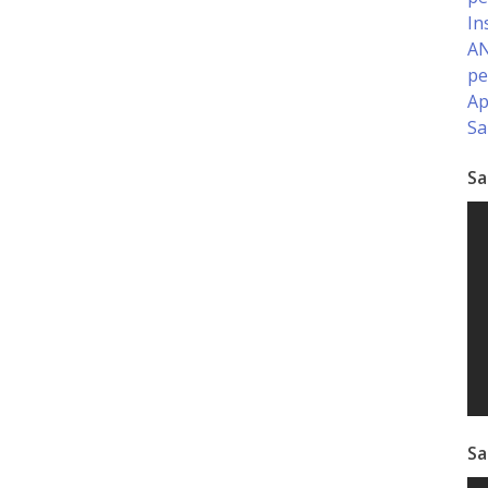
In
AN
pe
Ap
Sa
Sa
Sa