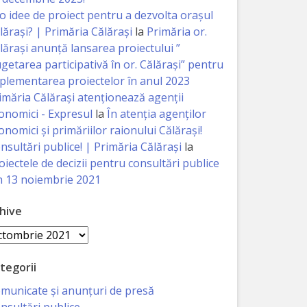
 o idee de proiect pentru a dezvolta orașul
lărași? | Primăria Călărași
la
Primăria or.
lărași anunță lansarea proiectului ”
getarea participativă în or. Călărași” pentru
plementarea proiectelor în anul 2023
imăria Călăraşi atenţionează agenţii
onomici - Expresul
la
În atenția agenților
onomici și primăriilor raionului Călărași!
nsultări publice! | Primăria Călărași
la
oiectele de decizii pentru consultări publice
n 13 noiembrie 2021
hive
hive
tegorii
municate și anunțuri de presă
nsultări publice