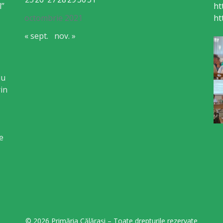
l”
ht
octombrie 2021
ht
« sept.
nov. »
iu
in
e
© 2026 Primăria Călărași – Toate drepturile rezervate