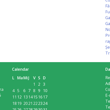
Fă
Fu
Ga
Ga
No
Pr
ra
Șe
Tr
Calendar
Da
Re
L
Ma
Mi
J
V
S
D
Ad
1
2
3
ra
Co
4
5
6
7
8
9
10
6
E-
11
12
13
14
15
16
17
Te
18
19
20
21
22
23
24
Te
25
26
27
28
29
30
31