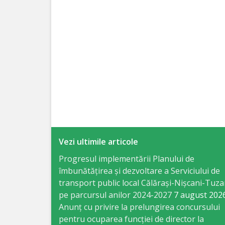
Specialist
în
Construcţii,
Gospodărie
Comunală
şi
Drumuri
Vezi ultimile articole
Specialist
Progresul implementării Planului de
îmbunătățirea și dezvoltare a Serviciului de
în
transport public local Călărași-Nișcani-Tuza
Problemele
pe parcursul anilor 2024-2027
7 august 202
Anunț cu privire la prelungirea concursului
Antreprenoriat,
pentru ocuparea funcţiei de director la