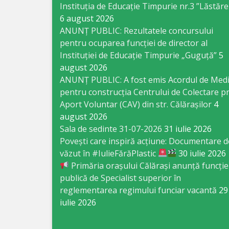
Business
Instituția de Educație Timpurie nr.3 ”Lăstăre
6 august 2026
şi
ANUNȚ PUBLIC: Rezultatele concursului
Comerţ
pentru ocuparea funcției de director al
Instituției de Educație Timpurie „Guguță”
5
Specialist
august 2026
ANUNȚ PUBLIC: A fost emis Acordul de Med
în
pentru construcția Centrului de Colectare pr
Problemele
Aport Voluntar (CAV) din str. Călărașilor
4
august 2026
Tineretului
Sala de sedinte 31-07-2026
31 iulie 2026
şi
Povești care inspiră acțiune: Documentare d
văzut în #IulieFărăPlastic
30 iulie 2026
Sportului
Primăria orașului Călărași anunță funcție
publică de Specialist superior în
Specialist
reglementarea regimului funciar vacantă
29
pentru
iulie 2026
Planificare,