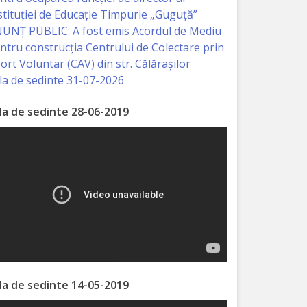
stituției de Educație Timpurie „Guguță”
UNȚ PUBLIC: A fost emis Acordul de Mediu
ntru construcția Centrului de Colectare prin
ort Voluntar (CAV) din str. Călărașilor
la de sedinte 31-07-2026
la de sedinte 28-06-2019
la de sedinte 14-05-2019