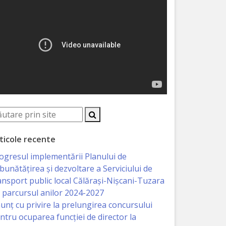
ticole recente
ogresul implementării Planului de
bunătățirea și dezvoltare a Serviciului de
ansport public local Călărași-Nișcani-Tuzara
 parcursul anilor 2024-2027
unț cu privire la prelungirea concursului
ntru ocuparea funcţiei de director la