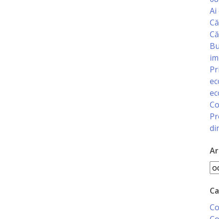
Ai
Că
Că
Bu
im
Pr
ec
ec
Co
Pr
di
Ar
Ar
Ca
Co
Co