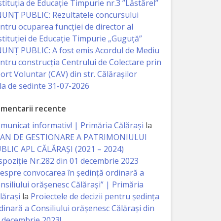
stituția de Educație Timpurie nr.3 ”Lăstărel”
UNȚ PUBLIC: Rezultatele concursului
ntru ocuparea funcției de director al
stituției de Educație Timpurie „Guguță”
UNȚ PUBLIC: A fost emis Acordul de Mediu
ntru construcția Centrului de Colectare prin
ort Voluntar (CAV) din str. Călărașilor
la de sedinte 31-07-2026
mentarii recente
municat informativ! | Primăria Călărași
la
AN DE GESTIONARE A PATRIMONIULUI
BLIC APL CĂLĂRAȘI (2021 – 2024)
spoziție Nr.282 din 01 decembrie 2023
espre convocarea în ședință ordinară a
nsiliului orășenesc Călărași” | Primăria
lărași
la
Proiectele de decizii pentru ședința
dinară a Consiliului orășenesc Călărași din
 decembrie 2023!