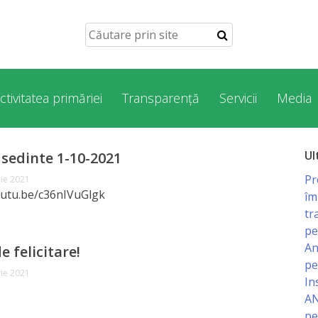
ctivitatea primăriei
Transparență
Servicii
Media
Ul
 sedinte 1-10-2021
Pr
ie 2021
outu.be/c36nIVuGlgk
îm
tr
pe
An
e felicitare!
pe
ie 2021
In
AN
pe