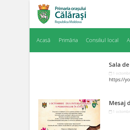
Acasă
Despre
Acasă
Primăria
Consiliul local
A
orașul
Călărași
Sala de
1 octombr
Istoria
https://y
Orașului
Personalități
Mesaj d
1 octombr
Regulamente