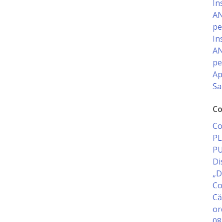
In
AN
pe
In
AN
pe
Ap
Sa
Co
Co
PL
PU
Di
„D
Co
Că
or
08