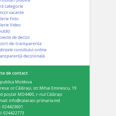
ră categorie
ncții vacante
lerie Foto
lerie Video
utăți
oiecte de decizii
port-de-transparenta
dințele consiliului online
ansparență decizională
te de contact
publica Moldova
resa: or.Călăraşi, str.Mihai Eminescu, 19
d poștal: MD4400, r-nul Călăraşi
mail: info@calarasi-primaria.md
: 024423601
l: 024422773