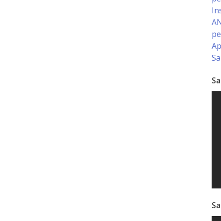
In
AN
pe
Ap
Sa
Sa
Sa