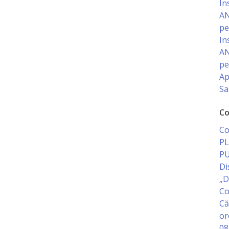
In
AN
pe
In
AN
pe
Ap
Sa
Co
Co
PL
PU
Di
„D
Co
Că
or
08