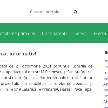
ctivitatea primăriei
Transparență
Servicii
Media
Ul
cat informativ!
Pr
rie 2021
 de 21 octombrie 2021 continuă lucrările de
îm
e a apeductului din str.M.Eminescu și Str. Ștefan cel
tr
m și racordările caselor individuale din str.Florilor
pe
 proiectului de reabilitare a rețelei de apeduct și
An
re, în #or.#Călărași #PrimăriaCălărași face apel
pe
In
AN
pe