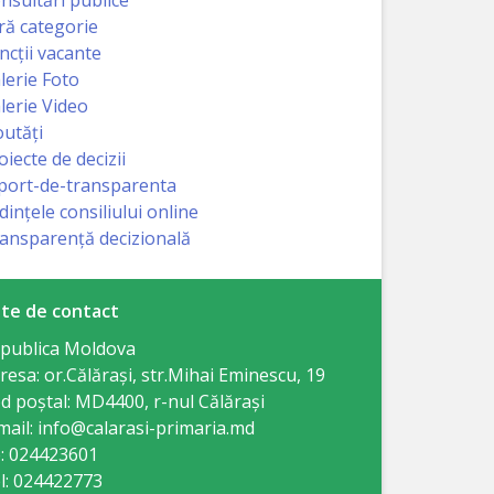
ră categorie
ncții vacante
lerie Foto
lerie Video
utăți
oiecte de decizii
port-de-transparenta
dințele consiliului online
ansparență decizională
te de contact
publica Moldova
resa: or.Călăraşi, str.Mihai Eminescu, 19
d poștal: MD4400, r-nul Călăraşi
mail: info@calarasi-primaria.md
: 024423601
l: 024422773