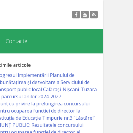
Contacte
timile articole
ogresul implementării Planului de
bunătățirea și dezvoltare a Serviciului de
ansport public local Călărași-Nișcani-Tuzara
 parcursul anilor 2024-2027
unț cu privire la prelungirea concursului
ntru ocuparea funcţiei de director la
stituția de Educație Timpurie nr.3 ”Lăstărel”
UNȚ PUBLIC: Rezultatele concursului
ntru ocuparea funcției de director al