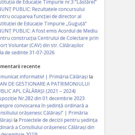
stituția de Educație Timpurie nr.3 ”Lăstărel”
UNȚ PUBLIC: Rezultatele concursului
ntru ocuparea funcției de director al
stituției de Educație Timpurie „Guguță”
UNȚ PUBLIC: A fost emis Acordul de Mediu
ntru construcția Centrului de Colectare prin
ort Voluntar (CAV) din str. Călărașilor
la de sedinte 31-07-2026
mentarii recente
municat informativ! | Primăria Călărași
la
AN DE GESTIONARE A PATRIMONIULUI
BLIC APL CĂLĂRAȘI (2021 – 2024)
spoziție Nr.282 din 01 decembrie 2023
espre convocarea în ședință ordinară a
nsiliului orășenesc Călărași” | Primăria
lărași
la
Proiectele de decizii pentru ședința
dinară a Consiliului orășenesc Călărași din
 decembrie 2023!