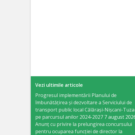
Specialist
în
Construcţii,
Gospodărie
Comunală
şi
Drumuri
Vezi ultimile articole
Specialist
Progresul implementării Planului de
îmbunătățirea și dezvoltare a Serviciului de
în
transport public local Călărași-Nișcani-Tuza
Problemele
pe parcursul anilor 2024-2027
7 august 202
Anunț cu privire la prelungirea concursului
Antreprenoriat,
pentru ocuparea funcţiei de director la