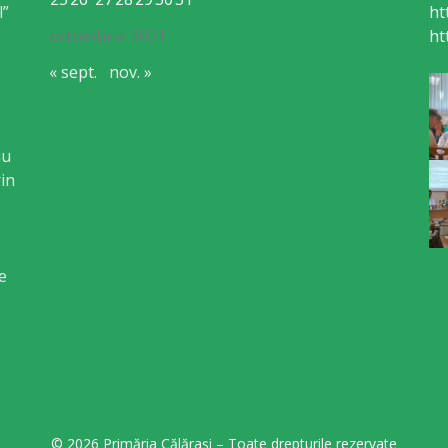
l”
ht
octombrie 2021
ht
« sept.
nov. »
iu
in
e
© 2026 Primăria Călărași – Toate drepturile rezervate