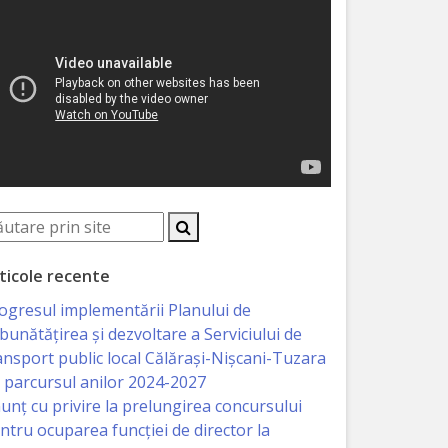
ticole recente
ogresul implementării Planului de
bunătățirea și dezvoltare a Serviciului de
ansport public local Călărași-Nișcani-Tuzara
 parcursul anilor 2024-2027
unț cu privire la prelungirea concursului
ntru ocuparea funcţiei de director la