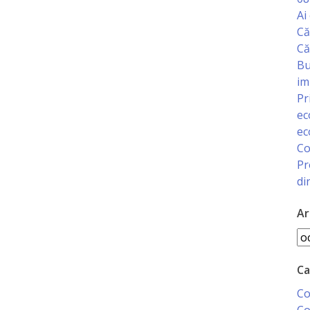
Ai
Că
Că
Bu
im
Pr
ec
ec
Co
Pr
di
Ar
Ar
Ca
Co
Co