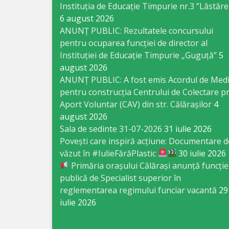
Business
Instituția de Educație Timpurie nr.3 ”Lăstăre
6 august 2026
şi
ANUNȚ PUBLIC: Rezultatele concursului
Comerţ
pentru ocuparea funcției de director al
Instituției de Educație Timpurie „Guguță”
5
Specialist
august 2026
ANUNȚ PUBLIC: A fost emis Acordul de Med
în
pentru construcția Centrului de Colectare pr
Problemele
Aport Voluntar (CAV) din str. Călărașilor
4
august 2026
Tineretului
Sala de sedinte 31-07-2026
31 iulie 2026
şi
Povești care inspiră acțiune: Documentare d
văzut în #IulieFărăPlastic
30 iulie 2026
Sportului
Primăria orașului Călărași anunță funcție
publică de Specialist superior în
Specialist
reglementarea regimului funciar vacantă
29
pentru
iulie 2026
Planificare,