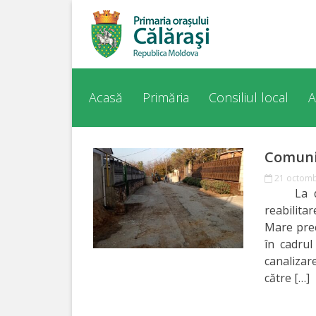
Acasă
Despre
Acasă
Primăria
Consiliul local
A
orașul
Călărași
Comuni
21 octomb
Istoria
La data
Orașului
reabilitar
Mare precu
Personalități
în cadrul
canaliza
către […]
Regulamente