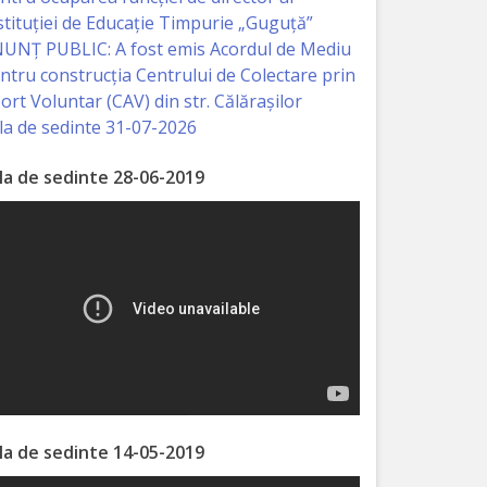
stituției de Educație Timpurie „Guguță”
UNȚ PUBLIC: A fost emis Acordul de Mediu
ntru construcția Centrului de Colectare prin
ort Voluntar (CAV) din str. Călărașilor
la de sedinte 31-07-2026
la de sedinte 28-06-2019
la de sedinte 14-05-2019