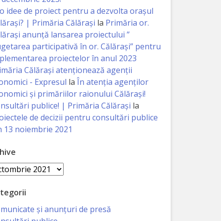
 o idee de proiect pentru a dezvolta orașul
lărași? | Primăria Călărași
la
Primăria or.
lărași anunță lansarea proiectului ”
getarea participativă în or. Călărași” pentru
plementarea proiectelor în anul 2023
imăria Călăraşi atenţionează agenţii
onomici - Expresul
la
În atenția agenților
onomici și primăriilor raionului Călărași!
nsultări publice! | Primăria Călărași
la
oiectele de decizii pentru consultări publice
n 13 noiembrie 2021
hive
hive
tegorii
municate și anunțuri de presă
nsultări publice