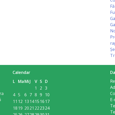
Fă
Fu
Ga
Ga
No
Pr
ra
Șe
Tr
Calendar
Da
Re
L
Ma
Mi
J
V
S
D
Ad
1
2
3
ra
Co
4
5
6
7
8
9
10
6
E-
11
12
13
14
15
16
17
Te
18
19
20
21
22
23
24
Te
25
26
27
28
29
30
31