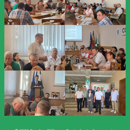
primăriei
Instituții
subordonate
IET
Lăstărel
IET
Guguță
IET
DoReMiCii
Școala