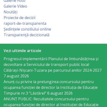
Galerie Foto
Economist
Galerie Video
Noutăți
Primar
Proiecte de decizii
raport-de-transparenta
Viceprimarii
Ședințele consiliului online
Transparență decizională
Specialist
Relații
Vezi ultimile articole
cu
Progresul implementării Planului de îmbunătățirea și
dezvoltare a Serviciului de transport public local
Publicul,
Călărași-Nișcani-Tuzara pe parcursul anilor 2024-2027
Operator
7 august 2026
Anunț cu privire la prelungirea concursului pentru
CISC
ocuparea funcţiei de director la Instituția de Educație
Timpurie nr.3 ”Lăstărel”
6 august 2026
Organigrama
ANUNȚ PUBLIC: Rezultatele concursului pentru
ocuparea funcției de director al Instituției de Educație