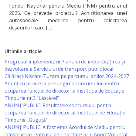
Primăriei
Fondul Național pentru Mediu (FNM) pentru anul
2025. Ce prevede proiectul? Achiziționarea unei
Lista
autospeciale moderne pentru colectarea
deșeurilor, care […]
colaboratorilor
Primăriei
Ultimile articole
Călăraşi
Progresul implementării Planului de îmbunătățirea și
Contabilitate
dezvoltare a Serviciului de transport public local
Călărași-Nișcani-Tuzara pe parcursul anilor 2024-2027
Anunț cu privire la prelungirea concursului pentru
Serviciul
ocuparea funcţiei de director la Instituția de Educație
Arhitectură
Timpurie nr.3 ”Lăstărel”
ANUNȚ PUBLIC: Rezultatele concursului pentru
şi
ocuparea funcției de director al Instituției de Educație
Urbanism
Timpurie „Guguță”
ANUNȚ PUBLIC: A fost emis Acordul de Mediu pentru
Serviciul
construcția Centrului de Colectare prin Aport Voluntar