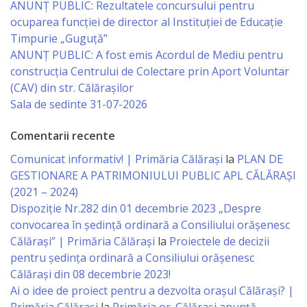
ANUNȚ PUBLIC: Rezultatele concursului pentru
ocuparea funcției de director al Instituției de Educație
Specialist
Timpurie „Guguță”
în
ANUNȚ PUBLIC: A fost emis Acordul de Mediu pentru
construcția Centrului de Colectare prin Aport Voluntar
Construcţii,
(CAV) din str. Călărașilor
Gospodărie
Sala de sedinte 31-07-2026
Comunală
Comentarii recente
şi
Comunicat informativ! | Primăria Călărași
la
PLAN DE
Drumuri
GESTIONARE A PATRIMONIULUI PUBLIC APL CĂLĂRAȘI
(2021 – 2024)
Specialist
Dispoziție Nr.282 din 01 decembrie 2023 „Despre
convocarea în ședință ordinară a Consiliului orășenesc
în
Călărași” | Primăria Călărași
la
Proiectele de decizii
Problemele
pentru ședința ordinară a Consiliului orășenesc
Călărași din 08 decembrie 2023!
Antreprenoriat,
Ai o idee de proiect pentru a dezvolta orașul Călărași? |