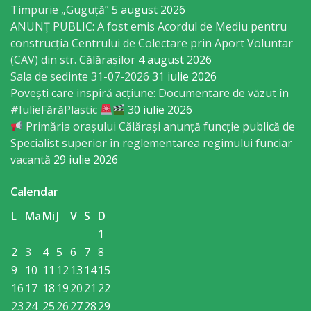
Regulament
Timpurie „Guguță”
5 august 2026
ANUNȚ PUBLIC: A fost emis Acordul de Mediu pentru
Consiliul
construcția Centrului de Colectare prin Aport Voluntar
(CAV) din str. Călărașilor
4 august 2026
local
Sala de sedinte 31-07-2026
31 iulie 2026
Povești care inspiră acțiune: Documentare de văzut în
Secretarul
#IulieFărăPlastic
30 iulie 2026
Primăria orașului Călărași anunță funcție publică de
Consiliului
Specialist superior în reglementarea regimului funciar
vacantă
29 iulie 2026
Consilieri
Calendar
Comisii
L
Ma
Mi
J
V
S
D
de
1
specialitate
2
3
4
5
6
7
8
9
10
11
12
13
14
15
Regulamentul
16
17
18
19
20
21
22
23
24
25
26
27
28
29