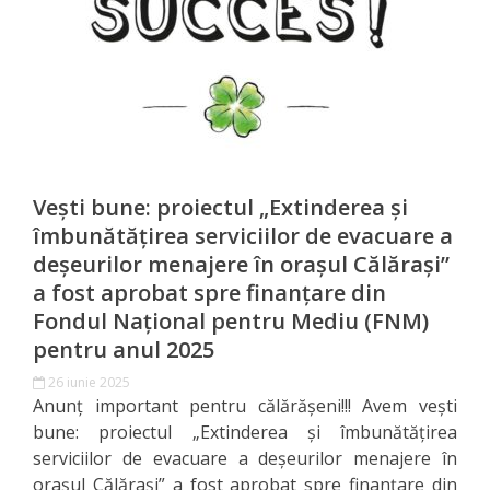
Orașe
înfrățite
Strategii
Registrul
de
Vești bune: proiectul „Extinderea și
Stat
îmbunătățirea serviciilor de evacuare a
deșeurilor menajere în orașul Călărași”
al
a fost aprobat spre finanțare din
Actelor
Fondul Național pentru Mediu (FNM)
pentru anul 2025
Locale
26 iunie 2025
Anunț important pentru călărășeni!!! Avem vești
Primăria
bune: proiectul „Extinderea și îmbunătățirea
serviciilor de evacuare a deșeurilor menajere în
Aparatul
orașul Călărași” a fost aprobat spre finanțare din