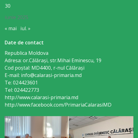
Consiliului
30
Dispoziții
iunie 2025
« mai
iul. »
Proiecte
Date de contact
de
Republica Moldova
decizii
Adresa: or.Călăraşi, str.Mihai Eminescu, 19
Cod poștal: MD4400, r-nul Călăraşi
Deciziile
E-mail: info@calarasi-primaria.md
Consiliului
Te: 024423601
Tel: 024422773
Consiliul
http://www.calarasi-primaria.md
http://www.facebook.com/PrimariaCalarasiMD
de
tineret
Activitatea