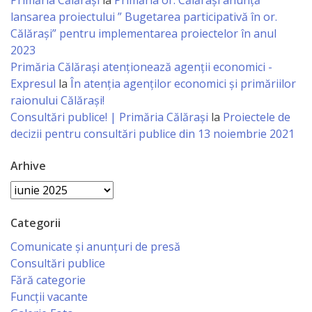
Business
Primăria Călărași
la
Primăria or. Călărași anunță
lansarea proiectului ” Bugetarea participativă în or.
şi
Călărași” pentru implementarea proiectelor în anul
Comerţ
2023
Primăria Călăraşi atenţionează agenţii economici -
Expresul
la
În atenția agenților economici și primăriilor
Specialist
raionului Călărași!
în
Consultări publice! | Primăria Călărași
la
Proiectele de
decizii pentru consultări publice din 13 noiembrie 2021
Problemele
Tineretului
Arhive
şi
Arhive
Sportului
Categorii
Comunicate și anunțuri de presă
Specialist
Consultări publice
pentru
Fără categorie
Funcții vacante
Planificare,