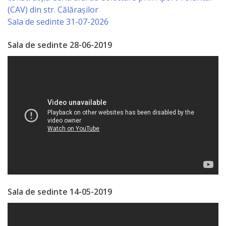
(CAV) din str. Călărașilor
de
Sala de sedinte 31-07-2026
Atragere
Sala de sedinte 28-06-2019
a
Investiţiilor
Serviciul
de
Colectare
a
Impozitelor
şi
Sala de sedinte 14-05-2019
Taxelor
Locale