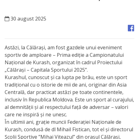
Orașe
înfrățite
30 august 2025
Strategii
Registrul
Astăzi, la Călărași, am fost gazdele unui eveniment
de
sportiv de amploare – Prima ediție a Campionatului
Național de Kurash, organizat în cadrul Proiectului
Stat
„Călărași – Capitala Sportului 2025”.
al
Kurashul, cunoscut și ca lupta pe brâu, este un sport
tradițional cu o istorie de mii de ani, originar din Asia
Actelor
Centrală, dar practicat astăzi pe toate continentele,
Locale
inclusiv în Republica Moldova. Este un sport al curajului,
al demnității și al respectului față de adversar – valori
care ne inspiră și ne unesc.
Primăria
În ultimii ani, grație muncii Federației Naționale de
Kurash, condusă de dl Mihail Fistican, tot el și directorul
Aparatul
Școlii Sportive ”Mihai Viteazul” din orașul Călărași,