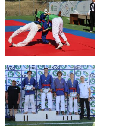
Economist
Primar
Viceprimarii
Specialist
Relații
cu
Publicul,
Operator
CISC
Organigrama