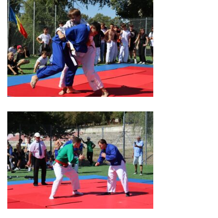
Regulament
Consiliul
local
Secretarul
Consiliului
Consilieri
Comisii
de
specialitate
Regulamentul