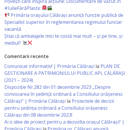
orășenesc
Povești care inspiră acțiune: Documentare de văzut în
#IulieFărăPlastic
Primăria orașului Călărași anunță funcție publică de
Muzeul
Specialist superior în reglementarea regimului funciar
de
vacantă
Știai că ambalajele mici te costă mai mult – și pe tine, și
Istorie
mediul?
şi
Comentarii recente
Etnografie
Comunicat informativ! | Primăria Călărași
la
PLAN DE
„Dumitru
GESTIONARE A PATRIMONIULUI PUBLIC APL CĂLĂRAȘI
Scvorțov-
(2021 – 2024)
Dispoziție Nr.282 din 01 decembrie 2023 „Despre
Russu”
convocarea în ședință ordinară a Consiliului orășenesc
or.
Călărași” | Primăria Călărași
la
Proiectele de decizii
pentru ședința ordinară a Consiliului orășenesc
Călăraşi
Călărași din 08 decembrie 2023!
Ai o idee de proiect pentru a dezvolta orașul Călărași? |
Î.M.
Primăria Călărași
la
Primăria or. Călărași anunță