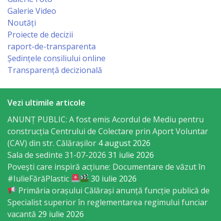
Galerie Video
Rapoarte
Noutăți
Proiecte de decizii
de
raport-de-transparenta
activitate
Ședințele consiliului online
Transparență decizională
Planuri
Vezi ultimile articole
Proiecte
ANUNȚ PUBLIC: A fost emis Acordul de Mediu pentru
investiționale
construcția Centrului de Colectare prin Aport Voluntar
(CAV) din str. Călărașilor
4 august 2026
Transparență
Sala de sedinte 31-07-2026
31 iulie 2026
Povești care inspiră acțiune: Documentare de văzut în
Buget
#IulieFărăPlastic
30 iulie 2026
Primăria orașului Călărași anunță funcție publică de
Specialist superior în reglementarea regimului funciar
Funcții
vacantă
29 iulie 2026