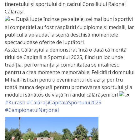
tineretului și sportului din cadrul Consiliului Raional
de
Călărași
Atragere
După lupte încinse pe saltele, cei mai buni sportivi
ai competiției au fost răsplătiți cu diplome și medalii, iar
a
publicul a aplaudat la scenă deschisă momentele
Investiţiilor
spectaculoase oferite de luptători.
Astăzi, Călărașiul a demonstrat încă o dată că merită
titlul de Capitală a Sportului 2025, fiind un loc unde
Serviciul
tradiția, performanța și comunitatea se întâlnesc
de
pentru a crea momente memorabile. Felicitări domnului
Mihail Fistican pentru evenimentul de azi și pentru
Colectare
toată munca depusă pentru promovarea sportului și a
a
modului sănătos de viață în rândul călărășenilor!
Impozitelor
#Kurash
#CălărașiCapitalaSportului2025
#CampionatulNațional
şi
Taxelor
Locale