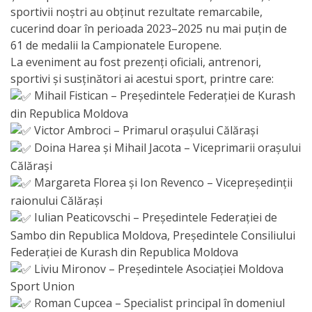
Primăriei
sportivii noștri au obținut rezultate remarcabile,
cucerind doar în perioada 2023–2025 nu mai puțin de
Lista
61 de medalii la Campionatele Europene.
La eveniment au fost prezenți oficiali, antrenori,
colaboratorilor
sportivi și susținători ai acestui sport, printre care:
Primăriei
Mihail Fistican – Președintele Federației de Kurash
din Republica Moldova
Călăraşi
Victor Ambroci – Primarul orașului Călărași
Doina Harea și Mihail Jacota – Viceprimarii orașului
Contabilitate
Călărași
Margareta Florea și Ion Revenco – Vicepreședinții
Serviciul
raionului Călărași
Iulian Peaticovschi – Președintele Federației de
Arhitectură
Sambo din Republica Moldova, Președintele Consiliului
şi
Federației de Kurash din Republica Moldova
Urbanism
Liviu Mironov – Președintele Asociației Moldova
Sport Union
Roman Cupcea – Specialist principal în domeniul
Serviciul