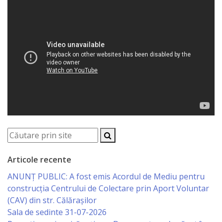
sportivă
„Mihai
Viteazul”
Școala
Sportivă
Specializată
de
Rezerve
Articole recente
Olimpice
ANUNȚ PUBLIC: A fost emis Acordul de Mediu pentru
Călărași
construcția Centrului de Colectare prin Aport Voluntar
(CAV) din str. Călărașilor
Stadionul
Sala de sedinte 31-07-2026