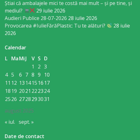
vacante
Știai că ambalajele mici te costă mai mult – și pe tine, și
mediul?
29 iulie 2026
Licitatii
Audieri Publice 28-07-2026
28 iulie 2026
Provocarea #IulieFărăPlastic: Tu te alături?
28 iulie
Invitații
2026
de
Calendar
participare
L
Ma
Mi
J
V
S
D
1
2
3
Rezultatele
4
5
6
7
8
9
10
de
11
12
13
14
15
16
17
18
19
20
21
22
23
24
participare
25
26
27
28
29
30
31
Achiziții
august 2025
publice
« iul.
sept. »
Date de contact
Declarații