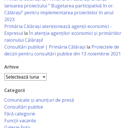
Gospodăria
lansarea proiectului ” Bugetarea participativă în or.
Călărași” pentru implementarea proiectelor în anul
Comunal
2023
Locativă
Primăria Călăraşi atenţionează agenţii economici -
Expresul
la
În atenția agenților economici și primăriilor
raionului Călărași!
Centrul
Consultări publice! | Primăria Călărași
la
Proiectele de
de
decizii pentru consultări publice din 13 noiembrie 2021
Tineret
Arhive
Noutăți
Arhive
Categorii
Cultură/tineret/sport
Comunicate și anunțuri de presă
Programe
Consultări publice
Fără categorie
de
Funcții vacante
activitate
Galerie Foto