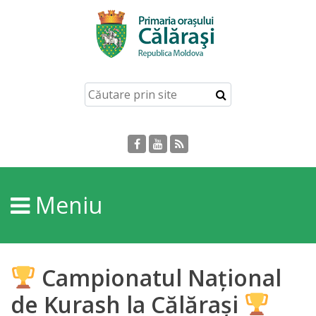
Acasă
Despre
orașul
Călărași
Istoria
Meniu
Orașului
Personalități
Campionatul Național
Regulamente
de Kurash la Călărași