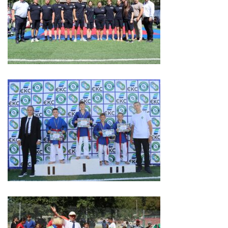
Serviciul
Juridic
Serviciul
în
Reglementarea
Regimului
Funciar
Serviciul
Relaţii
cu
Publicul