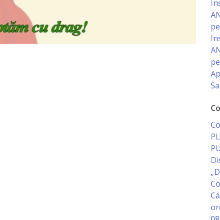
In
AN
pe
In
AN
pe
Ap
Sa
Co
Co
PL
PU
Di
„D
Co
Că
or
08