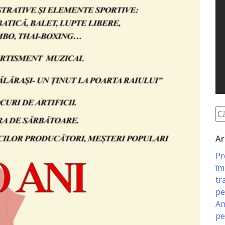
Ar
Pr
îm
tr
pe
An
pe