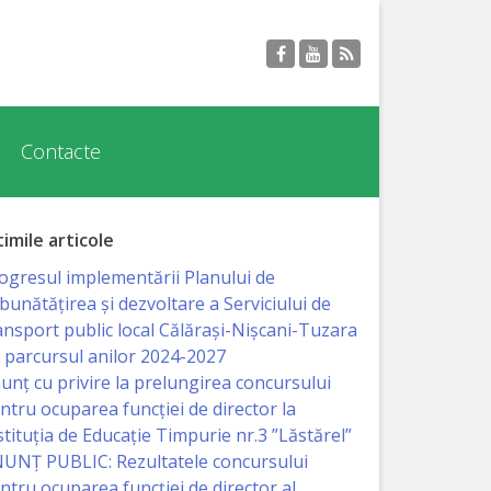
Contacte
timile articole
ogresul implementării Planului de
bunătățirea și dezvoltare a Serviciului de
ansport public local Călărași-Nișcani-Tuzara
 parcursul anilor 2024-2027
unț cu privire la prelungirea concursului
ntru ocuparea funcţiei de director la
stituția de Educație Timpurie nr.3 ”Lăstărel”
UNȚ PUBLIC: Rezultatele concursului
ntru ocuparea funcției de director al