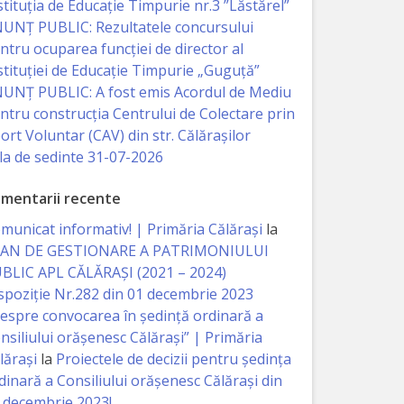
stituția de Educație Timpurie nr.3 ”Lăstărel”
UNȚ PUBLIC: Rezultatele concursului
ntru ocuparea funcției de director al
stituției de Educație Timpurie „Guguță”
UNȚ PUBLIC: A fost emis Acordul de Mediu
ntru construcția Centrului de Colectare prin
ort Voluntar (CAV) din str. Călărașilor
la de sedinte 31-07-2026
mentarii recente
municat informativ! | Primăria Călărași
la
AN DE GESTIONARE A PATRIMONIULUI
BLIC APL CĂLĂRAȘI (2021 – 2024)
spoziție Nr.282 din 01 decembrie 2023
espre convocarea în ședință ordinară a
nsiliului orășenesc Călărași” | Primăria
lărași
la
Proiectele de decizii pentru ședința
dinară a Consiliului orășenesc Călărași din
 decembrie 2023!