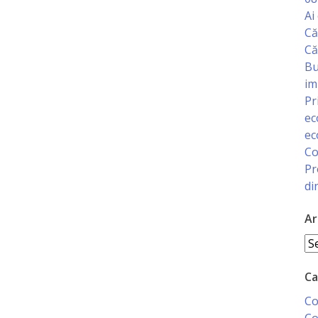
Ai
Că
Că
Bu
im
Pr
ec
ec
Co
Pr
di
Ar
Ar
Ca
Co
Co