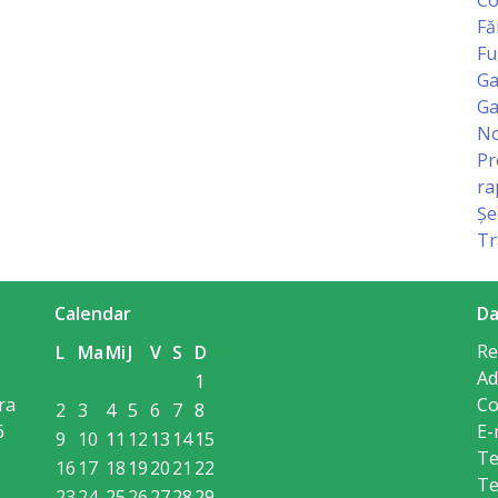
Fă
Fu
Ga
Ga
No
Pr
ra
Șe
Tr
Calendar
Da
Re
L
Ma
Mi
J
V
S
D
Ad
1
ra
Co
2
3
4
5
6
7
8
6
E-
9
10
11
12
13
14
15
Te
16
17
18
19
20
21
22
Te
23
24
25
26
27
28
29