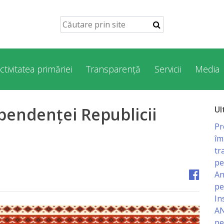
ctivitatea primăriei
Transparență
Servicii
Media
pendenței Republicii
Ul
Pr
îm
tr
pe
An
pe
In
AN
pe