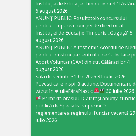
Business
Instituția de Educație Timpurie nr.3 ”Lăstăre
6 august 2026
şi
ANUNȚ PUBLIC: Rezultatele concursului
Comerţ
pentru ocuparea funcției de director al
Instituției de Educație Timpurie „Guguță”
5
Specialist
august 2026
ANUNȚ PUBLIC: A fost emis Acordul de Med
în
pentru construcția Centrului de Colectare pr
Problemele
Aport Voluntar (CAV) din str. Călărașilor
4
august 2026
Tineretului
Sala de sedinte 31-07-2026
31 iulie 2026
şi
Povești care inspiră acțiune: Documentare d
văzut în #IulieFărăPlastic
30 iulie 2026
Sportului
Primăria orașului Călărași anunță funcție
publică de Specialist superior în
Specialist
reglementarea regimului funciar vacantă
29
pentru
iulie 2026
Planificare,