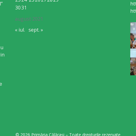
l”
ht
30
31
ht
august 2021
« iul.
sept. »
iu
in
e
© 2026 Primăria Călărași – Toate drepturile rezervate