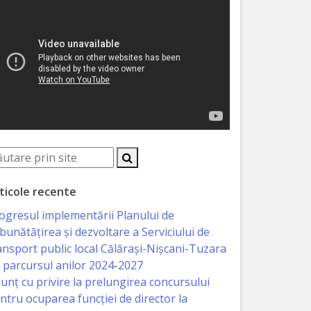
ticole recente
ogresul implementării Planului de
bunătățirea și dezvoltare a Serviciului de
ansport public local Călărași-Nișcani-Tuzara
 parcursul anilor 2024-2027
unț cu privire la prelungirea concursului
ntru ocuparea funcţiei de director la