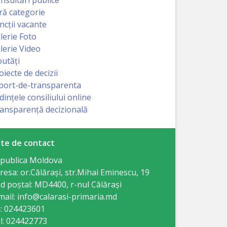
ră categorie
ncții vacante
lerie Foto
lerie Video
utăți
oiecte de decizii
port-de-transparenta
dințele consiliului online
ansparență decizională
te de contact
publica Moldova
resa: or.Călăraşi, str.Mihai Eminescu, 19
d poștal: MD4400, r-nul Călăraşi
mail: info@calarasi-primaria.md
: 024423601
l: 024422773