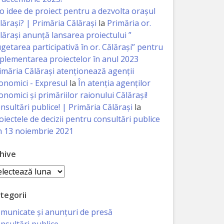
 o idee de proiect pentru a dezvolta orașul
lărași? | Primăria Călărași
la
Primăria or.
lărași anunță lansarea proiectului ”
getarea participativă în or. Călărași” pentru
plementarea proiectelor în anul 2023
imăria Călăraşi atenţionează agenţii
onomici - Expresul
la
În atenția agenților
onomici și primăriilor raionului Călărași!
nsultări publice! | Primăria Călărași
la
oiectele de decizii pentru consultări publice
n 13 noiembrie 2021
hive
hive
tegorii
municate și anunțuri de presă
nsultări publice