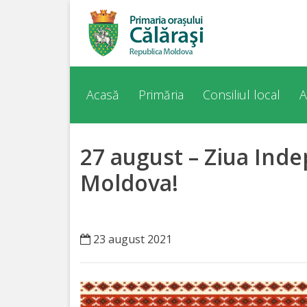
Acasă
Despre
Acasă
Primăria
Consiliul local
A
orașul
Călărași
27 august – Ziua Inde
Istoria
Moldova!
Orașului
Personalități
23 august 2021
Regulamente