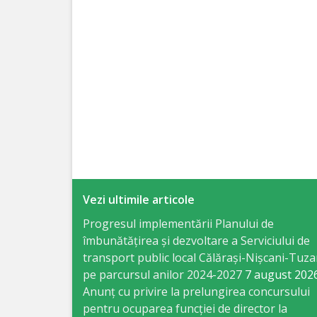
Specialist
în
Construcţii,
Gospodărie
Comunală
şi
Drumuri
Vezi ultimile articole
Specialist
Progresul implementării Planului de
îmbunătățirea și dezvoltare a Serviciului de
în
transport public local Călărași-Nișcani-Tuza
Problemele
pe parcursul anilor 2024-2027
7 august 202
Anunț cu privire la prelungirea concursului
Antreprenoriat,
pentru ocuparea funcţiei de director la