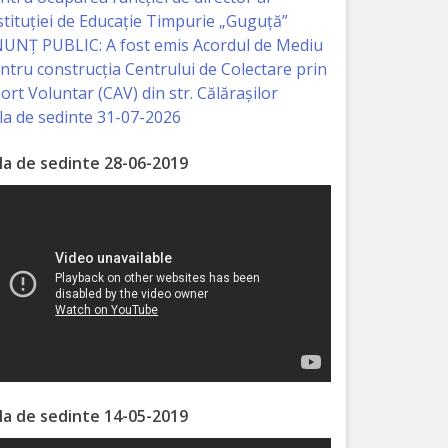
stituției de Educație Timpurie „Guguță”
UNȚ PUBLIC: A fost emis Acordul de Mediu
ntru construcția Centrului de Colectare prin
ort Voluntar (CAV) din str. Călărașilor
la de sedinte 31-07-2026
la de sedinte 28-06-2019
la de sedinte 14-05-2019